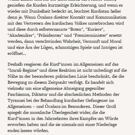
genießen die Kurden kurzzeitige Erleichterung, und wenn es
wieder mit Dunkelheit bedeckt ist, leuchtet Kurdistan heller
denn je. Wenn Öcalans direkter Kontakt und Kommunikation
mit den Vertretern des kurdischen Volkes unterbrochen wird
und diese durch selbsternannte "Boten", "Kuriere",
"Akademiker", "Präsidenten" und "Premierminister" ersetzt
werden, dann verschwinden Wahrheit, Vernunft und Moral
und eine Ära der Lügen, schmutzigen Spiele und Intrigen ist
eröffnet…
Deshalb reagieren die Kurd*innen im Allgemeinen auf das
"Imrali-Regime" und diese Reaktion ist nicht unbedingt auf die
Nähe zu der besonderen politischen Linie beschränkt, die die
Bewegung zu diesem Zeitpunkt verfolgt. Es handelt sich
vielmehr um eine allgemeine Abneigung gegenüber
Faschismus, Diktatur und die abscheulichen Methoden der
Tyrannei bei der Behandlung kurdischer Gefangener im
Allgemeinen – und Öcalans im Besonderen. Dieser Groll
spiegelt die moralische Überlegenheit wider, die die
Kurd*innen in den Jahrzehnten ihres Kampfes um Würde
erworben haben und die sie niemals mit einer Niederlage
enden lassen würden.