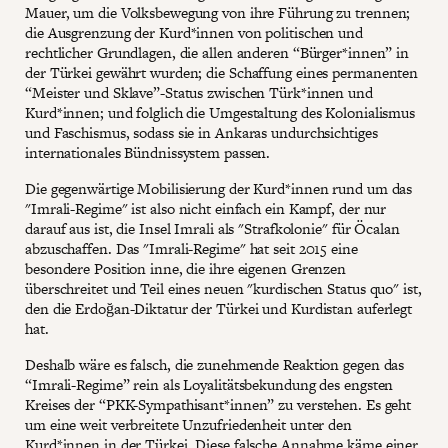
Mauer, um die Volksbewegung von ihre Führung zu trennen;
die Ausgrenzung der Kurd*innen von politischen und
rechtlicher Grundlagen, die allen anderen “Bürger*innen” in
der Türkei gewährt wurden; die Schaffung eines permanenten
“Meister und Sklave”-Status zwischen Türk*innen und
Kurd*innen; und folglich die Umgestaltung des Kolonialismus
und Faschismus, sodass sie in Ankaras undurchsichtiges
internationales Bündnissystem passen.
Die gegenwärtige Mobilisierung der Kurd*innen rund um das
"Imrali-Regime" ist also nicht einfach ein Kampf, der nur
darauf aus ist, die Insel Imrali als "Strafkolonie" für Öcalan
abzuschaffen. Das "Imrali-Regime" hat seit 2015 eine
besondere Position inne, die ihre eigenen Grenzen
überschreitet und Teil eines neuen "kurdischen Status quo" ist,
den die Erdoğan-Diktatur der Türkei und Kurdistan auferlegt
hat.
Deshalb wäre es falsch, die zunehmende Reaktion gegen das
“Imrali-Regime” rein als Loyalitätsbekundung des engsten
Kreises der “PKK-Sympathisant*innen” zu verstehen. Es geht
um eine weit verbreitete Unzufriedenheit unter den
Kurd*innen in der Türkei. Diese falsche Annahme käme einer