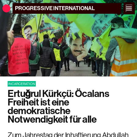
PROGRESSIVE
INTERNATIONAL
INCARCERATION
Ertuğrul Kürkçü: Öcalans
Freiheit ist eine
demokratische
Notwendigkeit für alle
Zum Jahrestag der Inhaftierung Abdullah