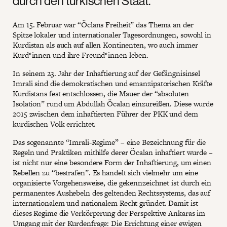
durch den türkischen Staat.
Am 15. Februar war “Öclans Freiheit” das Thema an der
Spitze lokaler und internationaler Tagesordnungen, sowohl in
Kurdistan als auch auf allen Kontinenten, wo auch immer
Kurd*innen und ihre Freund*innen leben.
In seinem 23. Jahr der Inhaftierung auf der Gefängnisinsel
Imrali sind die demokratischen und emanzipatorischen Kräfte
Kurdistans fest entschlossen, die Mauer der “absoluten
Isolation” rund um Abdullah Öcalan einzureißen. Diese wurde
2015 zwischen dem inhaftierten Führer der PKK und dem
kurdischen Volk errichtet.
Das sogenannte “Imrali-Regime” – eine Bezeichnung für die
Regeln und Praktiken mithilfe derer Öcalan inhaftiert wurde –
ist nicht nur eine besondere Form der Inhaftierung, um einen
Rebellen zu “bestrafen”. Es handelt sich vielmehr um eine
organisierte Vorgehensweise, die gekennzeichnet ist durch ein
permanentes Aushebeln des geltenden Rechtssystems, das auf
internationalem und nationalem Recht gründet. Damit ist
dieses Regime die Verkörperung der Perspektive Ankaras im
Umgang mit der Kurdenfrage: Die Errichtung einer ewigen