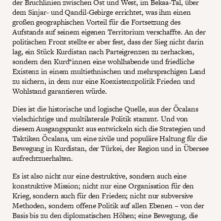
der Bruchlinien zwischen Ost und West, im Bekaa-Tal, über
dem Sinjar- und Qandil-Gebirge errichtet, was ihm einen
großen geographischen Vorteil für die Fortsetzung des
Aufstands auf seinem eigenen Territorium verschaffte. An der
politischen Front stellte er aber fest, dass der Sieg nicht darin
lag, ein Stück Kurdistan nach Parteigrenzen zu zerhacken,
sondern den Kurd*innen eine wohlhabende und friedliche
Existenz in einem multiethnischen und mehrsprachigen Land
zu sichern, in dem nur eine Koexistenzpolitik Frieden und
Wohlstand garantieren würde.
Dies ist die historische und logische Quelle, aus der Öcalans
vielschichtige und multilaterale Politik stammt. Und von
diesem Ausgangspunkt aus entwickeln sich die Strategien und
Taktiken Öcalans, um eine zivile und populäre Haltung für die
Bewegung in Kurdistan, der Türkei, der Region und in Übersee
aufrechtzuerhalten.
Es ist also nicht nur eine destruktive, sondern auch eine
konstruktive Mission; nicht nur eine Organisation für den
Krieg, sondern auch für den Frieden; nicht nur subversive
Methoden, sondern offene Politik auf allen Ebenen – von der
Basis bis zu den diplomatischen Höhen; eine Bewegung, die