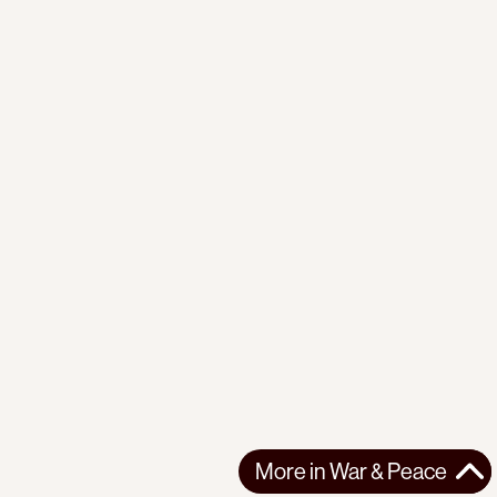
More in
War & Peace