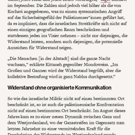
im September. Die Zahlen sind jedoch viel höher als die von
Kochavi angegebenen, was zu einem systematischen Angriff
auf das Sicherheitsgefühl der Palästinenser*innen geführt hat,
da es impliziert, dass die israelischen Streitkräfte sich nicht auf
einen einzigen geografischen Raum beschränken und
stattdessen jeden ins Visier nehmen – nicht nur diejenigen, die
Widerstand leisten, sondern auch diejenigen, die potenzielle
Anzeichen für Widerstand zeigen.
„Die Menschen [in der Altstadt] sind die ganze Nacht
wachsam,“ erklärte Kittaneh gegenüber Mondoweiss. „Im
Großen und Ganzen wird der Widerstand begrüßt, aber die
kollektive Bestrafung wird in ganz Nablus durchgesetzt.“
Widerstand ohne organisierte Kommunikation
So wie das israelische Militär nicht auf einen bestimmten Ort
beschränkt ist, so ist auch die palästinensische Konfrontation
nicht auf einen bestimmten Ort beschränkt. Im August dieses
Jahres kam es zu einer neuen Dynamik zwischen Gaza und
dem Westjordanland, wo der Gazastreifen im Gegensatz zum
letzten Jahrzehnt zu einer vermittelnden Kraft für die
Deeskalation des Widerstands im Westjordanland wurde.