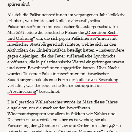
spüren sind.
Als sich die Palästinenser*innen im vergangenen Jahr kollektiv
erhoben, wurden sie auch kollektiv bestraft, selbst
Palästinenser*innen mit israelischer Staatsbürgerschaft. Im
Mai 2021 leitete die israelische Polizei die „
Operation Recht
und Ordnung
“ ein, die sich gegen Palästinenser*innen mit
israelischer Staatsbürgerschaft richtete, welche sich an den
Aktivitäten der Einheitsintifada beteiligt hatten – insbesondere
gegen diejenigen, die das Feuer auf israelische Lynchmobs
eröffneten, die in palästinensische Viertel eingedrungen waren
und deren Bewohner*innen angegriffen hatten. Über Nacht
wurden Tausende Palästinenser*innen mit israelischer
Staatsbürgerschaft als eine Form der
kollektiven Bestrafung
verhaftet, was der israelische Sicherheitsapparat als
„
Abschreckung
“ bezeichnet.
Die Operation Wellenbrecher wurde im
März
dieses Jahres
eingeleitet, um die wachsenden bewaffneten
Widerstandsgruppen vor allem in Städten wie Nablus und
Dschenin zu unterdrücken, aber es ist wichtig, sie als
Fortsetzung der „Operation Law and Order“ im Jahr 1948 zu
betrachten, zusätzlich zur
„Operation Morgenröte“ in Gaza
.