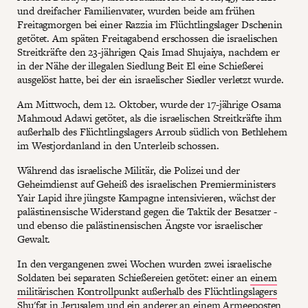
und dreifacher Familienvater, wurden beide am frühen
Freitagmorgen bei einer Razzia im Flüchtlingslager Dschenin
getötet. Am späten Freitagabend erschossen die israelischen
Streitkräfte den 23-jährigen Qais Imad Shujaiya, nachdem er
in der Nähe der illegalen Siedlung Beit El eine Schießerei
ausgelöst hatte, bei der ein israelischer Siedler verletzt wurde.
Am Mittwoch, dem 12. Oktober, wurde der 17-jährige Osama
Mahmoud Adawi getötet, als die israelischen Streitkräfte ihm
außerhalb des Flüchtlingslagers Arroub südlich von Bethlehem
im Westjordanland in den Unterleib schossen.
Während das israelische Militär, die Polizei und der
Geheimdienst auf Geheiß des israelischen Premierministers
Yair Lapid ihre jüngste Kampagne intensivieren, wächst der
palästinensische Widerstand gegen die Taktik der Besatzer -
und ebenso die palästinensischen Ängste vor israelischer
Gewalt.
In den vergangenen zwei Wochen wurden zwei israelische
Soldaten bei separaten Schießereien getötet: einer an
einem
militärischen Kontrollpunkt außerhalb des Flüchtlingslagers
Shu'fat
in Jerusalem und ein anderer an einem Armeeposten