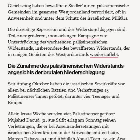
Gleichzeitig haben bewaffnete Siedler*innen palästinensische
Gemeinden im gesamten Westjordanland terrorisiert, oft in
Anwesenheit und unter dem Schutz des israelischen Militärs.
Die derzeitige Repression und der Widerstand dagegen sind
Teil einer größeren,
monatelangen Kampagne
zur
Unterdrückung des wachsenden palästinensischen
Widerstands, insbesondere des bewaffneten Widerstands, der
in einigen Gebieten des Westjordanlands
wieder auflebt
.
Die Zunahme des palästinensischen Widerstands
angesichts der brutalen Niederschlagung
Seit Anfang Oktober haben die israelischen Streitkräfte vor
allem bei nächtlichen Razzien und Verhaftungen 15
Palästinenser*innen getötet, darunter vier Teenager und
Kinder.
Allein letzte Woche wurden vier Palästinenser getötet:
Mujahed Daoud, 31, aus Salfit erlag am Sonntag seinen
Verletzungen, die er bei Auseinandersetzungen mit
israelischen Streitkräften in der Vorwoche erlitten hatte.
Mateen Dabaya, 20, und Abdullah Abu al-Teen, 43, ein Arzt