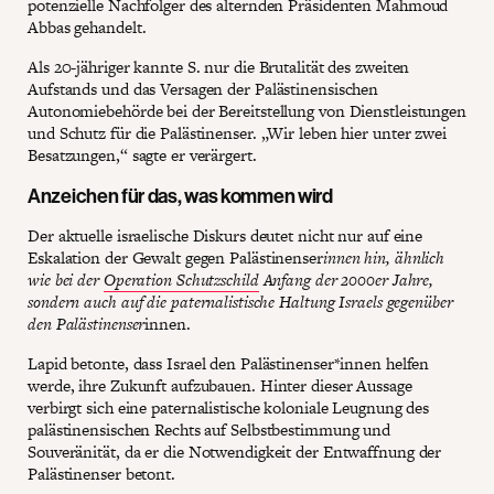
potenzielle Nachfolger des alternden Präsidenten Mahmoud
Abbas gehandelt.
Als 20-jähriger kannte S. nur die Brutalität des zweiten
Aufstands und das Versagen der Palästinensischen
Autonomiebehörde bei der Bereitstellung von Dienstleistungen
und Schutz für die Palästinenser. „Wir leben hier unter zwei
Besatzungen,“ sagte er verärgert.
Anzeichen für das, was kommen wird
Der aktuelle israelische Diskurs deutet nicht nur auf eine
Eskalation der Gewalt gegen Palästinenser
innen hin, ähnlich
wie bei der
Operation Schutzschild
Anfang der 2000er Jahre,
sondern auch auf die paternalistische Haltung Israels gegenüber
den Palästinenser
innen.
Lapid betonte, dass Israel den Palästinenser*innen helfen
werde, ihre Zukunft aufzubauen. Hinter dieser Aussage
verbirgt sich eine paternalistische koloniale Leugnung des
palästinensischen Rechts auf Selbstbestimmung und
Souveränität, da er die Notwendigkeit der Entwaffnung der
Palästinenser betont.