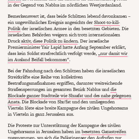
in der Gegend von Nablus im nördlichen Westjordanland.
Bemerkenswert ist, dass beide Schützen lebend davonkamen –
ein ungewöhnliches Ereignis angesichts der
Shoot-to-kill-
Politik
der israelischen Armee in den besetzten Gebieten. Die
israelischen Behörden weigern sich trotz internationalem
Druck
aktiv, diese Politik zu ändern
. Der israelische
Premierminister Yair Lapid hatte Anfang September erklärt,
dass kein Soldat strafrechtlich verfolgt werde,
„nur damit wir
im Ausland Beifall bekommen“
.
Bei der Fahndung nach den Schützen haben die israelischen
Streitkräfte eine Reihe von kollektiven
Bestrafungsmaßnahmen ergriffen, darunter weitreichende
Straßensperrungen im gesamten Bezirk Nablus und
die
Blockade ganzer Stadtteile wie Shuafat und des nahe gelegenen
Anata
. Die Blockade von Shu'fat und den umliegenden
Vierteln löste eine breite Kampagne des zivilen Ungehorsams
in Vierteln in ganz Jerusalem aus.
Die Proteste zur Unterstützung der Kampagne des zivilen
Ungehorsams in Jerusalem haben im
besetzten Gazastreifen
zugenommen, wo sich die Palästinenser den Aufrufen zur