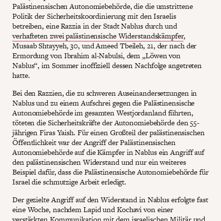
Palästinensischen Autonomiebehörde, die die umstrittene
Politik der Sicherheitskoordinierung mit den Israelis
betreiben, eine Razzia in der Stadt Nablus durch und
verhafteten zwei palästinensische Widerstandskämpfer
,
Musaab Shtayyeh, 30, und Ameed Tbeileh, 21, der nach der
Ermordung von Ibrahim al-Nabulsi, dem „Löwen von
Nablus“, im Sommer inoffiziell dessen Nachfolge angetreten
hatte.
Bei den Razzien, die zu schweren Auseinandersetzungen in
Nablus und zu einem Aufschrei gegen die Palästinensische
Autonomiebehörde im gesamten Westjordanland führten,
töteten die Sicherheitskräfte der Autonomiebehörde den 55-
jährigen Firas Yaish. Für einen Großteil der palästinensischen
Öffentlichkeit war der Angriff der Palästinensischen
Autonomiebehörde auf die Kämpfer in Nablus ein Angriff auf
den palästinensischen Widerstand und nur ein weiteres
Beispiel dafür, dass die Palästinensische Autonomiebehörde für
Israel die schmutzige Arbeit erledigt.
Der gezielte Angriff auf den Widerstand in Nablus erfolgte fast
eine Woche, nachdem Lapid und Kochavi von einer
verstärkten
Kommunikation mit dem israelischen Militär und