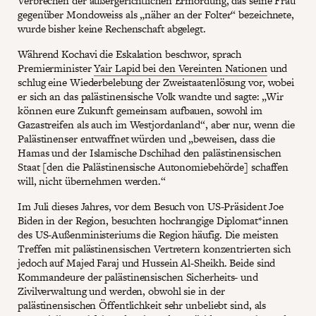
Verbrechen der außergerichtlichen Ermordung, das seine Frau
gegenüber Mondoweiss als „näher an der Folter“ bezeichnete,
wurde bisher keine Rechenschaft abgelegt.
Während Kochavi die Eskalation beschwor, sprach
Premierminister
Yair Lapid bei den Vereinten Nationen
und
schlug eine Wiederbelebung der Zweistaatenlösung vor, wobei
er sich an das palästinensische Volk wandte und sagte: „Wir
können eure Zukunft gemeinsam aufbauen, sowohl im
Gazastreifen als auch im Westjordanland“, aber nur, wenn die
Palästinenser entwaffnet würden und „beweisen, dass die
Hamas und der Islamische Dschihad den palästinensischen
Staat [den die Palästinensische Autonomiebehörde] schaffen
will, nicht übernehmen werden.“
Im Juli dieses Jahres, vor dem Besuch von US-Präsident Joe
Biden in der Region, besuchten hochrangige Diplomat*innen
des US-Außenministeriums die Region häufig. Die meisten
Treffen mit palästinensischen Vertretern konzentrierten sich
jedoch auf Majed Faraj und Hussein Al-Sheikh. Beide sind
Kommandeure der palästinensischen Sicherheits- und
Zivilverwaltung und werden, obwohl sie in der
palästinensischen Öffentlichkeit sehr unbeliebt sind, als