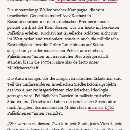
Die monatelange Wellenbrecher-Kampagne, die vom
israelischen Generalstabschef Aviv Kochavi in
Zusammenarbeit mit dem israelischen Premierminister
geleitet wird, ist der Kern dessen, was wir heute im besetzten
Palästina erleben. Kochavi hat israelische Soldaten nicht nur
im Westjordanland stationiert, sondern auch die militärische
Zuständigkeit über die Grüne Linie hinaus auf Städte
ausgedehnt, die der israelischen Polizei unterstehen.
Palästinenser*innen mit israelischer Staatsbürgerschaft
standen bis in die 1970er Jahre also
de facto unter
Militärherrschaft
.
Die Auswirkungen der derzeitigen israelischen Eskalation sind
Teil des umfassenderen israelischen Siedlerkolonialprojekts,
das von einer rechtsgerichteten zionistischen Ideologie
getragen wird. Bei täglichen Razzien in palästinensischen
Städten und Ortschaften haben die israelischen Streitkräfte
nach Angaben des israelischen Militärchefs
mehr als 1.500
Palästinenser*innen verhaftet
.
„Wir werden zu diesem Zweck in jede Stadt, jedes Viertel, jede
Gasse, jedes Haus und jeden Keller vordringen,“
sagte
Kochavi