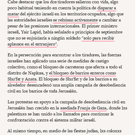
Cabe destacar que los dos tiradores salieron con vida, algo
poco habitual teniendo en cuenta la política de
disparar a
matar
del ejército israelí en los territorios ocupados, algo que
las autoridades israelíes
se rehúsan activamente
a cambiar a
pesar de las presiones internacionales. El primer ministro
israelí, Yair Lapid, había señalado a principios de septiembre
que no se enjuiciaría a ningún soldado
"solo para recibir
aplausos en el extranjero"
.
En la persecución para encontrar a los tiradores, las fuerzas
israelíes han aplicado una serie de medidas de castigo
colectivo, como el bloqueo de carreteras que afecta a todo el
distrito de Naplusa, y
el bloqueo de barrios enteros como
Shu'fat y Anata
. El bloqueo de Shu'fat y de los barrios a su
alrededor desencadenó una amplia campaña de desobediencia
civil en los barrios de toda Jerusalén.
Las protestas en apoyo a la campaña de desobediencia civil en
Jerusalén han crecido en la
asediada Franja de Gaza
, donde lxs
palestinxs se han unido a los llamados para continuar la
confrontación contra el sistema militar israelí.
Al mismo tiempo, en medio de las fiestas judías, lxs colonxs