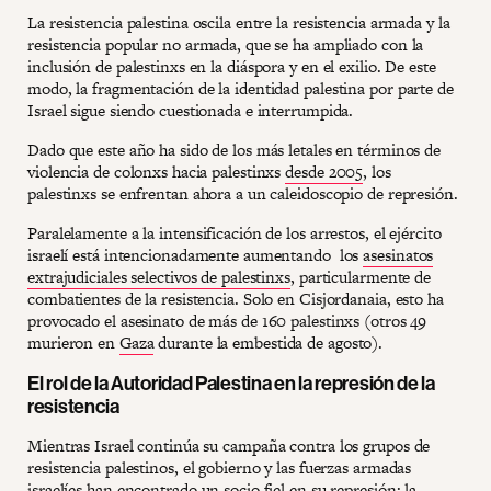
La resistencia palestina oscila entre la resistencia armada y la
resistencia popular no armada, que se ha ampliado con la
inclusión de palestinxs en la diáspora y en el exilio. De este
modo, la fragmentación de la identidad palestina por parte de
Israel sigue siendo cuestionada e interrumpida.
Dado que este año ha sido de los más letales en términos de
violencia de colonxs hacia palestinxs
desde 2005
, los
palestinxs se enfrentan ahora a un caleidoscopio de represión.
Paralelamente a la intensificación de los arrestos, el ejército
israelí está intencionadamente aumentando los
asesinatos
extrajudiciales selectivos de palestinxs
, particularmente de
combatientes de la resistencia. Solo en Cisjordanaia, esto ha
provocado el asesinato de más de 160 palestinxs (otros 49
murieron en
Gaza
durante la embestida de agosto).
El rol de la Autoridad Palestina en la represión de la
resistencia
Mientras Israel continúa su campaña contra los grupos de
resistencia palestinos, el gobierno y las fuerzas armadas
israelíes han encontrado un socio fiel en su represión: la