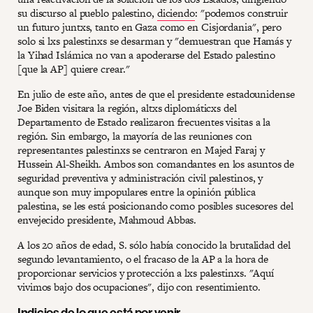
su discurso al pueblo palestino,
diciendo
: "podemos construir
un futuro juntxs, tanto en Gaza como en Cisjordania", pero
solo si lxs palestinxs se desarman y "demuestran que Hamás y
la Yihad Islámica no van a apoderarse del Estado palestino
[que la AP] quiere crear."
En julio de este año, antes de que el presidente estadounidense
Joe Biden visitara la región, altxs diplomáticxs del
Departamento de Estado realizaron frecuentes visitas a la
región. Sin embargo, la mayoría de las reuniones con
representantes palestinxs se centraron en Majed Faraj y
Hussein Al-Sheikh. Ambos son comandantes en los asuntos de
seguridad preventiva y administración civil palestinos, y
aunque son muy impopulares entre la opinión pública
palestina, se les está posicionando como posibles sucesores del
envejecido presidente, Mahmoud Abbas.
A los 20 años de edad, S. sólo había conocido la brutalidad del
segundo levantamiento, o el fracaso de la AP a la hora de
proporcionar servicios y protección a lxs palestinxs. "Aquí
vivimos bajo dos ocupaciones", dijo con resentimiento.
Indicios de lo que está por venir