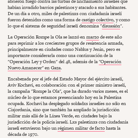
abrieron fuego contra las turbas de linchamiento israelíes que
habían invadido barrios palestinos y atacado a sus habitantes.
De un día a otro, miles de palestinxs con ciudadanía israelí
fueron detenidxs como una forma de
castigo colectivo
, y como
lo que el sistema de seguridad israelí denomina "
disuasión
".
La Operación Rompe la Ola se lanzó en
marzo
de este año
para reprimir a los crecientes grupos de resistencia armada,
principalmente en ciudades como Nablus y Jenin, pero es
importante considerarla como una continuación de la
"Operación Ley y Orden" del 48, además de la
"Operación
Nuevo Amanecer" en Gaza
.
Encabezada por el jefe del Estado Mayor del ejército israelí,
Aviv Kochavi, en colaboración con el primer ministro israelí,
la campaña "Rompe la Ola", que ha durado varios meses, es el
núcleo de lo que estamos presenciando hoy en la Palestina
ocupada. Kochavi ha desplegado soldadxs israelíes no sólo en
Cisjordania, sino que también ha ampliado la jurisdicción
militar más allá de la Línea Verde, en ciudades bajo la
jurisdicción de la policía israelí. Lxs palestinxs con ciudadanía
israelí estuvieron bajo un
régimen militar de facto
hasta la
década de 1970.