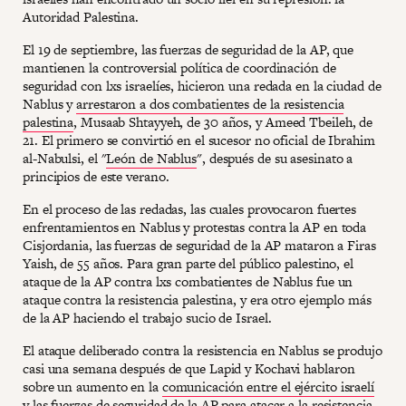
Autoridad Palestina.
El 19 de septiembre, las fuerzas de seguridad de la AP, que
mantienen la controversial política de coordinación de
seguridad con lxs israelíes, hicieron una redada en la ciudad de
Nablus y
arrestaron a dos combatientes de la resistencia
palestina
, Musaab Shtayyeh, de 30 años, y Ameed Tbeileh, de
21. El primero se convirtió en el sucesor no oficial de Ibrahim
al-Nabulsi, el "
León de Nablus
", después de su asesinato a
principios de este verano.
En el proceso de las redadas, las cuales provocaron fuertes
enfrentamientos en Nablus y protestas contra la AP en toda
Cisjordania, las fuerzas de seguridad de la AP mataron a Firas
Yaish, de 55 años. Para gran parte del público palestino, el
ataque de la AP contra lxs combatientes de Nablus fue un
ataque contra la resistencia palestina, y era otro ejemplo más
de la AP haciendo el trabajo sucio de Israel.
El ataque deliberado contra la resistencia en Nablus se produjo
casi una semana después de que Lapid y Kochavi hablaron
sobre un aumento en la
comunicación entre el ejército israelí
y las fuerzas de seguridad de la AP
para atacar a la resistencia