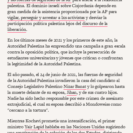
palestina. El dominio israelí sobre Cisjordania depende en
gran medida de la asistencia proporcionada por la AP para
vigilar, perseguir y arrestar a lxs activistas
y desviar la
participación política palestina lejos del
discurso de la
liberación
.
En los últimos meses de 2021 y los primeros de este año, la
Autoridad Palestina ha emprendido una campaña a gran escala
contra la oposición política, que incluye la persecución de
estudiantes universitarixs y jóvenes que critican o confrontan
la legitimidad de la Autoridad Palestina.
El año pasado, el 24 de junio de 2021, las fuerzas de seguridad
de la Autoridad Palestina invadieron la casa del candidato al
Consejo Legislativo Palestino
Nizar Banat
y lo golpearon hasta
la muerte delante de su esposa,
Jihan
, y de sus cuatro hijos.
Nadie ha sido hecho responsable por este crimen de asesinato
extrajudicial, el cual su esposa describió a Mondoweiss como
"cercano a la tortura".
Mientras Kochavi prometía una intensificación, el primer
ministro
Yair Lapid hablaba en las Naciones Unidas
sugiriendo
una reactivación de la solución de los dos Estados, dirigiendo