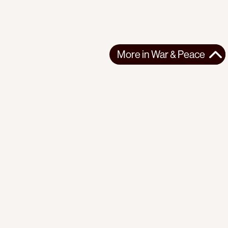
More in
War & Peace
More in
War & Peace
OCEANIA
WAR & PEACE
2026-04-29