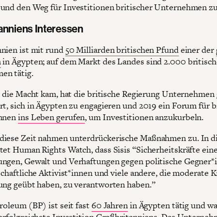
und den Weg für Investitionen britischer Unternehmen z
anniens Interessen
nien ist mit rund
50 Milliarden britischen Pfund
einer der
n
in Ägypten; auf dem Markt des Landes sind 2.000 britisch
en tätig.
an die Macht kam, hat die britische Regierung Unternehmen 
rt, sich in Ägypten zu engagieren und 2019 ein Forum für b
innen
ins Leben gerufen
, um Investitionen anzukurbeln.
diese Zeit nahmen unterdrückerische Maßnahmen zu. In 
tet Human Rights Watch, dass Sisis “Sicherheitskräfte ein
ngen, Gewalt und Verhaftungen gegen politische Gegner*
schaftliche Aktivist*innen und viele andere, die moderate K
ung geübt haben, zu verantworten haben.”
roleum (BP) ist seit fast
60 Jahren
in Ägypten tätig und wa
 erfolgreichste Investition Großbritanniens. Das Unterne