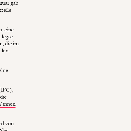
anuar gab
teile
, eine
 legte
, die im
llen.
eine
(IFC),
die
h*innen
rd von
“das