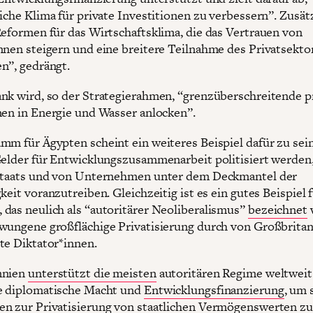
liche Klima für private Investitionen zu verbessern”. Zusät
Reformen für das Wirtschaftsklima, die das Vertrauen von
nnen steigern und eine breitere Teilnahme des Privatsekto
n”, gedrängt.
nk wird, so der Strategierahmen, “grenzüberschreitende p
nen in Energie und Wasser anlocken”.
mm für Ägypten scheint ein weiteres Beispiel dafür zu sein
Gelder für Entwicklungszusammenarbeit politisiert werden
Staats und von Unternehmen unter dem Deckmantel der
keit voranzutreiben. Gleichzeitig ist es ein gutes Beispiel f
das neulich als “autoritärer Neoliberalismus”
bezeichnet
wungene großflächige Privatisierung durch von Großbrita
te Diktator*innen.
nnien
unterstützt die meisten
autoritären Regime weltweit
e diplomatische Macht und
Entwicklungsfinanzierung
, um 
n zur Privatisierung von staatlichen Vermögenswerten zu