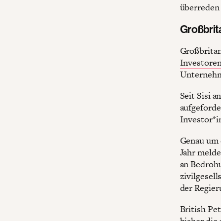
überreden 
Großbrit
Großbritan
Investore
Unternehm
Seit Sisi 
aufgeforde
Investor*
Genau um 
Jahr melde
an Bedrohu
zivilgesell
der Regier
British Pet
bisher die