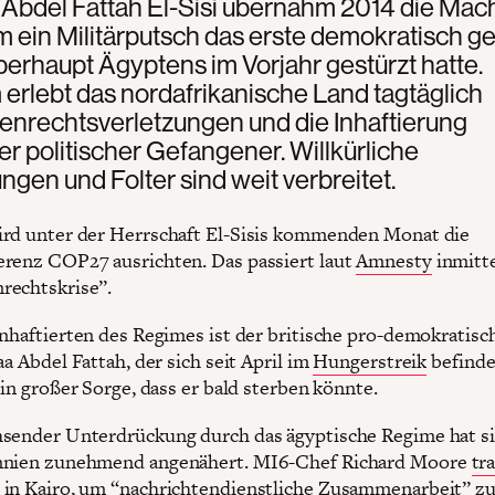
 Abdel Fattah El-Sisi übernahm 2014 die Mach
 ein Militärputsch das erste demokratisch g
erhaupt Ägyptens im Vorjahr gestürzt hatte.
erlebt das nordafrikanische Land tagtäglich
nrechtsverletzungen und die Inhaftierung
r politischer Gefangener. Willkürliche
ngen und Folter sind weit verbreitet.
rd unter der Herrschaft El-Sisis kommenden Monat die
renz COP27 ausrichten. Das passiert laut
Amnesty
inmitte
rechtskrise”.
Inhaftierten des Regimes ist der britische pro-demokratisc
aa Abdel Fattah, der sich seit April im
Hungerstreik
befinde
 in großer Sorge, dass er bald sterben könnte.
sender Unterdrückung durch das ägyptische Regime hat s
nnien zunehmend angenähert. MI6-Chef Richard Moore
tra
in Kairo, um “nachrichtendienstliche Zusammenarbeit” z