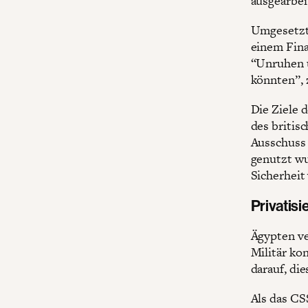
ausgearbeit
Umgesetzt 
einem Fina
“Unruhen u
könnten”,
Die Ziele 
des britis
Ausschuss 
genutzt wu
Sicherheit
Privatis
Ägypten ve
Militär ko
darauf, die
Als das C