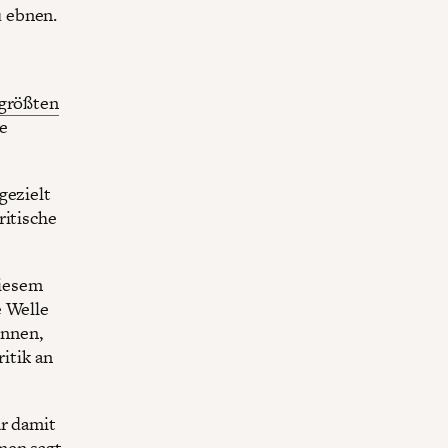
u ebnen.
größten
e
gezielt
ritische
diesem
e Welle
innen,
ritik an
r damit
hmen
sagt