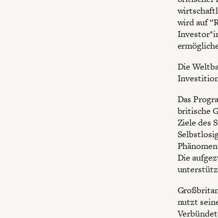
wirtschaft
wird auf “
Investor*i
ermögliche
Die Weltba
Investitio
Das Progra
britische 
Ziele des 
Selbstlosig
Phänomen, 
Die aufgez
unterstütz
Großbrita
nutzt sein
Verbündete