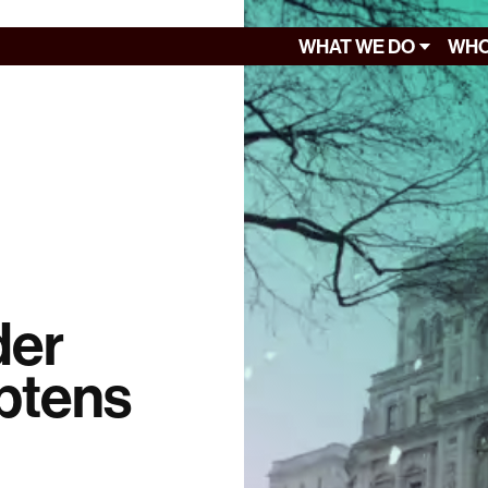
WHAT WE DO
WHO
der
ptens