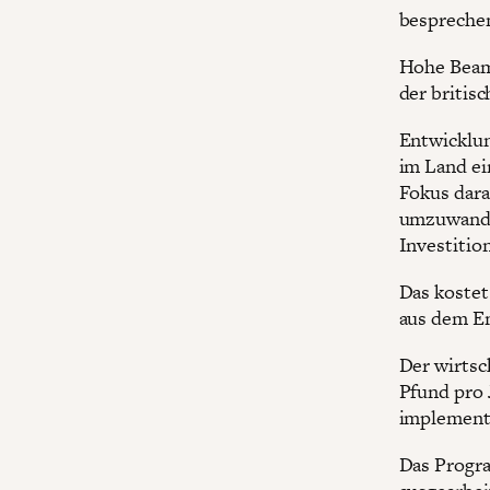
bespreche
Hohe Bea
der britis
Entwicklun
im Land ei
Fokus dara
umzuwandel
Investitio
Das kostet
aus dem E
Der wirtsc
Pfund pro 
implement
Das Progr