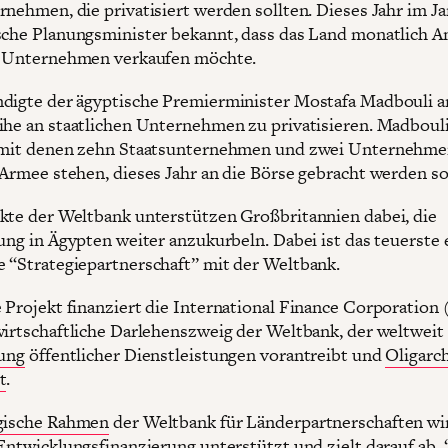
rnehmen, die privatisiert werden sollten. Dieses Jahr im J
sche Planungsminister bekannt, dass das Land monatlich An
er Unternehmen verkaufen möchte.
digte der ägyptische Premierminister Mostafa Madbouli an
ihe an staatlichen Unternehmen zu privatisieren. Madbouli
 mit denen zehn Staatsunternehmen und zwei Unternehmen
 Armee stehen, dieses Jahr an die Börse gebracht werden so
kte der Weltbank unterstützen Großbritannien dabei, die
rung in Ägypten weiter anzukurbeln. Dabei ist das teuerste 
 “Strategiepartnerschaft” mit der Weltbank.
 Projekt finanziert die International Finance Corporation 
wirtschaftliche Darlehenszweig der Weltbank, der weltweit 
rung
öffentlicher Dienstleistungen vorantreibt und
Oligarc
t
.
gische Rahmen
der Weltbank für Länderpartnerschaften wi
 Entwicklungsfinanzierung unterstützt und zielt darauf ab, 