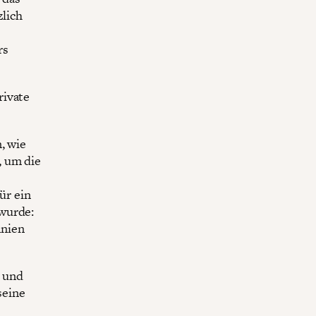
zlich
rs
rivate
, wie
, um die
ür ein
wurde:
nnien
 und
seine