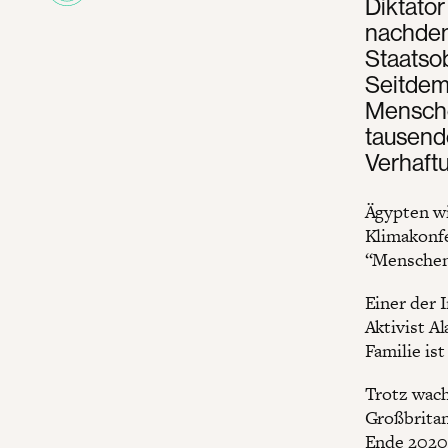
Diktator
nachdem
Staatsob
Seitdem 
Mensche
tausende
Verhaftu
Ägypten wi
Klimakonfe
“Menschen
Einer der 
Aktivist Al
Familie ist
Trotz wach
Großbrita
Ende 2020 