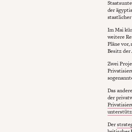
Staatsunte
der ägypti
staatlich
Im Mai kün
weitere Re
Pläne vor,
Besitz der
Zwei Proje
Privatisie
sogenannte
Das andere
der privat
Privatisie
unterstütz
Der
strate
britischer