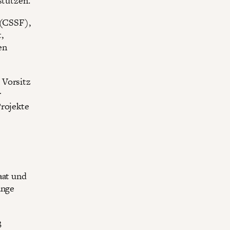
stützen.
 (CSSF),
,
en
 Vorsitz
r
Projekte
aat und
ange
3