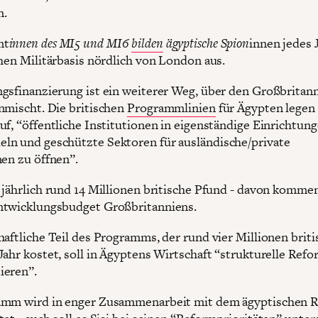
n.
mt
innen des MI5 und MI6
bilden
ägyptische Spion
innen jedes 
chen Militärbasis nördlich von London aus.
gsfinanzierung ist ein weiterer Weg, über den Großbritann
nmischt. Die britischen
Programmlinien
für Ägypten legen
uf, “öffentliche Institutionen in eigenständige Einrichtun
n und geschützte Sektoren für ausländische/private
nen zu öffnen”.
 jährlich rund 14 Millionen britische Pfund - davon komm
ntwicklungsbudget Großbritanniens.
haftliche Teil des Programms, der rund vier Millionen briti
Jahr kostet, soll in Ägyptens Wirtschaft “strukturelle Ref
ieren”.
amm wird in enger Zusammenarbeit mit dem ägyptischen 