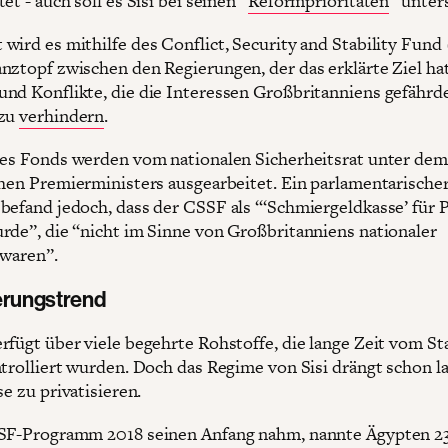
et - auch soll es Sisi bei seinen “
Reformprioritäten
” unter
wird es mithilfe des Conflict, Security and Stability Fund
nztopf zwischen den Regierungen, der das erklärte Ziel hat
nd Konflikte, die die Interessen Großbritanniens gefährd
 zu
verhindern
.
des Fonds werden vom nationalen Sicherheitsrat unter dem
chen Premierministers ausgearbeitet. Ein parlamentarische
befand jedoch, dass der CSSF als “‘Schmiergeldkasse’ für 
rde”, die “nicht im Sinne von Großbritanniens nationaler
 waren”.
ierungstrend
rfügt über viele begehrte Rohstoffe, die lange Zeit vom St
ntrolliert wurden. Doch das Regime von Sisi drängt schon l
se zu privatisieren.
SSF-Programm 2018 seinen Anfang nahm, nannte Ägypten 2