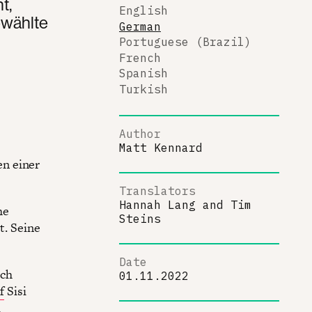
t,
English
ewählte
German
Portuguese (Brazil)
French
Spanish
Turkish
Author
Matt Kennard
n einer
Translators
Hannah Lang
and
Tim
he
Steins
t. Seine
Date
ich
01.11.2022
f
Sisi
u