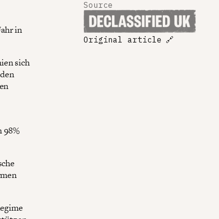
Source
Jahr in
Original article
🔗
ien sich
 den
gen
en 98%
sche
ormen
Regime