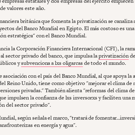
0 empresas estatales y dos empresas del ejército empiecen 
 de valores este año.
nanciera británica que fomenta la privatización se canaliza 
yectos del Banco Mundial en Egipto. El más costoso es una
ión estratégica" con el Banco Mundial.
ancia la Corporación Financiera Internacional (CFI), la ram
al sector privado del banco, que impulsa la
privatización
de
públicos y
subvenciona a lxs oligarcas
de todo el mundo.
 asociación con el país del Banco Mundial, al que apoya la 
 del Reino Unido, tiene como objetivo "mejorar el clima de
versiones privadas." También alienta "reformas del clima de
que impulsen la confianza de lxs inversorxs y faciliten una
ón del sector privado".
undial, según señala el marco, "tratará de fomentar...inver
ansfronterizas en energía y agua".