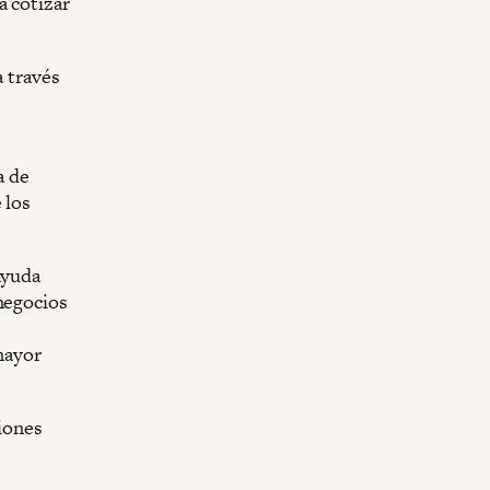
a cotizar
a través
a de
 los
ayuda
 negocios
 mayor
siones