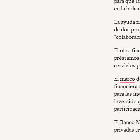
para que 1
en la bolsa
La ayuda fi
de dos pro
"colaborac
El otro fin
préstamos 
servicios 
El
marco
de
financiera
para las in
inversión 
participaci
El Banco M
privadas tr