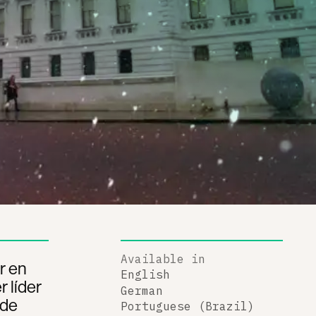
Available in
r en
English
 líder
German
sde
Portuguese (Brazil)