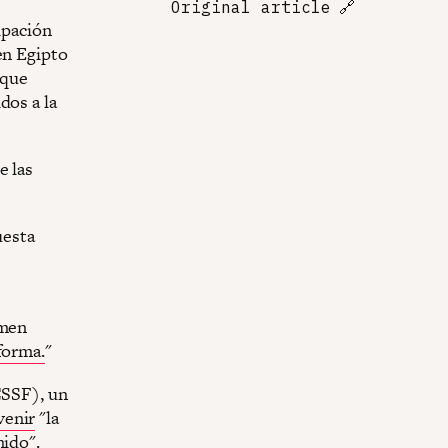
Original article
🔗
ipación
en Egipto
 que
dos a la
e las
uesta
imen
forma.
"
CSSF), un
venir
"la
nido".