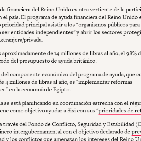
da financiera del Reino Unido es otra vertiente de la partic
n el país. El
programa
de ayuda financiera del Reino Unido 
prioridad principal asistir a los "organismos públicos para
 ser entidades independientes" y abrir los sectores protegi
xtranjera/privada.
s aproximadamente de 14 millones de libras al año, el 98% d
cede del presupuesto de ayuda británico.
o del componente económico del programa de ayuda, que c
de 4 millones de libras al año, es "implementar reformas
les" en la economía de Egipto.
a se está planificando en coordinación estrecha con el rég
iene como objetivo ayudar a Sisi con sus "
prioridades de re
 a través del Fondo de Conflicto, Seguridad y Estabilidad (
inero intergubernamental con el objetivo declarado de
pre
dad y los conflictos que amenazan los intereses del Reino U