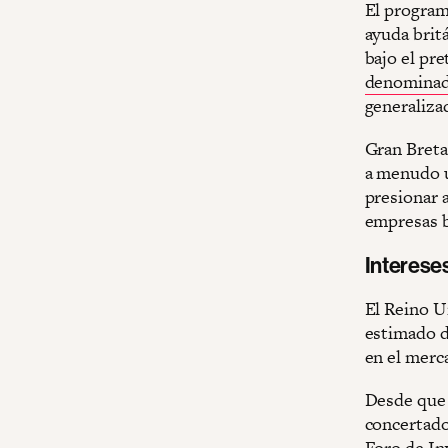
El program
ayuda britá
bajo el pr
denomina
generaliza
Gran Bret
a menudo u
presionar a
empresas b
Interese
El Reino U
estimado 
en el merc
Desde que 
concertado
Foro de In