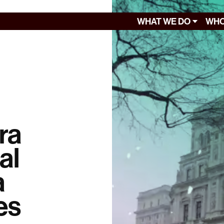
WHAT WE DO
WHO
ra
al
a
es