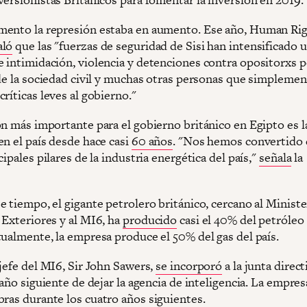
ento la represión estaba en aumento. Ese año, Human Ri
aló
que las "fuerzas de seguridad de Sisi han intensificado 
 intimidación, violencia y detenciones contra opositorxs po
 de la sociedad civil y muchas otras personas que simpleme
ríticas leves al gobierno."
ón más importante para el gobierno británico en Egipto es l
en el país desde hace casi
60 años
. "Nos hemos convertido
cipales pilares de la industria energética del país,"
señala
la
 tiempo, el gigante petrolero británico, cercano al Ministe
 Exteriores y al MI6, ha
producido
casi el 40% del petróleo
tualmente, la empresa produce el 50% del gas del país.
jefe del MI6, Sir John Sawers,
se incorporó
a la junta direc
 año siguiente de dejar la agencia de inteligencia. La empres
bras durante los cuatro años siguientes.