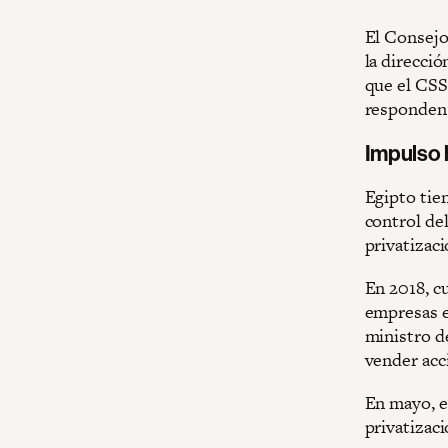
El Consejo
la direcci
que el CSS
responden 
Impulso h
Egipto tie
control del
privatizaci
En 2018, c
empresas es
ministro de
vender acc
En mayo, e
privatizac