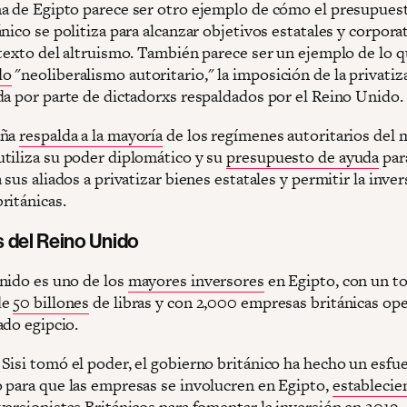
a de Egipto parece ser otro ejemplo de cómo el presupues
nico se politiza para alcanzar objetivos estatales y corpora
etexto del altruismo. También parece ser un ejemplo de lo q
do
"neoliberalismo autoritario," la imposición de la privatiz
da por parte de dictadorxs respaldados por el Reino Unido.
aña
respalda a la mayoría
de los regímenes autoritarios del 
tiliza su poder diplomático y su
presupuesto de ayuda
par
 sus aliados a privatizar bienes estatales y permitir la inve
ritánicas.
s del Reino Unido
nido es uno de los
mayores inversores
en Egipto, con un to
de
50 billones
de libras y con 2,000 empresas británicas op
ado egipcio.
Sisi tomó el poder, el gobierno británico ha hecho un esfu
 para que las empresas se involucren en Egipto,
establecie
versionistas Británicos para fomentar la inversión en 2019.