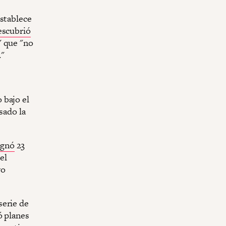
establece
escubrió
" que "no
."
 bajo el
sado la
ignó
23
el
vo
serie de
ó planes