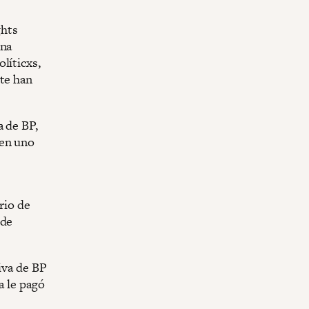
ghts
una
líticxs,
nte han
a de BP,
 en uno
rio de
 de
tiva de BP
a le pagó