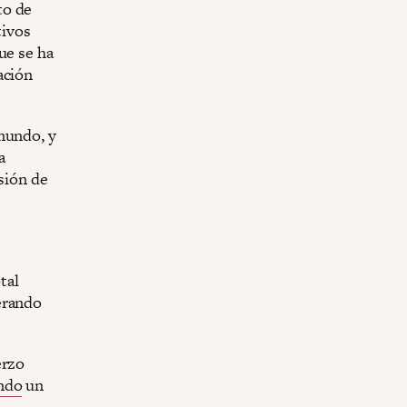
to de
tivos
ue se ha
ación
mundo, y
a
rsión de
tal
erando
erzo
ndo
un