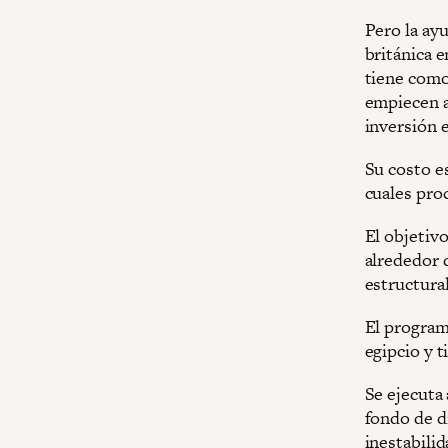
Pero la ayu
británica e
tiene como 
empiecen a
inversión e
Su costo e
cuales pro
El objetiv
alrededor 
estructura
El program
egipcio y t
Se ejecuta
fondo de d
inestabili