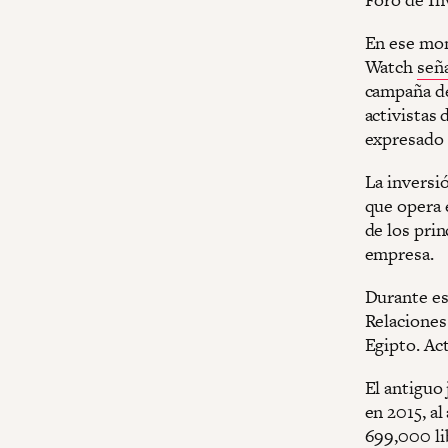
En ese mom
Watch
señ
campaña de
activistas
expresado c
La inversi
que opera 
de los prin
empresa.
Durante ese
Relaciones
Egipto. Ac
El antiguo 
en 2015, al
699,000
li