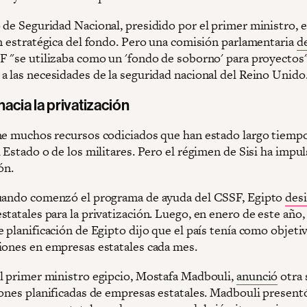
 de Seguridad Nacional, presidido por el primer ministro, 
ón estratégica del fondo. Pero una comisión parlamentaria
d
F "se utilizaba como un 'fondo de soborno' para proyectos
a las necesidades de la seguridad nacional del Reino Unido
acia la privatización
ne muchos recursos codiciados que han estado largo tiempo
 Estado o de los militares. Pero el régimen de Sisi ha impul
ón.
uando comenzó el programa de ayuda del CSSF, Egipto
des
tatales para la privatización. Luego, en enero de este año, 
 planificación de Egipto dijo que el país tenía como objeti
iones en empresas estatales cada mes.
l primer ministro egipcio, Mostafa Madbouli,
anunció
otra 
iones planificadas de empresas estatales. Madbouli present