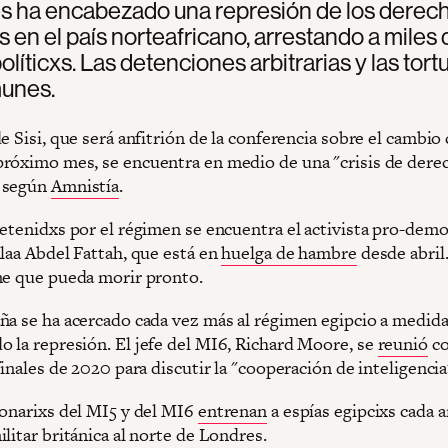
s ha encabezado una represión de los derec
en el país norteafricano, arrestando a miles 
olíticxs. Las detenciones arbitrarias y las tort
unes.
e Sisi, que será anfitrión de la conferencia sobre el cambio
róximo mes, se encuentra en medio de una "crisis de dere
 según
Amnistía
.
detenidxs por el régimen se encuentra el activista pro-demo
Alaa Abdel Fattah, que está en
huelga de hambre
desde abril
me que pueda morir pronto.
ña se ha acercado cada vez más al régimen egipcio a medida
 la represión. El jefe del MI6, Richard Moore, se
reunió
co
finales de 2020 para discutir la "cooperación de inteligencia
ionarixs del MI5 y del MI6
entrenan
a espías egipcixs cada 
litar británica al norte de Londres.