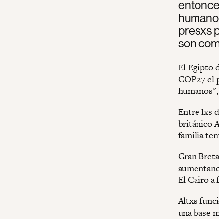
entonce
humanos 
presxs p
son com
El Egipto d
COP27 el p
humanos",
Entre lxs 
británico 
familia te
Gran Breta
aumentando
El Cairo a 
Altxs func
una base mi