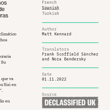
hos
French
de
Spanish
Turkish
uras
Author
 climático
Matt Kennard
chos
Translators
Frank Scoffield Sánchez
cracia
and
Nora Bendersky
. Su
Date
 que va
01.11.2022
n Sisi en
".
Source
año en