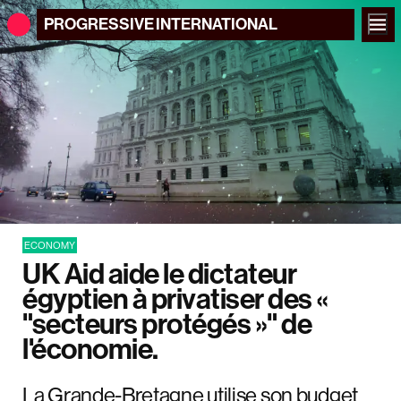
PROGRESSIVE
INTERNATIONAL
ECONOMY
UK Aid aide le dictateur
égyptien à privatiser des «
"secteurs protégés »" de
l'économie.
La Grande-Bretagne utilise son budget