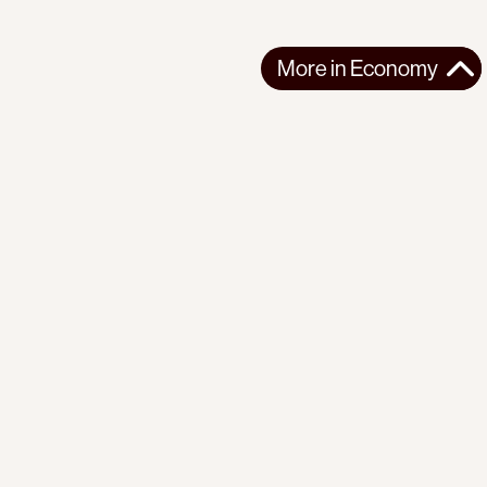
More in
Economy
More in
Economy
AFRICA
ECONOMY
2025-10-31
The violent commodification of life in Uganda
Uganda's market economy has dispossessed and