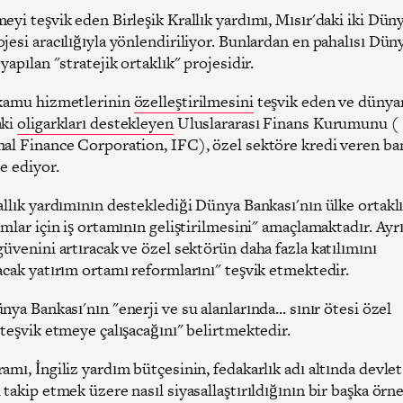
eyi teşvik eden Birleşik Krallık yardımı, Mısır'daki iki Dün
jesi aracılığıyla yönlendiriliyor. Bunlardan en pahalısı Dün
 yapılan "stratejik ortaklık" projesidir.
 kamu hizmetlerinin
özelleştirilmesini
teşvik eden ve dünya
aki
oligarkları destekleyen
Uluslararası Finans Kurumunu (
nal Finance Corporation, IFC), özel sektöre kredi veren b
e ediyor.
allık yardımının desteklediği Dünya Bankası'nın ülke ortakl
ımlar için iş ortamının geliştirilmesini" amaçlamaktadır. Ayr
güvenini artıracak ve özel sektörün daha fazla katılımını
acak yatırım ortamı reformlarını" teşvik etmektedir.
nya Bankası'nın "enerji ve su alanlarında... sınır ötesi özel
 teşvik etmeye çalışacağını" belirtmektedir.
amı, İngiliz yardım bütçesinin, fedakarlık adı altında devlet
 takip etmek üzere nasıl siyasallaştırıldığının bir başka örn