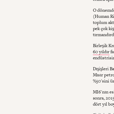
O dönemde 
(Human Righ
toplum akti
pek çok ki
tırmandırd
Birleşik Kr
60 yıldır
fa
endüstrisin
Dışişleri B
Mısır petr
%50'sini ür
MI6'nın esk
sonra, 201
dört yıl bo