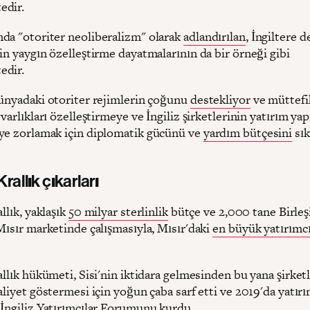
edir.
da "otoriter neoliberalizm" olarak
adlandırılan
, İngiltere d
in yaygın özelleştirme dayatmalarının da bir örneği gibi
edir.
dünyadaki otoriter rejimlerin çoğunu
destekliyor
ve müttefik
 varlıkları özelleştirmeye ve İngiliz şirketlerinin yatırım y
ye zorlamak için diplomatik gücünü ve
yardım bütçesini
sık
Krallık çıkarları
allık, yaklaşık
50 milyar sterlinlik
bütçe ve 2,000 tane Birleşi
Mısır marketinde çalışmasıyla, Mısır'daki
en büyük yatırımc
allık hükümeti, Sisi'nin iktidara gelmesinden bu yana şirket
aliyet göstermesi için yoğun çaba sarf etti ve 2019'da yatırı
 İngiliz Yatırımcılar Forumunu
kurdu
.