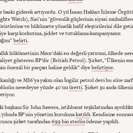
baskı giderek artıyordu. O yıl İnsan Hakları İzleme Örgüt
ts Watch), Sisi'nin "güvenlik güçlerinin siyasi muhaliflere,
vistlerine ve hükümete yönelik hafif eleştirilerini dile geti
şiye karşı korkutma, şiddet ve tutuklama kampanyasını
ığını"
belirti
.
allık hükümetinin Mısır'daki en değerli yatırımı, ülkede ne
aliyet gösteren BP’dir (British Petrol). Şirket, "Ülkenin ene
in önemli bir parçası haline geldik” diye
belirtiyor
.
akanlığı ve MI6'ya yakın olan İngiliz petrol devi bu süre zar
olünün neredeyse yüzde 40'ını
üretti
. Şirket şu anda ülkeni
etiyor.
i başkanı Sir John Sawers, istihbarat teşkilatından ayrıldıkt
5 yılında BP'nin yönetim kuruluna
katıldı
. Kendisine sonras
yunca şirket tarafından
699 bin sterlin
ödeme yapıldı.