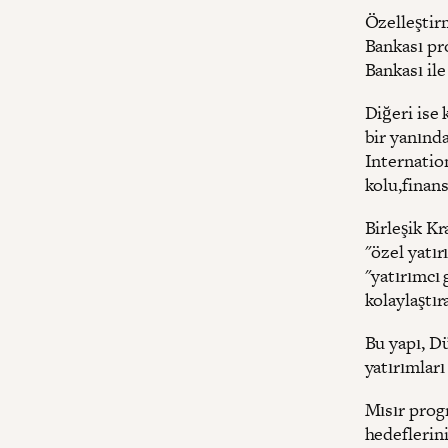
Özelleştirm
Bankası pro
Bankası ile
Diğeri ise
bir yanınd
Internatio
kolu,finans
Birleşik Kr
"özel yatır
"yatırımcı 
kolaylaştır
Bu yapı, Dü
yatırımları
Mısır progr
hedeflerini