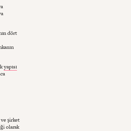
ya
ya
nın dört
ankanın
ık
yapısı
ıca
 ve şirket
eği olarak