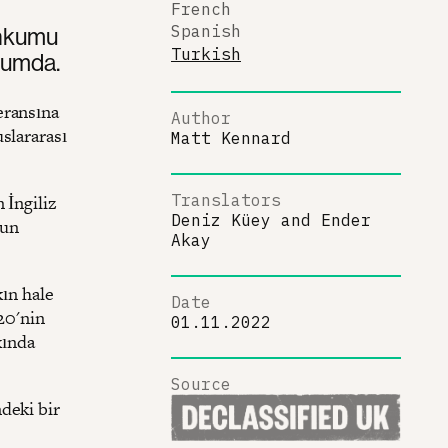
French
ahkumu
Spanish
Turkish
urumda.
eransına
Author
slararası
Matt Kennard
 İngiliz
Translators
Deniz Küey
and
Ender
nun
Akay
kın hale
Date
20'nin
01.11.2022
kında
Source
deki bir