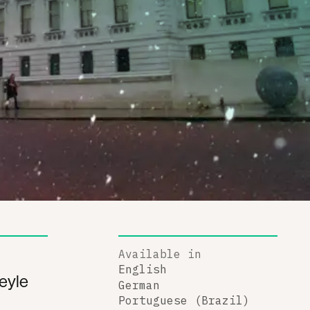
Available in
English
beyle
German
O
Portuguese (Brazil)