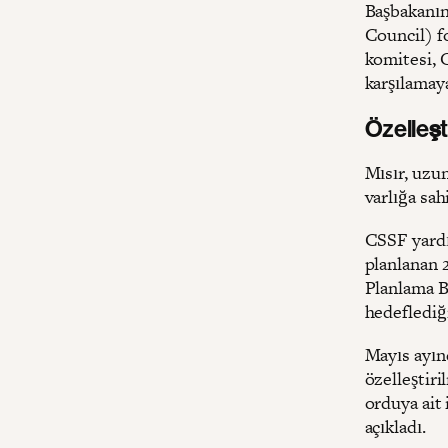
Başbakanın
Council) f
komitesi, C
karşılamaya
Özelleşt
Mısır, uzu
varlığa sah
CSSF yardı
planlanan 2
Planlama Ba
hedeflediğ
Mayıs ayın
özelleştiri
orduya ait 
açıkladı.