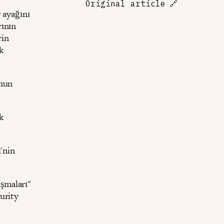
Original article
🔗
 ayağını
rının
rin
k
unun
k
.
'nin
ışmaları"
urity