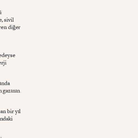
ü
 sivil
ren diğer
redeyse
rji
fında
n gazının
an bir yıl
ındaki