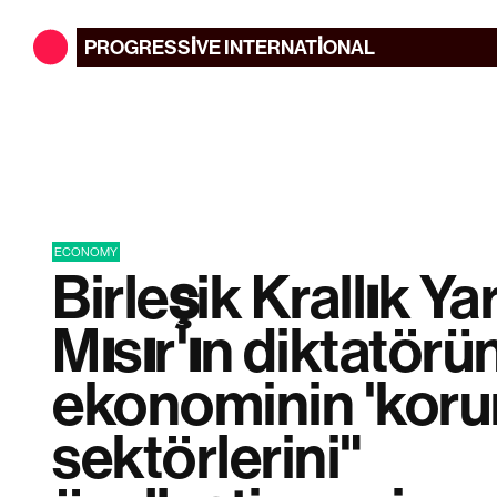
PROGRESSIVE
INTERNATIONAL
ECONOMY
Birleşik Krallık Ya
Mısır'ın diktatörü
ekonominin 'kor
sektörlerini"