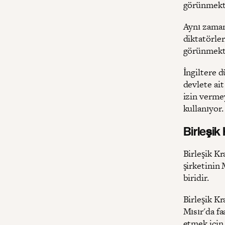
görünmekt
Aynı zaman
diktatörler
görünmekt
İngiltere 
devlete ait
izin verme
kullanıyor.
Birleşik 
Birleşik Kr
şirketinin 
biridir.
Birleşik Kr
Mısır'da fa
etmek için