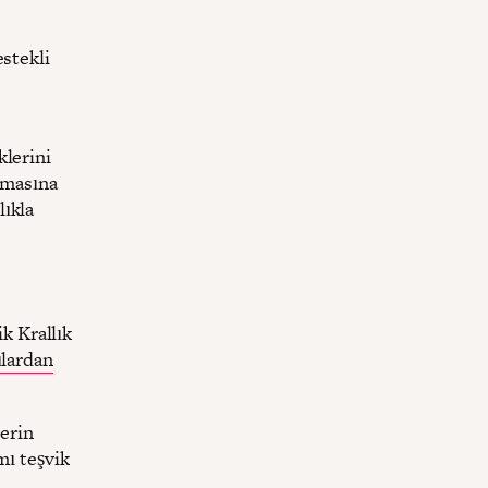
estekli
lerini
apmasına
lıkla
k Krallık
ılardan
lerin
mı teşvik