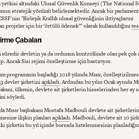
 yetkisi altındaki Ulusal Güvenlik Konseyi (The National S
onun stratejik yönünü belirlemektedir. Ancak bir parlamen
SSF'nin "Birleşik Krallık ulusal güvenliğinin ihtiyaçlarını
n projeler için bir ‘örtülü ödenek’” olarak kullanıldığını
tes
irme Çabaları
n süredir devletin ya da ordunun kontrolünde olan pek çok 
ip. Ancak Sisi rejimi özelleştirme için bastırıyor.
m programının başladığı 2018 yılında Mısır, özelleştirilmes
3 devlet şirketini
açıkladı
. Ardından bu yılın Ocak ayında Mı
kanı, ülkenin, devlete ait şirketlerin hisselerinden her ay 
ini söyledi.
da Mısır başbakanı Mostafa Madbouli devlete ait şirketleri
lmesine ilişkin planları
açıkladı
. Madbouli, devlete ait 10 şir
iki şirketin bu yıl içinde borsada listelenmesinin planladığın