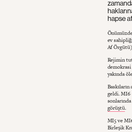
zamanda
hakların
hapse at
Önümüzdeki
ev sahipliğ
Af Örgütü) 
Rejimin tu
demokrasi a
yakında öl
Baskıların 
geldi. MI6 
sonlarında 
görüştü
.
MI5 ve MI6
Birleşik Kr