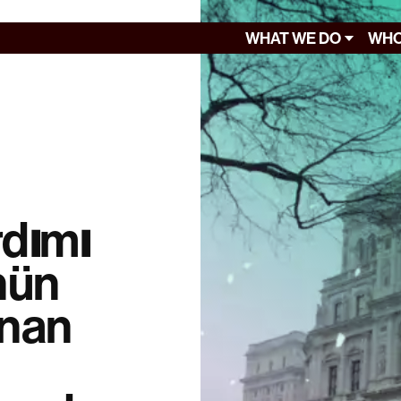
WHAT WE DO
WHO
rdımı
nün
unan