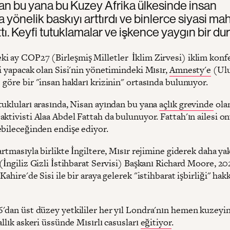
n bu yana bu Kuzey Afrika ülkesinde insan
a yönelik baskıyı arttırdı ve binlerce siyasi m
tı. Keyfi tutuklamalar ve işkence yaygın bir d
 ay COP27 (Birleşmiş Milletler İklim Zirvesi) iklim konf
i yapacak olan Sisi'nin yönetimindeki Mısır,
Amnesty'e
(Ulu
göre bir "insan hakları krizinin" ortasında bulunuyor.
tukluları arasında, Nisan ayından bu yana
açlık grevinde
olan
ktivisti Alaa Abdel Fattah da bulunuyor. Fattah'ın ailesi o
ebileceğinden endişe ediyor.
artmasıyla birlikte İngiltere, Mısır rejimine giderek daha ya
(İngiliz Gizli İstihbarat Servisi) Başkanı Richard Moore, 20
Kahire'de Sisi ile bir araya gelerek "istihbarat işbirliği" hak
'dan üst düzey yetkililer her yıl Londra'nın hemen kuzeyin
allık askeri üssünde Mısırlı casusları
eğitiyor
.