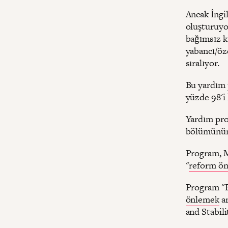
Ancak İngil
oluşturuyor
bağımsız k
yabancı/öze
sıralıyor.
Bu yardım 
yüzde 98'i
Yardım pro
bölümünün 
Program, Mı
"
reform ön
Program "Bi
önlemek
am
and Stabil