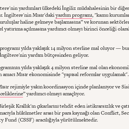
tere'nin yardımları ülkedeki İngiliz müdahalesinin bir diğer
. İngiltere'nin Mısır'daki
yardım programı
, "kamu kurumla
uruluşlar haline gelmeye başlamasına” ve korunan sektörle
l yatırıma açılmasına yardımcı olmayı birinci önceliği olara
programı yılda yaklaşık 14 milyon sterline mal oluyor — b
 İngiltere'nin yardım bütçesinden geliyor.
gramının yılda yaklaşık 4 milyon sterline mal olan ekonomi
amacı Mısır ekonomisinde "yapısal reformlar uygulamak"
sır rejimiyle yakın koordinasyon içinde planlanıyor ve Sisi
celiklerine
” yardımcı olmayı amaçlıyor.
rleşik Krallık'ın çıkarlarını tehdit eden istikrarsızlık ve çat
acıyla hükümetler arası bir para kaynağı olan Conflict, Sec
ity Fund (CSSF) aracılığıyla yürütülmektedir.