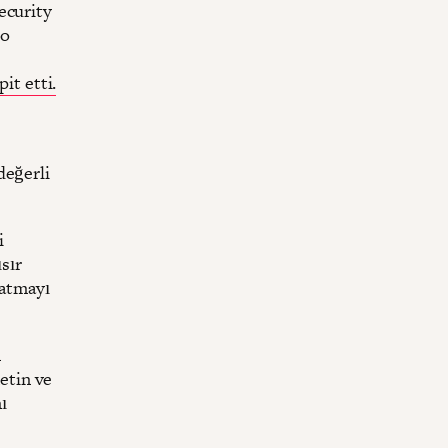
ecurity
to
pit etti.
değerli
i
sır
satmayı
n
ketin ve
ı