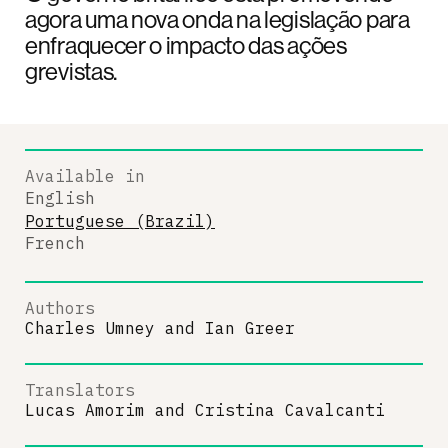
agora uma nova onda na legislação para
enfraquecer o impacto das ações
grevistas.
Available in
English
Portuguese (Brazil)
French
Authors
Charles Umney
and
Ian Greer
Translators
Lucas Amorim
and
Cristina Cavalcanti