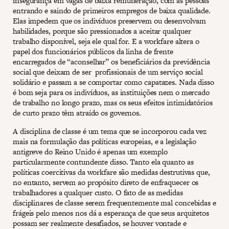
insegurança em vagas de baixa remuneração, com as pessoas
entrando e saindo de primeiros empregos de baixa qualidade.
Elas impedem que os indivíduos preservem ou desenvolvam
habilidades, porque são pressionados a aceitar qualquer
trabalho disponível, seja ele qual for. E a workfare altera o
papel dos funcionários públicos da linha de frente
encarregados de “aconselhar” os beneficiários da previdência
social que deixam de ser profissionais de um serviço social
solidário e passam a se comportar como capatazes. Nada disso
é bom seja para os indivíduos, as instituições nem o mercado
de trabalho no longo prazo, mas os seus efeitos intimidatórios
de curto prazo têm atraído os governos.
A disciplina de classe é um tema que se incorporou cada vez
mais na formulação das políticas europeias, e a legislação
antigreve do Reino Unido é apenas um exemplo
particularmente contundente disso. Tanto ela quanto as
políticas coercitivas da workfare são medidas destrutivas que,
no entanto, servem ao propósito direto de enfraquecer os
trabalhadores a qualquer custo. O fato de as medidas
disciplinares de classe serem frequentemente mal concebidas e
frágeis pelo menos nos dá a esperança de que seus arquitetos
possam ser realmente desafiados, se houver vontade e