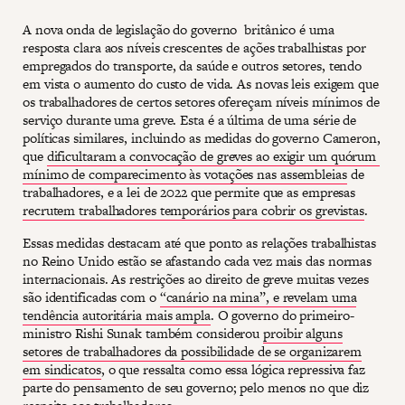
A nova onda de legislação do governo britânico é uma
resposta clara aos níveis crescentes de ações trabalhistas por
empregados do transporte, da saúde e outros setores, tendo
em vista o aumento do custo de vida. As novas leis exigem que
os trabalhadores de certos setores ofereçam níveis mínimos de
serviço durante uma greve. Esta é a última de uma série de
políticas similares, incluindo as medidas do governo Cameron,
que
dificultaram a convocação de greves ao exigir um quórum
mínimo de comparecimento às votações nas assembleias
de
trabalhadores, e a lei de 2022 que permite que as empresas
recrutem trabalhadores temporários para cobrir os grevistas
.
Essas medidas destacam até que ponto as relações trabalhistas
no Reino Unido estão se afastando cada vez mais das normas
internacionais. As restrições ao direito de greve muitas vezes
são identificadas com o
“canário na mina”, e revelam uma
tendência autoritária mais ampla
. O governo do primeiro-
ministro Rishi Sunak também considerou
proibir alguns
setores de trabalhadores da possibilidade de se organizarem
em sindicatos
, o que ressalta como essa lógica repressiva faz
parte do pensamento de seu governo; pelo menos no que diz