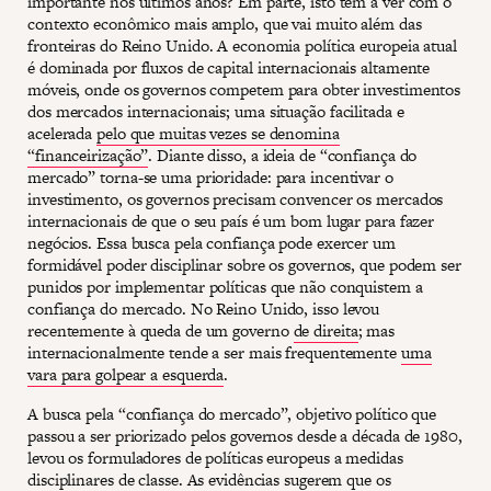
importante nos últimos anos? Em parte, isto tem a ver com o
contexto econômico mais amplo, que vai muito além das
fronteiras do Reino Unido. A economia política europeia atual
é dominada por fluxos de capital internacionais altamente
móveis, onde os governos competem para obter investimentos
dos mercados internacionais; uma situação facilitada e
acelerada
pelo que muitas vezes se denomina
“financeirização”
. Diante disso, a ideia de “confiança do
mercado” torna-se uma prioridade: para incentivar o
investimento, os governos precisam convencer os mercados
internacionais de que o seu país é um bom lugar para fazer
negócios. Essa busca pela confiança pode exercer um
formidável poder disciplinar sobre os governos, que podem ser
punidos por implementar políticas que não conquistem a
confiança do mercado. No Reino Unido, isso levou
recentemente à queda de um governo
de direita
; mas
internacionalmente tende a ser mais frequentemente
uma
vara para golpear a esquerda
.
A busca pela “confiança do mercado”, objetivo político que
passou a ser priorizado pelos governos desde a década de 1980,
levou os formuladores de políticas europeus a medidas
disciplinares de classe. As evidências sugerem que os