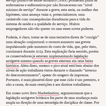
serviço público de saúde britânico (NHS) prometam punir as
enfermeiras e enfermeiros por não fornecerem um “nível
mínimo de serviço” durante a greve, esta seria, na melhor das
hipóteses, uma ameaça vazia e, potencialmente, uma
catástrofe com consequências duradouras para a vida do
sistema de saúde e a qualidade do serviço. Muitos
empregadores não vão querer ou usar esses novos poderes.
Poderia, é claro, tratar-se de uma tentativa direta de “corrigir”
uma situação conjuntural: o recente aumento nas greves
impulsionado pelo aumento do custo de vida, que, pelo visto,
continuará durante 2023. Esta explicação faria sentido, porém
os conservadores
já estavam implementando legislação
antigreve mesmo quando as greves estavam em uma baixa
histórica
. Além disso, mesmo o pico atual está bem abaixo dos
níveis de ação trabalhista vistos durante o chamado “inverno
do descontentamento”, apesar do exagero da imprensa.
Portanto, é mais plausível dizer que esse ciclo é um pretexto, e
não a causa, de mais restrições à aos direitos trabalhistas.
Em nosso novo livro
Marketization
, argumentamos que a
legislação antigreve britânica faz parte de uma mudança mais
ampla na direção de uma estratégia de disciplina de classe. Por