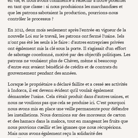
en vie, et nous avons commencé à réfléchir à notre potentiel
en tant que classe : si nous produisions les marchandises et
que les patrons sabotaient la production, pourrions-nous
contrôler le processus ?
En 2012, deux mois seulement après l'entrée en vigueur de la
nouvelle Loi sur le travail, les patrons ont fermé l'usine. Iels
n'ont pas été les seuls à le faire : d'autres entreprises privées
ont également mis la clé sous la porte. Il s'agissait d'un effort
de sabotage coordonné, motivé par des objectifs politiques. Les
patrons ne voulaient plus de Chávez, même si beaucoup
d'entre eux avaient bénéficié de crédits et de contrats du
gouvernement pendant des années.
Lorsque le propriétaire a déclaré faillite et a cessé ses activités
à Indorca, il est devenu évident qu'il voulait également
démanteler l'usine. Cela s'était produit dans d'autres usines, et
nous ne voulions pas que cela se produise ici. C'est pourquoi
nous avons mis en place une veille permanente pour défendre
les installations. Nous dormions sur des morceaux de carton
et des hamacs dans la maloca, tout en mangeant les fruits que
nous pouvions cueillir et les iguanes que nous récupérions.
Mais nous avons également reçu la solidarité des