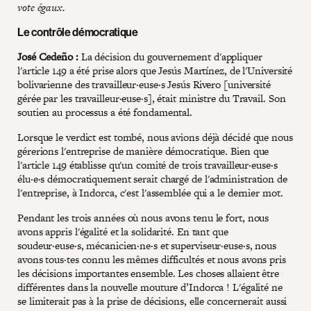
vote égaux.
Le contrôle démocratique
José Cedeño :
La décision du gouvernement d'appliquer
l'article 149 a été prise alors que Jesús Martínez, de l'Université
bolivarienne des travailleur·euse·s Jesús Rivero [université
gérée par les travailleur·euse·s], était ministre du Travail. Son
soutien au processus a été fondamental.
Lorsque le verdict est tombé, nous avions déjà décidé que nous
gérerions l'entreprise de manière démocratique. Bien que
l'article 149 établisse qu'un comité de trois travailleur·euse·s
élu·e·s démocratiquement serait chargé de l'administration de
l'entreprise, à Indorca, c'est l'assemblée qui a le dernier mot.
Pendant les trois années où nous avons tenu le fort, nous
avons appris l'égalité et la solidarité. En tant que
soudeur·euse·s, mécanicien·ne·s et superviseur·euse·s, nous
avons tous·tes connu les mêmes difficultés et nous avons pris
les décisions importantes ensemble. Les choses allaient être
différentes dans la nouvelle mouture d’Indorca ! L'égalité ne
se limiterait pas à la prise de décisions, elle concernerait aussi