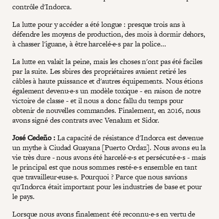
contrôle d'Indorca.
La lutte pour y accéder a été longue : presque trois ans à
défendre les moyens de production, des mois à dormir dehors,
à chasser l'iguane, à être harcelé·e·s par la police...
La lutte en valait la peine, mais les choses n'ont pas été faciles
par la suite. Les sbires des propriétaires avaient retiré les
câbles à haute puissance et d'autres équipements. Nous étions
également devenu·e·s un modèle toxique - en raison de notre
victoire de classe - et il nous a donc fallu du temps pour
obtenir de nouvelles commandes. Finalement, en 2016, nous
avons signé des contrats avec Venalum et Sidor.
José Cedeño :
La capacité de résistance d'Indorca est devenue
un mythe à Ciudad Guayana [Puerto Ordaz]. Nous avons eu la
vie très dure - nous avons été harcelé·e·s et persécuté·e·s - mais
le principal est que nous sommes resté·e·s ensemble en tant
que travailleur·euse·s. Pourquoi ? Parce que nous savions
qu'Indorca était important pour les industries de base et pour
le pays.
Lorsque nous avons finalement été reconnu·e·s en vertu de