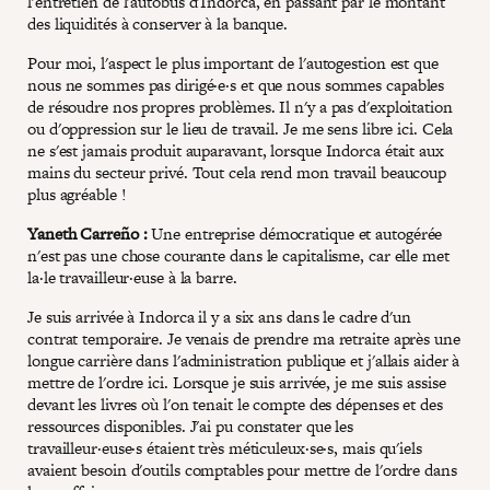
l'entretien de l'autobus d'Indorca, en passant par le montant
des liquidités à conserver à la banque.
Pour moi, l'aspect le plus important de l'autogestion est que
nous ne sommes pas dirigé·e·s et que nous sommes capables
de résoudre nos propres problèmes. Il n'y a pas d'exploitation
ou d'oppression sur le lieu de travail. Je me sens libre ici. Cela
ne s'est jamais produit auparavant, lorsque Indorca était aux
mains du secteur privé. Tout cela rend mon travail beaucoup
plus agréable !
Yaneth Carreño :
Une entreprise démocratique et autogérée
n'est pas une chose courante dans le capitalisme, car elle met
la·le travailleur·euse à la barre.
Je suis arrivée à Indorca il y a six ans dans le cadre d'un
contrat temporaire. Je venais de prendre ma retraite après une
longue carrière dans l'administration publique et j'allais aider à
mettre de l'ordre ici. Lorsque je suis arrivée, je me suis assise
devant les livres où l'on tenait le compte des dépenses et des
ressources disponibles. J'ai pu constater que les
travailleur·euse·s étaient très méticuleux·se·s, mais qu'iels
avaient besoin d'outils comptables pour mettre de l'ordre dans