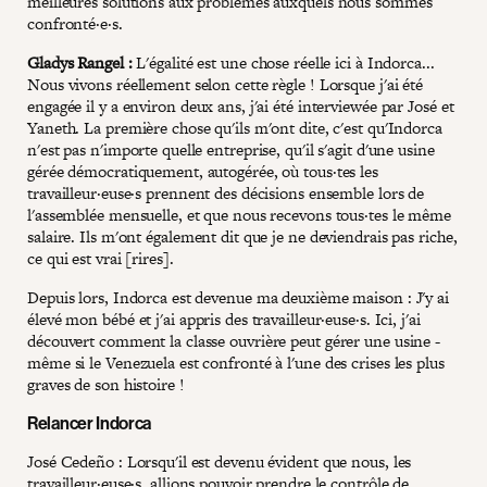
meilleures solutions aux problèmes auxquels nous sommes
confronté·e·s.
Gladys Rangel :
L'égalité est une chose réelle ici à Indorca...
Nous vivons réellement selon cette règle ! Lorsque j'ai été
engagée il y a environ deux ans, j'ai été interviewée par José et
Yaneth. La première chose qu'ils m'ont dite, c'est qu'Indorca
n'est pas n'importe quelle entreprise, qu'il s'agit d'une usine
gérée démocratiquement, autogérée, où tous·tes les
travailleur·euse·s prennent des décisions ensemble lors de
l'assemblée mensuelle, et que nous recevons tous·tes le même
salaire. Ils m'ont également dit que je ne deviendrais pas riche,
ce qui est vrai [rires].
Depuis lors, Indorca est devenue ma deuxième maison : J'y ai
élevé mon bébé et j'ai appris des travailleur·euse·s. Ici, j'ai
découvert comment la classe ouvrière peut gérer une usine -
même si le Venezuela est confronté à l'une des crises les plus
graves de son histoire !
Relancer Indorca
José Cedeño : Lorsqu'il est devenu évident que nous, les
travailleur·euse·s, allions pouvoir prendre le contrôle de