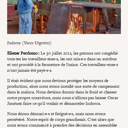
Indorca (Voces Urgentes)
Eliezer Perdomo :
Le 30 juillet 2012, les patrons ont congédié
tous·tes les travailleur·euse·s, les ont mis·e·s dans un autobus
et ont procédé à la fermeture de l'usine. Ces travailleur·euse·s
n'ont jamais été payé·e·s.
Il était évident que nous devions protéger les moyens de
production, alors nous avons installé une sorte de campement
dans la maloca. Nous devions dormir dans le froid et chasser
notre propre nourriture, mais nous n'allions pas laisser Oscar
Jiménez faire ce qu'il voulait et démanteler Indorca.
Nous étions démuni·e·s et fatigué·e·s, mais nous avons
persévéré. Notre esprit de corps grandissait. C'est alors que
nous avons commencé à prendre des décisions en assemblée