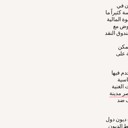
ون في
كثيراً ما
ة المالية
روض مع
دوق النقد
يمكن
ة على
دم فيها
اسية
الغنية
انت مصر مدينة
ف ضد
تمعية (مثل حركة يوبيل 200 لشطب ديون دول
 الديون