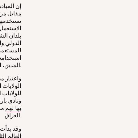
إن المباد
مقابل مزا
تستخدمها 
الاستعمار
بلدان الش
الدولي وا
للمستعمرا
استخدامه 
المدين، التأثير على قراراتهم السياسية.
واعتبار م
الولايات 
للولايات 
ونادي با
بها لهم
مق
العراق.
العالم ا