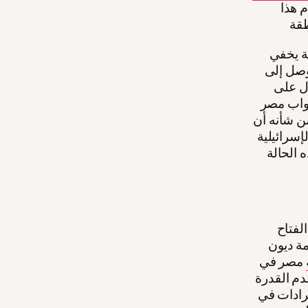
 هذا
ة يخفي
وصل إلى
ل على
بواب مصر
من شأنه أن
إسرائيلية
 الحالة
لفتاح
 حاليا أزمة ديون
مصر في
دم القدرة
رادات في