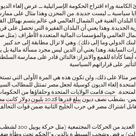
ئ الكامنة وراء اقتراح الحكومة الإسرائيلية ــ عرض إلغاء الدي
يا سياسية ــ ليست جديدة. من المحزن وهذا مثال على ممارسة 
البلدان الغنية في الشمال العالمي في عالم يتسم بهياكل القو
ية الجديدة. وهذا يعني أن البلدان الفقيرة التي تحصل على ق
مال العالمي والمؤسسات المالية المتعددة الأطراف (مثل صن
لبنك الدولي وما إلى ذلك). وهي لا تزال مطابقة إلى حد كبير
ت السابقة. وهذا يعني أن الدين ليس مجرد مسألة مالية بل 
أيضا كأداة للقمع والابتزاز: فالدائن قادر على ممارسة السلط
صر مثالا على ذلك، ولن تكون هذه هي المرة الأولى التي تستخ
المتحدة إلغاء الديون كوسيلة لجعل مصر تمتثل للمطالب السي
المتحدة.
حيث قامت الولايات المتحدة وحلفاؤها
من الحكومات 
ريس- بشطب نصف ديون
يبلغ قدرها $20.2 بليون دولار ك
ابل اشتراك مصر في حرب الخليج الثانية ضمن قوات التحال
وقد بدأت العديد من الحركات المج
لثالث) برفض وشجب السيطرة بالدين و"الحكم تحت وطأة ضغط