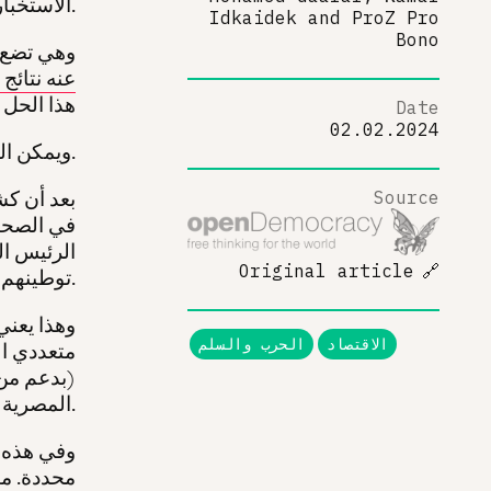
الاستخبارات الإسرائيلية، وسط الحرب المدمرة في غزة.
Idkaidek
and
ProZ Pro
Bono
وهي تضع 
عنه نتائج
هذا الحل 
Date
02.02.2024
ويمكن العثور على الإجابة في عالم الاقتصاد الكلي: الديون.
بعد أن ك
Source
في الصحاف
الرئيس ا
Original article
🔗
.
توطينهم 
وهذا يعني
الاقتصاد
الحرب والسلم
متعددي ال
(بدعم من 
المصرية للمؤسسات الوطنية.
وفي هذه ال
محددة. م