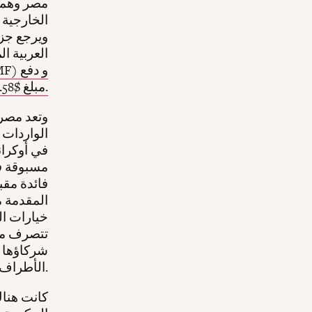
مصر وهما 
ويرجع جزء
العربية ال
مبلغ $1.58 إلى الأجانب من حملة السندات والأسهم بحلول نهاية 2023.
وتعد مصر 
الواردات ل
في أوكران
مسبوقة ف
فائدة مقبو
المقدمة من
خيارات ال
تتصرف مص
شركاؤها م
الأطراف مثل صندوق النقد الدَّوْليّ والبنك الدَّوْليّ.
كانت هنا