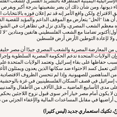
لإسرائيلية اليمينية المتطرفة بالتشريد القسري للشعب الف
اء ديونها، ومن شأن ذلك أن يضر بشعبيتها بدرجة أكبر وبفر
الاقتراع. ولكن واقع الأمر إنه قد تم إعلان
فوزه بالانتخابات ا
أن هذا "الحل" يتعارض مع الموقف الداعم والمؤيد للقضية ال
ول/أكتوبر تضامنا مع الشعب الفلسطيني هاتفين ومنادين "لا ل
من المعارضة المصرية والشعب المصري جيدًا أن مصر حليفة 
ن الولايات المتحدة تدعم الحكومة المصرية السلطوية وإجراء
سبب حفاظها على بقاء إسرائيل. وتعتمد الولايات المتحدة عل
لتي تعمل كسد الاحتواء ضد سكانها الذين يعدون ويمثلون الأغل
ن المناهضين للصهيونية. وإذا لم تتحسن الظروف الاقتصادية لل
إسرائيل في قصف السكان الفلسطينيين في غزة بالوحشية 
لى مدى الأسابيع الماضية ــ قتل الآلاف من الأطفال والمدنيي
 لا يكون أمام مصر خيار آخر سوى قبول نزوح اللاجئين بحكم ا
يْنُ، تكتيك استعماري جديد (ليس كثيرا)