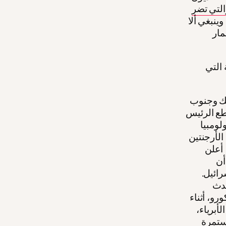
التي تضر
ينبغي ألا
مار
 التي
سيك وجنوب
قطع الرئيس
لومبيا
الأرجنتين
 أعلن
أن
رائيل.
حدث
رو، أثناء
أبرياء،