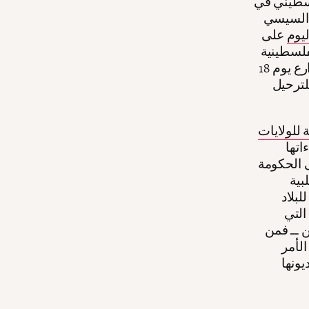
لسطيني في
ص السيسي
ليوم
على
فلسطينية
الذي يتبناه معظم الشعب المصري، والذي نزل في تظاهرات في الشوارع يوم 18
لترحيل
للولايات
اتها
ى الحكومة
بية
بلاد
التي
ن ــ فمن
لأمر