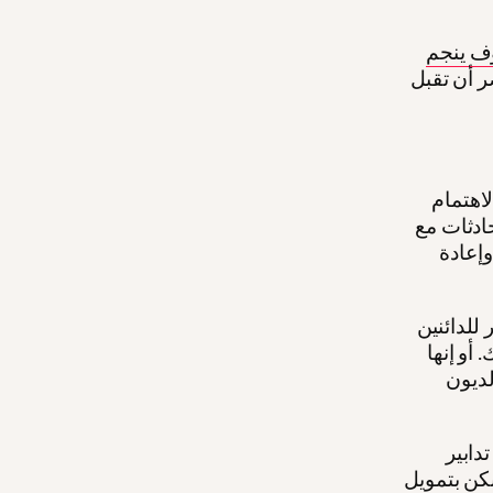
ف ينجم
 أن تقبل
لاهتمام
حادثات مع
إعادة
للدائنين
أو إنها
لديون
دابير
نكن بتمويل