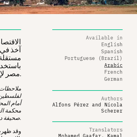
Available in
الاقتصا
English
آخذ في 
Spanish
مستقلة 
Portuguese (Brazil)
باستخدا
Arabic
مصر لإيواء الفلسطينيين المشردين مقابل تخفيف عبء الديون.
French
German
ملاحظات ا
لفلسطين، 
Authors
أمام المح
Alfons Pérez
and
Nicola
محكمة الع
Scherer
.
صحيفة دع
Translators
وقد ظهرت 
Mohamed Gaafar, Κamal