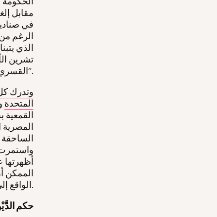
الحكومة ا
مقابل إلغ
في صناديق 
الرغم من 
تشرين الأ
القسري ولا لإعادة التوطين الأرض أرض فلسطين".
وتدرك كل 
المتحدة
وإ
القمعية ب
المصرية ا
الساحقة م
واستمرت 
أظهرتها ع
الممكن أن
الواقع إلى أراضيها في مقابل المساعدات المالية والإعفاء الجزئي من ديونها.
حكم الدَّ