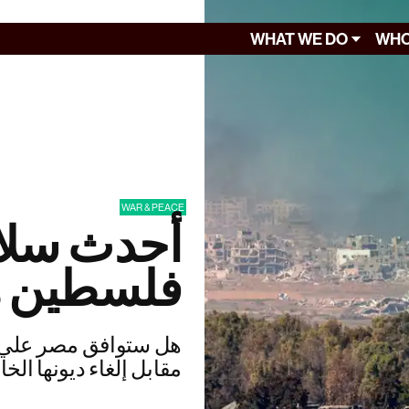
WHAT WE DO
WHO
WAR & PEACE
أحدث سلا
فلسطين ه
هل ستوافق مصر علي 
مقابل إلغاء ديونها الخ