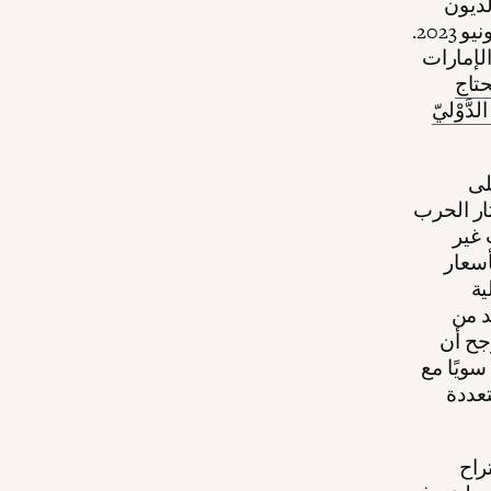
لديون
الخارجية التي تبلغ إجمالاً إلى $164.7 بليون دولار أمريكي حتى حزيران/يونيو 2023.
لإمارات
تاج
ليّ (IMF) و دفع
لى
ثار الحرب
 غير
سعار
ية
د من
جح أن
ويًا مع
عددة
راح