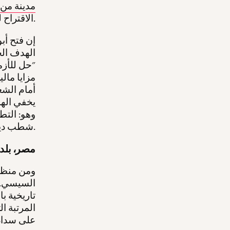
مدينة من 
الاقتراح للحكومة المصرية في جولته في تشرين الأول/أكتوبر في المنطقة.
إن فتح أب
الهدف الح
"حل للأزم
مزايا مال
أمام الشع
يخفي الهد
وهو: التط
شطب ديون بلد مجاور.
مصر، بلد 
ومن منظور
تاريخية ب
المرتبة ا
على سداد 