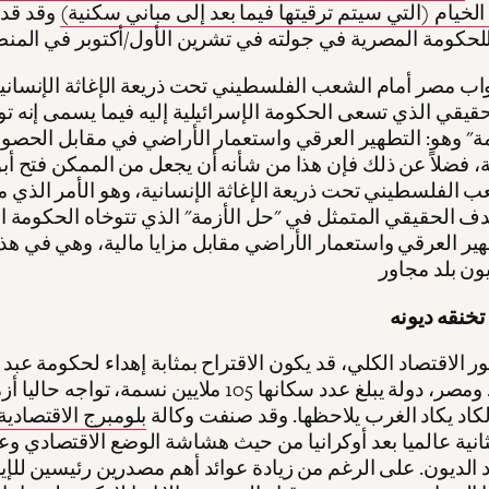
الخيام (التي سيتم ترقيتها فيما بعد إلى مباني سكنية)
وقد قدم
واب مصر أمام الشعب الفلسطيني تحت ذريعة الإغاثة الإنساني
قيقي الذي تسعى الحكومة الإسرائيلية إليه فيما يسمى إنه ت
ة" وهو: التطهير العرقي واستعمار الأراضي في مقابل الحصو
ية، فضلاً عن ذلك فإن هذا من شأنه أن يجعل من الممكن فتح أ
ب الفلسطيني تحت ذريعة الإغاثة الإنسانية، وهو الأمر الذي 
ف الحقيقي المتمثل في "حل الأزمة" الذي تتوخاه الحكومة ال
هير العرقي واستعمار الأراضي مقابل مزايا مالية، وهي في هذه
تخنقه ديونه
 الاقتصاد الكلي، قد يكون الاقتراح بمثابة إهداء لحكومة عبد ا
السيسي. ومصر، دولة يبلغ عدد سكانها 105 ملايين نسمة، تواجه
الكاد يكاد الغرب يلاحظها. وقد صنفت وكالة
بلومبرج الاقتصادية
لثانية عالميا بعد أوكرانيا من حيث هشاشة الوضع الاقتصادي وع
الديون. على الرغم من زيادة عوائد أهم مصدرين رئيسين للإي