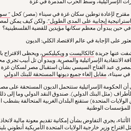
مقترح لإعادة توطين سكان غزة في سيناء (مصر) كحل
" سو
 استراتيجية إيجابية على المدى الطويل"
. ولكن كيف يمكن لمصر
في حين يبدو أن معظم سكانها مؤيدين للقضية الفلسطينية؟
شفت عنها جريدة
كالكاليست
و
ويكيليكس
، ويحظى الاقتراح با
ة الانتقادية الإسرائيلية والمصرية. ويبدو أن تل أبيب تجري م
لمصري عبد الفتاح السيسي بشأن استقبال مصر لسكان غزة و
في سيناء،
مقابل إلغاء جميع ديونها المستحقة للبنك الدولي
 أن الحكومة الإسرائيلية ستتحمل الديون المستحقة على مصر 
أطراف (مثل البنك الدولي). صندوق النقد الدولي وما إلى ذلك. 
الولايات المتحدة) ستقنع البلدان الغربية المتحالفة بشطب ا
أثناء، يجري التفاوض بشأن إمكانية تقديم معونة مالية لاتخاذ ت
ثل
اقتراح وزير خارجية الولايات المتحدة الأمريكية أنطوني بلي