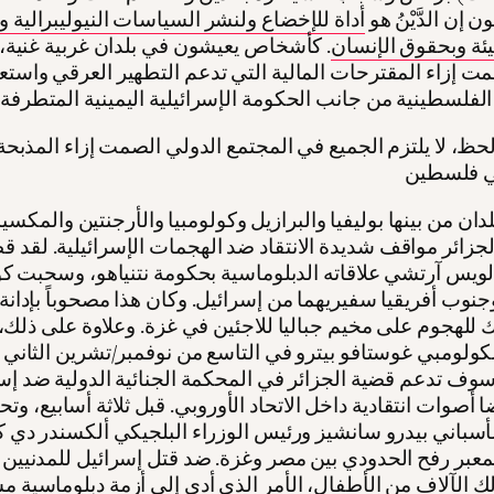
 إن الدَّيْنُ هو
أداة للإخضاع ولنشر السياسات النيوليبرالية و
يئة وبحقوق الإنسان
. كأشخاص يعيشون في بلدان غربية غنية، و
مت إزاء المقترحات المالية التي تدعم التطهير العرقي واستع
ظ، لا يلتزم الجميع في المجتمع الدولي الصمت إزاء المذبحة
دان من بينها بوليفيا والبرازيل وكولومبيا والأرجنتين والمك
الجزائر مواقف شديدة الانتقاد ضد الهجمات الإسرائيلية. لقد 
لويس آرتشي علاقاته الدبلوماسية بحكومة نتنياهو، وسحبت كو
نوب أفريقيا سفيريهما من إسرائيل. وكان هذا مصحوباً بإدانة 
للهجوم على مخيم جباليا للاجئين في غزة. وعلاوة على ذلك،
كولومبي غوستافو بيترو في التاسع من نوفمبر/تشرين الثاني 
سوف تدعم قضية الجزائر في المحكمة الجنائية الدولية ضد إس
 أصوات انتقادية داخل الاتحاد الأوروبي. قبل ثلاثة أسابيع، وت
أسباني بيدرو سانشيز ورئيس الوزراء البلجيكي ألكسندر دي كو
لمعبر رفح الحدودي بين مصر وغزة. ضد قتل إسرائيل للمدنيين ال