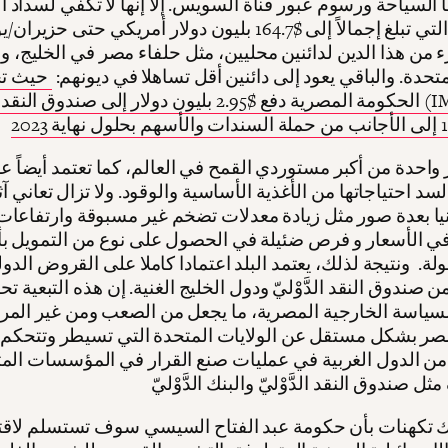
السياحة ورسوم عبور قناة السويس. إلا إنها لا تكفي لسداد ا
 من هذا الدين لدائنين محليين، مثل حلفاء مصر في الخليج، وا
متحدة. والباقي يعود إلى دائنين أقل تساهلا في ديونهم:
حيث تح
الحكومة المصرية دفع $2.95 بليون دولار إلى صندوق النقد الدَّوْ
واحدة من أكبر مستوردي القمح في العالم، كما تعتمد أيضاً ع
سد احتياجاتها من الأغذية الأساسية والوقود. ولا تزال تعاني آ
يا بعدة صور مثل زيادة معدلات تضخم غير مسبوقة وارتفاعات
ي الأسعار و فرص ضئيلة في الحصول على نوع من التمويل بأ
لة. ونتيجة لذلك، يعتمد البلد اعتمادا كاملا على القروض الدول
 صندوق النقد الدَّوْليّ ودول الخليج الغنية. إن هذه التبعية تح
سياسة الخارجية المصرية، ما يجعل من الصعب ومن غير المر
ر بشكل مستقل عن الولايات المتحدة التي تسيطر وتتحكم س
ن الدول الغربية في عمليات صنع القرار في المؤسسات المت
ك تكهنات بأن حكومة عبد الفتاح السيسي سوف تستسلم لاقت