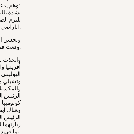
"وهم يدعون
بشدة بالب
نلتزم الص
الأراضي الفلسطينية من جانب الحكومة الإسرائيلية اليمينية المتطرفة.
ولحسن الح
وقعت في فلسطين.
واتخذت بل
أفريقيا و
البوليفي 
وتشيلي وج
والمكسيك 
الرئيس ال
كولومبيا 
وهناك أيضا
الرئيس ال
زيارتهما 
بما في ذلك الآلاف من الأطفال، الأمر الذي أدى إلى أزمة دبلوماسية مستمرة.