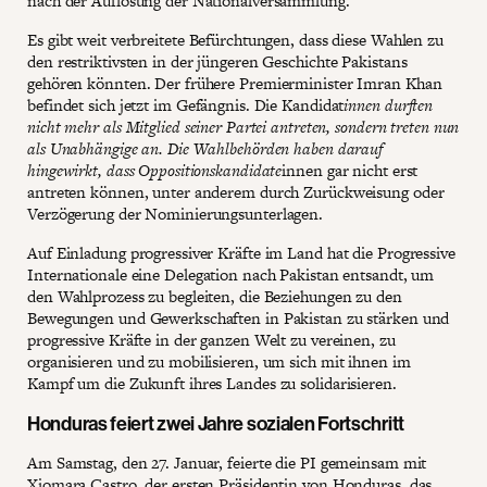
nach der Auflösung der Nationalversammlung.
Es gibt weit verbreitete Befürchtungen, dass diese Wahlen zu
den restriktivsten in der jüngeren Geschichte Pakistans
gehören könnten. Der frühere Premierminister Imran Khan
befindet sich jetzt im Gefängnis. Die Kandidat
innen durften
nicht mehr als Mitglied seiner Partei antreten, sondern treten nun
als Unabhängige an. Die Wahlbehörden haben darauf
hingewirkt, dass Oppositionskandidate
innen gar nicht erst
antreten können, unter anderem durch Zurückweisung oder
Verzögerung der Nominierungsunterlagen.
Auf Einladung progressiver Kräfte im Land hat die Progressive
Internationale eine Delegation nach Pakistan entsandt, um
den Wahlprozess zu begleiten, die Beziehungen zu den
Bewegungen und Gewerkschaften in Pakistan zu stärken und
progressive Kräfte in der ganzen Welt zu vereinen, zu
organisieren und zu mobilisieren, um sich mit ihnen im
Kampf um die Zukunft ihres Landes zu solidarisieren.
Honduras feiert zwei Jahre sozialen Fortschritt
Am Samstag, den 27. Januar, feierte die PI gemeinsam mit
Xiomara Castro, der ersten Präsidentin von Honduras, das