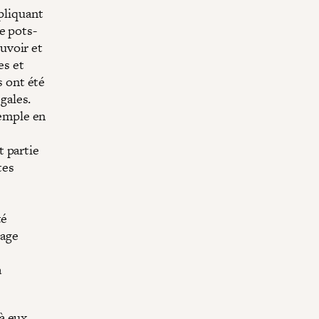
pliquant
de pots-
ouvoir et
es et
s ont été
gales.
xemple en
t partie
tes
té
sage
a
à eux