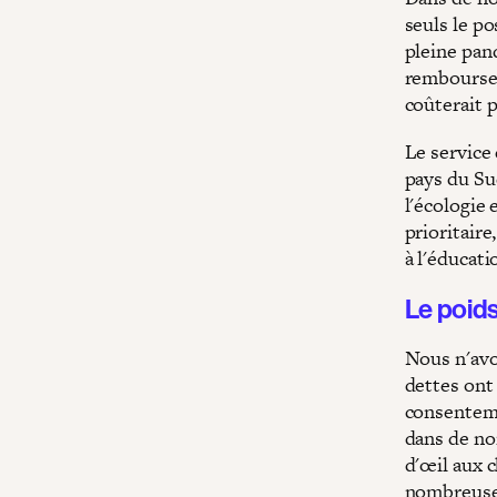
seuls le p
pleine pan
remboursem
coûterait 
Le service
pays du Su
l'écologie
prioritaire
à l'éducati
Le poids
Nous n'avo
dettes ont
consentemen
dans de nom
d'œil aux c
nombreuses