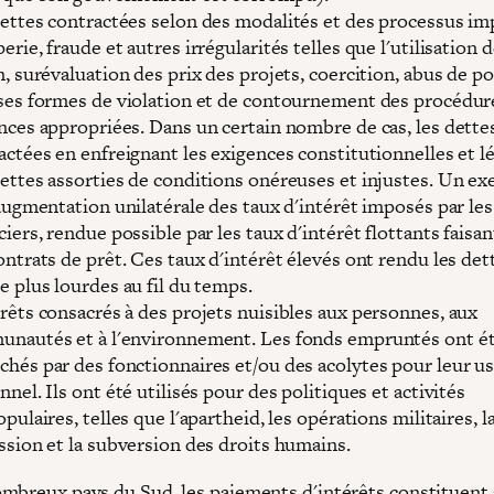
ettes contractées selon des modalités et des processus im
rie, fraude et autres irrégularités telles que l'utilisation 
n, surévaluation des prix des projets, coercition, abus de p
ses formes de violation et de contournement des procédur
nces appropriées. Dans un certain nombre de cas, les dette
actées en enfreignant les exigences constitutionnelles et lé
ettes assorties de conditions onéreuses et injustes. Un e
'augmentation unilatérale des taux d'intérêt imposés par les
ciers, rendue possible par les taux d'intérêt flottants faisan
ontrats de prêt. Ces taux d'intérêt élevés ont rendu les det
e plus lourdes au fil du temps.
rêts consacrés à des projets nuisibles aux personnes, aux
nautés et à l'environnement. Les fonds empruntés ont é
hés par des fonctionnaires et/ou des acolytes pour leur u
nnel. Ils ont été utilisés pour des politiques et activités
pulaires, telles que l'apartheid, les opérations militaires, l
ssion et la subversion des droits humains.
mbreux pays du Sud, les paiements d'intérêts constituent 