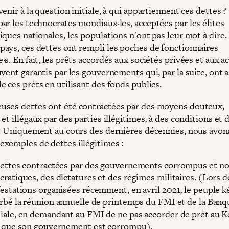
enir à la question initiale, à qui appartiennent ces dettes ?
ar les technocrates mondiaux·les, acceptées par les élites
iques nationales, les populations n'ont pas leur mot à dire.
ays, ces dettes ont rempli les poches de fonctionnaires
s. En fait, les prêts accordés aux sociétés privées et aux a
vent garantis par les gouvernements qui, par la suite, ont 
 ces prêts en utilisant des fonds publics.
ses dettes ont été contractées par des moyens douteux,
et illégaux par des parties illégitimes, à des conditions et d
s. Uniquement au cours des dernières décennies, nous avon
xemples de dettes illégitimes :
ettes contractées par des gouvernements corrompus et n
ratiques, des dictatures et des régimes militaires. (Lors d
estations organisées récemment, en avril 2021, le peuple k
rbé la réunion annuelle de printemps du FMI et de la Banq
ale, en demandant au FMI de ne pas accorder de prêt au 
 que son gouvernement est corrompu).