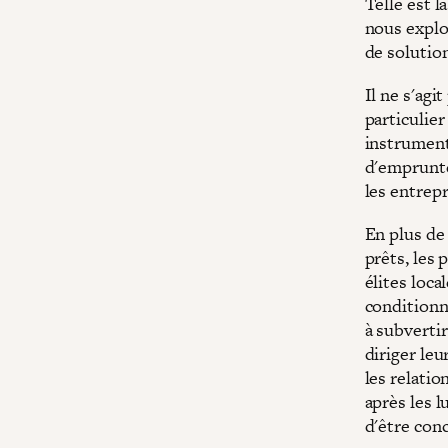
Telle est l
nous explo
de solutio
Il ne s'agi
particulie
instrument
d'emprunte
les entrepr
En plus de 
prêts, les 
élites loca
conditionn
à subvertir
diriger le
les relati
après les l
d'être conc