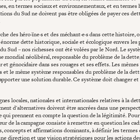
s, en termes sociaux et environnementaux, et en termes 
tions du Sud ne doivent pas être obligées de payer ces det
.
rche des héro·ïne·s et des méchant·e·s dans cette histoire, o
e énorme dette historique, sociale et écologique envers les
s du Sud – nos richesses ont été volées par le Nord. Le sys
 mondial néolibéral, responsable du problème de la dette,
r et génocidaire dans ses rouages et ses effets. Les mêmes
ns et le même système responsables du problème de la dett
apporter une solution durable. Ce système doit changer et
es locales, nationales et internationales relatives à la dett
ent d'alternatives doivent être ancrées dans une perspect
e qui prennent en compte la question de la légitimité. Pour
eur de la campagne consiste à remettre en question les cad
, concepts et affirmations dominants, à définir les termes
 une direction et une vision stratégiques pour les actions de