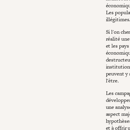
économique
Les popula
illégitimes
Si l'on che
réalité un
et les pay
économique
destructeu
institutio
peuvent y 
l'être.
Les campagn
développem
une analys
aspect maj
hypothèses
et à offrir