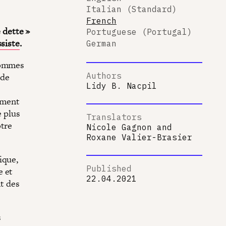
Italian (Standard)
French
e dette »
Portuguese (Portugal)
ssiste
.
German
 sommes
 de
Authors
Lidy B. Nacpil
lement
e plus
Translators
otre
Nicole Gagnon
and
Roxane Valier-Brasier
ique,
Published
e et
22.04.2021
nt des
s