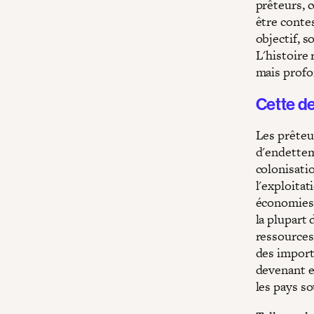
prêteurs, 
être conte
objectif, s
L'histoire
mais profo
Cette de
Les prêteu
d'endettem
colonisati
l'exploita
économies 
la plupart
ressources
des import
devenant en
les pays so