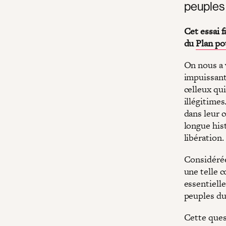
peuples 
Cet essai f
du
Plan po
On nous a 
impuissant·
celleux qu
illégitime
dans leur c
longue his
libération.
Considérée
une telle 
essentielle
peuples du
Cette quest