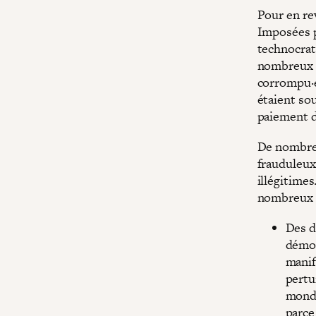
Pour en rev
Imposées p
technocrat
nombreux p
corrompu·e·
étaient sou
paiement de
De nombreu
frauduleux 
illégitime
nombreux e
Des d
démoc
manif
pertu
mondi
parce