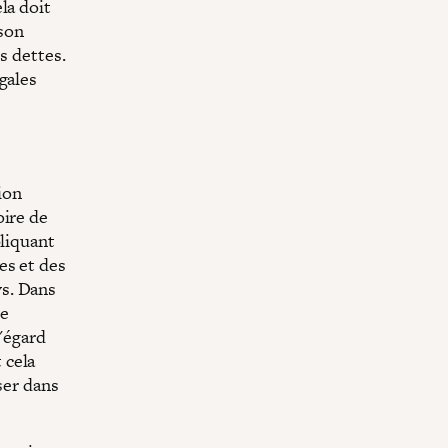
la doit
 son
s dettes.
gales
ion
oire de
pliquant
es et des
s. Dans
de
l'égard
 cela
ser dans