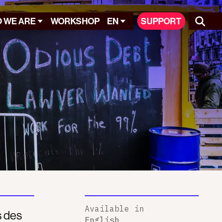
 WE ARE
WORKSHOP
EN
SUPPORT
Available in
s des
English