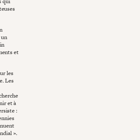
s qui
rteuses
en
e un
in
ments et
ur les
e. Les
 cherche
nir et à
rsiste :
cennies
tinuent
ndial ».