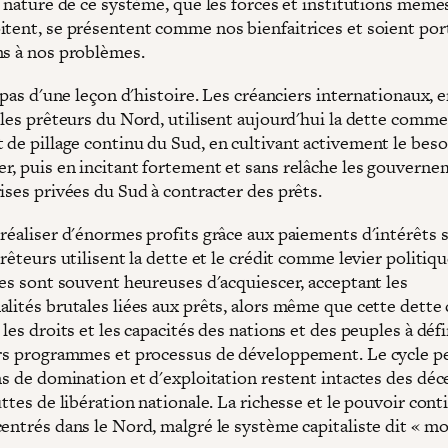
a nature de ce système, que les forces et institutions même
itent, se présentent comme nos bienfaitrices et soient po
ns à nos problèmes.
t pas d'une leçon d'histoire. Les créanciers internationaux, 
r les prêteurs du Nord, utilisent aujourd'hui la dette comm
 de pillage continu du Sud, en cultivant activement le beso
r, puis en incitant fortement et sans relâche les gouverne
ises privées du Sud à contracter des prêts.
réaliser d'énormes profits grâce aux paiements d'intérêts s
prêteurs utilisent la dette et le crédit comme levier politiqu
les sont souvent heureuses d'acquiescer, acceptant les
alités brutales liées aux prêts, alors même que cette dette
 les droits et les capacités des nations et des peuples à défi
urs programmes et processus de développement. Le cycle pe
ons de domination et d'exploitation restent intactes des dé
uttes de libération nationale. La richesse et le pouvoir con
entrés dans le Nord, malgré le système capitaliste dit « mo