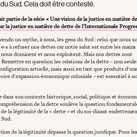
du Sud. Cela doit être contesté.
ait partie de la série « Une vision de la justice en matière d
ur la justice en matière de dette de l’Internationale Progre
vendu un mythe, à nous, les gens du Sud : celui que nous
e·s à refuser nos dettes car notre salut est entre les mains
i nous dominent et nous exploitent. Mais nos dettes sont
s. Remettre en question les relations de la dette – non seu
onfiguration actuelle, mais aussi en tant que produits d'un
toire d'expansion économique coloniale – est essentiel à n
 dans son contexte historique, social, politique et économ
compréhension de la dette soulève la question fondamental
 de la légitimité de la « dette » et du soi-disant endetteme
 Sud.
ion de la légitimité dépasse la question juridique. Pour le