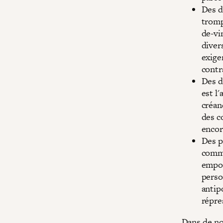
Des d
trompe
de-vi
diver
exige
contr
Des d
est l
créan
des c
encor
Des p
commu
empoc
perso
antipo
répre
Dans de no