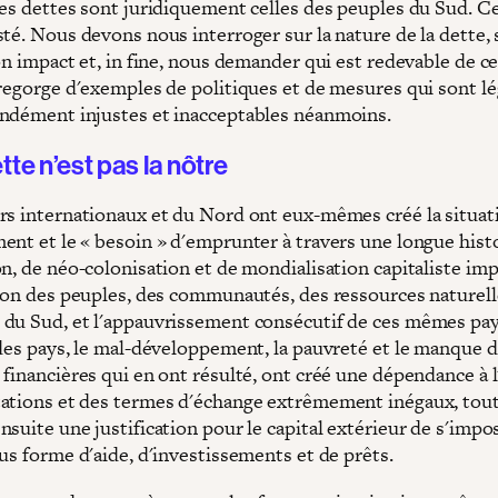
ces dettes sont juridiquement celles des peuples du Sud. Ce
sté. Nous devons nous interroger sur la nature de la dette,
on impact et, in fine, nous demander qui est redevable de ce
 regorge d'exemples de politiques et de mesures qui sont lé
ndément injustes et inacceptables néanmoins.
tte n’est pas la nôtre
rs internationaux et du Nord ont eux-mêmes créé la situat
ent et le « besoin » d'emprunter à travers une longue hist
on, de néo-colonisation et de mondialisation capitaliste im
tion des peuples, des communautés, des ressources naturell
du Sud, et l'appauvrissement consécutif de ces mêmes pay
 des pays, le mal-développement, la pauvreté et le manque 
 financières qui en ont résulté, ont créé une dépendance à 
ations et des termes d'échange extrêmement inégaux, tout
suite une justification pour le capital extérieur de s'impo
us forme d'aide, d'investissements et de prêts.