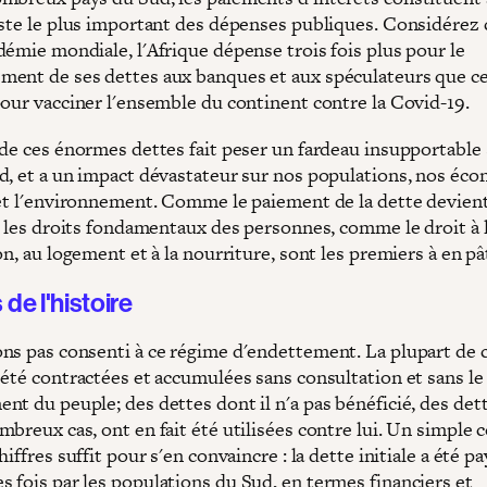
oste le plus important des dépenses publiques. Considérez c
démie mondiale, l'Afrique dépense trois fois plus pour le
ent de ses dettes aux banques et aux spéculateurs que ce 
pour vacciner l'ensemble du continent contre la Covid-19.
 de ces énormes dettes fait peser un fardeau insupportable 
d, et a un impact dévastateur sur nos populations, nos éco
 et l'environnement. Comme le paiement de la dette devien
, les droits fondamentaux des personnes, comme le droit à l
on, au logement et à la nourriture, sont les premiers à en pât
 de l'histoire
ns pas consenti à ce régime d'endettement. La plupart de 
 été contractées et accumulées sans consultation et sans le
t du peuple; des dettes dont il n'a pas bénéficié, des dett
breux cas, ont en fait été utilisées contre lui. Un simple 
hiffres suffit pour s'en convaincre : la dette initiale a été p
 fois par les populations du Sud, en termes financiers et