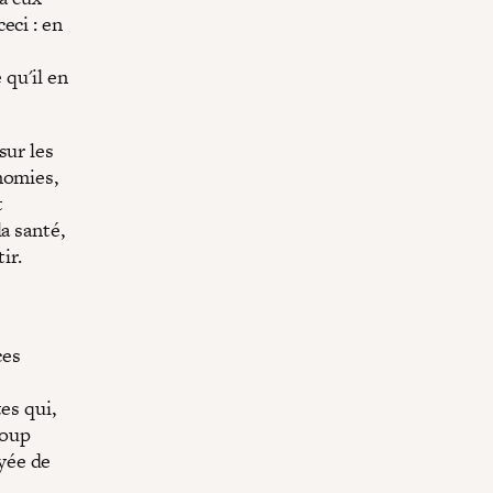
eci : en
qu'il en
sur les
nomies,
t
a santé,
ir.
ces
es qui,
coup
ayée de