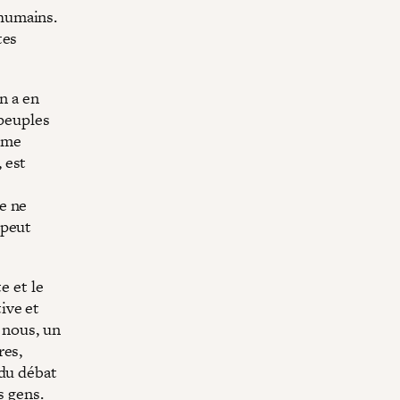
humains.
tes
n a en
 peuples
tème
 est
e ne
 peut
e et le
ive et
 nous, un
res,
 du débat
s gens.