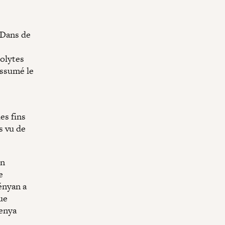
 Dans de
colytes
assumé le
es fins
s vu de
on
e
ényan a
ue
Kenya