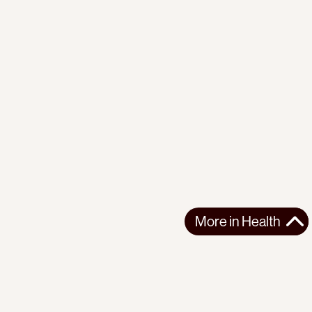
More in
Health
More in
Health