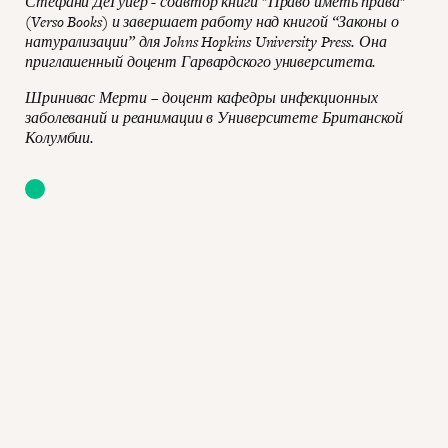
Стефани ДеГуйер - соавтор книги "Право иметь права"
(Verso Books) и завершает работу над книгой “Законы о
натурализации” для Johns Hopkins University Press. Она
приглашенный доцент Гарвардского университета.
Шринивас Мерти – доцент кафедры инфекционных
заболеваний и реанимации в Университете Британской
Колумбии.