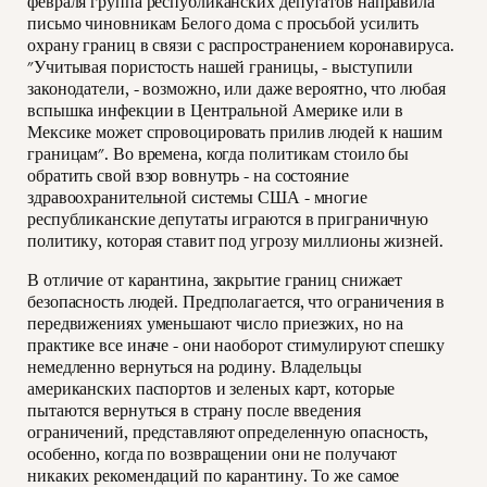
февраля группа республиканских депутатов направила
письмо чиновникам Белого дома с просьбой усилить
охрану границ в связи с распространением коронавируса.
"Учитывая пористость нашей границы, - выступили
законодатели, - возможно, или даже вероятно, что любая
вспышка инфекции в Центральной Америке или в
Мексике может спровоцировать прилив людей к нашим
границам". Во времена, когда политикам стоило бы
обратить свой взор вовнутрь - на состояние
здравоохранительной системы США - многие
республиканские депутаты играются в приграничную
политику, которая ставит под угрозу миллионы жизней.
В отличие от карантина, закрытие границ снижает
безопасность людей. Предполагается, что ограничения в
передвижениях уменьшают число приезжих, но на
практике все иначе - они наоборот стимулируют спешку
немедленно вернуться на родину. Владельцы
американских паспортов и зеленых карт, которые
пытаются вернуться в страну после введения
ограничений, представляют определенную опасность,
особенно, когда по возвращении они не получают
никаких рекомендаций по карантину. То же самое