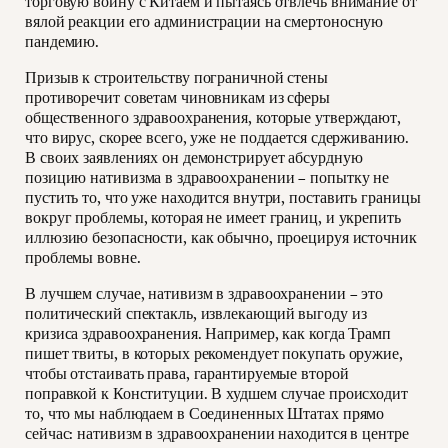
торговую войну с Китаем и пытаясь отвлечь внимание от
вялой реакции его администрации на смертоносную
пандемию.
Призыв к строительству пограничной стены
противоречит советам чиновникам из сферы
общественного здравоохранения, которые утверждают,
что вирус, скорее всего, уже не поддается сдерживанию.
В своих заявлениях он демонстрирует абсурдную
позицию нативизма в здравоохранении – попытку не
пустить то, что уже находится внутри, поставить границы
вокруг проблемы, которая не имеет границ, и укрепить
иллюзию безопасности, как обычно, проецируя источник
проблемы вовне.
В лучшем случае, нативизм в здравоохранении – это
политический спектакль, извлекающий выгоду из
кризиса здравоохранения. Например, как когда Трамп
пишет твиты, в которых рекомендует покупать оружие,
чтобы отстаивать права, гарантируемые второй
поправкой к Конституции. В худшем случае происходит
то, что мы наблюдаем в Соединенных Штатах прямо
сейчас: нативизм в здравоохранении находится в центре