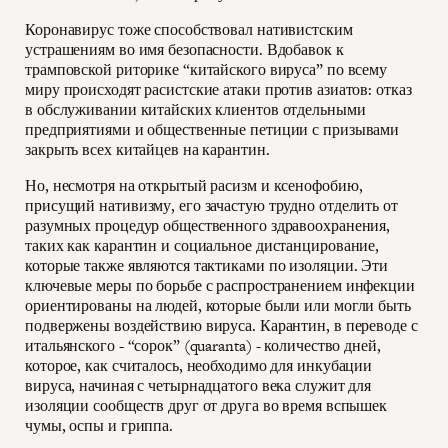
Коронавирус тоже способствовал нативистским
устрашениям во имя безопасности. Вдобавок к
трамповской риторике “китайского вируса” по всему
миру происходят расистские атаки против азиатов: отказ
в обслуживании китайских клиентов отдельными
предприятиями и общественные петиции с призывами
закрыть всех китайцев на карантин.
Но, несмотря на открытый расизм и ксенофобию,
присущий нативизму, его зачастую трудно отделить от
разумных процедур общественного здравоохранения,
таких как карантин и социальное дистанцирование,
которые также являются тактиками по изоляции. Эти
ключевые меры по борьбе с распространением инфекции
ориентированы на людей, которые были или могли быть
подвержены воздействию вируса. Карантин, в переводе с
итальянского - “сорок” (quaranta) - количество дней,
которое, как считалось, необходимо для инкубации
вируса, начиная с четырнадцатого века служит для
изоляции сообществ друг от друга во время вспышек
чумы, оспы и гриппа.