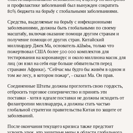
и профилактике заболеваний был вынужден сократить
80% бюджета на борьбу с глобальными заболеваниями.
Средства, выделяемые на борьбу с инфекционными
заболеваниями, должны быть глобальными по своему
масштабу, включая оказание помощи другим странам и
получение помощи от других стран. Китайский
миллиардер Джек Ма, основатель Alibaba, только что
пожертвовал США более 500 000 комплектов для
тестирования на коронавирус и около миллиона масок для
лиц (он взял на себя еще больше обязательств перед
странами Африки). "Сейчас мы будто бы живём в одном и
том же лесу, в котором пожар", - сказал Ма. Он прав.
Соединенные Штаты должны проглотить свою гордость,
отбросить торговое соперничество и принять эти
поставки - хотя в идеале поставки не должны исходить от
филантропии миллиардера, а должны стать частью
глобальной стратегии правительства Китая по защите от
заболеваний.
После окончания текущего кризиса также предстоит
усвоить урок, что защитные меры в области глобального