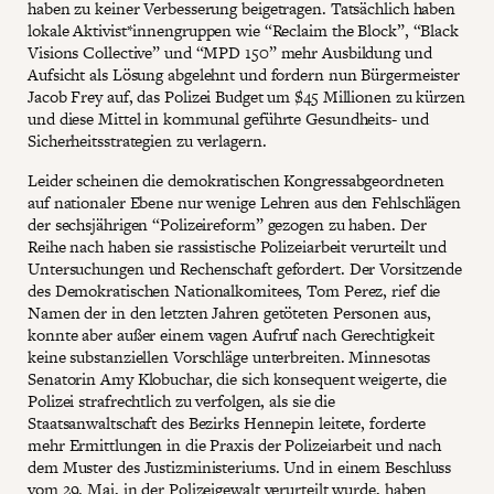
haben zu keiner Verbesserung beigetragen. Tatsächlich haben
lokale Aktivist*innengruppen wie “Reclaim the Block”, “Black
Visions Collective” und “MPD 150” mehr Ausbildung und
Aufsicht als Lösung abgelehnt und fordern nun Bürgermeister
Jacob Frey auf, das Polizei Budget um $45 Millionen zu kürzen
und diese Mittel in kommunal geführte Gesundheits- und
Sicherheitsstrategien zu verlagern.
Leider scheinen die demokratischen Kongressabgeordneten
auf nationaler Ebene nur wenige Lehren aus den Fehlschlägen
der sechsjährigen “Polizeireform” gezogen zu haben. Der
Reihe nach haben sie rassistische Polizeiarbeit verurteilt und
Untersuchungen und Rechenschaft gefordert. Der Vorsitzende
des Demokratischen Nationalkomitees, Tom Perez, rief die
Namen der in den letzten Jahren getöteten Personen aus,
konnte aber außer einem vagen Aufruf nach Gerechtigkeit
keine substanziellen Vorschläge unterbreiten. Minnesotas
Senatorin Amy Klobuchar, die sich konsequent weigerte, die
Polizei strafrechtlich zu verfolgen, als sie die
Staatsanwaltschaft des Bezirks Hennepin leitete, forderte
mehr Ermittlungen in die Praxis der Polizeiarbeit und nach
dem Muster des Justizministeriums. Und in einem Beschluss
vom 29. Mai, in der Polizeigewalt verurteilt wurde, haben