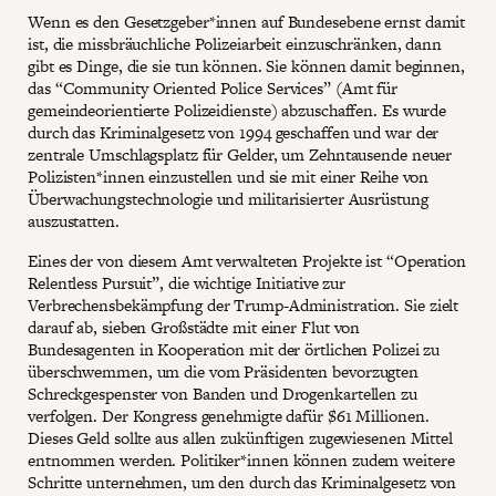
Wenn es den Gesetzgeber*innen auf Bundesebene ernst damit
ist, die missbräuchliche Polizeiarbeit einzuschränken, dann
gibt es Dinge, die sie tun können. Sie können damit beginnen,
das “Community Oriented Police Services” (Amt für
gemeindeorientierte Polizeidienste) abzuschaffen. Es wurde
durch das Kriminalgesetz von 1994 geschaffen und war der
zentrale Umschlagsplatz für Gelder, um Zehntausende neuer
Polizisten*innen einzustellen und sie mit einer Reihe von
Überwachungstechnologie und militarisierter Ausrüstung
auszustatten.
Eines der von diesem Amt verwalteten Projekte ist “Operation
Relentless Pursuit”, die wichtige Initiative zur
Verbrechensbekämpfung der Trump-Administration. Sie zielt
darauf ab, sieben Großstädte mit einer Flut von
Bundesagenten in Kooperation mit der örtlichen Polizei zu
überschwemmen, um die vom Präsidenten bevorzugten
Schreckgespenster von Banden und Drogenkartellen zu
verfolgen. Der Kongress genehmigte dafür $61 Millionen.
Dieses Geld sollte aus allen zukünftigen zugewiesenen Mittel
entnommen werden. Politiker*innen können zudem weitere
Schritte unternehmen, um den durch das Kriminalgesetz von