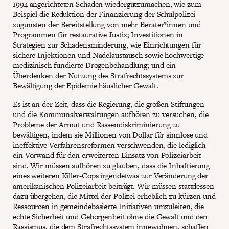
1994 angerichteten Schaden wiedergutzumachen, wie zum
Beispiel die Reduktion der Finanzierung der Schulpolizei
zugunsten der Bereitstellung von mehr Berater*innen und
Programmen für restaurative Justiz; Investitionen in
Strategien zur Schadensminderung, wie Einrichtungen für
sichere Injektionen und Nadelaustausch sowie hochwertige
medizinisch fundierte Drogenbehandlung; und ein
Überdenken der Nutzung des Strafrechtssystems zur
Bewältigung der Epidemie häuslicher Gewalt.
Es ist an der Zeit, dass die Regierung, die großen Stiftungen
und die Kommunalverwaltungen aufhören zu versuchen, die
Probleme der Armut und Rassendiskriminierung zu
bewältigen, indem sie Millionen von Dollar für sinnlose und
ineffektive Verfahrensreformen verschwenden, die lediglich
ein Vorwand für den erweiterten Einsatz von Polizeiarbeit
sind. Wir müssen aufhören zu glauben, dass die Inhaftierung
eines weiteren Killer-Cops irgendetwas zur Veränderung der
amerikanischen Polizeiarbeit beiträgt. Wir müssen stattdessen
dazu übergehen, die Mittel der Polizei erheblich zu kürzen und
Ressourcen in gemeindebasierte Initiativen umzuleiten, die
echte Sicherheit und Geborgenheit ohne die Gewalt und den
Rassismus, die dem Strafrechtssystem innewohnen, schaffen