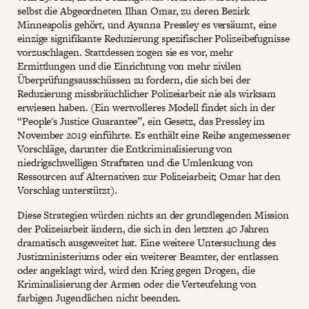
selbst die Abgeordneten Ilhan Omar, zu deren Bezirk
Minneapolis gehört, und Ayanna Pressley es versäumt, eine
einzige signifikante Reduzierung spezifischer Polizeibefugnisse
vorzuschlagen. Stattdessen zogen sie es vor, mehr
Ermittlungen und die Einrichtung von mehr zivilen
Überprüfungsausschüssen zu fordern, die sich bei der
Reduzierung missbräuchlicher Polizeiarbeit nie als wirksam
erwiesen haben. (Ein wertvolleres Modell findet sich in der
“People's Justice Guarantee”, ein Gesetz, das Pressley im
November 2019 einführte. Es enthält eine Reihe angemessener
Vorschläge, darunter die Entkriminalisierung von
niedrigschwelligen Straftaten und die Umlenkung von
Ressourcen auf Alternativen zur Polizeiarbeit; Omar hat den
Vorschlag unterstützt).
Diese Strategien würden nichts an der grundlegenden Mission
der Polizeiarbeit ändern, die sich in den letzten 40 Jahren
dramatisch ausgeweitet hat. Eine weitere Untersuchung des
Justizministeriums oder ein weiterer Beamter, der entlassen
oder angeklagt wird, wird den Krieg gegen Drogen, die
Kriminalisierung der Armen oder die Verteufelung von
farbigen Jugendlichen nicht beenden.