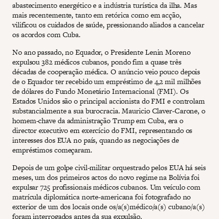
abastecimento energético e a indústria turística da ilha. Mas
mais recentemente, tanto em retórica como em acção,
vilificou os cuidados de saúde, pressionando aliados a cancelar
os acordos com Cuba.
No ano passado, no Equador, o Presidente Lenin Moreno
expulsou 382 médicos cubanos, pondo fim a quase três
décadas de cooperação médica. O anúncio veio pouco depois
de o Equador ter recebido um empréstimo de 4,2 mil milhões
de dólares do Fundo Monetário Internacional (FMI). Os
Estados Unidos são o principal accionista do FMI e controlam
substancialmente a sua burocracia. Mauricio Claver-Carone, o
homem-chave da administração Trump em Cuba, era o
director executivo em exercício do FMI, representando os
interesses dos EUA no país, quando as negociações de
empréstimos começaram.
Depois de um golpe civil-militar orquestrado pelos EUA há seis
meses, um dos primeiros actos do novo regime na Bolívia foi
expulsar 725 profissionais médicos cubanos. Um veículo com
matrícula diplomática norte-americana foi fotografado no
exterior de um dos locais onde os/a(s)médico/a(s) cubano/a(s)
foram interrogados antes da sua expulsão.