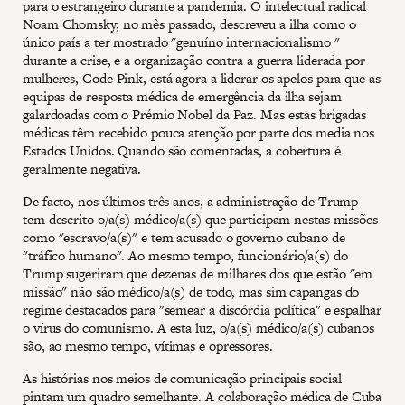
para o estrangeiro durante a pandemia. O intelectual radical
Noam Chomsky, no mês passado, descreveu a ilha como o
único país a ter mostrado "genuíno internacionalismo "
durante a crise, e a organização contra a guerra liderada por
mulheres, Code Pink, está agora a liderar os apelos para que as
equipas de resposta médica de emergência da ilha sejam
galardoadas com o Prémio Nobel da Paz. Mas estas brigadas
médicas têm recebido pouca atenção por parte dos media nos
Estados Unidos. Quando são comentadas, a cobertura é
geralmente negativa.
De facto, nos últimos três anos, a administração de Trump
tem descrito o/a(s) médico/a(s) que participam nestas missões
como "escravo/a(s)" e tem acusado o governo cubano de
"tráfico humano". Ao mesmo tempo, funcionário/a(s) do
Trump sugeriram que dezenas de milhares dos que estão "em
missão" não são médico/a(s) de todo, mas sim capangas do
regime destacados para "semear a discórdia política" e espalhar
o vírus do comunismo. A esta luz, o/a(s) médico/a(s) cubanos
são, ao mesmo tempo, vítimas e opressores.
As histórias nos meios de comunicação principais social
pintam um quadro semelhante. A colaboração médica de Cuba