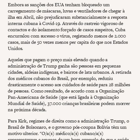
Embora as sanções dos EUA tenham bloqueado um
carregamento de máscaras, luvas e ventiladores de chegar à
ilha em Abril, não prejudicaram substancialmente a resposta
interna cubana à Covid-19. Através do rastreio vigoroso de
contactos e do isolamento forçado de casos suspeitos, Cuba
encurralou com sucesso o vírus, registando menos de 2.000
casos, mais de 50 vezes menos per capita do que nos Estados
Unidos.
Aqueles que pagam o preço mais elevado quando a
administração de Trump ganha são pessoas em pequenas
cidades, aldeias indígenas, e bairros de lata urbanos. A retirada
dos médicos cubanos do Brasil, por exemplo, reduziu
drasticamente o acesso aos cuidados de saúde para 28 milhões
de pessoas. Como resultado, de acordo com a Organização
Pan-Americana de Saúde (que está ligada à Organização
Mundial de Saúde), 37.000 crianças brasileiras podem morrer
na próxima década.
Para Kirk, regimes de direita como a administração Trump, o
Brasil de Bolsonaro, e o governo pós-coupna Bolívia têm um
motivo ulterior. "O/a(s) médico/a(s) cubano/a(s)
representavam a ameaça de um bom exemplo do que a saúde