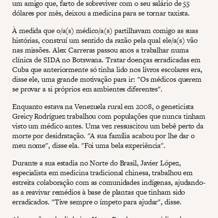
um amigo que, farto de sobreviver com o seu salário de 55
dólares por mês, deixou a medicina para se tornar taxista.
À medida que o/a(s) médico/a(s) partilhavam comigo as suas
histórias, construí um sentido da razão pela qual ele/a(s) vão
nas missões. Alex Carreras passou anos a trabalhar numa
clínica de SIDA no Botswana. Tratar doenças erradicadas em
Cuba que anteriormente só tinha lido nos livros escolares era,
disse ele, uma grande motivação para ir: "Os médicos querem
se provar a si próprios em ambientes diferentes".
Enquanto estava na Venezuela rural em 2008, o geneticista
Greicy Rodríguez trabalhou com populações que nunca tinham
visto um médico antes. Uma vez ressuscitou um bebê perto da
morte por desidratação. "A sua família acabou por lhe dar o
meu nome", disse ela. "Foi uma bela experiência".
Durante a sua estadia no Norte do Brasil, Javier López,
especialista em medicina tradicional chinesa, trabalhou em
estreita colaboração com as comunidades indígenas, ajudando-
as a reavivar remédios à base de plantas que tinham sido
erradicados. "Tive sempre o ímpeto para ajudar", disse.