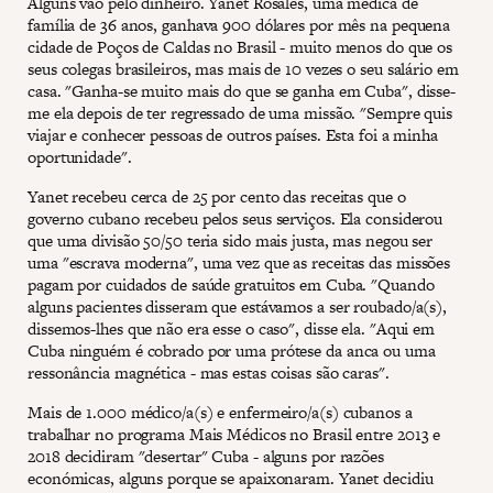
Alguns vão pelo dinheiro. Yanet Rosales, uma médica de
família de 36 anos, ganhava 900 dólares por mês na pequena
cidade de Poços de Caldas no Brasil - muito menos do que os
seus colegas brasileiros, mas mais de 10 vezes o seu salário em
casa. "Ganha-se muito mais do que se ganha em Cuba", disse-
me ela depois de ter regressado de uma missão. "Sempre quis
viajar e conhecer pessoas de outros países. Esta foi a minha
oportunidade".
Yanet recebeu cerca de 25 por cento das receitas que o
governo cubano recebeu pelos seus serviços. Ela considerou
que uma divisão 50/50 teria sido mais justa, mas negou ser
uma "escrava moderna", uma vez que as receitas das missões
pagam por cuidados de saúde gratuitos em Cuba. "Quando
alguns pacientes disseram que estávamos a ser roubado/a(s),
dissemos-lhes que não era esse o caso", disse ela. "Aqui em
Cuba ninguém é cobrado por uma prótese da anca ou uma
ressonância magnética - mas estas coisas são caras".
Mais de 1.000 médico/a(s) e enfermeiro/a(s) cubanos a
trabalhar no programa Mais Médicos no Brasil entre 2013 e
2018 decidiram "desertar" Cuba - alguns por razões
económicas, alguns porque se apaixonaram. Yanet decidiu