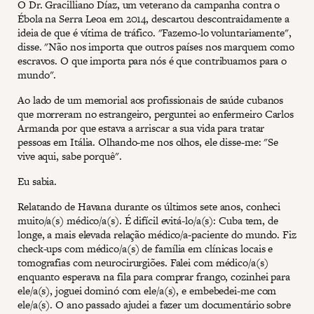
O Dr. Gracilliano Díaz, um veterano da campanha contra o
Ébola na Serra Leoa em 2014, descartou descontraidamente a
ideia de que é vítima de tráfico. "Fazemo-lo voluntariamente",
disse. "Não nos importa que outros países nos marquem como
escravos. O que importa para nós é que contribuamos para o
mundo".
Ao lado de um memorial aos profissionais de saúde cubanos
que morreram no estrangeiro, perguntei ao enfermeiro Carlos
Armanda por que estava a arriscar a sua vida para tratar
pessoas em Itália. Olhando-me nos olhos, ele disse-me: "Se
vive aqui, sabe porquê".
Eu sabia.
Relatando de Havana durante os últimos sete anos, conheci
muito/a(s) médico/a(s). É difícil evitá-lo/a(s): Cuba tem, de
longe, a mais elevada relação médico/a-paciente do mundo. Fiz
check-ups com médico/a(s) de família em clínicas locais e
tomografias com neurocirurgiões. Falei com médico/a(s)
enquanto esperava na fila para comprar frango, cozinhei para
ele/a(s), joguei dominó com ele/a(s), e embebedei-me com
ele/a(s). O ano passado ajudei a fazer um documentário sobre