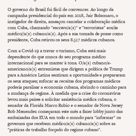
O governo do Brasil foi fácil de convencer. Ao longo da
campanha presidencial do país em 2018, Jair Bolsonaro, o
instigador de direita, ameaçou cancelar a colaboração médica
com Cuba, chamando "escravo/a(s)" e "terroristas" aos/às
médico//a(s) cubano/a(s). Após a sua tomada de posse como
presidente, Cuba retirou os seus 8.517 médicos cubanos.
Com a Covid-19 a travar o turismo, Cuba está mais
dependente do que nunca do seu programa médico
internacional para se manter à tona. O/a(s) cubano/a-
americano/a(s) extremistas que dirigem a política de Trump
para a América Latina sentiram a oportunidade e prepararam
os seus ataques; sufocar as receitas dos programas médicos
poderia paralisar a economia cubana, abrindo o caminho para
a mudança de regime. À medida que a crise do coronavírus
levou mais países a solicitar assistência médica cubana, o
senador da Florida Marco Rubio e o senador de Nova Jersey
Bob Menendez começaram este mês a fazer lobby junto das
embaixadas dos EUA em todo o mundo para "informar" os
governos que recebem médico/a(s) cubano/a(s) sobre as
"práticas de trabalho forçado do regime cubano".