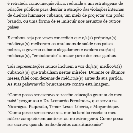
é retratada como maquiavélica, reduzida a um estratagema de
relações públicas para desviar a atenção das violações internas
de direitos humanos cubanos, um meio de projectar um poder
brando, ou uma forma de se imiscuir nos assuntos de outros
países.
E embora seja por vezes concedido que o/a(s) próprio/a(s)
médico/a(s) melhoram os resultados de saúde nos países
pobres, o governo cubano alegadamente explora este/a(s)
médico/a(s), "embolsando" a maior parte dos seus ganhos.
Tais representações nunca incluem a voz do/a(s) médico/a(s)
cubano/a(s) que trabalham nestas missões. Durante os últimos
meses, falei com dezenas de médico/a(s) antes da sua partida.
As suas palavras vão bruscamente contra esta imagem.
"Como posso ser escravo se recebo educação gratuita do meu
país?" perguntou o Dr. Leonardo Fernández, que serviu na
Nicarágua, Paquistão, Timor Leste, Libéria, e Moçambique.
"Como posso ser escravo se a minha família recebe o meu
salário completo enquanto estou no estrangeiro? Como posso
ser escravo quando tenho direitos constitucionais?"