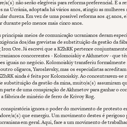
e/a(s) não serão elegíveis para reforma preferencial. E a r
s na Ucrânia, adoptada há vários anos, atingiu as mulheres
ular dureza. Em vez de uma possível reforma aos 45 anos, e
ar durante pelo menos mais cinco anos.
 principais meios de comunicação ucranianos deram especi
xigência dos/das grevistas de substituição da gestão da fáb
 Iron Ore. Já escrevi que a KZhRK pertence conjuntamente
ucranianos concorrentes - Kolomoiskiy e Akhmetov - que t
ões iguais no negócio. Kolomoiskiy transferiu formalmente 
outro oligarca, Yaroslavsky, mas os especialistas acreditam
KZhRK ainda é feita por Kolomoiskiy. Ao concentrarem-se 
de substituição da gestão da mina, muito/a(s) assumiram qu
m parte de uma conspiração de Akhmetov para ganhar o co
 a fábrica de minério de ferro de Krivoy Rog.
a conspiratória ignora o poder do movimento de protesto 
adore/a(s) que emergiu. Um movimento destes é perigoso 
 ucraniana em geral. Aqui, face a um movimento de trabalha