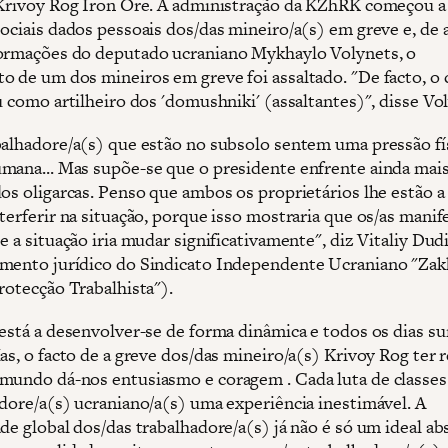
 Krivoy Rog Iron Ore. A administração da KZhRK começou a
sociais dados pessoais dos/das mineiro/a(s) em greve e, de
ormações do deputado ucraniano Mykhaylo Volynets, o
o de um dos mineiros em greve foi assaltado. "De facto, o 
u como artilheiro dos 'domushniki' (assaltantes)", disse Vo
balhadore/a(s) que estão no subsolo sentem uma pressão fí
mana... Mas supõe-se que o presidente enfrente ainda mai
dos oligarcas. Penso que ambos os proprietários lhe estão a
terferir na situação, porque isso mostraria que os/as manif
e a situação iria mudar significativamente", diz Vitaliy Dud
mento jurídico do Sindicato Independente Ucraniano "Zak
rotecção Trabalhista").
 está a desenvolver-se de forma dinâmica e todos os dias s
Mas, o facto de a greve dos/das mineiro/a(s) Krivoy Rog ter 
mundo dá-nos entusiasmo e coragem . Cada luta de classes 
adore/a(s) ucraniano/a(s) uma experiência inestimável. A
de global dos/das trabalhadore/a(s) já não é só um ideal ab