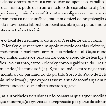
a classe dominante está a consolidar-se; apenas o trabalho
 das massas pode destruir o modelo de capitalismo oligárq
por isso que não é o conflito entre os oligarcas ucranianos 
 para nós na nossa análise, mas sim o nível de organização 
s do movimento laboral democrático, abraçado pelos sindic
tes em toda a Ucrânia.
 é o local de nascimento do actual Presidente da Ucrânia,
Zelensky, que recebeu um apoio recorde dos/das eleitore/
esidenciais e parlamentares na sua cidade natal. Os/as mine
Rog tinham motivos para contar com o apoio de Zelenskyi à
ções. No entanto, tanto Zelensky como o gabinete do Presi
am-se dos/das mineiro/a(s). E, nas reuniões entre os/as min
 membros do parlamento do partido Servo do Povo de Zele
/às mineiro/a(s) que expressassem a sua desconfiança em r
deres sindicais, que tinham iniciado a greve.
, as autoridades ucranianas não tomaram quaisquer medida
s/as mineiro/a(s) grevistas da repressão por parte da admin