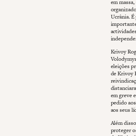
em massa, 
organizado
Ucrânia. É 
importante
actividade
independen
Krivoy Rog
Volodymyr 
eleições pr
de Krivoy 
reivindica
distanciar
em greve e
pedido aos
aos seus lí
Além disso
proteger o