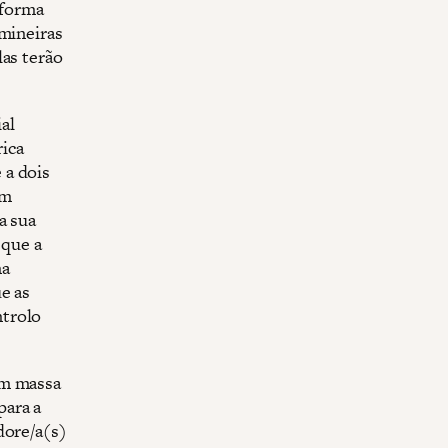
eforma
 mineiras
las terão
al
rica
 a dois
êm
a sua
 que a
na
e as
ntrolo
em massa
para a
dore/a(s)