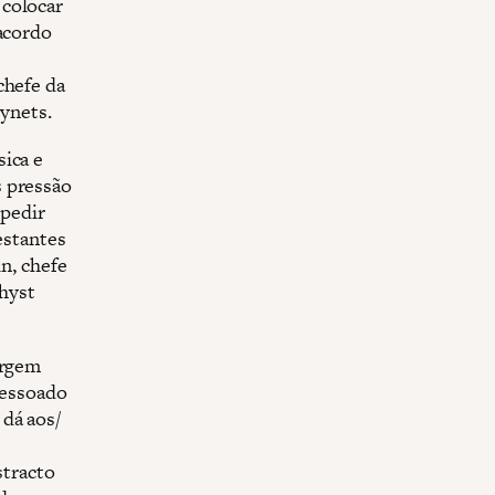
 colocar
 acordo
chefe da
lynets.
sica e
s pressão
 pedir
estantes
in, chefe
hyst
urgem
ressoado
dá aos/
stracto