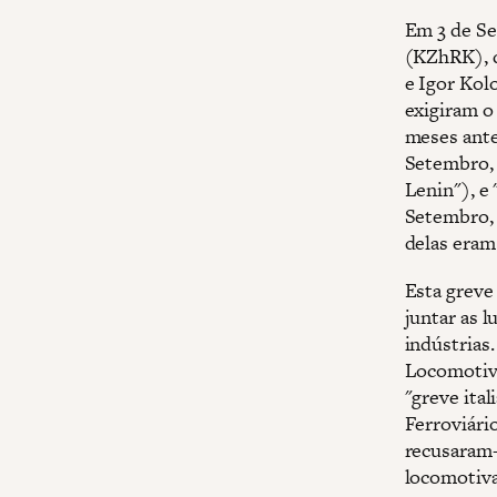
Em 3 de Se
(KZhRK), d
e Igor Kol
exigiram o
meses ante
Setembro, 
Lenin"), e
Setembro, 
delas eram
Esta greve
juntar as l
indústrias.
Locomotiva
"greve ita
Ferroviári
recusaram-
locomotiva