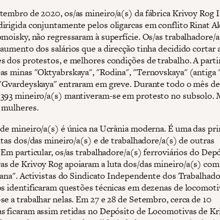
tembro de 2020, os/as mineiro/a(s) da fábrica Krivoy Rog 
irigida conjuntamente pelos oligarcas em conflito Rinat 
omoisky, não regressaram à superfície. Os/as trabalhadore/a
 aumento dos salários que a direcção tinha decidido cortar 
s dos protestos, e melhores condições de trabalho. A parti
as minas "Oktyabrskaya", "Rodina", "Ternovskaya" (antiga
 "Gvardeyskaya" entraram em greve. Durante todo o mês de
393 mineiro/a(s) mantiveram-se em protesto no subsolo. 
 mulheres.
 de mineiro/a(s) é única na Ucrânia moderna. É uma das pri
utas dos/das mineiro/a(s) e de trabalhadore/a(s) de outras
 Em particular, os/as trabalhadore/a(s) ferroviários do Dep
s de Krivoy Rog apoiaram a luta dos/das mineiro/a(s) com
liana". Activistas do Sindicato Independente dos Trabalhad
os identificaram questões técnicas em dezenas de locomoti
se a trabalhar nelas. Em 27 e 28 de Setembro, cerca de 10
s ficaram assim retidas no Depósito de Locomotivas de Kr