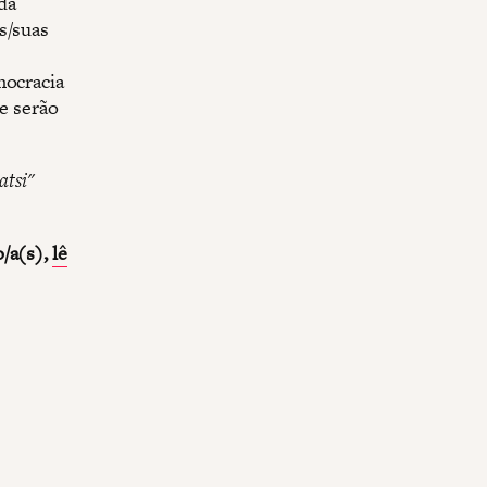
da
s/suas
mocracia
 e serão
atsi"
o/a(s),
lê