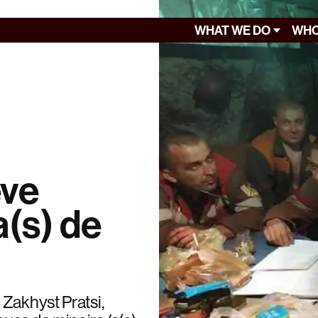
WHAT WE DO
WHO
eve
a(s) de
Zakhyst Pratsi,