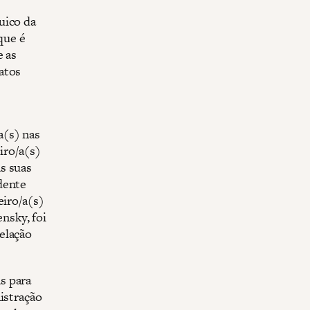
uico da
que é
e as
atos
a(s) nas
iro/a(s)
s suas
dente
eiro/a(s)
nsky, foi
elação
s para
istração