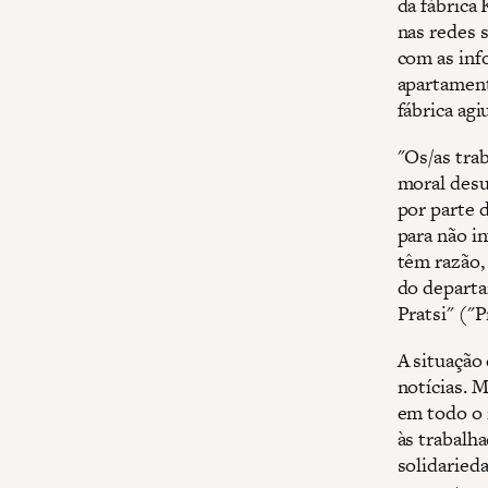
da fábrica
nas redes 
com as inf
apartament
fábrica agi
"Os/as tra
moral desu
por parte 
para não in
têm razão, 
do departa
Pratsi" ("P
A situação
notícias. 
em todo o 
às trabalh
solidarieda