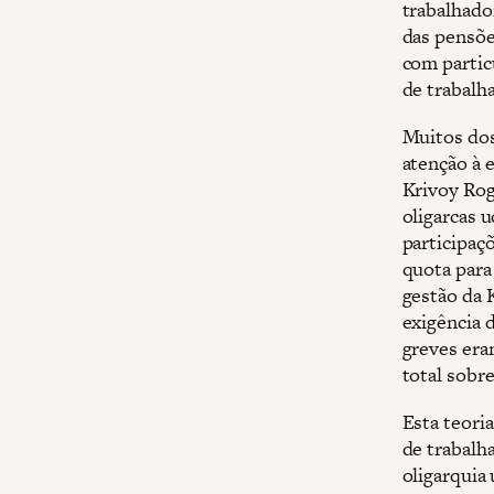
trabalhador
das pensõe
com partic
de trabalh
Muitos dos
atenção à e
Krivoy Rog
oligarcas 
participaç
quota para 
gestão da 
exigência 
greves era
total sobre
Esta teori
de trabalh
oligarquia