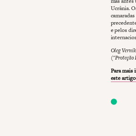
mas antes 
Ucrânia. O
camaradas
precedente
e pelos dir
internacion
Oleg Vernik
("Proteção 
Para mais 
este artig