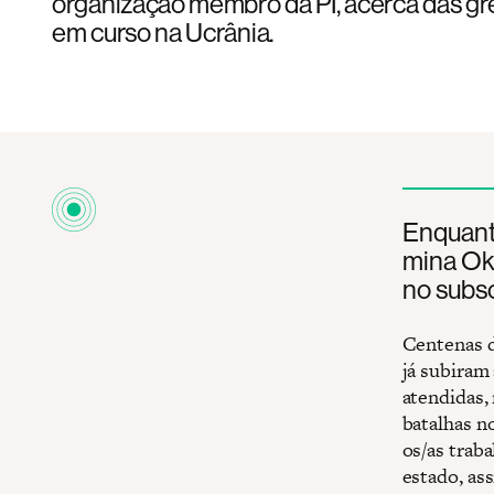
organização membro da PI, acerca das gr
em curso na Ucrânia.
Enquanto
mina Ok
no subso
Centenas d
já subiram
atendidas,
batalhas n
os/as traba
estado, ass