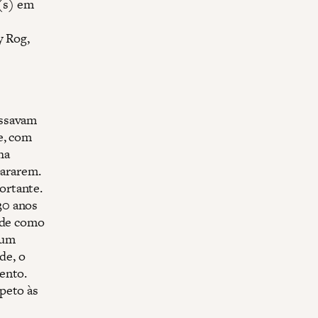
(s) em
y Rog,
assavam
e, com
ha
pararem.
ortante.
30 anos
aúde como
 um
de, o
ento.
peto às