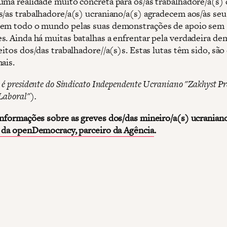
uma realidade muito concreta para os/as trabalhadore/a(s) 
s/as trabalhadore/a(s) ucraniano/a(s) agradecem aos/às seu
 em todo o mundo pelas suas demonstrações de apoio sem
s. Ainda há muitas batalhas a enfrentar pela verdadeira de
eitos dos/das trabalhadore//a(s)s. Estas lutas têm sido, são
ais.
 é presidente do Sindicato Independente Ucraniano "Zakhyst Pr
Laboral").
informações sobre as greves dos/das mineiro/a(s) ucranian
o da openDemocracy, parceiro da Agência
.