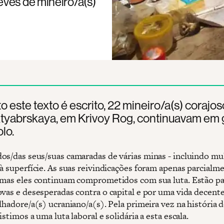
eves de mineiro/a(s)
 este texto é escrito, 22 mineiro/a(s) corajos
tyabrskaya, em Krivoy Rog, continuavam em 
lo.
os/das seus/suas camaradas de várias minas - incluindo mu
 à superfície. As suas reivindicações foram apenas parcialm
 mas eles continuam comprometidos com sua luta. Estão pa
ovas e desesperadas contra o capital e por uma vida decente
lhadore/a(s) ucraniano/a(s). Pela primeira vez na história 
istimos a uma luta laboral e solidária a esta escala.