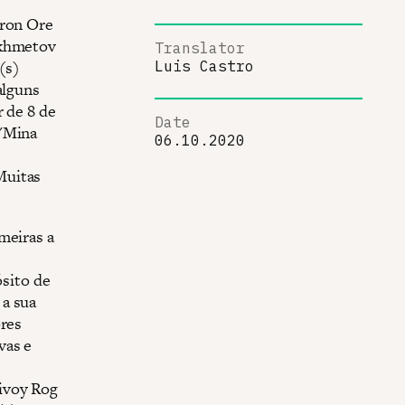
Iron Ore
Akhmetov
Translator
(s)
Luis Castro
alguns
r de 8 de
Date
 "Mina
06.10.2020
Muitas
meiras a
ósito de
 a sua
ores
vas e
ivoy Rog