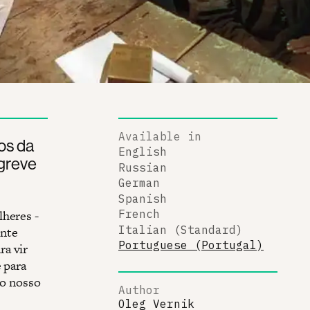
Available in
os da
English
greve
Russian
German
Spanish
lheres -
French
Italian (Standard)
ente
Portuguese (Portugal)
ra vir
 para
do nosso
Author
Oleg Vernik