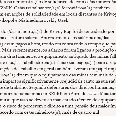
rosa demonstração de solidariedade com os/as mineiro/a
ZhRK. Os/as trabalhadore/a(s) ferroviário/a(s) também
am em acções de solidariedade em locais distantes de Krivo
Nikopol e Nizhnedniprovskiy Uzel.
 dos/das mineiro/a(s) de Krivoy Rog foi desencadeado por
na estrutura salarial. Anteriormente, os salários dos/das
s) eram pagos à hora, tendo em conta todo o tempo que p
. Mais recentemente, os salários foram ligados à produção 
aram drasticamente: o equipamento antiquado das minas fal
te e os/as trabalhadore/a(s) já não são pago/a(s) para o re
dições de trabalho em geral também tiveram um papel imp
iro/a(s) dizem que o equipamento das minas tem mais de 
m impactos significativamente prejudiciais tanto na sua s
e de trabalho. Segundo defensores dos direitos humanos,
r morreu numa mina em KZhRK em Abril de 2020. Mais tar
dmitiu que isso se deveu ao mau estado técnico do equipam
, o risco de perderem o direito a uma pensão deu maior ím
 acordo com os/as mineiro/a(s), mais de quatro mil