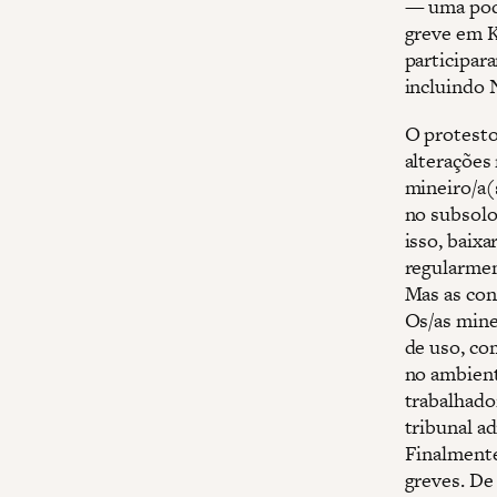
— uma pode
greve em K
participar
incluindo 
O protesto
alterações 
mineiro/a(
no subsolo
isso, baix
regularmen
Mas as con
Os/as mine
de uso, co
no ambient
trabalhado
tribunal a
Finalmente
greves. De