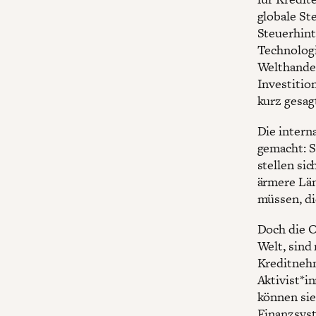
globale S
Steuerhint
Technologi
Welthandel
Investitio
kurz gesag
Die intern
gemacht: S
stellen si
ärmere Län
müssen, di
Doch die O
Welt, sind
Kreditnehm
Aktivist*i
können sie
Finanzsyst