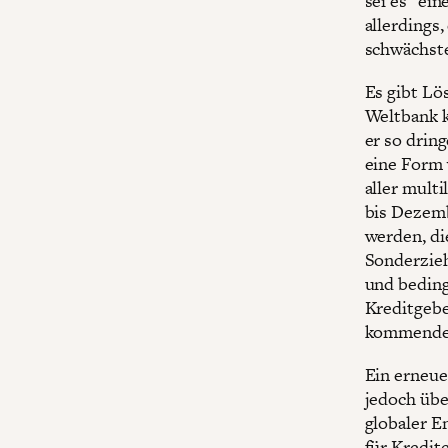
sei es "ei
allerdings,
schwächste
Es gibt Lö
Weltbank k
er so drin
eine Form 
aller mult
bis Dezem
werden, di
Sonderzieh
und beding
Kreditgebe
kommenden
Ein erneue
jedoch übe
globaler E
für Kredit