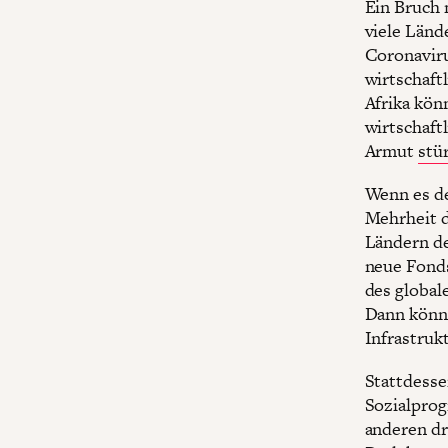
Ein Bruch 
viele Länd
Coronaviru
wirtschaftl
Afrika kön
wirtschaft
Armut
stü
Wenn es de
Mehrheit d
Ländern de
neue Fonds
des global
Dann könnt
Infrastruk
Stattdesse
Sozialpro
anderen dr