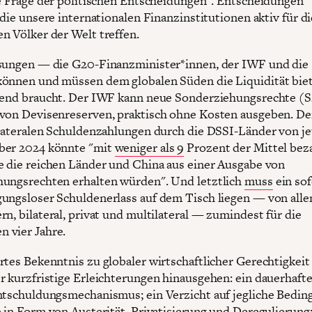
ne Frage der politischen Entscheidungen". Entscheidungen
 die unsere internationalen Finanzinstitutionen aktiv für di
n Völker der Welt treffen.
sungen — die G20-Finanzminister*innen, der IWF und die
önnen und müssen dem globalen Süden die Liquidität biet
gend braucht. Der IWF kann neue Sonderziehungsrechte (S
von Devisenreserven, praktisch ohne Kosten ausgeben. Der
ilateralen Schuldenzahlungen durch die DSSI-Länder von je
ber 2024 könnte "mit
weniger als 9
Prozent der Mittel bez
e die reichen Länder und China aus einer Ausgabe von
ungsrechten erhalten würden". Und letztlich
muss
ein sof
ungsloser Schuldenerlass auf dem Tisch liegen — von alle
rn, bilateral, privat und multilateral — zumindest für die
 vier Jahre.
rtes Bekenntnis zu globaler wirtschaftlicher Gerechtigkei
r kurzfristige Erleichterungen hinausgehen: ein dauerhafte
ntschuldungsmechanismus; ein Verzicht auf jegliche Bedi
e in Form von Austerität, Privatisierung und Deregulierung;