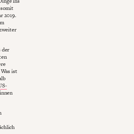
Dinge ins
 somit
r 2019.
im
 zweiter
 der
ten
ere
 Was ist
alb
US-
innen
n
ächlich