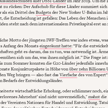
Auslandsschulden aller DSSI-Länder
im Jahr 2019. Um die 
ht zu rücken: Der Aufschub für diese Länder summiert sich
 als ein Drittel des
Budgets
der New Yorker U-Bahn im Jah
t, die Entscheidung ist gefallen: Das Leben der Menschen 
üden steht nach dem internationalem Privatkapital erst an
liche Motto der jüngsten IWF-Treffen war indes etwas, was
ts Anfang des Monats
eingeräumt hatte
: “Für die entwickel
chaften geht es darum, das zu tun, was notwendig ist. Ärm
emühen sich um das, was ihnen möglich ist.” Die Frage ist:
is zum Sommer konnten die G20-Länder jedenfalls innerh
onate Konjunkturpakete in Höhe von
über zehn Billionen 
den Weg bringen — also fast das
Vierfache
des von Expert*
n Bedarfs der Entwicklungsländer.
heiterte wirtschaftliche Erholung, oder schlimmer noch, ei
verlorenes Jahrzehnt’ sind nicht unvermeidlich,"
mahnt
die
der Vereinten Nationen für Handel und Entwicklung. Tats