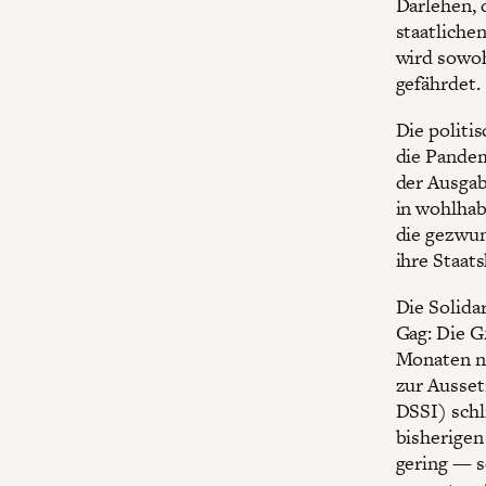
Darlehen, 
staatliche
wird sowoh
gefährdet.
Die politi
die Pandem
der Ausgab
in wohlha
die gezwu
ihre Staat
Die Solida
Gag: Die G
Monaten ni
zur Ausset
DSSI) schl
bisherigen
gering — 