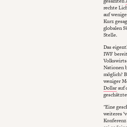
gesamten
rechte Lic
auf weniger
Kurz gesag
globalen S
Stelle.
Das eigent
IWF berei
Volkswirts
Nationen b
möglich? B
weniger M
Dollar
auf 
geschätzte
"Eine gesc
weiteres ‘
Konferenz 