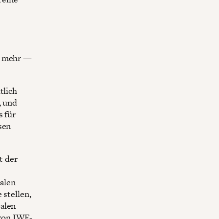
nd mehr —
tlich
, und
s für
sen
t der
alen
 stellen,
balen
 von IWF-