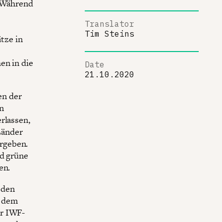
. Während
Translator
Tim Steins
ätze in
en in die
Date
21.10.2020
en der
n
rlassen,
Länder
rgeben.
nd grüne
en.
 den
h dem
er IWF-