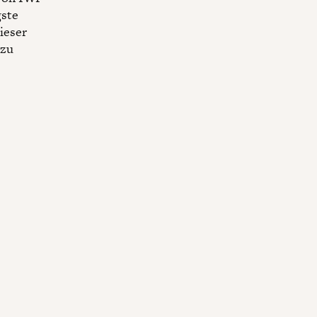
gste
ieser
 zu