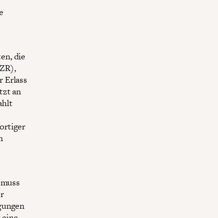
e
en, die
ZR),
 Erlass
tzt an
ahlt
ortiger
n
t muss
r
ngungen
 eine