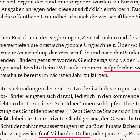
die seit Beginn der Pandemie vergeben wurden, zu Kürzun
n Ausgaben anregen oder diese ausdrücklich einfordern. Da
l die öffentliche Gesundheit als auch die wirtschaftliche S
schen Reaktionen der Regierungen, Zentralbanken und des 
ie vertiefen die drastische globale Ungleichheit. Über 90
en zur Ankurbelung der Wirtschaft in und nach der Pande
benden Ländern
getätigt worden
. Gleichzeitig sind 72 der 
ngen sind, Kredite beim IWF aufzunehmen,
aufgefordert 
shaushalte bereits im nächsten Jahr zu kürzen.
ritätsbekundungen der reichen Länder ist indes ein grausa
20-Länder einigten sich darauf, lediglich in den kommende
cht an die Türen ihrer Schuldner*innen zu klopfen. Ihre In
zung des Schuldendienstes (“Debt Service Suspension Init
ießt dabei nicht nur private Gläubiger aus; der Gesamtbetr
 Schuldenzahlungsaussetzungen ist darüber hinaus lächerl
schätzungsweise
fünf Milliarden Dollar
, oder ganze 0,7 Pro