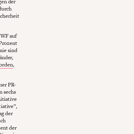
gen der
durch
icherheit
IWF auf
 Prozent
mie sind
Länder,
worden
,
mer PR-
n sechs
itiative
iative”,
ag der
ich
zent der