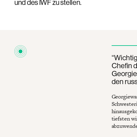
und des IWF zu stellen.
“Wichtig
Chefin d
Georgiew
den russ
Georgiewas
Schwesteri
hinausgek
tiefsten w
abzuwende