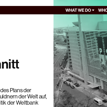
WHAT WE DO
WHO
nitt
 des Plans der
uldnern der Welt auf,
tik der Weltbank