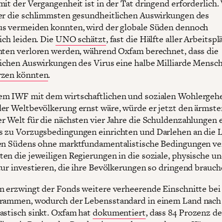
mit der Vergangenheit ist in der Tat dringend erforderlich
er die schlimmsten gesundheitlichen Auswirkungen des
s vermeiden konnten, wird der globale Süden dennoch
ich leiden. Die
UNO schätzt
, fast die Hälfte aller Arbeitspl
nten verloren werden, während Oxfam berechnet, dass die
lichen Auswirkungen des Virus eine halbe Milliarde Mensch
rzen könnten
.
m IWF mit dem wirtschaftlichen und sozialen Wohlergeh
er Weltbevölkerung ernst wäre, würde er jetzt den ärmste
r Welt für die nächsten vier Jahre die Schuldenzahlungen e
 zu Vorzugsbedingungen einrichten und Darlehen an die 
en Südens ohne marktfundamentalistische Bedingungen ve
en die jeweiligen Regierungen in die soziale, physische u
tur investieren, die ihre Bevölkerungen so dringend brauch
n erzwingt der Fonds weitere verheerende Einschnitte bei
grammen, wodurch der Lebensstandard in einem Land nac
astisch sinkt. Oxfam hat
dokumentiert
, dass 84 Prozenz d