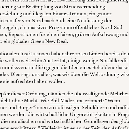
teuerung zur Bekämpfung von Steuervermeidung,
erziehung und illegalen Finanzströmen; ein grüner
etransfer von Nord nach Süd; eine Neufassung der
sregeln; ein massives Programm öffentlicher Nord-Süd-
nen; Reparationen für einen fairen, grünen Aufschwung u
t: ein
globaler Green New Deal
.
ationalen Institutionen haben ihre roten Linien bereits deu
ie wollen weiterhin Austerität, einige wenige Notfallkredit
ch unmissverständlich gegen die Idee eines Schuldenerlasse
der. Dies sagt uns alles, was wir über die Weltordnung wis
e sie aufrechterhalten wollen.
pfer dieser Ordnung, nämlich die überwältigende Mehrhei
 nicht ohne Macht. Wie
Phil Mader uns erinnert
: “Wenn
er und Bürger*innen zu aufsässigen Schuldnern und radik
nnen werden, die wirtschaftliche Ungerechtigkeiten in Frage
 die moralischen und wirtschaftlichen Grundlagen des glo
ems erschüttern.” Vielleicht ist es an der Zeit, den Aufruf