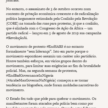
judiciais.
No entanto, o assassinato de 3 de outubro ocorreu num
contexto de privação econômica crescente e de radicalização
política largamente estimulada pela Coalizão pela Revolução
(CORE) na tomada das ruas para protestar, já que a coalizão,
que é alinhada com o Congresso de Ação da África -- um
partido radical -- lançou em 5 de agosto de 2019 sua campanha
#RevoluçãoJá.
O movimento de protesto #EndSARS é no entanto
formalmente “sem liderança”. Isto em parte porque o
movimento espontâneo assumiu um caráter não partidário.
Houve também esforços, em vários grupos dentro do
movimento, para limitar suas exigências ao fim da brutalidade
policial. Mas, na segunda semana de protestos,
#EndBadGovernanceInNigeria
(#AcabeMauGovernoNaNigéria) começou a se tornar
tendência na blogosfera, onde foram moldadas narrativas do
movimento.
O Estado fez tudo que pôde para quebrar o movimento. Os
manifestantes foram atacados pela polícia bem como por