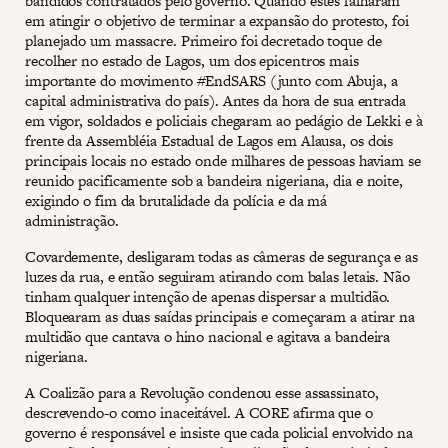
bandidos contratados pelo governo. Quando estes falharam
em atingir o objetivo de terminar a expansão do protesto, foi
planejado um massacre. Primeiro foi decretado toque de
recolher no estado de Lagos, um dos epicentros mais
importante do movimento #EndSARS (junto com Abuja, a
capital administrativa do país). Antes da hora de sua entrada
em vigor, soldados e policiais chegaram ao pedágio de Lekki e à
frente da Assembléia Estadual de Lagos em Alausa, os dois
principais locais no estado onde milhares de pessoas haviam se
reunido pacificamente sob a bandeira nigeriana, dia e noite,
exigindo o fim da brutalidade da polícia e da má
administração.
Covardemente, desligaram todas as câmeras de segurança e as
luzes da rua, e então seguiram atirando com balas letais. Não
tinham qualquer intenção de apenas dispersar a multidão.
Bloquearam as duas saídas principais e começaram a atirar na
multidão que cantava o hino nacional e agitava a bandeira
nigeriana.
A Coalizão para a Revolução condenou esse assassinato,
descrevendo-o como inaceitável. A CORE afirma que o
governo é responsável e insiste que cada policial envolvido na