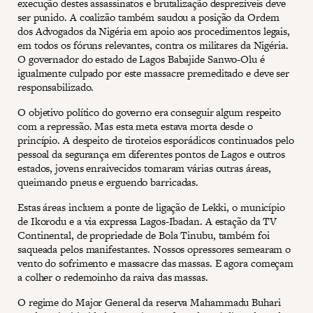
execução destes assassinatos e brutalização desprezíveis deve
ser punido. A coalizão também saudou a posição da Ordem
dos Advogados da Nigéria em apoio aos procedimentos legais,
em todos os fóruns relevantes, contra os militares da Nigéria.
O governador do estado de Lagos Babajide Sanwo-Olu é
igualmente culpado por este massacre premeditado e deve ser
responsabilizado.
O objetivo político do governo era conseguir algum respeito
com a repressão. Mas esta meta estava morta desde o
princípio. A despeito de tiroteios esporádicos continuados pelo
pessoal da segurança em diferentes pontos de Lagos e outros
estados, jovens enraivecidos tomaram várias outras áreas,
queimando pneus e erguendo barricadas.
Estas áreas incluem a ponte de ligação de Lekki, o município
de Ikorodu e a via expressa Lagos-Ibadan. A estação da TV
Continental, de propriedade de Bola Tinubu, também foi
saqueada pelos manifestantes. Nossos opressores semearam o
vento do sofrimento e massacre das massas. E agora começam
a colher o redemoinho da raiva das massas.
O regime do Major General da reserva Mahammadu Buhari