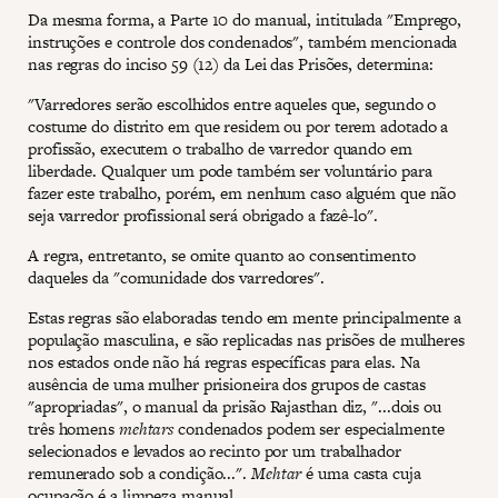
Da mesma forma, a Parte 10 do manual, intitulada "Emprego,
instruções e controle dos condenados", também mencionada
nas regras do inciso 59 (12) da Lei das Prisões, determina:
"Varredores serão escolhidos entre aqueles que, segundo o
costume do distrito em que residem ou por terem adotado a
profissão, executem o trabalho de varredor quando em
liberdade. Qualquer um pode também ser voluntário para
fazer este trabalho, porém, em nenhum caso alguém que não
seja varredor profissional será obrigado a fazê-lo".
A regra, entretanto, se omite quanto ao consentimento
daqueles da "comunidade dos varredores".
Estas regras são elaboradas tendo em mente principalmente a
população masculina, e são replicadas nas prisões de mulheres
nos estados onde não há regras específicas para elas. Na
ausência de uma mulher prisioneira dos grupos de castas
"apropriadas", o manual da prisão Rajasthan diz, "...dois ou
três homens
mehtars
condenados podem ser especialmente
selecionados e levados ao recinto por um trabalhador
remunerado sob a condição...".
Mehtar
é uma casta cuja
ocupação é a limpeza manual.