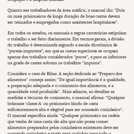
Quanto aes trabalhadores da área médica, o manual diz: "Dois
ou mais prisioneiros de longa duração de boas castas devem
ser treinados e empregados como assistentes hospitalares".
Em todos os estados, os manuais e regras carcerárias estipulam
o trabalho a ser feito diariamente. Em termos gerais, a divisão
do trabalho é determinada segundo a escala dicotômica de
"pureza-impureza", em que as castas superiores se ocupam
apenas dos trabalhos considerados "puros", e para as inferiores
na grade de castas sobram os trabalhos "impuros".
Considere o caso de Bihar. A seção dedicada ao "Preparo dos
alimentos" começa assim: "De igual importância é a qualidade,
a preparação adequada e o cozimento dos alimentos, e a
quantidade total produzida". Mais adiante, ao detalhar as
medidas e técnicas de cozimento, o manual afirma: "Qualquer
brâmane 'classe A' ou prisioneiro hindu de casta
suficientemente alta é elegível para ser nomeado cozinheiro".
O manual especifica ainda: "Qualquer prisioneiro na cadeia
que venha de uma casta tão alta que não possa comer
alimentos preparados pelos cozinheiros existentes deve ser
nomeado cozinheiro e posto para cozinhar para todo o