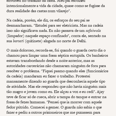
envolveu no trabalho da casta. Meu pai escolheu
intencionalmente a vida da cidade, quase como se fugisse da
dura realidade das castas num vilarejo".
Na cadeia, porém, ele diz, os esforços do seu pai se
desmancharam. "Estudei para ser eletricista. Mas na cadeia
isso não significava nada. Eu não passava de um
safaiwala
(limpador) naquele espaço confinado", conta ele, sentado na
sua
barsati
(quitinete) alugada no norte de Delhi.
O mais doloroso, recorda-se, foi quando o guarda certo dia o
chamou para limpar uma fossa séptica entupida. Os banheiros
estavam transbordando desde a noite anterior, mas as
autoridades carcerárias não chamaram ninguém de fora para
resolver o problema. "Fiquei pasmo quando eles (funcionários
da cadeia) mandaram eu fazer o trabalho. Protestei
mansamente dizendo ao guarda que desconhecia aquele tipo
de atividade. Mas ele respondeu que não havia ninguém mais
tão magro e jovem como eu. Ele alçou a voz e eu cedi". Ajay
teve de ficar só de cueca, abrir a tampa do tanque e entrar na
fossa de fezes humanas. "Pensei que ia morrer com aquele
fedor pútrido. Comecei a gemer. O guarda não sabia o que
fazer e pediu a outros prisioneiros que me puxassem para