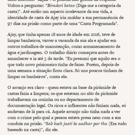
Voltou a perguntar: "
Biradari batao
(Diga-me a categoria da
casta)". Até então um aspecto irrelevante da sua vida, a
identidade de casta de Ajay iria moldar a sua permanência de
97 dias na prisão como parte de uma "Casta Programada".
Ajay, que tinha apenas 18 anos de idade em 2016, teve de
limpar banheiros, varrer a varanda da sua ala e ajudar em
outros trabalhos de manutenção, como armazenamento de
água e jardinagem. O trabalho diário começava antes do
amanhecer e ia até 5 da tarde. "Eu presumi que aquilo era o
que todo novo prisioneiro tinha de fazer. Porém, depois de
uma semana a situação ficou clara. Só uns poucos tinham de
limpar os banheiros", conta ele.
O arranjo era claro - quem estava na base da pirâmide de
castas fazia a limpeza; os que estavam no alto da pirâmide
trabalhavam na cozinha ou no departamento de
documentação legal. Os ricos e influentes não faziam nada, só
andavam de lá para cá. Aquele arranjo não tinha nada a ver
com o crime pelo qual a pessoa estava presa nem com a sua
conduta na prisão. "
Sab kuch jaati ke aadhar par tha
(Era tudo
baseado na casta)", diz ele.