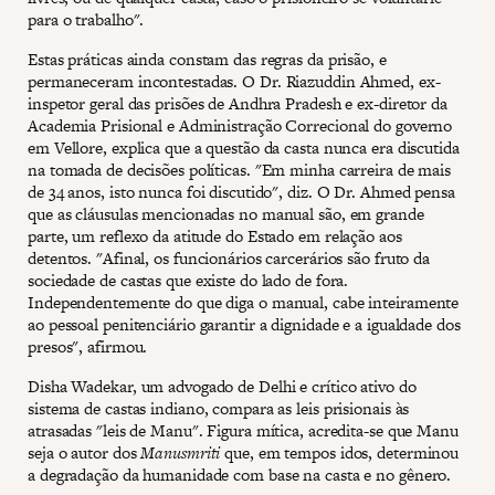
para o trabalho".
Estas práticas ainda constam das regras da prisão, e
permaneceram incontestadas. O Dr. Riazuddin Ahmed, ex-
inspetor geral das prisões de Andhra Pradesh e ex-diretor da
Academia Prisional e Administração Correcional do governo
em Vellore, explica que a questão da casta nunca era discutida
na tomada de decisões políticas. "Em minha carreira de mais
de 34 anos, isto nunca foi discutido", diz. O Dr. Ahmed pensa
que as cláusulas mencionadas no manual são, em grande
parte, um reflexo da atitude do Estado em relação aos
detentos. "Afinal, os funcionários carcerários são fruto da
sociedade de castas que existe do lado de fora.
Independentemente do que diga o manual, cabe inteiramente
ao pessoal penitenciário garantir a dignidade e a igualdade dos
presos", afirmou.
Disha Wadekar, um advogado de Delhi e crítico ativo do
sistema de castas indiano, compara as leis prisionais às
atrasadas "leis de Manu". Figura mítica, acredita-se que Manu
seja o autor dos
Manusmriti
que, em tempos idos, determinou
a degradação da humanidade com base na casta e no gênero.