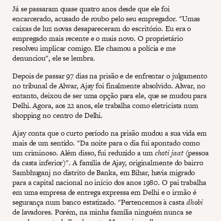
Já se passaram quase quatro anos desde que ele foi
encarcerado, acusado de roubo pelo seu empregador. "Umas
caixas de luz novas desapareceram do escritório. Eu era o
empregado mais recente e o mais novo. O proprietário
resolveu implicar comigo. Ele chamou a polícia e me
denunciou", ele se lembra.
Depois de passar 97 dias na prisão e de enfrentar o julgamento
no tribunal de Alwar, Ajay foi finalmente absolvido. Alwar, no
entanto, deixou de ser uma opção para ele, que se mudou para
Delhi. Agora, aos 22 anos, ele trabalha como eletricista num
shopping no centro de Delhi.
Ajay conta que o curto período na prisão mudou a sua vida em
mais de um sentido. "Da noite para o dia fui apontado como
um criminoso. Além disso, fui reduzido a um
choti jaat
(pessoa
da casta inferior)". A família de Ajay, originalmente do bairro
Sambhuganj no distrito de Banka, em Bihar, havia migrado
para a capital nacional no início dos anos 1980. O pai trabalha
em uma empresa de entrega expressa em Delhi e o irmão é
segurança num banco estatizado. "Pertencemos à casta
dhobi
de lavadores. Porém, na minha família ninguém nunca se