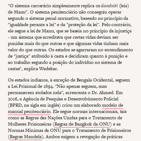
"O sistema carcerário simplesmente replica os
dandniti
(leis)
de Manu". O sistema penitenciário não conseguiu operar
segundo o sistema penal normativo, baseado no princípio da
"igualdade perante a lei" e da "proteção da lei". Pelo contrário,
ele segue a lei de Manu, que se baseia no princípio da injustiça
- um sistema que acreditava que certas vidas deviam ser
punidas mais do que outras e que algumas vidas tinham mais
valor do que outras. Os estados se agarraram no entendimento
de "justiça" atribuído à casta e decidiram quanto à punição e
ao trabalho segundo a posição do indivíduo no sistema de
castas", explica Wadekar.
Os estados indianos, à exceção de Bengala Ocidental, seguem
a Lei Prisional de 1894. "Não apenas seguem, mas
permanecem atolados nela", acrescenta o Dr. Ahmed. Em
2016, a Agência de Pesquisa e Desenvolvimento Policial
(BPRD, na sigla em inglês) criou um elaborado
modelo de
manual penitenciário
. Ele segue normas internacionais, tais
como as Regras das Nações Unidas para o Tratamento de
Mulheres Prisioneiras (
Regras de Bangkok da ONU
) e as
Normas Mínimas da ONU para o Tratamento de Prisioneiros
(
Regras Mandela
). Ambos exigem a revogação de práticas