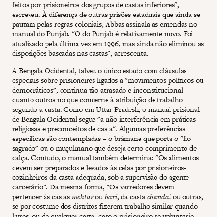
feitos por prisioneiros dos grupos de castas inferiores",
escreveu. À diferença de outras prisões estaduais que ainda se
pautam pelas regras coloniais, Abbas assinala as emendas no
manual do Punjab. "O do Punjab é relativamente novo. Foi
atualizado pela última vez em 1996, mas ainda não eliminou as
disposições baseadas nas castas", acrescenta.
A Bengala Ocidental, talvez o único estado com cláusulas
especiais sobre prisioneires ligados a "movimentos políticos ou
democráticos", continua tão atrasado e inconstitucional
quanto outros no que concerne à atribuição de trabalho
segundo a casta. Como em Uttar Pradesh, o manual prisional
de Bengala Ocidental segue "a não interferência em práticas
religiosas e preconceitos de casta". Algumas preferências
específicas são contempladas – o brâmane que porta o "fio
sagrado" ou o muçulmano que deseja certo comprimento de
calça. Contudo, o manual também determina: "Os alimentos
devem ser preparados e levados às celas por prisioneiros-
cozinheiros da casta adequada, sob a supervisão do agente
carcerário". Da mesma forma, "Os varredores devem
pertencer às castas
mehtar
ou
hari
, da casta
chandal
ou outras,
se por costume dos distritos fizerem trabalho similar quando
livres, ou de qualquer casta, caso o prisioneiro se voluntarie