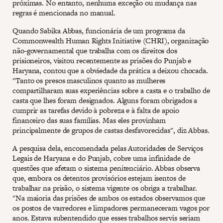
próximas. No entanto, nenhuma exceção ou mudança nas
regras é mencionada no manual.
Quando Sabika Abbas, funcionária de um programa da
Commonwealth Human Rights Initiative (CHRI), organização
não-governamental que trabalha com os direitos dos
prisioneiros, visitou recentemente as prisões do Punjab e
Haryana, contou que a obviedade da prática a deixou chocada.
"Tanto os presos masculinos quanto as mulheres
compartilharam suas experiências sobre a casta e o trabalho de
casta que lhes foram designados. Alguns foram obrigados a
cumprir as tarefas devido à pobreza e à falta de apoio
financeiro das suas famílias. Mas eles provinham
principalmente de grupos de castas desfavorecidas", diz Abbas.
A pesquisa dela, encomendada pelas Autoridades de Serviços
Legais de Haryana e do Punjab, cobre uma infinidade de
questões que afetam o sistema penitenciário. Abbas observa
que, embora os detentos provisórios estejam isentos de
trabalhar na prisão, o sistema vigente os obriga a trabalhar.
"Na maioria das prisões de ambos os estados observamos que
os postos de varredores e limpadores permaneceram vagos por
anos. Estava subentendido que esses trabalhos servis seriam