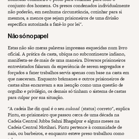
conjunto dos homens. Os presos condenados individualmente
não poderão, em nenhuma circunstância, cozinhar para si
mesmos, a menos que sejam prisioneiros de uma divisão
específica autorizada a fazê-lo por lei".
Não só no papel
Estas não são meras palavras impressas esquecidas num livro
oficial. A prática da casta, ubíqua no subcontinente indiano,
manifesta-se de mais de uma maneira. Diversos prisioneiros
entrevistados falaram da experiência de serem segregados e
forçados a fazer trabalhos servis apenas com base na casta em
que nasceram. Enquanto brâmanes e outros prisioneiros de
castas altas encaravam a sua isenção como uma questão de
orgulho e privilégio, os demais só tinham o sistema de castas
para culpar por sua situação.
"A cadeia lhe diz qual é o seu
aukaad
(status) correto", explica
Pintu, ex-prisioneiro que passou cerca de uma década na
Cadeia Central Jubba Sahni Bhagalpur e alguns meses na
Cadeia Central Motihari. Pintu pertence à comunidade de
nais, ou barbeiros, e enquanto esteve preso trabalhou como