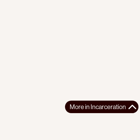
More in
Incarceration
More in
Incarceration