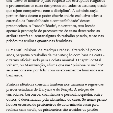
diz: "Deve-se manter o justo respeito aos escrúpulos religiosos
e preconceitos de casta dos presos em todos os assuntos, desde
que sejam compatíveis com a disciplina". A administração
penitenciária detém o poder discricionário exclusivo sobre a
extensão da "razoabilidade e compatibilidade" desses
preconceitos. A "razoabilidade", no entanto, tem levado
apenas à promoção de preconceitos de casta descarados ao
atribuir tarefas e isentar alguns do trabalho pesado, tanto nas
prisões masculinas quanto nas femininas.
O Manual Prisional de Madhya Pradesh, alterado há poucos
anos, perpetua o trabalho de manutenção com base na casta -
o termo oficial usado para a coleta manual. O capítulo "Mal
Vahan", ou Manutenção, afirma que um "prisioneiro
mehtar
"
será responsável por lidar com os excrementos humanos nos
banheiros.
Práticas idênticas constam também nos manuais e regras das
prisões estaduais de Haryana e do Punjab. A seleção de
varredores, barbeiros, cozinheiros e pessoal hospitalar, entre
outros, é determinada pela identidade de casta. Se numa prisão
houver escassez de prisioneiros de determinada casta para
realizar uma tarefa, os prisioneiros são trazidos de prisões