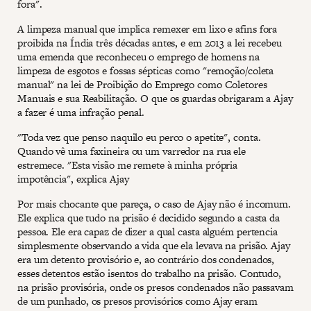
fora".
A limpeza manual que implica remexer em lixo e afins fora
proibida na Índia três décadas antes, e em 2013 a lei recebeu
uma emenda que reconheceu o emprego de homens na
limpeza de esgotos e fossas sépticas como "remoção/coleta
manual" na lei de Proibição do Emprego como Coletores
Manuais e sua Reabilitação. O que os guardas obrigaram a Ajay
a fazer é uma infração penal.
"Toda vez que penso naquilo eu perco o apetite", conta.
Quando vê uma faxineira ou um varredor na rua ele
estremece. "Esta visão me remete à minha própria
impotência", explica Ajay
Por mais chocante que pareça, o caso de Ajay não é incomum.
Ele explica que tudo na prisão é decidido segundo a casta da
pessoa. Ele era capaz de dizer a qual casta alguém pertencia
simplesmente observando a vida que ela levava na prisão. Ajay
era um detento provisório e, ao contrário dos condenados,
esses detentos estão isentos do trabalho na prisão. Contudo,
na prisão provisória, onde os presos condenados não passavam
de um punhado, os presos provisórios como Ajay eram