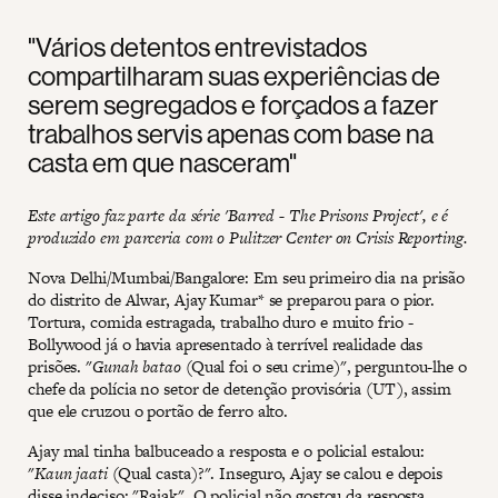
"Vários detentos entrevistados
compartilharam suas experiências de
serem segregados e forçados a fazer
trabalhos servis apenas com base na
casta em que nasceram"
Este artigo faz parte da série 'Barred - The Prisons Project', e é
produzido em parceria com o Pulitzer Center on Crisis Reporting.
Nova Delhi/Mumbai/Bangalore: Em seu primeiro dia na prisão
do distrito de Alwar, Ajay Kumar* se preparou para o pior.
Tortura, comida estragada, trabalho duro e muito frio -
Bollywood já o havia apresentado à terrível realidade das
prisões. "
Gunah batao
(Qual foi o seu crime)", perguntou-lhe o
chefe da polícia no setor de detenção provisória (UT), assim
que ele cruzou o portão de ferro alto.
Ajay mal tinha balbuceado a resposta e o policial estalou:
"
Kaun jaati
(Qual casta)?". Inseguro, Ajay se calou e depois
disse indeciso: "Rajak". O policial não gostou da resposta.