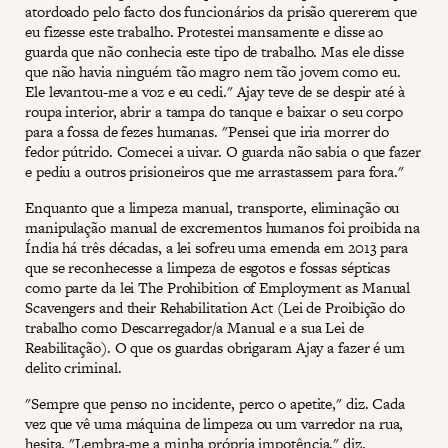
atordoado pelo facto dos funcionários da prisão quererem que
eu fizesse este trabalho. Protestei mansamente e disse ao
guarda que não conhecia este tipo de trabalho. Mas ele disse
que não havia ninguém tão magro nem tão jovem como eu.
Ele levantou-me a voz e eu cedi." Ajay teve de se despir até à
roupa interior, abrir a tampa do tanque e baixar o seu corpo
para a fossa de fezes humanas. "Pensei que iria morrer do
fedor pútrido. Comecei a uivar. O guarda não sabia o que fazer
e pediu a outros prisioneiros que me arrastassem para fora."
Enquanto que a limpeza manual, transporte, eliminação ou
manipulação manual de excrementos humanos foi proibida na
Índia há três décadas, a lei sofreu uma emenda em 2013 para
que se reconhecesse a limpeza de esgotos e fossas sépticas
como parte da lei The Prohibition of Employment as Manual
Scavengers and their Rehabilitation Act (Lei de Proibição do
trabalho como Descarregador/a Manual e a sua Lei de
Reabilitação). O que os guardas obrigaram Ajay a fazer é um
delito criminal.
"Sempre que penso no incidente, perco o apetite," diz. Cada
vez que vê uma máquina de limpeza ou um varredor na rua,
hesita. "Lembra-me a minha própria impotência," diz.