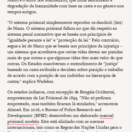
degradação da humanidade com base na casta e no género nos
tempos antigos.
"O sistema prisional simplesmente reproduz os dandniti (leis)
de Manu. O sistema prisional falhou no que diz respeito ao
sistema penal normativo que se baseia nos princípios de
"igualdade perante a lei" e "protecção da lei." Pelo contrário,
segue a lei de Manu que se baseia nos princípios da injustiça –
um sistema que acreditava que certas vidas devem ser punidas
mais do que outras e que algumas vidas têm mais valor do que
outras. Os Estados mantiveram o entendimento de "justiça"
baseado na casta atribuída e decidem sobre punição e trabalho
de acordo com a posição de um indivíduo na hierarquia de
castas," explica Wadekar.
Os estados indianos, com excepção de Bengala Ocidental,
emprestaram da Lei Prisional de 1894. "Não só pediram
emprestado, mas também ficaram lá entalados," acrescenta
Ahmed. Em 2016, o Bureau of Police Research and
Development (BPRD) desenvolveu um elaborado
manual
prisional modelo
. Este está alinhado com as normas
internacionais, tais como as Regras das Nações Unidas para o