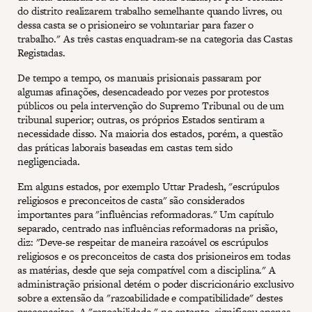
do distrito realizarem trabalho semelhante quando livres, ou
dessa casta se o prisioneiro se voluntariar para fazer o
trabalho." As três castas enquadram-se na categoria das Castas
Registadas.
De tempo a tempo, os manuais prisionais passaram por
algumas afinações, desencadeado por vezes por protestos
públicos ou pela intervenção do Supremo Tribunal ou de um
tribunal superior; outras, os próprios Estados sentiram a
necessidade disso. Na maioria dos estados, porém, a questão
das práticas laborais baseadas em castas tem sido
negligenciada.
Em alguns estados, por exemplo Uttar Pradesh, "escrúpulos
religiosos e preconceitos de casta" são considerados
importantes para "influências reformadoras." Um capítulo
separado, centrado nas influências reformadoras na prisão,
diz: "Deve-se respeitar de maneira razoável os escrúpulos
religiosos e os preconceitos de casta dos prisioneiros em todas
as matérias, desde que seja compatível com a disciplina." A
administração prisional detém o poder discricionário exclusivo
sobre a extensão da "razoabilidade e compatibilidade" destes
preconceitos. A "razoabilidade," no entanto, significou apenas