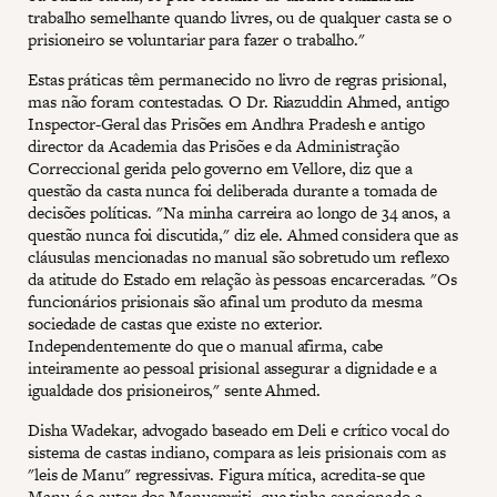
trabalho semelhante quando livres, ou de qualquer casta se o
prisioneiro se voluntariar para fazer o trabalho."
Estas práticas têm permanecido no livro de regras prisional,
mas não foram contestadas. O Dr. Riazuddin Ahmed, antigo
Inspector-Geral das Prisões em Andhra Pradesh e antigo
director da Academia das Prisões e da Administração
Correccional gerida pelo governo em Vellore, diz que a
questão da casta nunca foi deliberada durante a tomada de
decisões políticas. "Na minha carreira ao longo de 34 anos, a
questão nunca foi discutida," diz ele. Ahmed considera que as
cláusulas mencionadas no manual são sobretudo um reflexo
da atitude do Estado em relação às pessoas encarceradas. "Os
funcionários prisionais são afinal um produto da mesma
sociedade de castas que existe no exterior.
Independentemente do que o manual afirma, cabe
inteiramente ao pessoal prisional assegurar a dignidade e a
igualdade dos prisioneiros," sente Ahmed.
Disha Wadekar, advogado baseado em Deli e crítico vocal do
sistema de castas indiano, compara as leis prisionais com as
"leis de Manu" regressivas. Figura mítica, acredita-se que
Manu é o autor dos Manusmriti, que tinha sancionado a