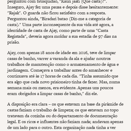
perguntou com brusquidão, "Kaun jaati (Que casta)?".
Inseguro, Ajay fez uma pausa e depois disse hesitantemente:
"Rajak". O guarda não ficou satisfeito com a resposta.
Perguntou ainda, "Biradari batao (Diz-me a categoria de
casta)." Uma parte inconsequente da sua vida até agora, a
identidade de casta de Ajay, como parte de uma "Casta
Registada", deveria agora moldar a sua estadia de 97 dias na
prisão.
Ajay, com apenas 18 anos de idade em 2016, teve de limpar
casas de banho, varrer a varanda da ala e ajudar noutros
trabalhos de manutenção como o armazenamento de água e
jardinagem. Começava a trabalhar antes do amanhecer e
continuava até às 17 horas de cada dia. "Tinha assumido que
era algo que cada novo prisioneiro tinha de fazer. Mas, numa
semana mais ou menos, era evidente. Apenas uns poucos
eram obrigados a limpar casas de banho," diz ele.
A disposição era clara – os que estavam na base da pirâmide de
castas faziam o trabalho de limpeza; os que estavam no topo
tratavam da cozinha ou do departamento de documentação
legal. E os ricos e influentes não faziam nada; andavam apenas
de um lado para o outro. Esta organização nada tinha a ver