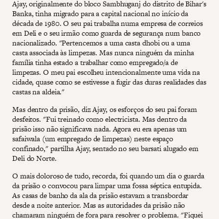
Ajay, originalmente do bloco Sambhuganj do distrito de Bihar's
Banka, tinha migrado para a capital nacional no início da
década de 1980. O seu pai trabalha numa empresa de correios
em Deli e o seu irmão como guarda de segurança num banco
nacionalizado. "Pertencemos a uma casta dhobi ou a uma
casta associada às limpezas. Mas nunca ninguém da minha
família tinha estado a trabalhar como empregado/a de
limpezas. O meu pai escolheu intencionalmente uma vida na
cidade, quase como se estivesse a fugir das duras realidades das
castas na aldeia."
Mas dentro da prisão, diz Ajay, os esforços do seu pai foram
desfeitos. "Fui treinado como electricista. Mas dentro da
prisão isso não significava nada. Agora eu era apenas um
safaiwala (um empregado de limpezas) neste espaço
confinado," partilha Ajay, sentado no seu barsati alugado em
Deli do Norte.
O mais doloroso de tudo, recorda, foi quando um dia o guarda
da prisão o convocou para limpar uma fossa séptica entupida.
As casas de banho da ala da prisão estavam a transbordar
desde a noite anterior. Mas as autoridades da prisão não
chamaram ninguém de fora para resolver o problema. "Fiquei