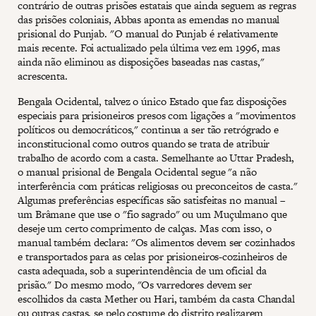
contrário de outras prisões estatais que ainda seguem as regras
das prisões coloniais, Abbas aponta as emendas no manual
prisional do Punjab. "O manual do Punjab é relativamente
mais recente. Foi actualizado pela última vez em 1996, mas
ainda não eliminou as disposições baseadas nas castas,"
acrescenta.
Bengala Ocidental, talvez o único Estado que faz disposições
especiais para prisioneiros presos com ligações a "movimentos
políticos ou democráticos," continua a ser tão retrógrado e
inconstitucional como outros quando se trata de atribuir
trabalho de acordo com a casta. Semelhante ao Uttar Pradesh,
o manual prisional de Bengala Ocidental segue "a não
interferência com práticas religiosas ou preconceitos de casta."
Algumas preferências específicas são satisfeitas no manual –
um Brâmane que use o "fio sagrado" ou um Muçulmano que
deseje um certo comprimento de calças. Mas com isso, o
manual também declara: "Os alimentos devem ser cozinhados
e transportados para as celas por prisioneiros-cozinheiros de
casta adequada, sob a superintendência de um oficial da
prisão." Do mesmo modo, "Os varredores devem ser
escolhidos da casta Mether ou Hari, também da casta Chandal
ou outras castas, se pelo costume do distrito realizarem