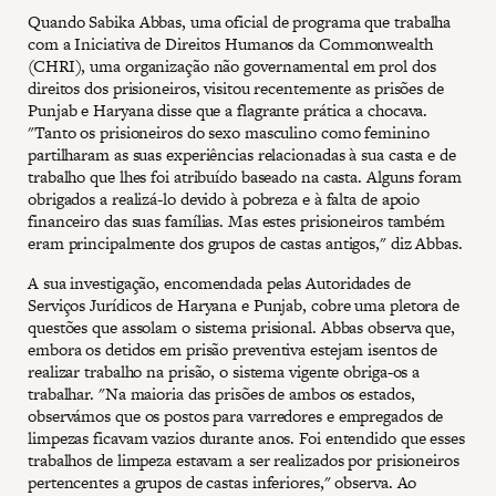
Quando Sabika Abbas, uma oficial de programa que trabalha
com a Iniciativa de Direitos Humanos da Commonwealth
(CHRI), uma organização não governamental em prol dos
direitos dos prisioneiros, visitou recentemente as prisões de
Punjab e Haryana disse que a flagrante prática a chocava.
"Tanto os prisioneiros do sexo masculino como feminino
partilharam as suas experiências relacionadas à sua casta e de
trabalho que lhes foi atribuído baseado na casta. Alguns foram
obrigados a realizá-lo devido à pobreza e à falta de apoio
financeiro das suas famílias. Mas estes prisioneiros também
eram principalmente dos grupos de castas antigos," diz Abbas.
A sua investigação, encomendada pelas Autoridades de
Serviços Jurídicos de Haryana e Punjab, cobre uma pletora de
questões que assolam o sistema prisional. Abbas observa que,
embora os detidos em prisão preventiva estejam isentos de
realizar trabalho na prisão, o sistema vigente obriga-os a
trabalhar. "Na maioria das prisões de ambos os estados,
observámos que os postos para varredores e empregados de
limpezas ficavam vazios durante anos. Foi entendido que esses
trabalhos de limpeza estavam a ser realizados por prisioneiros
pertencentes a grupos de castas inferiores," observa. Ao