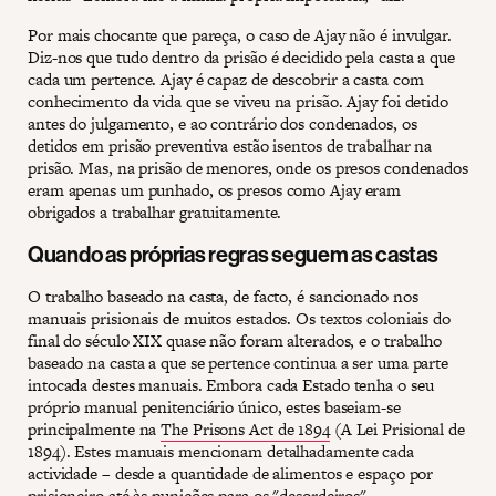
Por mais chocante que pareça, o caso de Ajay não é invulgar.
Diz-nos que tudo dentro da prisão é decidido pela casta a que
cada um pertence. Ajay é capaz de descobrir a casta com
conhecimento da vida que se viveu na prisão. Ajay foi detido
antes do julgamento, e ao contrário dos condenados, os
detidos em prisão preventiva estão isentos de trabalhar na
prisão. Mas, na prisão de menores, onde os presos condenados
eram apenas um punhado, os presos como Ajay eram
obrigados a trabalhar gratuitamente.
Quando as próprias regras seguem as castas
O trabalho baseado na casta, de facto, é sancionado nos
manuais prisionais de muitos estados. Os textos coloniais do
final do século XIX quase não foram alterados, e o trabalho
baseado na casta a que se pertence continua a ser uma parte
intocada destes manuais. Embora cada Estado tenha o seu
próprio manual penitenciário único, estes baseiam-se
principalmente na
The Prisons Act de 1894
(A Lei Prisional de
1894). Estes manuais mencionam detalhadamente cada
actividade – desde a quantidade de alimentos e espaço por
prisioneiro até às punições para os "desordeiros".