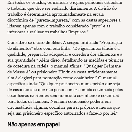
Em todos os estados, os manuais e regras prisionais estipulam
o trabalho que deve ser realizado diariamente. A divisão do
trabalho é determinada aproximadamente na escala
dicotómica de "pureza-impureza," com as castas superiores a
lidarem apenas com o trabalho considerado "puro" e as
inferiores a realizar os trabalhos "impuros."
Considere-se o caso de Bihar. A secção intitulada "Preparação
de alimentos" abre com esta linha: "De igual importância é a
qualidade, preparação adequada, e cozedura dos alimentos e a
sua quantidade." Além disso, detalhando as medidas e técnicas
de cozedura na cadeia, o manual afirma: "Qualquer Brâmane
de ‘classe A’ ou prisioneiro Hindu de casta suficientemente
alta é elegível para nomeação como cozinheiro." O manual
especifica ainda: "Qualquer prisioneiro numa prisão que seja
de casta tão alta que não possa comer comida cozinhada pelos
cozinheiros existentes será nomeado cozinheiro e cozinhará
para todos os homens. Nenhum condenado poderá, em
circunstância alguma, cozinhar para si próprio, a menos que
seja um prisioneiro específico autorizados a fazê-lo por lei."
Não apenas em papel