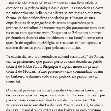
Estas não são meras palavras impressas num livro oficial e
esquecidas. A prática ubíqua das hierarquias associadas à casta
no subcontinente indiano manifesta-se em mais do que uma
forma. Vários prisioneiros abordados partilharam as suas
experiências de segregação e de serem empurrados para
práticas de trabalhos de menor reputação puramente com base
na casta com que nasceram. Enquanto os Brâmanes e outros
prisioneiros de casta alta consideram a sua isenção como uma
questão de orgulho e privilégio, os restantes tinham apenas o
sistema de castas para culpar pela sua condição.
"A cadeia diz-te o teu verdadeiro aukaad (estatuto)," diz Pintu,
um ex-prisioneiro, que passou perto de uma década na prisão
central de Jubba Sahni Bhagalpur e alguns meses na prisão
central de Motihari. Pintu pertence a uma comunidade de nai
ou barbeiro, e durante todo o seu período na prisão, serviu
como tal.
O manual prisional de Bihar formaliza também as hierarquias
de castas no que diz respeito ao trabalho. Por exemplo, diz que
para aqueles a quem é atribuído o trabalho de varrer: "Os
varredores serão escolhidos da casta Mehtar ou Hari, também
da casta Chandal ou de outras castas baixas, se pelo costume