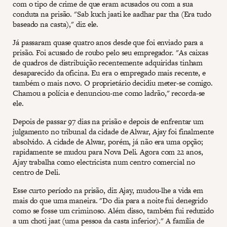
com o tipo de crime de que eram acusados ou com a sua
conduta na prisão. "Sab kuch jaati ke aadhar par tha (Era tudo
baseado na casta)," diz ele.
Já passaram quase quatro anos desde que foi enviado para a
prisão. Foi acusado de roubo pelo seu empregador. "As caixas
de quadros de distribuição recentemente adquiridas tinham
desaparecido da oficina. Eu era o empregado mais recente, e
também o mais novo. O proprietário decidiu meter-se comigo.
Chamou a polícia e denunciou-me como ladrão," recorda-se
ele.
Depois de passar 97 dias na prisão e depois de enfrentar um
julgamento no tribunal da cidade de Alwar, Ajay foi finalmente
absolvido. A cidade de Alwar, porém, já não era uma opção;
rapidamente se mudou para Nova Deli. Agora com 22 anos,
Ajay trabalha como electricista num centro comercial no
centro de Deli.
Esse curto período na prisão, diz Ajay, mudou-lhe a vida em
mais do que uma maneira. "Do dia para a noite fui denegrido
como se fosse um criminoso. Além disso, também fui reduzido
a um choti jaat (uma pessoa da casta inferior)." A família de