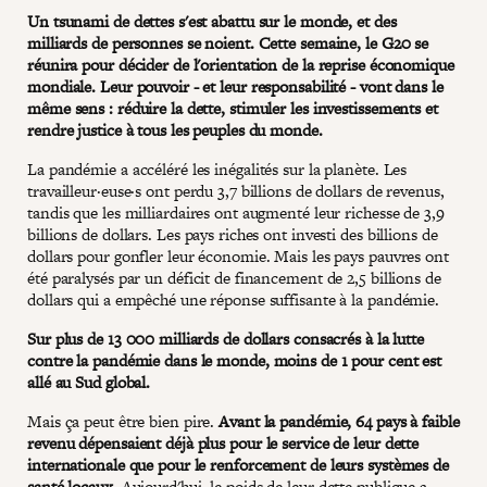
Un tsunami de dettes s'est abattu sur le monde, et des
milliards de personnes se noient. Cette semaine, le G20 se
réunira pour décider de l'orientation de la reprise économique
mondiale. Leur pouvoir - et leur responsabilité - vont dans le
même sens : réduire la dette, stimuler les investissements et
rendre justice à tous les peuples du monde.
La pandémie a accéléré les inégalités sur la planète. Les
travailleur·euse·s ont perdu 3,7 billions de dollars de revenus,
tandis que les milliardaires ont augmenté leur richesse de 3,9
billions de dollars. Les pays riches ont investi des billions de
dollars pour gonfler leur économie. Mais les pays pauvres ont
été paralysés par un déficit de financement de 2,5 billions de
dollars qui a empêché une réponse suffisante à la pandémie.
Sur plus de 13 000 milliards de dollars consacrés à la lutte
contre la pandémie dans le monde, moins de 1 pour cent est
allé au Sud global.
Mais ça peut être bien pire.
Avant la pandémie, 64 pays à faible
revenu dépensaient déjà plus pour le service de leur dette
internationale que pour le renforcement de leurs systèmes de
santé locaux.
Aujourd'hui, le poids de leur dette publique a