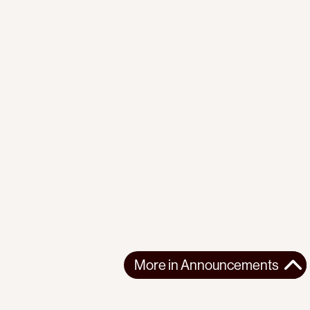
More in
Announcements
More in
Announcements