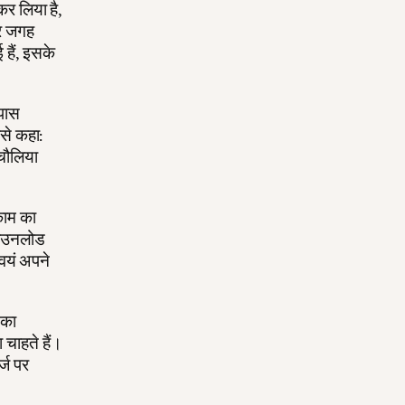
कर लिया है,
हर जगह
 हैं, इसके
 पास
झसे कहा:
िचौलिया
काम का
 डाउनलोड
स्वयं अपने
 का
चाहते हैं।
्ज पर