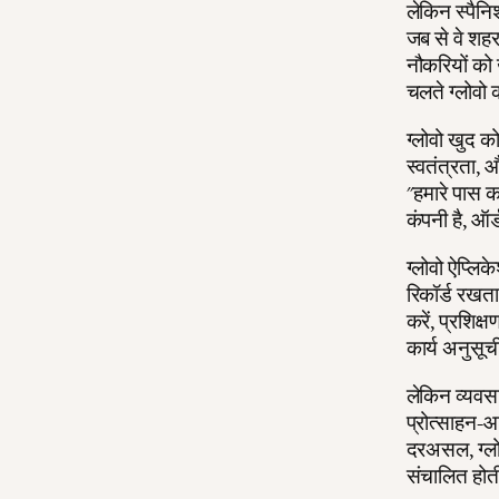
लेकिन स्पैनि
जब से वे शहर
नौकरियों को 
चलते ग्लोवो 
ग्लोवो खुद क
स्वतंत्रता, औ
"हमारे पास का
कंपनी है, ऑर
ग्लोवो ऐप्लि
रिकॉर्ड रखता
करें, प्रशिक्
कार्य अनुसूची
लेकिन व्यवसा
प्रोत्साहन-
दरअसल, ग्लोव
संचालित होत