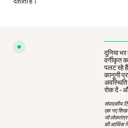
दर्शाता है।
दुनिया भर म
वर्गीकृत क
पलट रहे ह
कानूनी प्र
अवस्थिति उ
रोक दें - 
संपादकीय टिप
एक नए शिखर प
जो लोकतंत्र 
की आर्थिक चिं