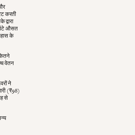
 और
रेट करती
े द्वारा
 घंटे औसत
िहास के
कितने
च्च वेतन
रों ने
 लारी (₹98)
रह से
न्य