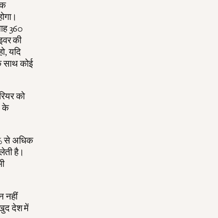
एक
 होगा।
माह 360
ाइवर की
हो, यदि
के साथ कोई
ूरियर को
 के
30% से अधिक
लेती है।
भी
न नहीं
ुद देश में