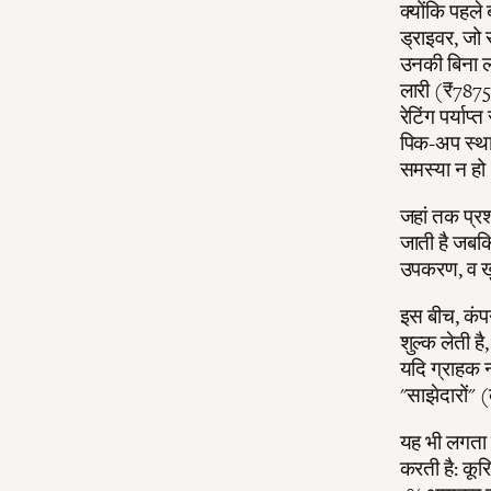
क्योंकि पहले
ड्राइवर, जो 
उनकी बिना ल
लारी (₹7875)
रेटिंग पर्याप
पिक-अप स्था
समस्या न ह
जहां तक प्रश
जाती है जबकि
उपकरण, व खु
इस बीच, कंपन
शुल्क लेती ह
यदि ग्राहक न
"साझेदारों" 
यह भी लगता ह
करती है: कूरि