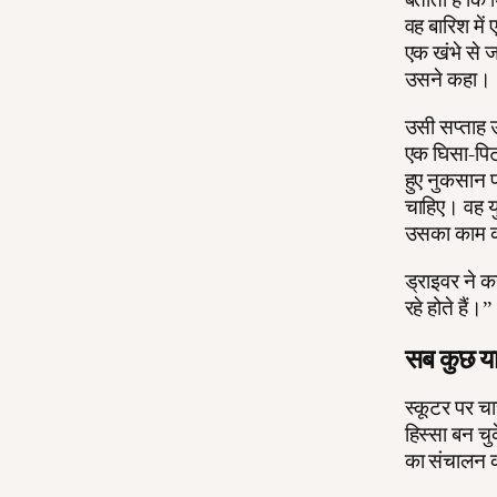
वह बारिश मे
एक खंभे से ज
उसने कहा।
उसी सप्ताह उस
एक घिसा-पिटा
हुए नुकसान पर
चाहिए। वह य
उसका काम कर
ड्राइवर ने क
रहे होते हैं।”
सब कुछ या
स्कूटर पर चा
हिस्सा बन चुक
का संचालन क