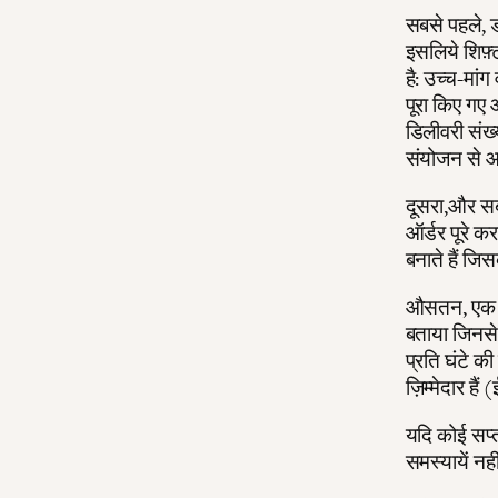
सबसे पहले, ड
इसलिये शिफ़
है: उच्च-मांग
पूरा किए गए 
डिलीवरी संख्
संयोजन से आ
दूसरा,और सबस
ऑर्डर पूरे क
बनाते हैं जिस
औसतन, एक ड्
बताया जिनसे म
प्रति घंटे की
ज़िम्मेदार ह
यदि कोई सप्
समस्यायें नह