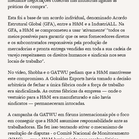
mediante negociações coletivas nas indústrias ligadas às
práticas de compra".
Esta foi a base de um acordo individual, denominado Acordo
Estrutural Global (GFA), entre a H&M e a IndustriALL. Na
GFA, a H&M se comprometeu a usar 'ativamente' "todos os
meios possíveis para garantir que os seus fornecedores diretos
e os subcontratados responsáveis pela produção de
mercadorias e pronta entrega vendidas em toda a sua cadeia de
varejo respeitassem os direitos humanos e sindicais nos seus
locais de trabalho".
No vídeo, Shobha e o GATWU pediam que a H&M mantivesse
este compromisso. A Gokaldas Exports havia tomado a decisão
arbitrária de fechar a única fábrica onde a força de trabalho
era sindicalizada. As outras fábricas da empresa — onde o
vestuário para a H&M era manufaturado e não havia
sindicatos — permaneceram intocadas.
A campanha da GATWU em fóruns internacionais pôs o foco
em conseguir que a H&M assumisse responsabilidade ante as
trabalhadoras. Ela fez isso tentando ativar o mecanismo de
resolução de disputas - o Comitê Nacional de Monitoramento