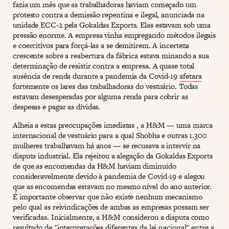
fazia um mês que as trabalhadoras haviam começado um
protesto contra a demissão repentina e ilegal, anunciada na
unidade ECC-2 pela Gokaldas Exports. Elas estavam sob uma
pressão enorme. A empresa vinha empregando métodos ilegais
e coercitivos para forçá-las a se demitirem. A incerteza
crescente sobre a reabertura da fábrica estava minando a sua
determinação de resistir contra a empresa. A quase total
ausência de renda durante a pandemia da Covid-19
afetara
fortemente os lares das trabalhadoras do vestuário. Todas
estavam desesperadas por alguma renda para cobrir as
despesas e pagar as dívidas.
Alheia a estas preocupações imediatas , a H&M — uma marca
internacional de vestuário para a qual Shobha e outras 1.300
mulheres trabalhavam há anos — se recusava a intervir na
disputa industrial. Ela rejeitou a alegação da Gokaldas Exports
de que as encomendas da H&M haviam diminuído
consideravelmente devido à pandemia de Covid-19 e alegou
que as encomendas estavam no mesmo nível do ano anterior.
É importante observar que não existe nenhum mecanismo
pelo qual as reivindicações de ambas as empresas possam ser
verificadas. Inicialmente, a H&M considerou a disputa como
resultado de "interpretações diferentes da lei nacional" entre a