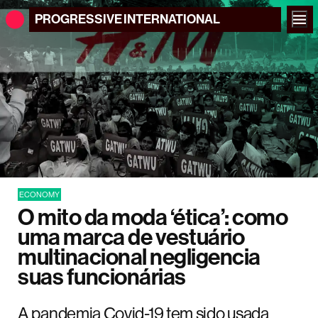
PROGRESSIVE
INTERNATIONAL
ECONOMY
O mito da moda ‘ética’: como
uma marca de vestuário
multinacional negligencia
suas funcionárias
A pandemia Covid-19 tem sido usada