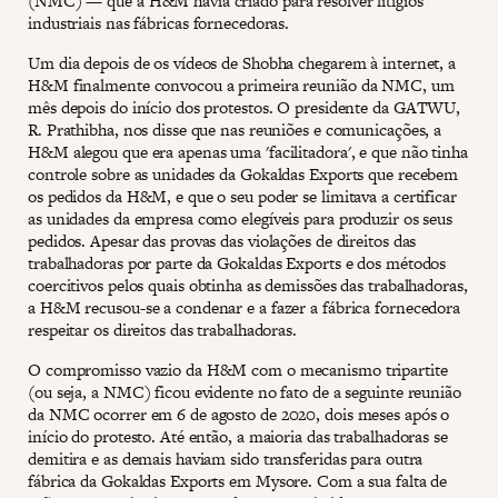
(NMC) — que a H&M havia criado para resolver litígios
industriais nas fábricas fornecedoras.
Um dia depois de os vídeos de Shobha chegarem à internet, a
H&M finalmente convocou a primeira reunião da NMC, um
mês depois do início dos protestos. O presidente da GATWU,
R. Prathibha, nos disse que nas reuniões e comunicações, a
H&M alegou que era apenas uma 'facilitadora', e que não tinha
controle sobre as unidades da Gokaldas Exports que recebem
os pedidos da H&M, e que o seu poder se limitava a certificar
as unidades da empresa como elegíveis para produzir os seus
pedidos. Apesar das provas das violações de direitos das
trabalhadoras por parte da Gokaldas Exports e dos métodos
coercitivos pelos quais obtinha as demissões das trabalhadoras,
a H&M recusou-se a condenar e a fazer a fábrica fornecedora
respeitar os direitos das trabalhadoras.
O compromisso vazio da H&M com o mecanismo tripartite
(ou seja, a NMC) ficou evidente no fato de a seguinte reunião
da NMC ocorrer em 6 de agosto de 2020, dois meses após o
início do protesto. Até então, a maioria das trabalhadoras se
demitira e as demais haviam sido transferidas para outra
fábrica da Gokaldas Exports em Mysore. Com a sua falta de