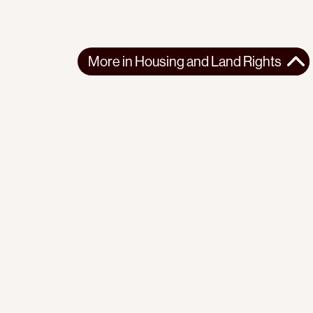
More in
Housing and Land Rights
More in
Housing and Land Rights
WEST ASIA
HOUSING AND LAND RIGHTS
2026-04-17
What it’s like to be a family caught in the crosshairs of