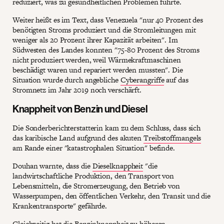
reduziert, was zu gesundheitlichen Problemen führte.
Weiter heißt es im Text, dass Venezuela "nur 40 Prozent des
benötigten Stroms produziert und die Stromleitungen mit
weniger als 20 Prozent ihrer Kapazität arbeiten". Im
Südwesten des Landes konnten "75-80 Prozent des Stroms
nicht produziert werden, weil Wärmekraftmaschinen
beschädigt waren und repariert werden mussten". Die
Situation wurde durch angebliche
Cyberangriffe
auf das
Stromnetz im Jahr 2019 noch verschärft.
Knappheit von Benzin und Diesel
Die Sonderberichterstatterin kam zu dem Schluss, dass sich
das karibische Land aufgrund des akuten
Treibstoffmangels
am Rande einer "katastrophalen Situation" befinde.
Douhan warnte, dass die
Dieselknappheit
"die
landwirtschaftliche Produktion, den Transport von
Lebensmitteln, die Stromerzeugung, den Betrieb von
Wasserpumpen, den öffentlichen Verkehr, den Transit und die
Krankentransporte" gefährde.
Gleichzeitig hat die
Benzinknappheit
zu höheren