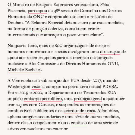
O Ministro de Relações Exteriores venezuelano, Félix
Plasencia,
participou
da 48ª sessão do Conselho dos Direitos
Humanos da ONU e congratulou-se com o relatório de
Douhan. "A Relatora Especial deixou claro que estas medidas,
na forma de
punição coletiva
, constituem crimes
internacionais que ameaçam o povo venezuelano".
Na quarta-feira, mais de 800 organizações de direitos
humanos e movimentos sociais divulgaram uma
declaração
de
apoio aos recentes apelos para a suspensão das sanções,
inclusive a Alta Comissária de Direitos Humanos da ONU,
Michelle Bachelet
.
A Venezuela está sob sanção dos EUA desde 2017, quando
Washington
visou
a companhia petrolífera estatal PDVSA.
Entre 2019 e 2020, o Departamento do Tesouro dos EUA
impôs o
embargo petrolífero
, uma
proibição geral
a quaisquer
transações com Caracas, e suspendeu as importações de
combustíveis e diluentes e os
acordos de troca
. Além disso,
aplicou
sanções secundárias
e uma série de outras medidas,
dentre elas o congelamento ou o
confisco
de uma série de
ativos venezuelanos no exterior.