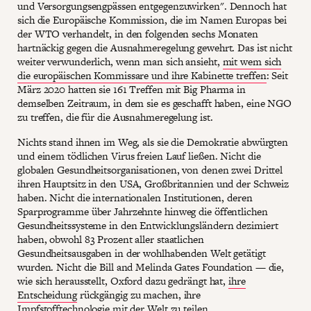
und Versorgungsengpässen entgegenzuwirken". Dennoch hat
sich die Europäische Kommission, die im Namen Europas bei
der WTO verhandelt, in den folgenden sechs Monaten
hartnäckig gegen die Ausnahmeregelung gewehrt. Das ist nicht
weiter verwunderlich, wenn man sich ansieht,
mit wem sich
die europäischen Kommissare und ihre Kabinette treffen
: Seit
März 2020 hatten sie 161 Treffen mit Big Pharma in
demselben Zeitraum, in dem sie es geschafft haben, eine NGO
zu treffen, die für die Ausnahmeregelung ist.
Nichts stand ihnen im Weg, als sie die Demokratie abwürgten
und einem tödlichen Virus freien Lauf ließen. Nicht die
globalen Gesundheitsorganisationen, von denen zwei Drittel
ihren Hauptsitz in den USA, Großbritannien und der Schweiz
haben. Nicht die internationalen Institutionen, deren
Sparprogramme über Jahrzehnte hinweg die öffentlichen
Gesundheitssysteme in den Entwicklungsländern dezimiert
haben, obwohl 83 Prozent aller staatlichen
Gesundheitsausgaben in der wohlhabenden Welt getätigt
wurden. Nicht die Bill and Melinda Gates Foundation — die,
wie sich herausstellt, Oxford dazu gedrängt hat,
ihre
Entscheidung
rückgängig zu machen, ihre
Impfstofftechnologie mit der Welt zu teilen.