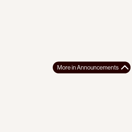
More in
Announcements
More in
Announcements