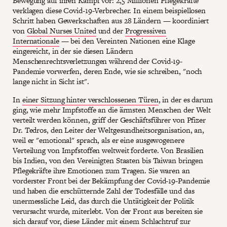
Bewegung auf ihren Kampf vor: 2,5 Millionen Pflegekräfte
verklagen diese Covid-19-Verbrecher. In einem beispiellosen
Schritt haben Gewerkschaften aus 28 Ländern — koordiniert
von
Global Nurses United
und der
Progressiven
Internationale
— bei den Vereinten Nationen eine Klage
eingereicht, in der sie diesen Ländern
Menschenrechtsverletzungen während der Covid-19-
Pandemie vorwerfen, deren Ende, wie sie schreiben, "noch
lange nicht in Sicht ist".
In
einer Sitzung hinter verschlossenen Türen
, in der es darum
ging, wie mehr Impfstoffe an die ärmsten Menschen der Welt
verteilt werden können, griff der Geschäftsführer von Pfizer
Dr. Tedros, den Leiter der Weltgesundheitsorganisation, an,
weil er "emotional" sprach, als er eine ausgewogenere
Verteilung von Impfstoffen weltweit forderte. Von Brasilien
bis Indien, von den Vereinigten Staaten bis Taiwan bringen
Pflegekräfte ihre Emotionen zum Tragen. Sie waren an
vorderster Front bei der Bekämpfung der Covid-19-Pandemie
und haben die erschütternde Zahl der Todesfälle und das
unermessliche Leid, das durch die Untätigkeit der Politik
verursacht wurde, miterlebt. Von der Front aus bereiten sie
sich darauf vor, diese Länder mit einem Schlachtruf zur