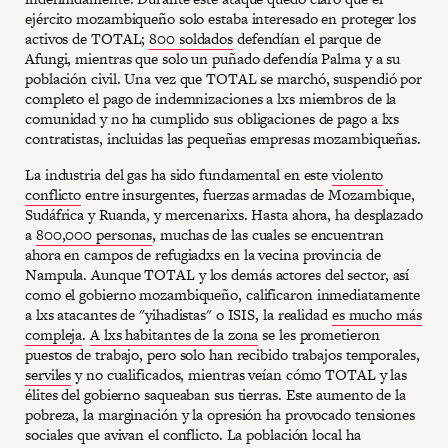
ejército mozambiqueño solo estaba interesado en proteger los
activos de TOTAL;
800 soldados
defendían el parque de
Afungi, mientras que solo un puñado defendía Palma y a su
población civil. Una vez que TOTAL se marchó, suspendió por
completo el pago de indemnizaciones a lxs miembros de la
comunidad y no ha cumplido sus obligaciones de pago a lxs
contratistas, incluidas las pequeñas empresas mozambiqueñas.
La industria del gas ha sido fundamental en este
violento
conflicto
entre insurgentes, fuerzas armadas de Mozambique,
Sudáfrica y Ruanda, y mercenarixs. Hasta ahora, ha desplazado
a
800,000 personas
, muchas de las cuales se encuentran
ahora en campos de refugiadxs en la vecina provincia de
Nampula. Aunque TOTAL y los demás actores del sector, así
como el gobierno mozambiqueño, calificaron inmediatamente
a lxs atacantes de "yihadistas" o ISIS, la realidad
es mucho más
compleja
.
A lxs habitantes de la zona
se les prometieron
puestos de trabajo, pero solo han recibido trabajos temporales,
serviles
y no cualificados, mientras veían cómo TOTAL y las
élites del gobierno saqueaban sus tierras. Este aumento de la
pobreza, la marginación y la opresión ha provocado tensiones
sociales que avivan el conflicto. La población local ha