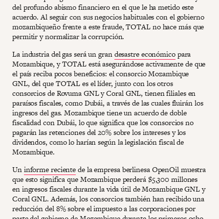
del profundo abismo financiero en el que le ha metido este
acuerdo. Al seguir con sus negocios habituales con el gobierno
mozambiqueño frente a este fraude, TOTAL no hace más que
permitir y normalizar la corrupción.
La industria del gas será un gran
desastre económico
para
Mozambique, y TOTAL está asegurándose activamente de que
el país reciba pocos beneficios: el consorcio Mozambique
GNL, del que TOTAL es el líder, junto con los otros
consorcios de Rovuma GNL y Coral GNL, tienen filiales en
paraísos fiscales, como Dubái, a través de las cuales fluirán los
ingresos del gas. Mozambique tiene un acuerdo de doble
fiscalidad con Dubái, lo que significa que los consorcios no
pagarán las retenciones del 20% sobre los intereses y los
dividendos, como lo harían según la legislación fiscal de
Mozambique.
Un
informe reciente
de la empresa berlinesa OpenOil muestra
que esto significa que Mozambique perderá $5,300 millones
en ingresos fiscales durante la vida útil de Mozambique GNL y
Coral GNL. Además, los consorcios también han recibido una
reducción del 8% sobre el impuesto a las corporaciones por
parte del gobierno de Mozambique durante los primeros ocho