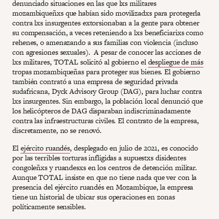
denunciado situaciones en las que lxs militares
mozambiqueñxs que habían sido movilizadxs para protegerla
contra lxs insurgentes extorsionaban a la gente para obtener
su compensación, a veces reteniendo a lxs beneficiarixs como
rehenes, o amenazando a sus familias con violencia (incluso
con agresiones sexuales). A pesar de conocer las acciones de
lxs militares, TOTAL solicitó al gobierno el
despliegue de más
tropas mozambiqueñas para proteger sus bienes. El gobierno
también contrató a una empresa de seguridad privada
sudafricana, Dyck Advisory Group (DAG), para luchar contra
lxs insurgentes. Sin embargo, la población local denunció que
los helicópteros de DAG disparaban indiscriminadamente
contra las infraestructuras civiles. El contrato de la empresa,
discretamente, no se renovó.
El
ejército ruandés
, desplegado en julio de 2021, es conocido
por las terribles torturas infligidas a supuestxs disidentes
congoleñxs y ruandesxs en los centros de detención militar.
Aunque TOTAL insiste en que no tiene nada que ver con la
presencia del ejército ruandés en Mozambique, la empresa
tiene un historial de ubicar sus operaciones en zonas
políticamente sensibles.