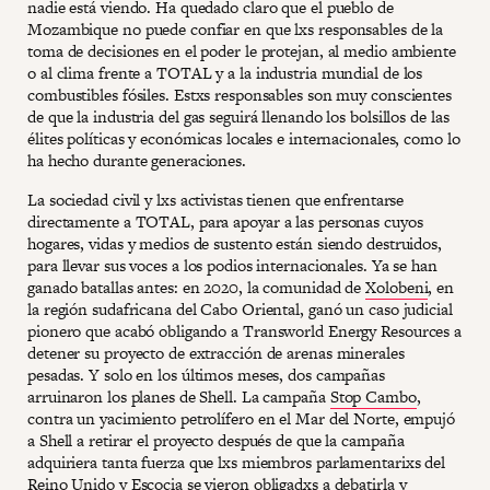
nadie está viendo. Ha quedado claro que el pueblo de
Mozambique no puede confiar en que lxs responsables de la
toma de decisiones en el poder le protejan, al medio ambiente
o al clima frente a TOTAL y a la industria mundial de los
combustibles fósiles. Estxs responsables son muy conscientes
de que la industria del gas seguirá llenando los bolsillos de las
élites políticas y económicas locales e internacionales, como lo
ha hecho durante generaciones.
La sociedad civil y lxs activistas tienen que enfrentarse
directamente a TOTAL, para apoyar a las personas cuyos
hogares, vidas y medios de sustento están siendo destruidos,
para llevar sus voces a los podios internacionales. Ya se han
ganado batallas antes: en 2020, la comunidad de
Xolobeni
, en
la región sudafricana del Cabo Oriental, ganó un caso judicial
pionero que acabó obligando a Transworld Energy Resources a
detener su proyecto de extracción de arenas minerales
pesadas. Y solo en los últimos meses, dos campañas
arruinaron los planes de Shell. La campaña
Stop Cambo
,
contra un yacimiento petrolífero en el Mar del Norte, empujó
a Shell a retirar el proyecto después de que la campaña
adquiriera tanta fuerza que lxs miembros parlamentarixs del
Reino Unido y Escocia se vieron obligadxs a debatirla y