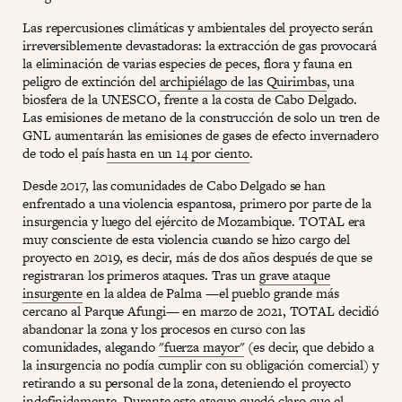
Las repercusiones climáticas y ambientales del proyecto serán
irreversiblemente devastadoras: la extracción de gas provocará
la eliminación de varias especies de peces, flora y fauna en
peligro de extinción del
archipiélago de las Quirimbas
, una
biosfera de la UNESCO, frente a la costa de Cabo Delgado.
Las emisiones de metano de la construcción de solo un tren de
GNL aumentarán las emisiones de gases de efecto invernadero
de todo el país
hasta en un 14 por ciento
.
Desde 2017, las comunidades de Cabo Delgado se han
enfrentado a una violencia espantosa, primero por parte de la
insurgencia y luego del ejército de Mozambique. TOTAL era
muy consciente de esta violencia cuando se hizo cargo del
proyecto en 2019, es decir, más de dos años después de que se
registraran los primeros ataques. Tras un
grave ataque
insurgente
en la aldea de Palma —el pueblo grande más
cercano al Parque Afungi— en marzo de 2021, TOTAL decidió
abandonar la zona y los procesos en curso con las
comunidades, alegando
"fuerza mayor"
(es decir, que debido a
la insurgencia no podía cumplir con su obligación comercial) y
retirando a su personal de la zona, deteniendo el proyecto
indefinidamente. Durante este ataque quedó claro que el