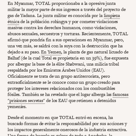
En Myanmar, TOTAL proporcionaba a la opresiva junta
militar la mayor parte de sus ingresos a través del proyecto de
gas de Yadana. La junta militar es conocida por la
limpieza
étnica
de la población rohingya y por cometer violaciones
masivas contra los derechos humanos, como violaciones,
abusos sexuales, secuestros y torturas. Recientemente, TOTAL
afirmó que pondría fin a sus operaciones en Myanmar, pero,
una vez más, se saldrá con la suya con la destrucción que ha
dejado a su paso.
En Yemen
, la planta de gas natural licuado de
Balhaf (de la cual Total es propietaria en un 39%), fue expuesta
por albergar la base de la élite Shabwani, una milicia tribal
respaldada por los Emiratos Árabes Unidos (EAU).
Oficialmente se trata de un grupo antiterrorista, pero
extraoficialmente se le conoce como un grupo creado para
proteger los intereses relacionados con los combustibles
fósiles. También se ha revelado que el lugar alberga las
famosas
"prisiones secretas"
de los EAU que retienen a detenidxs
yemeníes.
Desde el momento en que TOTAL entró en escena, ha
buscado formas de evitar la responsabilidad por sus acciones y
los impactos generalmente onerosos de la industria extractiva.
Una forma de hacerlo es culpar de todo a Anadarko, la