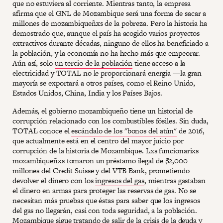
que no estuviera al corriente. Mientras tanto, la empresa
afirma que el GNL de Mozambique será una forma de sacar a
millones de mozambiqueñxs de la pobreza. Pero la historia ha
demostrado que, aunque el país ha acogido varios proyectos
extractivos durante décadas, ninguno de ellos ha beneficiado a
la población, y la economía no ha hecho más que empeorar.
Aún así, solo
un tercio de la población
tiene acceso a la
electricidad y TOTAL no le proporcionará energía —la gran
mayoría se exportará a otros países, como el Reino Unido,
Estados Unidos, China, India y los Países Bajos.
Además, el gobierno mozambiqueño tiene un historial de
corrupción relacionado con los combustibles fósiles. Sin duda,
TOTAL conoce el
escándalo de los "bonos del atún"
de 2016,
que actualmente está en el centro del mayor juicio por
corrupción de la historia de Mozambique. Lxs funcionarixs
mozambiqueñxs tomaron un préstamo ilegal de $2,000
millones del Credit Suisse y del VTB Bank, prometiendo
devolver el dinero con los
ingresos del gas
, mientras gastaban
el dinero en armas para proteger las reservas de gas. No se
necesitan más pruebas que éstas para saber que los ingresos
del gas no llegarán, casi con toda seguridad, a la población.
Mozambique sigue tratando de salir de la crisis de la deuda y