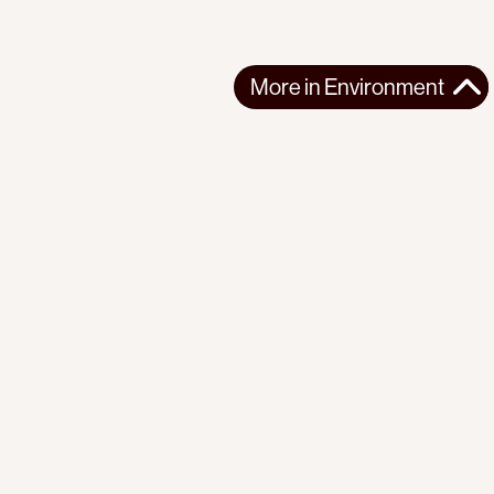
More in
Environment
More in
Environment
NORTHERN AMERICA
ENVIRONMENT
2026-06-25
Elbows up? Canada is letting Pentagon take
‘unprecedented’ stakes in Canadian mines