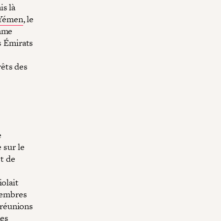
is là
Yémen
, le
omme
es Émirats
êts des
e
 sur le
et de
.
iolait
 membres
 réunions
les