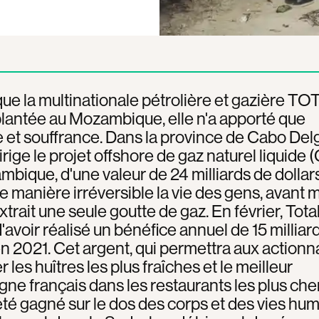
ue la multinationale pétrolière et gazière TO
plantée au Mozambique, elle n'a apporté que
 et souffrance. Dans la province de Cabo Del
dirige le projet offshore de gaz naturel liquide
bique, d'une valeur de 24 milliards de dollars,
de manière irréversible la vie des gens, avant
xtrait une seule goutte de gaz. En février, Total
'avoir réalisé un bénéfice annuel de 15 milliar
en 2021. Cet argent, qui permettra aux actionn
 les huîtres les plus fraîches et le meilleur
e français dans les restaurants les plus che
 été gagné sur le dos des corps et des vies hu