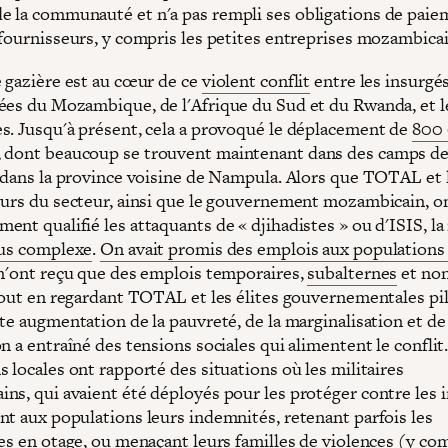
 la communauté et n'a pas rempli ses obligations de paie
 fournisseurs, y compris les petites entreprises mozambica
e gazière est au cœur de ce
violent conflit
entre les insurgés
ées du Mozambique, de l'Afrique du Sud et du Rwanda, et l
s. Jusqu'à présent, cela a provoqué le déplacement de
800
, dont beaucoup se trouvent maintenant dans des camps d
s dans la province voisine de Nampula. Alors que TOTAL et 
eurs du secteur, ainsi que le gouvernement mozambicain, o
nt qualifié les attaquants de « djihadistes » ou d'ISIS, la 
lus complexe
.
On avait promis des emplois aux populations 
 n'ont reçu que des emplois temporaires,
subalternes
et no
 tout en regardant TOTAL et les élites gouvernementales pil
te augmentation de la pauvreté, de la marginalisation et de
n a entraîné des tensions sociales qui alimentent le conflit
 locales ont rapporté des situations où les militaires
ns, qui avaient été déployés pour les protéger contre les 
nt aux populations leurs indemnités, retenant parfois les
res en otage, ou menaçant leurs familles de violences (y co