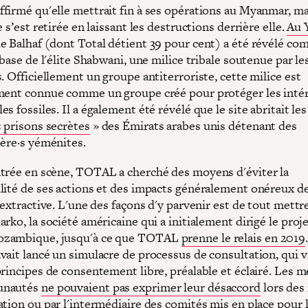
firmé qu'elle mettrait fin à ses opérations au Myanmar, ma
e s’est retirée en laissant les destructions derrière elle.
Au 
e Balhaf (dont Total détient 39 pour cent) a été révélé c
 base de l'élite Shabwani, une milice tribale soutenue par l
. Officiellement un groupe antiterroriste, cette milice est
ment connue comme un groupe créé pour protéger les intér
s fossiles. Il a également été révélé que le site abritait les
 prisons secrètes
» des Émirats arabes unis détenant des
·ère·s yéménites.
trée en scène, TOTAL a cherché des moyens d'éviter la
lité de ses actions et des impacts généralement onéreux d
 extractive. L'une des façons d'y parvenir est de tout mettre
rko, la société américaine qui a initialement dirigé le proj
zambique, jusqu'à ce que TOTAL
prenne le relais en 2019
vait lancé un simulacre de processus de consultation, qui v
principes de consentement libre, préalable et éclairé. Les
unautés
ne pouvaient pas exprimer leur désaccord
lors des
ation ou par l'intermédiaire des comités mis en place pour 