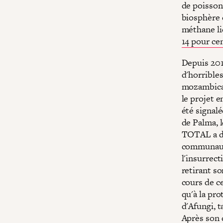
de poissons
biosphère 
méthane li
14 pour ce
Depuis 201
d'horribles
mozambicai
le projet e
été signalé
de Palma, l
TOTAL a dé
communaut
l'insurrect
retirant s
cours de ce
qu'à la pr
d'Afungi, t
Après son 