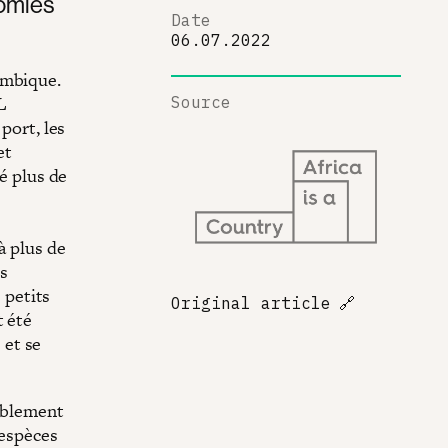
nomies
Date
06.07.2022
ambique.
L
Source
port, les
et
cé plus de
à plus de
es
e petits
Original article
🔗
t été
 et se
siblement
 espèces