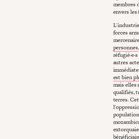
membres de
envers les
L'industri
forces arm
mercenaire
personnes
réfugié·e·
autres act
immédiateme
est bien p
mais elles
qualifiés,
terres. Cet
l'oppressio
populations
mozambicai
extorquaie
bénéficiai