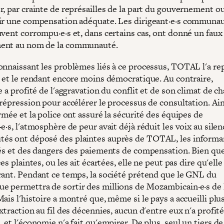
r, par crainte de représailles de la part du gouvernement o
ir une compensation adéquate. Les dirigeant·e·s communau
uvent corrompu·e·s et, dans certains cas, ont donné un faux
ent au nom de la communauté.
onnaissant les problèmes liés à ce processus, TOTAL l'a rep
t et le rendant encore moins démocratique. Au contraire,
e a profité de l'aggravation du conflit et de son climat de ch
répression pour accélérer le processus de consultation. Ain
rmée et la police ont assuré la sécurité des équipes de
e·s, l'atmosphère de peur avait déjà réduit les voix au silen
s ont déposé des plaintes auprès de TOTAL, les informa
tés et des dangers des paiements de compensation. Bien 
ces plaintes, ou les ait écartées, elle ne peut pas dire qu'elle
rant. Pendant ce temps, la société prétend que le GNL du
 permettra de sortir des millions de Mozambicain·e·s de 
ais l'histoire a montré que, même si le pays a accueilli plu
xtraction au fil des décennies, aucun d'entre eux n'a profité 
 et l'économie n'a fait qu'empirer. De plus, seul
un tiers de