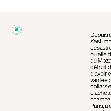
Depuis q
s’est im
désastre
où elle 
du Mozam
détruit 
d'avoir e
vantée d
dollars 
d'acheter
champagn
Paris, a