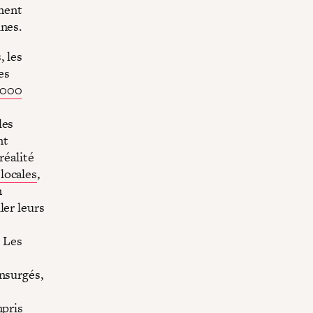
ment
ines.
, les
es
 000
e
les
nt
réalité
locales
,
n
ler leurs
. Les
insurgés,
mpris