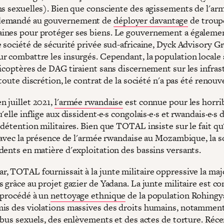
ns sexuelles). Bien que consciente des agissements de l'ar
emandé au gouvernement de
déployer davantage
de troup
nes pour protéger ses biens. Le gouvernement a égalemen
e société de sécurité privée sud-africaine, Dyck Advisory G
r combattre les insurgés. Cependant, la population locale 
licoptères de DAG tiraient sans discernement sur les infras
 toute discrétion, le contrat de la société n'a pas été renouv
n juillet 2021,
l'armée rwandaise
est connue pour les horri
'elle inflige aux dissident·e·s congolais·e·s et rwandais·e·s 
détention militaires. Bien que TOTAL insiste sur le fait qu'
r avec la présence de l'armée rwandaise au Mozambique, la s
dents en matière d'exploitation des bassins versants.
, TOTAL fournissait à la junte militaire oppressive la maj
 grâce au projet gazier de Yadana. La junte militaire est c
 procédé à un
nettoyage ethnique
de la population Rohingy
is des violations massives des droits humains, notammen
 abus sexuels, des enlèvements et des actes de torture. Ré