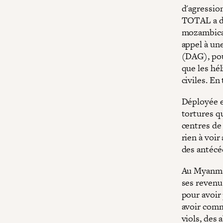
d'agressio
TOTAL a d
mozambicai
appel à un
(DAG), pou
que les hé
civiles. En
Déployée e
tortures qu
centres de 
rien à voi
des antécé
Au Myanmar
ses revenus
pour avoir
avoir comm
viols, des