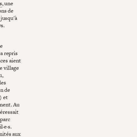
s
, une
ons de
 jusqu'à
ys.
ée
a repris
nces aient
e village
1,
les
on de
) et
iment. Au
téressait
 parc
l·e·s.
nités aux