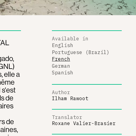
Available in
TAL
English
Portuguese (Brazil)
gado,
French
 (GNL)
German
 elle a
Spanish
 même
 s'est
Author
ds de
Ilham Rawoot
aires
Translator
rs de
Roxane Valier-Brasier
maines,