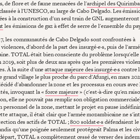
, de flore et de faune menacées de l'
archipel des Quirimba
classée à l'UNESCO, au large de Cabo Delgado. Les émissi
ées à la construction d'un seul train de GNL augmenteront
nt
les émissions de gaz à effet de serre de l'ensemble du pa
7, les communautés de Cabo Delgado sont confrontées à
 violences, d'abord de la part des insurgé·e·s, puis de l'arm
ne. TOTAL était bien consciente du problème lorsqu'elle 
n 2019, soit plus de deux ans après que les premières viole
es. À la suite d'une
attaque majeure des insurgé·e·s
contre l
e grand village le plus proche du parc d'Afungi, en mars 202
cidé d'abandonner la zone et les processus en cours avec 
és, invoquant la «
force majeure
» (c'est-à-dire qu'en rais
ion, elle ne pouvait pas remplir son obligation commerciale
on personnel de la zone, mettant le projet en pause indéfin
tte attaque, il était clair que l'armée mozambicaine ne s'in
otection des actifs de TOTAL ;
800 soldat·e·s
défendaient le
andis qu'une poignée seulement protégeait Palma et les civi
départ, TOTAL a complètement cessé de verser des indem