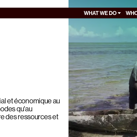
WHAT WE DO
WHO
cial et économique au
hodes qu'au
e des ressources et