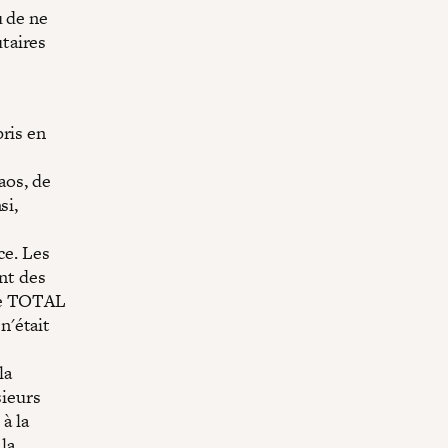
u de ne
taires
ris en
aos, de
si,
ce. Les
nt des
que TOTAL
 n'était
la
sieurs
à la
 la