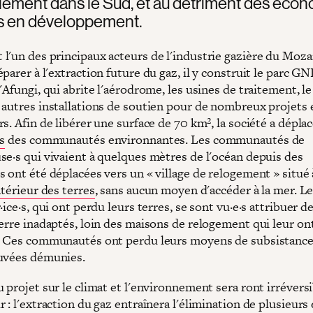
lement dans le Sud, et au détriment des éco
s en développement.
l'un des principaux acteurs de l'industrie gazière du Moz
parer à l'extraction future du gaz, il y construit le parc GN
'Afungi, qui abrite l'aérodrome, les usines de traitement, le 
 autres installations de soutien pour de nombreux projets 
s. Afin de libérer une surface de 70 km², la société a dépla
s
des communautés environnantes. Les communautés de
se·s qui vivaient à quelques mètres de l'océan depuis des
 ont été déplacées vers un « village de relogement » situé 
ntérieur des terres
, sans aucun moyen d'accéder à la mer. L
·ice·s, qui ont perdu leurs terres, se sont vu·e·s attribuer d
terre inadaptés, loin des maisons de relogement qui leur on
. Ces communautés ont perdu leurs moyens de subsistance
uvées démunies.
u projet sur le climat et l'environnement sera ront irréver
 : l'extraction du gaz entraînera l'élimination de plusieurs