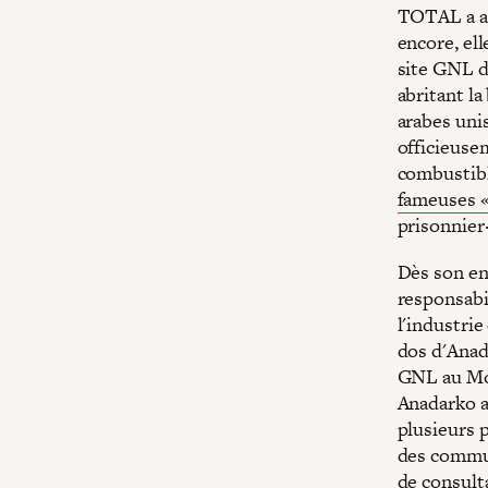
TOTAL a af
encore, ell
site GNL d
abritant la
arabes unis
officieuse
combustible
fameuses «
prisonnier
Dès son en
responsabi
l'industrie
dos d'Anada
GNL au Mo
Anadarko a
plusieurs 
des comm
de consult