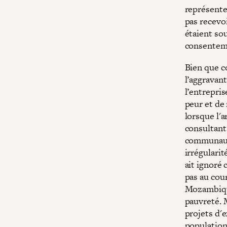
représente
pas recevo
étaient so
consentem
Bien que c
l’aggravan
l’entrepris
peur et de 
lorsque l'a
consultant·
communauté
irrégulari
ait ignoré 
pas au cou
Mozambique
pauvreté. M
projets d'e
population,