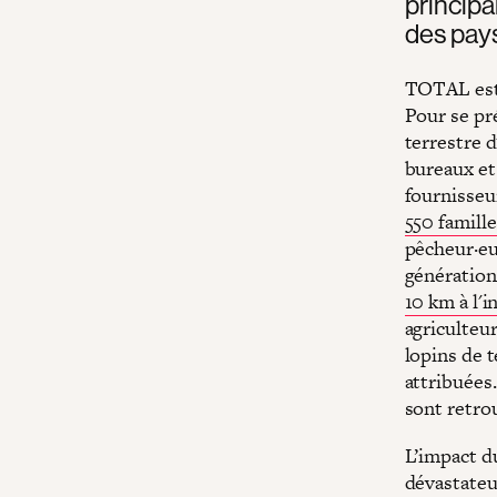
principa
des pay
TOTAL est 
Pour se pré
terrestre d
bureaux et
fournisseur
550 famille
pêcheur·eu
générations
10 km à l'i
agriculteur
lopins de 
attribuées
sont retro
L’impact d
dévastateur