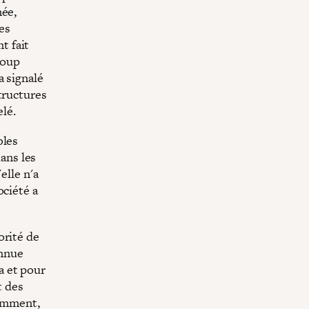
mée,
es
t fait
roup
a signalé
tructures
elé.
bles
dans les
elle n'a
ociété a
orité de
onnue
a et pour
t des
cemment,