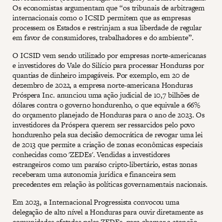
Os economistas argumentam que “os tribunais de arbitragem
internacionais como o ICSID permitem que as empresas
processem os Estados e restrinjam a sua liberdade de regular
em favor de consumidores, trabalhadores e do ambiente”.
O ICSID vem sendo utilizado por empresas norte-americanas
e investidores do Vale do Silício para processar Honduras por
quantias de dinheiro impagáveis. Por exemplo, em 20 de
dezembro de 2022, a empresa norte-americana Honduras
Próspera Inc. anunciou uma ação judicial de 10,7 bilhões de
dólares contra o governo hondurenho, o que equivale a 66%
do orçamento planejado de Honduras para o ano de 2023. Os
investidores da Próspera querem ser ressarcidos pelo povo
hondurenho pela sua decisão democrática de revogar uma lei
de 2013 que permite a criação de zonas econômicas especiais
conhecidas como 'ZEDEs'. Vendidas a investidores
estrangeiros como um paraíso cripto-libertário, estas zonas
receberam uma autonomia jurídica e financeira sem
precedentes em relação às políticas governamentais nacionais.
Em 2023, a Internacional Progressista convocou uma
delegação de alto nível a Honduras para ouvir diretamente as
comunidades afetadas pelas ZEDEs, para chamar a atenção