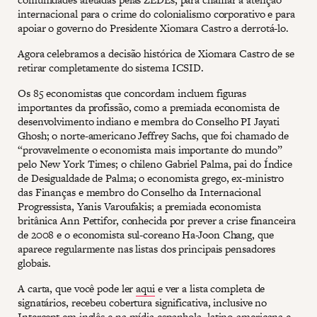
internacional para o crime do colonialismo corporativo e para
apoiar o governo do Presidente Xiomara Castro a derrotá-lo.
Agora celebramos a decisão histórica de Xiomara Castro de se
retirar completamente do sistema ICSID.
Os 85 economistas que concordam incluem figuras
importantes da profissão, como a premiada economista de
desenvolvimento indiano e membra do Conselho PI Jayati
Ghosh; o norte-americano Jeffrey Sachs, que foi chamado de
“provavelmente o economista mais importante do mundo”
pelo New York Times; o chileno Gabriel Palma, pai do Índice
de Desigualdade de Palma; o economista grego, ex-ministro
das Finanças e membro do Conselho da Internacional
Progressista, Yanis Varoufakis; a premiada economista
britânica Ann Pettifor, conhecida por prever a crise financeira
de 2008 e o economista sul-coreano Ha-Joon Chang, que
aparece regularmente nas listas dos principais pensadores
globais.
A carta, que você pode ler
aqui
e ver a lista completa de
signatários, recebeu cobertura significativa, inclusive no
Intercept
em inglês e na
mídia espanhola
,
latino-americana
e