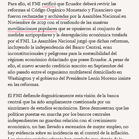
Para ello, el FMI
ratificó
que Ecuador deberá revivir las
reformas al Código Orgánico Monetario y Financiero que
fueron
rechazadas y archivadas
por la Asamblea Nacional en
Noviembre de 2019 con el trasfondo de las masivas
movilizaciones populares
que se opusieron al conjunto de
medidas antipopulares y la desregulación económica tutelada
por el FMI. La Asamblea Nacional juzgó que dichas reformas,
incluyendo la independencia del Banco Central, eran
inconstitucionales y peligrosas para la sostenibilidad del
régimen económico dolarizado que posee Ecuador. A pesar de
ello, el nuevo acuerdo crediticio suscrito en Septiembre del
año pasado entre el organismo multilateral domiciliado en
Washington y el gobierno del Presidente Lenín Moreno insiste
en las reformas.
El FMI defiende dogmáticamente esta visión de la banca
central que ha sido ampliamente cuestionada por un
sinnúmero de estudios económicos. Estos demuestran que las
políticas puestas en marcha por los bancos centrales
independientes no guardan relación con el crecimiento
económico, no han llevado a escenarios de mayor empleo, no
hay evidencia sobre su incidencia en el control de la inflación.
Las
ciencias sociales
además han revelado que, detrás de la