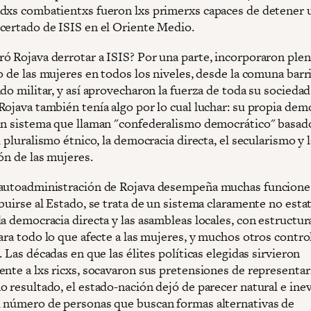
dxs combatientxs fueron lxs primerxs capaces de detener 
certado de ISIS en el Oriente Medio.
ó Rojava derrotar a ISIS? Por una parte, incorporaron pl
o de las mujeres en todos los niveles, desde la comuna barri
do militar, y así aprovecharon la fuerza de toda su sociedad
Rojava también tenía algo por lo cual luchar: su propia dem
un sistema que llaman "confederalismo democrático" basado
l pluralismo étnico, la democracia directa, el secularismo y 
ón de las mujeres.
autoadministración de Rojava desempeña muchas funcione
buirse al Estado, se trata de un sistema claramente no estat
a democracia directa y las asambleas locales, con estructur
ara todo lo que afecte a las mujeres, y muchos otros contro
. Las décadas en que las élites políticas elegidas sirvieron
ente a lxs ricxs, socavaron sus pretensiones de representar
 resultado, el estado-nación dejó de parecer natural e inev
 número de personas que buscan formas alternativas de