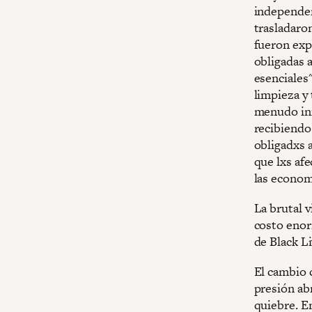
independen
trasladaro
fueron exp
obligadas a
esenciales
limpieza y
menudo inm
recibiendo 
obligadxs 
que lxs afe
las econom
La brutal v
costo enor
de Black L
El cambio 
presión ab
quiebre. E