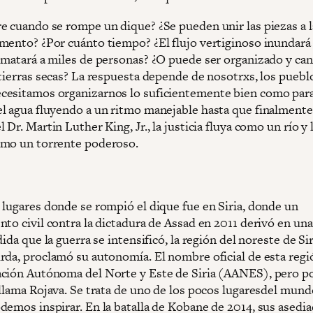
e cuando se rompe un dique? ¿Se pueden unir las piezas a l
mento? ¿Por cuánto tiempo? ¿El flujo vertiginoso inundará 
 matará a miles de personas? ¿O puede ser organizado y can
 tierras secas? La respuesta depende de nosotrxs, los puebl
esitamos organizarnos lo suficientemente bien como par
l agua fluyendo a un ritmo manejable hasta que finalment
 Dr. Martin Luther King, Jr., la justicia fluya como un río y 
mo un torrente poderoso.
 lugares donde se rompió el dique fue en Siria, donde un
to civil contra la dictadura de Assad en 2011 derivó en una
dida que la guerra se intensificó, la región del noreste de Sir
rda, proclamó su autonomía. El nombre oficial de esta regió
ción Autónoma del Norte y Este de Siria (AANES), pero po
 llama Rojava. Se trata de uno de los pocos lugaresdel mund
demos inspirar. En la batalla de Kobane de 2014, sus asedia