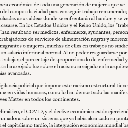
cia económica de toda una generación de mujeres que se
n del campo a la ciudad para conseguir trabajo remunerado;
ulsadas a sus aldeas donde se enfrentarán al hambre y se v
 casarse. En los Estados Unidos y el Reino Unido, lxs "trab
" han resultado ser médicxs, enfermerxs, ayudantes, person
 trabajadorxs de servicios de alimentación negrxs y morenxs
igrantes o mujeres, muchxs de ellxs en trabajos no sindic
un salario inferior al normal. Al no poder resguardarse por
a trabajar, el porcentaje desproporcionado de enfermedad 
cta ha arrojado luz sobre el racismo arraigado en la arquite
ías avanzadas.
igilancia policial que impone este racismo estructural tien
me en vidas humanas, como lo han demostrado las manifes
ives Matter en todos los continentes.
climático, el COVID, y el declive económico están ejercien
rumadora sobre un sistema que ya había alcanzado su punt
n el capitalismo tardío, la integración económica mundial b