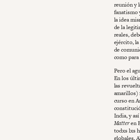
reunión y 
fanatismo y
la idea mi
de la legi
reales, deb
ejército, l
de comunic
como para 
Pero el ag
En los últi
las revuelt
amarillos)
curso en Ar
constituci
India, y a
Matter
en E
todxs lxs h
globales. 