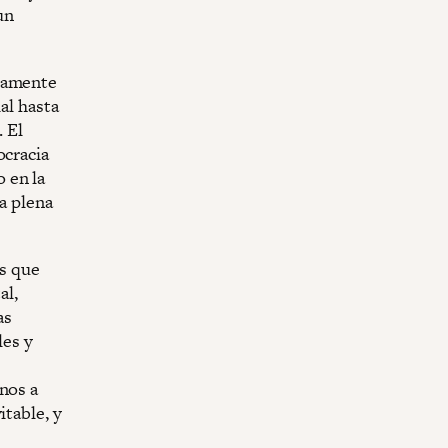
un
enamente
al hasta
. El
ocracia
 en la
la plena
s que
al,
as
les y
nos a
itable, y