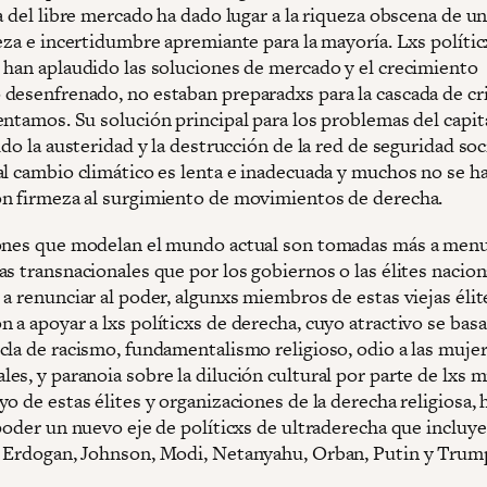
a del libre mercado ha dado lugar a la riqueza obscena de u
eza e incertidumbre apremiante para la mayoría. Lxs polític
 han aplaudido las soluciones de mercado y el crecimiento
desenfrenado, no estaban preparadxs para la cascada de cr
entamos. Su solución principal para los problemas del capi
ido la austeridad y la destrucción de la red de seguridad soci
al cambio climático es lenta e inadecuada y muchos no se h
n firmeza al surgimiento de movimientos de derecha.
ones que modelan el mundo actual son tomadas más a men
as transnacionales que por los gobiernos o las élites nacion
a renunciar al poder, algunxs miembros de estas viejas élit
 a apoyar a lxs políticxs de derecha, cuyo atractivo se bas
la de racismo, fundamentalismo religioso, odio a las mujere
s, y paranoia sobre la dilución cultural por parte de lxs m
o de estas élites y organizaciones de la derecha religiosa, 
poder un nuevo eje de políticxs de ultraderecha que incluye
 Erdogan, Johnson, Modi, Netanyahu, Orban, Putin y Trum