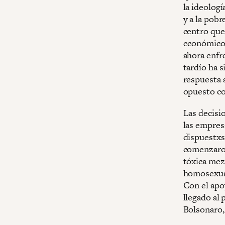
la ideologí
y a la pobr
centro que
económico 
ahora enfr
tardío ha s
respuesta 
opuesto co
Las decisi
las empres
dispuestxs 
comenzaron
tóxica mezc
homosexuale
Con el apoy
llegado al 
Bolsonaro,