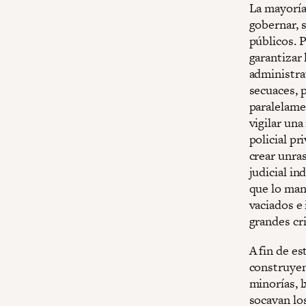
La mayoría
gobernar, 
públicos. 
garantizar 
administra
secuaces, p
paralelamen
vigilar una
policial pr
crear unra
judicial in
que lo man
vaciados e 
grandes cri
A fin de e
construyen
minorías, l
socavan lo