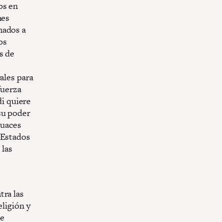
os en
nes
nados a
os
s de
ales para
fuerza
di quiere
su poder
cuaces
 Estados
 las
tra las
eligión y
de