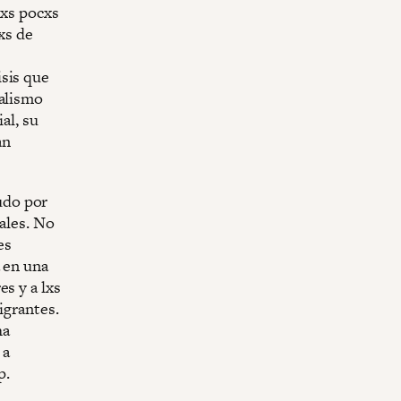
nxs pocxs
xs de
isis que
talismo
al, su
an
udo por
ales. No
es
a en una
s y a lxs
igrantes.
ha
 a
p.