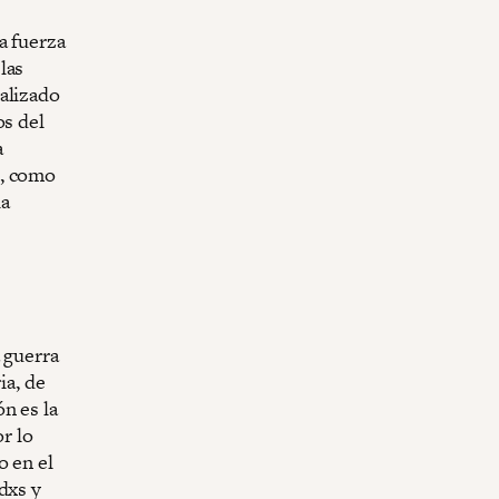
a fuerza
las
alizado
os del
a
e, como
la
 guerra
ia, de
n es la
r lo
o en el
dxs y