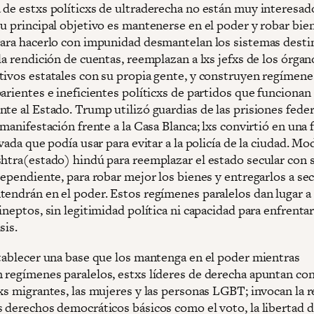
 de estxs políticxs de ultraderecha no están muy interesad
su principal objetivo es mantenerse en el poder y robar bie
Para hacerlo con impunidad desmantelan los sistemas desti
la rendición de cuentas, reemplazan a lxs jefxs de los órgan
tivos estatales con su propia gente, y construyen regímene
arientes e ineficientes políticxs de partidos que funcionan
te al Estado. Trump utilizó guardias de las prisiones feder
 manifestación frente a la Casa Blanca; lxs convirtió en una 
ivada que podía usar para evitar a la policía de la ciudad. Mo
shtra(estado) hindú para reemplazar el estado secular con 
dependiente, para robar mejor los bienes y entregarlos a se
tendrán en el poder. Estos regímenes paralelos dan lugar a
ineptos, sin legitimidad política ni capacidad para enfrentar
sis.
stablecer una base que los mantenga en el poder mientras
 regímenes paralelos, estxs líderes de derecha apuntan con
xs migrantes, las mujeres y las personas LGBT; invocan la r
s derechos democráticos básicos como el voto, la libertad 