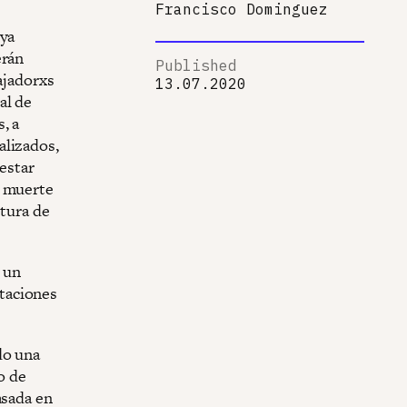
Francisco Dominguez
 ya
erán
Published
ajadorxs
13.07.2020
al de
, a
alizados,
 estar
y muerte
ctura de
e un
taciones
do una
o de
asada en