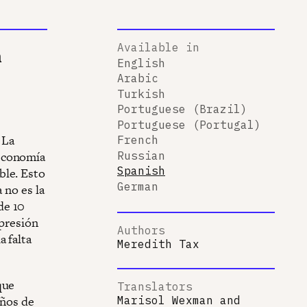
Available in
a
English
Arabic
Turkish
Portuguese (Brazil)
Portuguese (Portugal)
 La
French
 economía
Russian
Spanish
ble. Esto
German
 no es la
de 10
epresión
Authors
 falta
Meredith Tax
que
Translators
eños de
Marisol Wexman
and