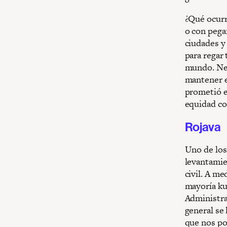
¿Qué ocurr
o con pega
ciudades y
para regar
mundo. Nec
mantener e
prometió el
equidad co
Rojava
Uno de los
levantamien
civil. A me
mayoría ku
Administra
general se
que nos po