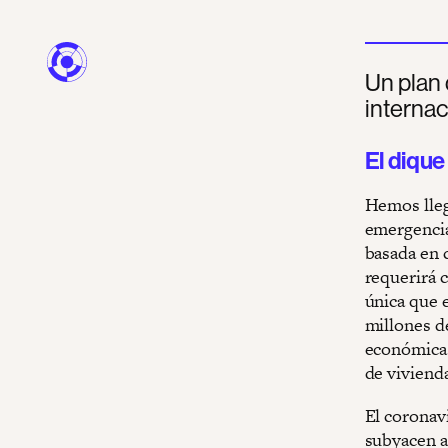
Un plan 
internac
El diqu
Hemos lleg
emergencia
basada en 
requerirá c
única que 
millones de
económica 
de viviend
El coronav
subyacen a 