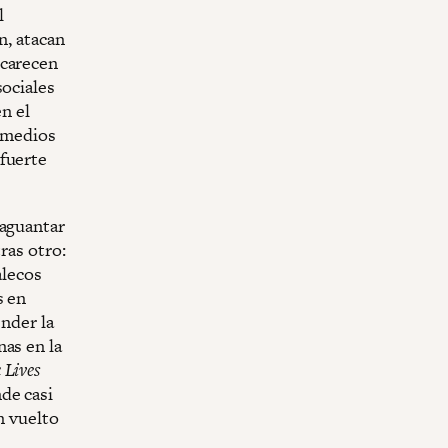
l
n, atacan
 carecen
sociales
en el
n medios
 fuerte
 aguantar
ras otro:
lecos
s en
ender la
nas en la
 Lives
de casi
n vuelto