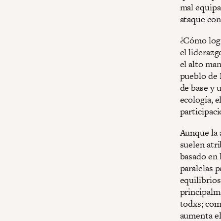
mal equipa
ataque con
¿Cómo logr
el liderazg
el alto man
pueblo de 
de base y 
ecología, e
participaci
Aunque la 
suelen atri
basado en l
paralelas p
equilibrios
principalm
todxs; como
aumenta el