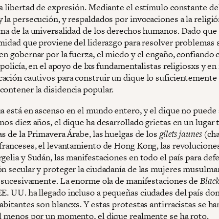
la libertad de expresión. Mediante el estímulo constante de
 la persecución, y respaldados por invocaciones a la religió
sma de la universalidad de los derechos humanos. Dado que
timidad que proviene del liderazgo para resolver problemas 
en gobernar por la fuerza, el miedo y el engaño, confiando 
a policía, en el apoyo de lxs fundamentalistas religiosxs y e
ación cautivos para construir un dique lo suficientemente
contener la disidencia popular.
ua está en ascenso en el mundo entero, y el dique no puede
mos diez años, el dique ha desarrollado grietas en un lugar t
as de la Primavera Árabe, las huelgas de los
gilets jaunes
(cha
 franceses, el levantamiento de Hong Kong, las revolucione
gelia y Sudán, las manifestaciones en todo el país para def
ón secular y proteger la ciudadanía de las mujeres musulma
sí sucesivamente. La enorme ola de manifestaciones de
Black
E. UU. ha llegado incluso a pequeñas ciudades del país don
abitantes son blancxs. Y estas protestas antirracistas se ha
Al menos por un momento, el dique realmente se ha roto.