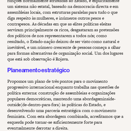
funções normalmente atribuídas ao Estado, é explicitamente
um sistema não estatal, baseado na democracia directa e em
assembleias locais, com estruturas paralelas para tudo o que
diga respeito às mulheres, e inúmeros outros pesos e
contrapesos. As décadas em que as elites políticas eleitas
serviram principalmente os ricos, desgastaram as pretensões
dos políticos de nos representarem a todos nós; como
resultado, o Estado-nação deixou de ser visto como natural e
inevitável, e um número crescente de pessoas começa a olhar
para formas alternativas de organização social. Um dos lugares
que está sob observação é Rojava.
Planeamento estratégico
Propomos um plano de três pontos para o movimento
progressivo internacional enquanto trabalha nas questões de
política externa: construção de assembleias e organizações
populares democráticas, mantendo uma abordageminside-
outside(de-dentro-para-fora) às políticas do Estado, e
desenvolvendo uma parceria estratégica com o movimento
feminista. Com esta abordagem combinada, acreditamos que a
esquerda pode tornar-se suficientemente forte para
eventualmente derrotar a direita.