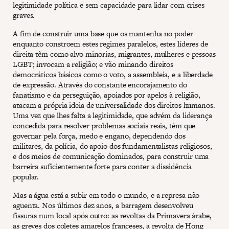
legitimidade política e sem capacidade para lidar com crises
graves.
A fim de construir uma base que os mantenha no poder
enquanto constroem estes regimes paralelos, estes líderes de
direita têm como alvo minorias, migrantes, mulheres e pessoas
LGBT; invocam a religião; e vão minando direitos
democráticos básicos como o voto, a assembleia, e a liberdade
de expressão. Através do constante encorajamento do
fanatismo e da perseguição, apoiados por apelos à religião,
atacam a própria ideia de universalidade dos direitos humanos.
Uma vez que lhes falta a legitimidade, que advém da liderança
concedida para resolver problemas sociais reais, têm que
governar pela força, medo e engano, dependendo dos
militares, da polícia, do apoio dos fundamentalistas religiosos,
e dos meios de comunicação dominados, para construir uma
barreira suficientemente forte para conter a dissidência
popular.
Mas a água está a subir em todo o mundo, e a represa não
aguenta. Nos últimos dez anos, a barragem desenvolveu
fissuras num local após outro: as revoltas da Primavera árabe,
as greves dos coletes amarelos franceses, a revolta de Hong