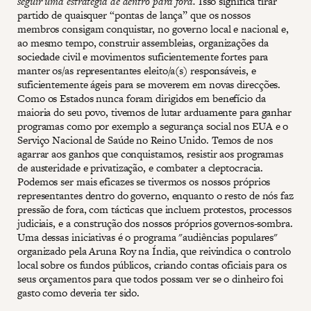
seguir uma estratégia de dentro para fora.
Isso significa tirar
partido de quaisquer “pontas de lança” que os nossos
membros consigam conquistar, no governo local e nacional e,
ao mesmo tempo, construir assembleias, organizações da
sociedade civil e movimentos suficientemente fortes para
manter os/as representantes eleito/a(s) responsáveis, e
suficientemente ágeis para se moverem em novas direcções.
Como os Estados nunca foram dirigidos em benefício da
maioria do seu povo, tivemos de lutar arduamente para ganhar
programas como por exemplo a segurança social nos EUA e o
Serviço Nacional de Saúde no Reino Unido. Temos de nos
agarrar aos ganhos que conquistamos, resistir aos programas
de austeridade e privatização, e combater a cleptocracia.
Podemos ser mais eficazes se tivermos os nossos próprios
representantes dentro do governo, enquanto o resto de nós faz
pressão de fora, com tácticas que incluem protestos, processos
judiciais, e a construção dos nossos próprios governos-sombra.
Uma dessas iniciativas é o programa "audiências populares"
organizado pela Aruna Roy na Índia, que reivindica o controlo
local sobre os fundos públicos, criando contas oficiais para os
seus orçamentos para que todos possam ver se o dinheiro foi
gasto como deveria ter sido.