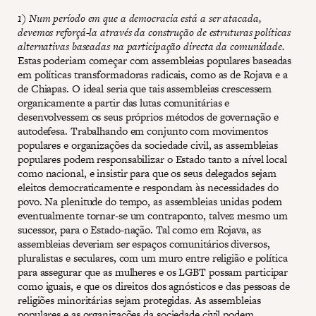
1) Num período em que a democracia está a ser atacada,
devemos reforçá-la através da construção de estruturas políticas
alternativas baseadas na participação directa da comunidade.
Estas poderiam começar com assembleias populares baseadas
em políticas transformadoras radicais, como as de Rojava e a
de Chiapas. O ideal seria que tais assembleias crescessem
organicamente a partir das lutas comunitárias e
desenvolvessem os seus próprios métodos de governação e
autodefesa. Trabalhando em conjunto com movimentos
populares e organizações da sociedade civil, as assembleias
populares podem responsabilizar o Estado tanto a nível local
como nacional, e insistir para que os seus delegados sejam
eleitos democraticamente e respondam às necessidades do
povo. Na plenitude do tempo, as assembleias unidas podem
eventualmente tornar-se um contraponto, talvez mesmo um
sucessor, para o Estado-nação. Tal como em Rojava, as
assembleias deveriam ser espaços comunitários diversos,
pluralistas e seculares, com um muro entre religião e política
para assegurar que as mulheres e os LGBT possam participar
como iguais, e que os direitos dos agnósticos e das pessoas de
religiões minoritárias sejam protegidas. As assembleias
populares e as organizações da sociedade civil podem