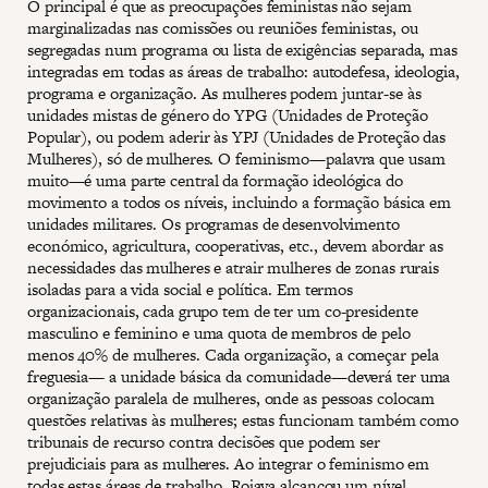
O principal é que as preocupações feministas não sejam
marginalizadas nas comissões ou reuniões feministas, ou
segregadas num programa ou lista de exigências separada, mas
integradas em todas as áreas de trabalho: autodefesa, ideologia,
programa e organização. As mulheres podem juntar-se às
unidades mistas de género do YPG (Unidades de Proteção
Popular), ou podem aderir às YPJ (Unidades de Proteção das
Mulheres), só de mulheres. O feminismo—palavra que usam
muito—é uma parte central da formação ideológica do
movimento a todos os níveis, incluindo a formação básica em
unidades militares. Os programas de desenvolvimento
económico, agricultura, cooperativas, etc., devem abordar as
necessidades das mulheres e atrair mulheres de zonas rurais
isoladas para a vida social e política. Em termos
organizacionais, cada grupo tem de ter um co-presidente
masculino e feminino e uma quota de membros de pelo
menos 40% de mulheres. Cada organização, a começar pela
freguesia— a unidade básica da comunidade—deverá ter uma
organização paralela de mulheres, onde as pessoas colocam
questões relativas às mulheres; estas funcionam também como
tribunais de recurso contra decisões que podem ser
prejudiciais para as mulheres. Ao integrar o feminismo em
todas estas áreas de trabalho, Rojava alcançou um nível