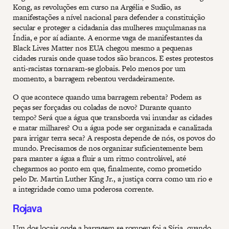
Kong, as revoluções em curso na Argélia e Sudão, as
manifestações a nível nacional para defender a constituição
secular e proteger a cidadania das mulheres muçulmanas na
Índia, e por aí adiante. A enorme vaga de manifestantes da
Black Lives Matter nos EUA chegou mesmo a pequenas
cidades rurais onde quase todos são brancos. E estes protestos
anti-racistas tornaram-se globais. Pelo menos por um
momento, a barragem rebentou verdadeiramente.
O que acontece quando uma barragem rebenta? Podem as
peças ser forçadas ou coladas de novo? Durante quanto
tempo? Será que a água que transborda vai inundar as cidades
e matar milhares? Ou a água pode ser organizada e canalizada
para irrigar terra seca? A resposta depende de nós, os povos do
mundo. Precisamos de nos organizar suficientemente bem
para manter a água a fluir a um ritmo controlável, até
chegarmos ao ponto em que, finalmente, como prometido
pelo Dr. Martin Luther King Jr., a justiça corra como um rio e
a integridade como uma poderosa corrente.
Rojava
Um dos locais onde a barragem se rompeu foi a Síria, quando