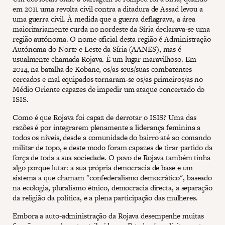
em 2011 uma revolta civil contra a ditadura de Assad levou a
uma guerra civil. À medida que a guerra deflagrava, a área
maioritariamente curda no nordeste da Síria declarava-se uma
região autónoma. O nome oficial desta região é Administração
Autónoma do Norte e Leste da Síria (AANES), mas é
usualmente chamada Rojava. É um lugar maravilhoso. Em
2014, na batalha de Kobane, os/as seus/suas combatentes
cercados e mal equipados tornaram-se os/as primeiros/as no
Médio Oriente capazes de impedir um ataque concertado do
ISIS.
Como é que Rojava foi capaz de derrotar o ISIS? Uma das
razões é por integrarem plenamente a liderança feminina a
todos os níveis, desde a comunidade do bairro até ao comando
militar de topo, e deste modo foram capazes de tirar partido da
força de toda a sua sociedade. O povo de Rojava também tinha
algo porque lutar: a sua própria democracia de base e um
sistema a que chamam "confederalismo democrático", baseado
na ecologia, pluralismo étnico, democracia directa, a separação
da religião da política, e a plena participação das mulheres.
Embora a auto-administração da Rojava desempenhe muitas