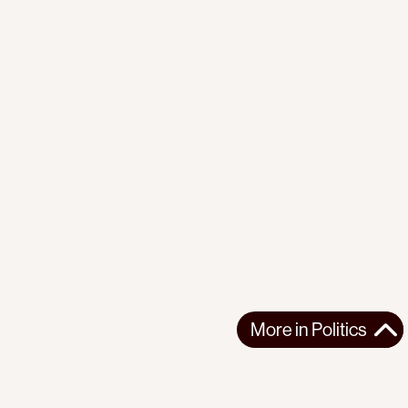
More in
Politics
More in
Politics