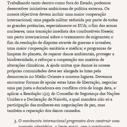
Trabalhando tanto dentro como fora do Estado, podemos
desenvolver iniciativas ambiciosas de política externa. Os
nossos objectivos devem incluir uma maior cooperação
internacional; uma pegada militar reduzida por parte de todas
as grandes potências, especialmente os EUA; o fim das armas
nucleares; uma transição imediata dos combustíveis fósseis;
um pacto internacional sobre o tratamento de migrantes; o
fim da resolução de disputas através de guerras e invasões;
uma maior cooperação sanitária e médica; e programas de
limpeza do planeta, de reparar danos ambientais, proteger a
biodiversidade, e reforçar a cooperação em matéria de
alterações climáticas. A ajuda mútua que damos às nossas
próprias comunidades deve ser alargada às lutas pela
democracia no Médio Oriente e noutros lugares. Devemos
encontrar formas de apoiar estas lutas de libertação, negociar
uma paz justa e duradoura em conflitos civis de longa data, e
aplicar a Resolução 1325 do Conselho de Segurança das Nações
Unidas e a Declaração de Nairobi, a qual mandata não só a
participação das mulheres em negociações de paz, mas
também a reparação dos danos causados.
O movimento internacional progressivo deve construir uma
parceria estratégica, a longo prazo, com o movimento