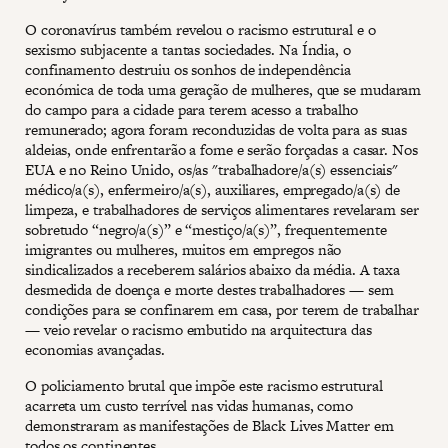
O coronavírus também revelou o racismo estrutural e o
sexismo subjacente a tantas sociedades. Na Índia, o
confinamento destruiu os sonhos de independência
económica de toda uma geração de mulheres, que se mudaram
do campo para a cidade para terem acesso a trabalho
remunerado; agora foram reconduzidas de volta para as suas
aldeias, onde enfrentarão a fome e serão forçadas a casar. Nos
EUA e no Reino Unido, os/as "trabalhadore/a(s) essenciais"
médico/a(s), enfermeiro/a(s), auxiliares, empregado/a(s) de
limpeza, e trabalhadores de serviços alimentares revelaram ser
sobretudo “negro/a(s)” e “mestiço/a(s)”, frequentemente
imigrantes ou mulheres, muitos em empregos não
sindicalizados a receberem salários abaixo da média. A taxa
desmedida de doença e morte destes trabalhadores — sem
condições para se confinarem em casa, por terem de trabalhar
— veio revelar o racismo embutido na arquitectura das
economias avançadas.
O policiamento brutal que impõe este racismo estrutural
acarreta um custo terrível nas vidas humanas, como
demonstraram as manifestações de Black Lives Matter em
todos os continentes.