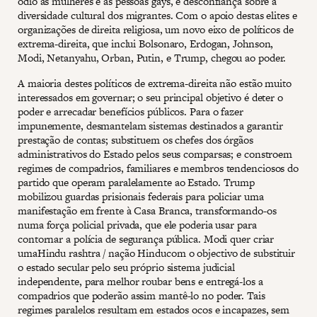
ódio às mulheres e às pessoas gays, e desconfiança sobre a
diversidade cultural dos migrantes. Com o apoio destas elites e
organizações de direita religiosa, um novo eixo de políticos de
extrema-direita, que inclui Bolsonaro, Erdogan, Johnson,
Modi, Netanyahu, Orban, Putin, e Trump, chegou ao poder.
A maioria destes políticos de extrema-direita não estão muito
interessados em governar; o seu principal objetivo é deter o
poder e arrecadar benefícios públicos. Para o fazer
impunemente, desmantelam sistemas destinados a garantir
prestação de contas; substituem os chefes dos órgãos
administrativos do Estado pelos seus comparsas; e constroem
regimes de compadrios, familiares e membros tendenciosos do
partido que operam paralelamente ao Estado. Trump
mobilizou guardas prisionais federais para policiar uma
manifestação em frente à Casa Branca, transformando-os
numa força policial privada, que ele poderia usar para
contornar a polícia de segurança pública. Modi quer criar
umaHindu rashtra / nação Hinducom o objectivo de substituir
o estado secular pelo seu próprio sistema judicial
independente, para melhor roubar bens e entregá-los a
compadrios que poderão assim mantê-lo no poder. Tais
regimes paralelos resultam em estados ocos e incapazes, sem