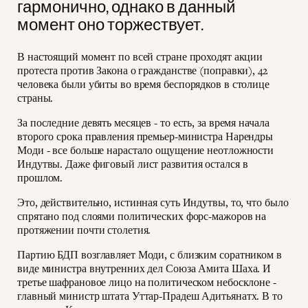
гармонично, однако в данный
момент оно торжествует.
В настоящий момент по всей стране проходят акции
протеста против Закона о гражданстве (поправки), 42
человека были убиты во время беспорядков в столице
страны.
За последние девять месяцев - то есть, за время начала
второго срока правления премьер-министра Нарендры
Моди - все больше нарастало ощущение неотложности
Индутвы. Даже фиговый лист развития остался в
прошлом.
Это, действительно, истинная суть Индутвы, то, что было
спрятано под слоями политических форс-мажоров на
протяжении почти столетия.
Партию БДП возглавляет Моди, с близким соратником в
виде министра внутренних дел Союза Амита Шаха. И
третье шафрановое лицо на политическом небосклоне -
главный министр штата Уттар-Прадеш Адитьянатх. В то