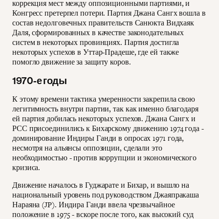
коррекция мест между оппозиционными партиями, и
Конгресс претерпел потери. Партия Джана Сангх вошла в
состав недолговечных правительств Санюкта Видхаяк
Даля, сформированных в качестве законодательных
систем в некоторых провинциях. Партия достигла
некоторых успехов в Уттар-Прадеше, где ей также
помогло движение за защиту коров.
1970-е годы
К этому времени тактика умеренности закрепила свою
легитимность внутри партии, так как именно благодаря
ей партия добилась некоторых успехов. Джана Сангх и
РСС присоединились к Бихарскому движению 1974 года -
доминирование Индиры Ганди в опросах 1971 года,
несмотря на альянсы оппозиции, сделали это
необходимостью - против коррупции и экономического
кризиса.
Движение началось в Гуджарате и Бихар, и вышло на
национальный уровень под руководством Джаяпракаша
Нараяна (JP). Индира Ганди ввела чрезвычайное
положение в 1975 - вскоре после того, как высокий суд