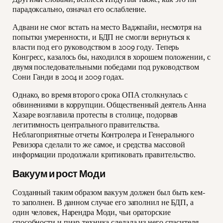
парадоксально, означал его ослабление.
Адвани не смог встать на место Ваджпайи, несмотря на
попытки умеренности, и БДП не смогли вернуться к
власти под его руководством в 2009 году. Теперь
Конгресс, казалось бы, находился в хорошем положении, с
двумя последовательными победами под руководством
Сони Ганди в 2004 и 2009 годах.
Однако, во время второго срока ОПА столкнулась с
обвинениями в коррупции. Общественный деятель Анна
Хазаре возглавила протесты в столице, подорвав
легитимность центрального правительства.
Неблагоприятные отчеты Контролера и Генерального
Ревизора сделали то же самое, и средства массовой
информации продолжали критиковать правительство.
Вакуум и рост Моди
Созданный таким образом вакуум должен был быть кем-
то заполнен. В данном случае его заполнил не БДП, а
один человек, Нарендра Моди, чьи ораторские
способности и пиар-техника сделала из него спасителя