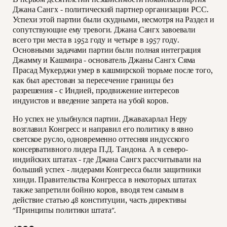
Джана Сангх - политический партнер организации РСС.
Успехи этой партии были скудными, несмотря на Раздел и
сопутствующие ему тревоги. Джана Сангх завоевали
всего три места в 1952 году и четыре в 1957 году.
Основными задачами партии были полная интеграция
Джамму и Кашмира - основатель Джаны Сангх Сяма
Прасад Мукерджи умер в кашмирской тюрьме после того,
как был арестован за пересечение границы без
разрешения - с Индией, продвижение интересов
индуистов и введение запрета на убой коров.
Но успех не улыбнулся партии. Джавахарлал Неру
возглавил Конгресс и направил его политику в явно
светское русло, одновременно оттесняя индусского
консервативного лидера П.Д. Тандона. А в северо-
индийских штатах - где Джана Сангх рассчитывали на
больший успех - лидерами Конгресса были защитники
хинди. Правительства Конгресса в некоторых штатах
также запретили бойню коров, вводя тем самым в
действие статью 48 конституции, часть директивы
"Принципы политики штата".