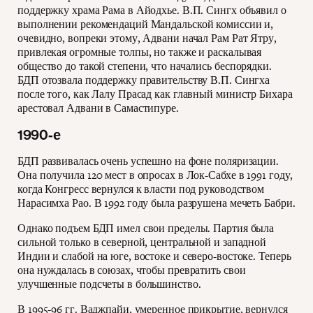
поддержку храма Рама в Айодхье. В.П. Сингх объявил о
выполнении рекомендаций Мандальской комиссии и,
очевидно, вопреки этому, Адвани начал Рам Рат Ятру,
привлекая огромные толпы, но также и раскалывая
общество до такой степени, что начались беспорядки.
БДП отозвала поддержку правительству В.П. Сингха
после того, как Лалу Прасад как главный министр Бихара
арестовал Адвани в Самастипуре.
1990-е
БДП развивалась очень успешно на фоне поляризации.
Она получила 120 мест в опросах в Лок-Сабхе в 1991 году,
когда Конгресс вернулся к власти под руководством
Нарасимха Рао. В 1992 году была разрушена мечеть Бабри.
Однако подъем БДП имел свои пределы. Партия была
сильной только в северной, центральной и западной
Индии и слабой на юге, востоке и северо-востоке. Теперь
она нуждалась в союзах, чтобы превратить свои
улучшенные подсчеты в большинство.
В 1995-96 гг. Ваджпайи, умеренное прикрытие, вернулся