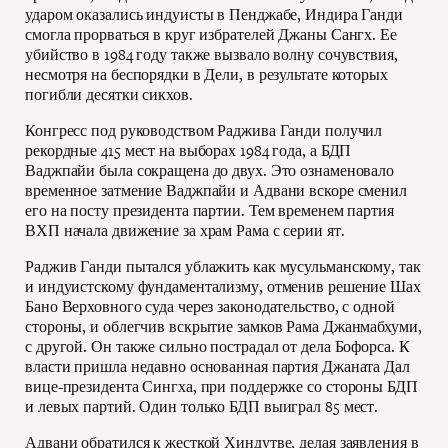
ударом оказались индуисты в Пенджабе, Индира Ганди
смогла прорваться в круг избрателей Джаны Сангх. Ее
убийство в 1984 году также вызвало волну сочувствия,
несмотря на беспорядки в Дели, в результате которых
погибли десятки сикхов.
Конгресс под руководством Раджива Ганди получил
рекордные 415 мест на выборах 1984 года, а БДП
Ваджпайи была сокращена до двух. Это ознаменовало
временное затмение Ваджпайи и Адвани вскоре сменил
его на посту президента партии. Тем временем партия
ВХП начала движение за храм Рама с серии ят.
Раджив Ганди пытался ублажить как мусульманскому, так
и индуистскому фундаментализму, отменив решение Шах
Бано Верховного суда через законодательство, с одной
стороны, и облегчив вскрытие замков Рама Джанмабхуми,
с другой. Он также сильно пострадал от дела Бофорса. К
власти пришла недавно основанная партия Джаната Дал
вице-президента Сингха, при поддержке со стороны БДП
и левых партий. Один только БДП выиграл 85 мест.
Адвани обратился к жесткой Хиндутве, делая заявления в