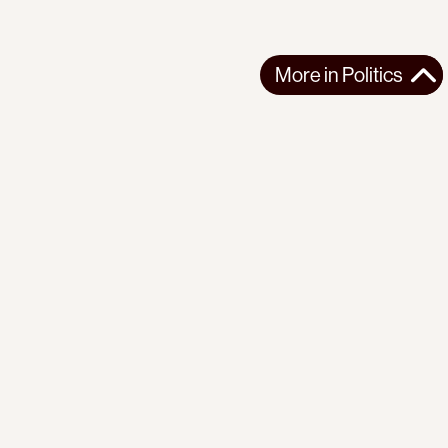
More in
Politics
More in
Politics
EUROPE
POLITICS
2026-07-23
In France, Lawfare Is Used to Silence Pro-Palestine
Lawmaker