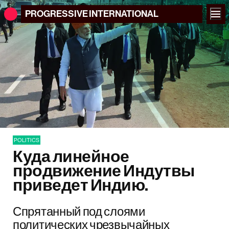
PROGRESSIVE
INTERNATIONAL
POLITICS
Куда линейное
продвижение Индутвы
приведет Индию.
Спрятанный под слоями
политических чрезвычайных