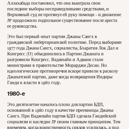
Аллахабада постановил, что она выиграла свои
последние выборы несправедливыми средствами, и
Верховный суд не протянул ей руку помощи - и движение
JP продолжило подпольное существование после ареста
ее руководства.
Это был первый опыт партии Джаны Сангх в
гражданской либертарианской политике. Перед выборами
1977 года Джана Сангх, социалисты, Бхаратия Лок Дал и
Конгресс (О) объединились в Партию Джаната и
разгромили Конгресс. Ваджпайи и Адвани стали
министрами в правительстве Морарджи Десаи. Но
идеологические противоречия вскоре привели к расколу
Джанатской партии, даже когда возвращения Индиры
Ганди к власти в 1980 году.
1980-е
Это десятилетие началось плохо для партии БДП,
основанной в 1980 году в качестве преемницы Джаны
Сангх. При Ваджпайи партия БДП сделала Гандийский
социализм и наследие JP своим главным принципом. Тем
временем, когда воинственность сикхов усилилась, а под