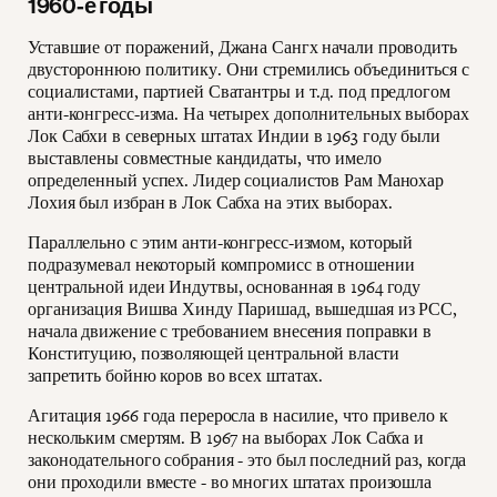
1960-е годы
Уставшие от поражений, Джана Сангх начали проводить
двустороннюю политику. Они стремились объединиться с
социалистами, партией Сватантры и т.д. под предлогом
анти-конгресс-изма. На четырех дополнительных выборах
Лок Сабхи в северных штатах Индии в 1963 году были
выставлены совместные кандидаты, что имело
определенный успех. Лидер социалистов Рам Манохар
Лохия был избран в Лок Сабха на этих выборах.
Параллельно с этим анти-конгресс-измом, который
подразумевал некоторый компромисс в отношении
центральной идеи Индутвы, основанная в 1964 году
организация Вишва Хинду Паришад, вышедшая из РСС,
начала движение с требованием внесения поправки в
Конституцию, позволяющей центральной власти
запретить бойню коров во всех штатах.
Агитация 1966 года переросла в насилие, что привело к
нескольким смертям. В 1967 на выборах Лок Сабха и
законодательного собрания - это был последний раз, когда
они проходили вместе - во многих штатах произошла