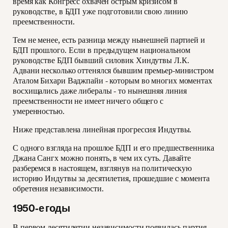
время как Конгресс охвачен острым кризисом в
руководстве, в БДП уже подготовили свою линию
преемственности.
Тем не менее, есть разница между нынешней партией и
БДП прошлого. Если в предыдущем национальном
руководстве БДП бывший силовик Хиндутвы Л.К.
Адвани несколько оттенялся бывшим премьер-министром
Аталом Бихари Ваджпайи - которым во многих моментах
восхищались даже либералы - то нынешняя линия
преемственности не имеет ничего общего с
умеренностью.
Ниже представлена линейная прогрессия Индутвы.
С одного взгляда на прошлое БДП и его предшественника
Джана Сангх можно понять, в чем их суть. Давайте
разберемся в настоящем, взглянув на политическую
историю Индутвы за десятилетия, прошедшие с момента
обретения независимости.
1950-е годы
В первом десятилетии независимости появилась партия