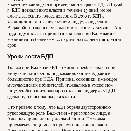
в качестве кандидата в премьер-министры от БДП. В 1996
г. БДП познали вкус власти в течение 13 дней, но не
смогла завоевать голоса доверия. В 1998 г. БДП с
коалиционным правительством под руководством
Ваджпайи познали вкус власти в течение 13 месяцев. А в
1999 году к власти пришло правительство Ваджпайи с
коалицией из более чем 20 партий на полный пятилетний
срок.
Уроки роста БДП
Только при Ваджпайе БДП смогли преобразовать свой
индутвинский скачок под командованием Адвани в
большинство при НДА. Причина: союзники, имеющие
мусульманских избирателей, нуждались в умеренном
лице, чтобы рационализировать свою поддержку БДП,
сделанную в основном для власти.
Это привело к тому, что БДП обрела двустороннюю
руководящую роль: Ваджпайи - приемлемое лицо, а
Адвани - приверженец жесткой линии. Но только
приемлемое лицо могло привести партию к власти.
Другими словами, всплеск Индутвы также, как это ни