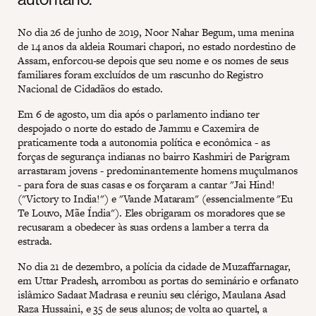
No dia 26 de junho de 2019, Noor Nahar Begum, uma menina
de 14 anos da aldeia Roumari chapori, no estado nordestino de
Assam, enforcou-se depois que seu nome e os nomes de seus
familiares foram excluídos de um rascunho do Registro
Nacional de Cidadãos do estado.
Em 6 de agosto, um dia após o parlamento indiano ter
despojado o norte do estado de Jammu e Caxemira de
praticamente toda a autonomia política e econômica - as
forças de segurança indianas no bairro Kashmiri de Parigram
arrastaram jovens - predominantemente homens muçulmanos
- para fora de suas casas e os forçaram a cantar "Jai Hind!
("Victory to India!") e "Vande Mataram" (essencialmente "Eu
Te Louvo, Mãe Índia"). Eles obrigaram os moradores que se
recusaram a obedecer às suas ordens a lamber a terra da
estrada.
No dia 21 de dezembro, a polícia da cidade de Muzaffarnagar,
em Uttar Pradesh, arrombou as portas do seminário e orfanato
islâmico Sadaat Madrasa e reuniu seu clérigo, Maulana Asad
Raza Hussaini, e 35 de seus alunos; de volta ao quartel, a