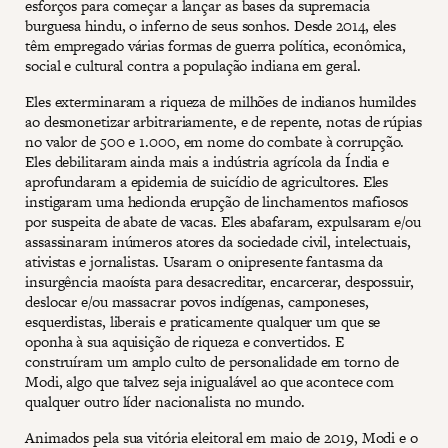
esforços para começar a lançar as bases da supremacia
burguesa hindu, o inferno de seus sonhos. Desde 2014, eles
têm empregado várias formas de guerra política, econômica,
social e cultural contra a população indiana em geral.
Eles exterminaram a riqueza de milhões de indianos humildes
ao desmonetizar arbitrariamente, e de repente, notas de rúpias
no valor de 500 e 1.000, em nome do combate à corrupção.
Eles debilitaram ainda mais a indústria agrícola da Índia e
aprofundaram a epidemia de suicídio de agricultores. Eles
instigaram uma hedionda erupção de linchamentos mafiosos
por suspeita de abate de vacas. Eles abafaram, expulsaram e/ou
assassinaram inúmeros atores da sociedade civil, intelectuais,
ativistas e jornalistas. Usaram o onipresente fantasma da
insurgência maoísta para desacreditar, encarcerar, despossuir,
deslocar e/ou massacrar povos indígenas, camponeses,
esquerdistas, liberais e praticamente qualquer um que se
oponha à sua aquisição de riqueza e convertidos. E
construíram um amplo culto de personalidade em torno de
Modi, algo que talvez seja inigualável ao que acontece com
qualquer outro líder nacionalista no mundo.
Animados pela sua vitória eleitoral em maio de 2019, Modi e o