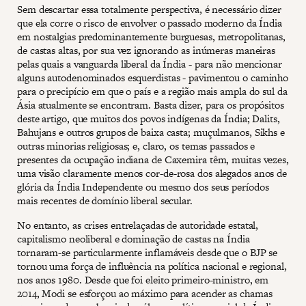
Sem descartar essa totalmente perspectiva, é necessário dizer
que ela corre o risco de envolver o passado moderno da Índia
em nostalgias predominantemente burguesas, metropolitanas,
de castas altas, por sua vez ignorando as inúmeras maneiras
pelas quais a vanguarda liberal da Índia - para não mencionar
alguns autodenominados esquerdistas - pavimentou o caminho
para o precipício em que o país e a região mais ampla do sul da
Ásia atualmente se encontram. Basta dizer, para os propósitos
deste artigo, que muitos dos povos indígenas da Índia; Dalits,
Bahujans e outros grupos de baixa casta; muçulmanos, Sikhs e
outras minorias religiosas; e, claro, os temas passados e
presentes da ocupação indiana de Caxemira têm, muitas vezes,
uma visão claramente menos cor-de-rosa dos alegados anos de
glória da Índia Independente ou mesmo dos seus períodos
mais recentes de domínio liberal secular.
No entanto, as crises entrelaçadas de autoridade estatal,
capitalismo neoliberal e dominação de castas na Índia
tornaram-se particularmente inflamáveis desde que o BJP se
tornou uma força de influência na política nacional e regional,
nos anos 1980. Desde que foi eleito primeiro-ministro, em
2014, Modi se esforçou ao máximo para acender as chamas