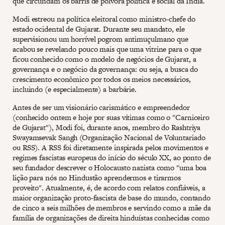
que circundam os barris de pólvora política e social da Índia.
Modi estreou na política eleitoral como ministro-chefe do
estado ocidental de Gujarat. Durante seu mandato, ele
supervisionou um horrível pogrom antimuçulmano que
acabou se revelando pouco mais que uma vitrine para o que
ficou conhecido como o modelo de negócios de Gujarat, a
governança e o negócio da governança: ou seja, a busca do
crescimento econômico por todos os meios necessários,
incluindo (e especialmente) a barbárie.
Antes de ser um visionário carismático e empreendedor
(conhecido ontem e hoje por suas vítimas como o "Carniceiro
de Gujarat"), Modi foi, durante anos, membro do Rashtriya
Swayamsevak Sangh (Organização Nacional de Voluntariado
ou RSS). A RSS foi diretamente inspirada pelos movimentos e
regimes fascistas europeus do início do século XX, ao ponto de
seu fundador descrever o Holocausto nazista como "uma boa
lição para nós no Hindustão aprendermos e tirarmos
proveito". Atualmente, é, de acordo com relatos confiáveis, a
maior organização proto-fascista de base do mundo, contando
de cinco a seis milhões de membros e servindo como a mãe da
família de organizações de direita hinduístas conhecidas como