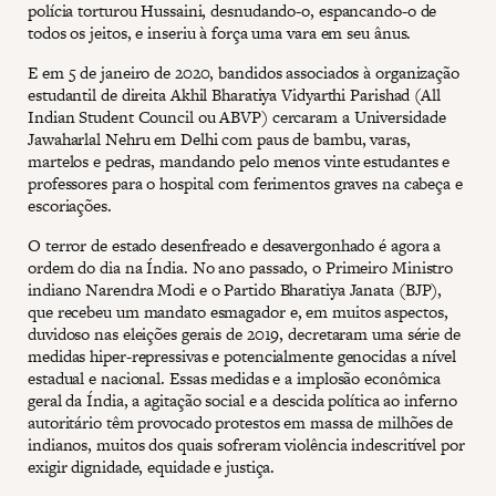
polícia torturou Hussaini, desnudando-o, espancando-o de
todos os jeitos, e inseriu à força uma vara em seu ânus.
E em 5 de janeiro de 2020, bandidos associados à organização
estudantil de direita Akhil Bharatiya Vidyarthi Parishad (All
Indian Student Council ou ABVP) cercaram a Universidade
Jawaharlal Nehru em Delhi com paus de bambu, varas,
martelos e pedras, mandando pelo menos vinte estudantes e
professores para o hospital com ferimentos graves na cabeça e
escoriações.
O terror de estado desenfreado e desavergonhado é agora a
ordem do dia na Índia. No ano passado, o Primeiro Ministro
indiano Narendra Modi e o Partido Bharatiya Janata (BJP),
que recebeu um mandato esmagador e, em muitos aspectos,
duvidoso nas eleições gerais de 2019, decretaram uma série de
medidas hiper-repressivas e potencialmente genocidas a nível
estadual e nacional. Essas medidas e a implosão econômica
geral da Índia, a agitação social e a descida política ao inferno
autoritário têm provocado protestos em massa de milhões de
indianos, muitos dos quais sofreram violência indescritível por
exigir dignidade, equidade e justiça.