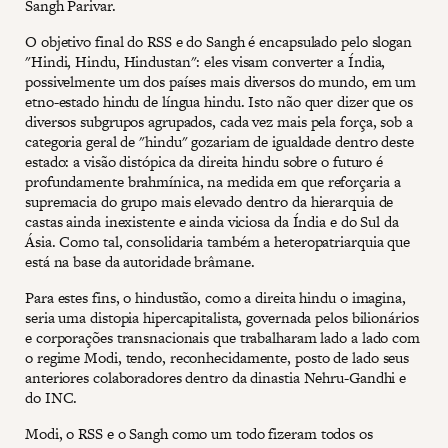
Sangh Parivar.
O objetivo final do RSS e do Sangh é encapsulado pelo slogan
"Hindi, Hindu, Hindustan": eles visam converter a Índia,
possivelmente um dos países mais diversos do mundo, em um
etno-estado hindu de língua hindu. Isto não quer dizer que os
diversos subgrupos agrupados, cada vez mais pela força, sob a
categoria geral de "hindu" gozariam de igualdade dentro deste
estado: a visão distópica da direita hindu sobre o futuro é
profundamente brahmínica, na medida em que reforçaria a
supremacia do grupo mais elevado dentro da hierarquia de
castas ainda inexistente e ainda viciosa da Índia e do Sul da
Ásia. Como tal, consolidaria também a heteropatriarquia que
está na base da autoridade brâmane.
Para estes fins, o hindustão, como a direita hindu o imagina,
seria uma distopia hipercapitalista, governada pelos bilionários
e corporações transnacionais que trabalharam lado a lado com
o regime Modi, tendo, reconhecidamente, posto de lado seus
anteriores colaboradores dentro da dinastia Nehru-Gandhi e
do INC.
Modi, o RSS e o Sangh como um todo fizeram todos os