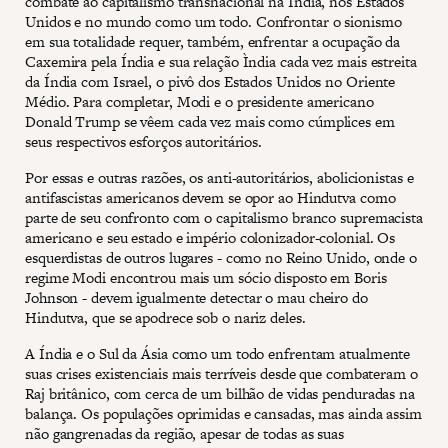
combate ao capitalismo transnacional na Índia, nos Estados
Unidos e no mundo como um todo. Confrontar o sionismo
em sua totalidade requer, também, enfrentar a ocupação da
Caxemira pela Índia e sua relação Ìndia cada vez mais estreita
da Índia com Israel, o pivô dos Estados Unidos no Oriente
Médio. Para completar, Modi e o presidente americano
Donald Trump se vêem cada vez mais como cúmplices em
seus respectivos esforços autoritários.
Por essas e outras razões, os anti-autoritários, abolicionistas e
antifascistas americanos devem se opor ao Hindutva como
parte de seu confronto com o capitalismo branco supremacista
americano e seu estado e império colonizador-colonial. Os
esquerdistas de outros lugares - como no Reino Unido, onde o
regime Modi encontrou mais um sócio disposto em Boris
Johnson - devem igualmente detectar o mau cheiro do
Hindutva, que se apodrece sob o nariz deles.
A Índia e o Sul da Ásia como um todo enfrentam atualmente
suas crises existenciais mais terríveis desde que combateram o
Raj britânico, com cerca de um bilhão de vidas penduradas na
balança. Os populações oprimidas e cansadas, mas ainda assim
não gangrenadas da região, apesar de todas as suas