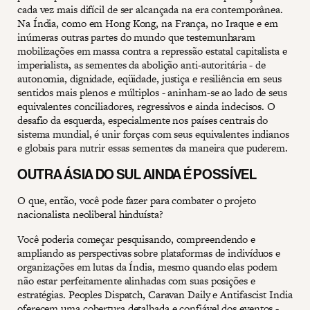
cada vez mais difícil de ser alcançada na era contemporânea.
Na Índia, como em Hong Kong, na França, no Iraque e em
inúmeras outras partes do mundo que testemunharam
mobilizações em massa contra a repressão estatal capitalista e
imperialista, as sementes da abolição anti-autoritária - de
autonomia, dignidade, eqüidade, justiça e resiliência em seus
sentidos mais plenos e múltiplos - aninham-se ao lado de seus
equivalentes conciliadores, regressivos e ainda indecisos. O
desafio da esquerda, especialmente nos países centrais do
sistema mundial, é unir forças com seus equivalentes indianos
e globais para nutrir essas sementes da maneira que puderem.
OUTRA ÁSIA DO SUL AINDA É POSSÍVEL
O que, então, você pode fazer para combater o projeto
nacionalista neoliberal hinduísta?
Você poderia começar pesquisando, compreendendo e
ampliando as perspectivas sobre plataformas de indivíduos e
organizações em lutas da Índia, mesmo quando elas podem
não estar perfeitamente alinhadas com suas posições e
estratégias. Peoples Dispatch, Caravan Daily e Antifascist India
oferecem uma cobertura detalhada e confiável dos eventos -