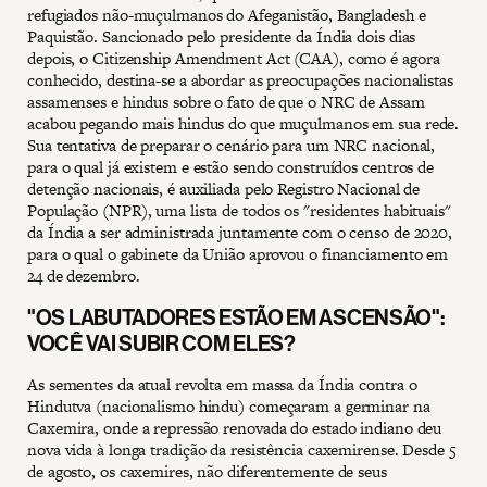
refugiados não-muçulmanos do Afeganistão, Bangladesh e
Paquistão. Sancionado pelo presidente da Índia dois dias
depois, o Citizenship Amendment Act (CAA), como é agora
conhecido, destina-se a abordar as preocupações nacionalistas
assamenses e hindus sobre o fato de que o NRC de Assam
acabou pegando mais hindus do que muçulmanos em sua rede.
Sua tentativa de preparar o cenário para um NRC nacional,
para o qual já existem e estão sendo construídos centros de
detenção nacionais, é auxiliada pelo Registro Nacional de
População (NPR), uma lista de todos os "residentes habituais"
da Índia a ser administrada juntamente com o censo de 2020,
para o qual o gabinete da União aprovou o financiamento em
24 de dezembro.
"OS LABUTADORES ESTÃO EM ASCENSÃO":
VOCÊ VAI SUBIR COM ELES?
As sementes da atual revolta em massa da Índia contra o
Hindutva (nacionalismo hindu) começaram a germinar na
Caxemira, onde a repressão renovada do estado indiano deu
nova vida à longa tradição da resistência caxemirense. Desde 5
de agosto, os caxemires, não diferentemente de seus