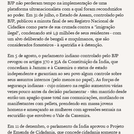
BJP não perderam tempo na implementação de uma
plataforma ultranacionalista com a qual foram reconduzidos
ao poder. Em 31 de julho, o Estado de Assam, controlado pelo
BJP, publicou a minuta final de seu Registro Nacional de
Cidadãos como parte de sua cruzada contra a "imigração
ilegal", condenando até 1,9 milhões de seus residentes - com
um alvo deliberado de bengali e muçulmanos, que são
considerados forasteiros - à apatridia e à detenção.
Em 5 de agosto, o parlamento indiano controlado pelo BJP
revogou os artigos 370 e 35A da Constituição da Índia, que
concediam à Jammu e à Caxemira o status de estado
independente e garantiam ao seu povo algum controle sobre
seus assuntos internos (pelo menos no papel). As forças de
segurança indianas - cujo número na região aumentou várias
vezes pouco antes da decisão parlamentar - têm mantido desde
então um apagão quase total nas comunicações, mutilando os
manifestantes com pellets, prendendo em massa jovens
homens e ameaçando as mulheres com agressões sexuais na
escuridão que envolveu o Vale da Caxemira.
Em 11 de dezembro, o parlamento da Índia aprovou o Projeto
de Emenda de Cidadania, que concede cidadania somente a