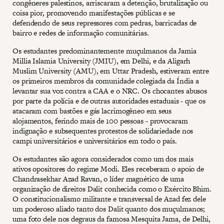
congêneres palestinos, arriscaram a detenção, brutalização ou
coisa pior, promovendo manifestações públicas e se
defendendo de seus repressores com pedras, barricadas de
bairro e redes de informação comunitárias.
Os estudantes predominantemente muçulmanos da Jamia
Millia Islamia University (JMIU), em Delhi, e da Aligarh
Muslim University (AMU), em Uttar Pradesh, estiveram entre
os primeiros membros da comunidade colegiada da Índia a
levantar sua voz contra a CAA e o NRC. Os chocantes abusos
por parte da polícia e de outras autoridades estaduais - que os
atacaram com bastões e gás lacrimogêneo em seus
alojamentos, ferindo mais de 100 pessoas - provocaram
indignação e subsequentes protestos de solidariedade nos
campi universitários e universitários em todo o país.
Os estudantes são agora considerados como um dos mais
ativos opositores do regime Modi. Eles receberam o apoio de
Chandrasekhar Azad Ravan, o líder magnético de uma
organização de direitos Dalit conhecida como o Exército Bhim.
O constitucionalismo militante e transversal de Azad fez dele
um poderoso aliado tanto dos Dalit quanto dos muçulmanos;
uma foto dele nos degraus da famosa Mesquita Jama, de Delhi,