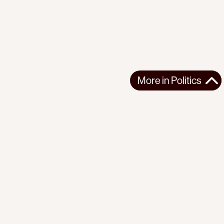
More in
Politics
More in
Politics