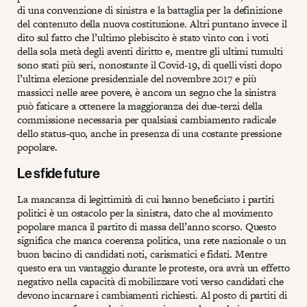
di una convenzione di sinistra e la battaglia per la definizione
del contenuto della nuova costituzione. Altri puntano invece il
dito sul fatto che l’ultimo plebiscito è stato vinto con i voti
della sola metà degli aventi diritto e, mentre gli ultimi tumulti
sono stati più seri, nonostante il Covid-19, di quelli visti dopo
l’ultima elezione presidenziale del novembre 2017 e più
massicci nelle aree povere, è ancora un segno che la sinistra
può faticare a ottenere la maggioranza dei due-terzi della
commissione necessaria per qualsiasi cambiamento radicale
dello status-quo, anche in presenza di una costante pressione
popolare.
Le sfide future
La mancanza di legittimità di cui hanno beneficiato i partiti
politici è un ostacolo per la sinistra, dato che al movimento
popolare manca il partito di massa dell’anno scorso. Questo
significa che manca coerenza politica, una rete nazionale o un
buon bacino di candidati noti, carismatici e fidati. Mentre
questo era un vantaggio durante le proteste, ora avrà un effetto
negativo nella capacità di mobilizzare voti verso candidati che
devono incarnare i cambiamenti richiesti. Al posto di partiti di