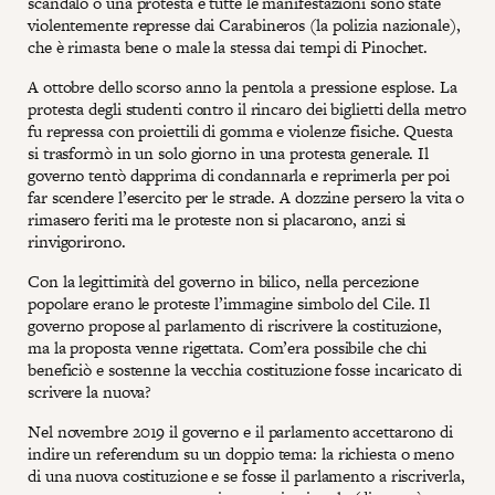
scandalo o una protesta e tutte le manifestazioni sono state
violentemente represse dai Carabineros (la polizia nazionale),
che è rimasta bene o male la stessa dai tempi di Pinochet.
A ottobre dello scorso anno la pentola a pressione esplose. La
protesta degli studenti contro il rincaro dei biglietti della metro
fu repressa con proiettili di gomma e violenze fisiche. Questa
si trasformò in un solo giorno in una protesta generale. Il
governo tentò dapprima di condannarla e reprimerla per poi
far scendere l’esercito per le strade. A dozzine persero la vita o
rimasero feriti ma le proteste non si placarono, anzi si
rinvigorirono.
Con la legittimità del governo in bilico, nella percezione
popolare erano le proteste l’immagine simbolo del Cile. Il
governo propose al parlamento di riscrivere la costituzione,
ma la proposta venne rigettata. Com’era possibile che chi
beneficiò e sostenne la vecchia costituzione fosse incaricato di
scrivere la nuova?
Nel novembre 2019 il governo e il parlamento accettarono di
indire un referendum su un doppio tema: la richiesta o meno
di una nuova costituzione e se fosse il parlamento a riscriverla,