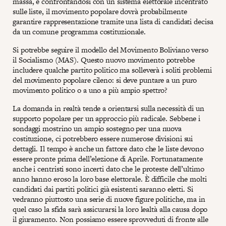
massa, e confrontandosi con un sistema elettorale incentrato
sulle liste, il movimento popolare dovrà probabilmente
garantire rappresentazione tramite una lista di candidati decisa
da un comune programma costituzionale.
Si potrebbe seguire il modello del Movimento Boliviano verso
il Socialismo (MAS). Questo nuovo movimento potrebbe
includere qualche partito politico ma solleverà i soliti problemi
del movimento popolare cileno: si deve puntare a un puro
movimento politico o a uno a più ampio spettro?
La domanda in realtà tende a orientarsi sulla necessità di un
supporto popolare per un approccio più radicale. Sebbene i
sondaggi mostrino un ampio sostegno per una nuova
costituzione, ci potrebbero essere numerose divisioni sui
dettagli. Il tempo è anche un fattore dato che le liste devono
essere pronte prima dell’elezione di Aprile. Fortunatamente
anche i centristi sono incerti dato che le proteste dell’ultimo
anno hanno eroso la loro base elettorale. È difficile che molti
candidati dai partiti politici già esistenti saranno eletti. Si
vedranno piuttosto una serie di nuove figure politiche, ma in
quel caso la sfida sarà assicurarsi la loro lealtà alla causa dopo
il giuramento. Non possiamo essere sprovveduti di fronte alle