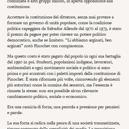
comunista e altri gruppi minori, in aperta opposizione alla
costituzione.
Accettare la costituzione del dittatore, senza mai provare a
formare un governo di unità popolare, come la coalizione
politica capeggiata da Salvador Allende dal 1970 al 1973, è stato
il prezzo da pagare per poter riavere un potere politico
democratico, anche se limitato. “Li abbiamo arginati, ben
arginati” notò Pinochet con compiacenza.
Ma questo costo è stato pagato dal popolo in ogni sua battaglia
dal 1990 in poi. Studenti, popolazioni indigene, lavoratori,
ambientalisti e ogni movimento sociale e politico si sono
prima o poi scontrati con i paletti imposti dalla costituzione di
Pinochet. È stata riformata più volte, rimuovendo gli elementi
più autoritari come la nomina dei senatori, ma l’essenza è
rimasta la stessa: non era possibile alcun rilevante
cambiamento politico, sociale o economico.
Era una camicia di forza, una pentola a pressione per pensieri
e parole.
La sua forza si radica nella paura di una società traumatizzata,
timore sostenuto dalla complicità dei media. La transizione