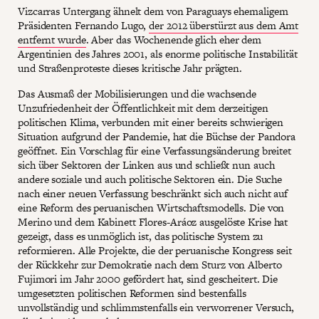
Vizcarras Untergang ähnelt dem von Paraguays ehemaligem
Präsidenten Fernando Lugo,
der 2012 überstürzt aus dem Amt
entfernt wurde
. Aber das Wochenende glich eher dem
Argentinien des Jahres 2001, als enorme politische Instabilität
und Straßenproteste dieses kritische Jahr prägten.
Das Ausmaß der Mobilisierungen und die wachsende
Unzufriedenheit der Öffentlichkeit mit dem derzeitigen
politischen Klima, verbunden mit einer bereits schwierigen
Situation aufgrund der Pandemie, hat die Büchse der Pandora
geöffnet. Ein Vorschlag für eine Verfassungsänderung breitet
sich über Sektoren der Linken aus und schließt nun auch
andere soziale und auch politische Sektoren ein. Die Suche
nach einer neuen Verfassung beschränkt sich auch nicht auf
eine Reform des peruanischen Wirtschaftsmodells. Die von
Merino und dem Kabinett Flores-Aráoz ausgelöste Krise hat
gezeigt, dass es unmöglich ist, das politische System zu
reformieren. Alle Projekte, die der peruanische Kongress seit
der Rückkehr zur Demokratie nach dem Sturz von Alberto
Fujimori im Jahr 2000 gefördert hat, sind gescheitert. Die
umgesetzten politischen Reformen sind bestenfalls
unvollständig und schlimmstenfalls ein verworrener Versuch,