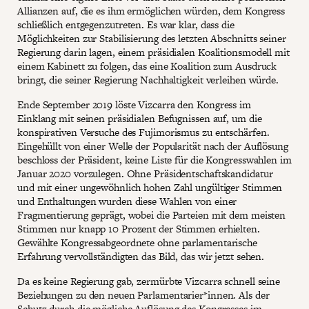
Allianzen auf, die es ihm ermöglichen würden, dem Kongress
schließlich entgegenzutreten. Es war klar, dass die
Möglichkeiten zur Stabilisierung des letzten Abschnitts seiner
Regierung darin lagen, einem präsidialen Koalitionsmodell mit
einem Kabinett zu folgen, das eine Koalition zum Ausdruck
bringt, die seiner Regierung Nachhaltigkeit verleihen würde.
Ende September 2019 löste Vizcarra den Kongress im
Einklang mit seinen präsidialen Befugnissen auf, um die
konspirativen Versuche des Fujimorismus zu entschärfen.
Eingehüllt von einer Welle der Popularität nach der Auflösung
beschloss der Präsident, keine Liste für die Kongresswahlen im
Januar 2020 vorzulegen. Ohne Präsidentschaftskandidatur
und mit einer ungewöhnlich hohen Zahl ungültiger Stimmen
und Enthaltungen wurden diese Wahlen von einer
Fragmentierung geprägt, wobei die Parteien mit dem meisten
Stimmen nur knapp 10 Prozent der Stimmen erhielten.
Gewählte Kongressabgeordnete ohne parlamentarische
Erfahrung vervollständigten das Bild, das wir jetzt sehen.
Da es keine Regierung gab, zermürbte Vizcarra schnell seine
Beziehungen zu den neuen Parlamentarier*innen. Als der
Schutz durch die mögliche Auflösung des Kongresses im