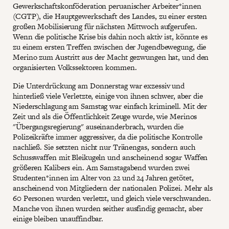
Gewerkschaftskonföderation peruanischer Arbeiter*innen
(CGTP), die Hauptgewerkschaft des Landes, zu einer ersten
großen Mobilisierung für nächsten Mittwoch aufgerufen.
Wenn die politische Krise bis dahin noch aktiv ist, könnte es
zu einem ersten Treffen zwischen der Jugendbewegung, die
Merino zum Austritt aus der Macht gezwungen hat, und den
organisierten Volkssektoren kommen.
Die Unterdrückung am Donnerstag war exzessiv und
hinterließ viele Verletzte, einige von ihnen schwer, aber die
Niederschlagung am Samstag war einfach kriminell. Mit der
Zeit und als die Öffentlichkeit Zeuge wurde, wie Merinos
"Übergangsregierung" auseinanderbrach, wurden die
Polizeikräfte immer aggressiver, da die politische Kontrolle
nachließ. Sie setzten nicht nur Tränengas, sondern auch
Schusswaffen mit Bleikugeln und anscheinend sogar Waffen
größeren Kalibers ein. Am Samstagabend wurden zwei
Studenten*innen im Alter von 22 und 24 Jahren getötet,
anscheinend von Mitgliedern der nationalen Polizei. Mehr als
60 Personen wurden verletzt, und gleich viele verschwanden.
Manche von ihnen wurden seither ausfindig gemacht, aber
einige bleiben unauffindbar.