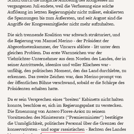
vergangenen Juli endete, weil die Verfassung eine solche
Auflösung im letzten Regierungsjahr nicht zulässt, eskalierten
die Spannungen bis zum Äußersten, und seit August sind die
Angriffe der Kongressmitglieder nicht mehr aufzuhalten.
Die sich trennende Koalition war schwach strukturiert, und
die Regierung von Manuel Merino - der Präsident der
Abgeordnetenkammer, der Vizcarra ablöste - litt unter dem
gleichen Problem. Das erste Warnzeichen war der
Viehzüchter-Unternehmer aus dem Norden des Landes, der in
seiner Antrittsrede, ideenlos und voller Klischees war -
unfähig, den politischen Moment, den das Land durchlebte, zu
erkennen. Das zweite Zeichen war, dass Merino prompt von
der öffentlichen Bühne verschwand, sobald er die Schärpe des
Präsidenten erhalten hatte.
Da er sein Versprechen eines "breiten" Kabinetts nicht halten
konnte, beschloss er, sich im Regierungspalast zu verstecken.
Die Ernennung von Antero Flores-Aráoz zu seinem
Vorsitzenden des Ministerrats ("Premierminister") bestätigte
die Unmöglichkeit, politisches Personal über die Grenzen der
konservativsten -
und sogar rassistischen
- Rechten des Landes