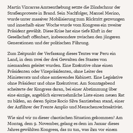
Martín Vizcarras Amtsenthebung setzte die Zündschnur der
Straßenproteste in Brand. Sein Nachfolger, Manuel Merino,
wurde unter massiver Mobilisierung zum Rücktritt gezwungen
und innerhalb einer Woche wurde vom Kongress ein zweiter
Präsident gewählt. Diese Krise hat eine tiefe Kluft in der
Gesellschaft offenbart, insbesondere zwischen den jüngeren
Generationen und der politischen Führung.
Zum Zeitpunkt der Verfassung dieses Textes war Peru ein
Land, in dem zwei der drei Gewalten des Staates von
niemandem geleitet wurden. Eine Exekutive ohne einen
Präsidenten oder Vizepräsidenten, ohne Leiter des
Ministerrats und ohne amtierendes Kabinett. Eine Legislative
ohne Präsident und ohne Exekutivrat. Am Sonntagabend
scheiterte der Kongress daran, bei einer Abstimmung über
eine einzige, angeblich einvernehmliche Liste einen neuen Rat
zu bilden, an deren Spitze Rocío Silva Santisteban stand, einer
der Anführer der Frente Amplio und Menschenrechtsaktivist.
Wie sind wir zu dieser chaotischen Situation gekommen? Am
Montag, dem 9. November, gelang es dem im Januar dieses
Jahres gewählten Kongress, das zu tun, was ihm vor einem