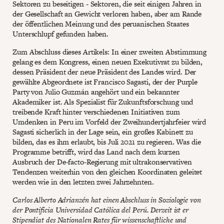
Sektoren zu beseitigen - Sektoren, die seit einigen Jahren in
der Gesellschaft an Gewicht verloren haben, aber am Rande
der öffentlichen Meinung und des peruanischen Staates
Unterschlupf gefunden haben.
Zum Abschluss dieses Artikels: In einer zweiten Abstimmung
gelang es dem Kongress, einen neuen Exekutivrat zu bilden,
dessen Präsident der neue Präsident des Landes wird. Der
gewählte Abgeordnete ist Francisco Sagasti, der der Purple
Party von Julio Guzmán angehört und ein bekannter
Akademiker ist. Als Spezialist für Zukunftsforschung und
treibende Kraft hinter verschiedenen Initiativen zum
Umdenken in Peru im Vorfeld der Zweihundertjahrfeier wird
Sagasti sicherlich in der Lage sein, ein großes Kabinett zu
bilden, das es ihm erlaubt, bis Juli 2021 zu regieren. Was die
Programme betrifft, wird das Land nach dem kurzen
Ausbruch der De-facto-Regierung mit ultrakonservativen
Tendenzen weiterhin von den gleichen Koordinaten geleitet
werden wie in den letzten zwei Jahrzehnten.
Carlos Alberto Adrianzén hat einen Abschluss in Soziologie von
der Pontificia Universidad Católica del Perú. Derzeit ist er
Stipendiat des Nationalen Rates für wissenschaftliche und