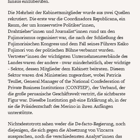
hinaus einzuberufen.
Die Mehrheit der Kabinettsmitglieder wurde aus zwei Quellen
rekrutiert. Die erste war die Coordinadora Republicana, ein
Raum, der um konservative Politiker*innen,
Drahtzieher*innen und Journalist*innen rund um den
Fujimorismus organisiert war, die nach der Schließung des
Fujimorisischen Kongress und dem Fall seines Führers Keiko
Fujimori von der politischen Bühne verbannt wurden.
Vertreter*innen der wichtigsten Unternehmensverbände des
Landes waren der andere - zwar minderheitlich, aber wichtige
- Sektor, dessen Mitglieder dem Kabinett beitraten. Diesem
Sektor waren drei Ministerien zugeordnet, wobei Patricia
Teullet, General Manager of the National Confederation of
Private Business Institutions (CONFIEP), der Verband, der
die große peruanische Geschäftswelt vertritt, die sichtbarste
Figur war. Dieselbe Institution gab eine Erklärung ab, in der
sie die Präsidentschaft des Merino in ihren Anfängen
unterstützte.
Nichtsdestotrotz sahen weder die De-facto-Regierung, noch
diejenigen, die sich gegen die Absetzung von Vizcarra
aussprachen, noch die verschiedensten Analyst*innen das