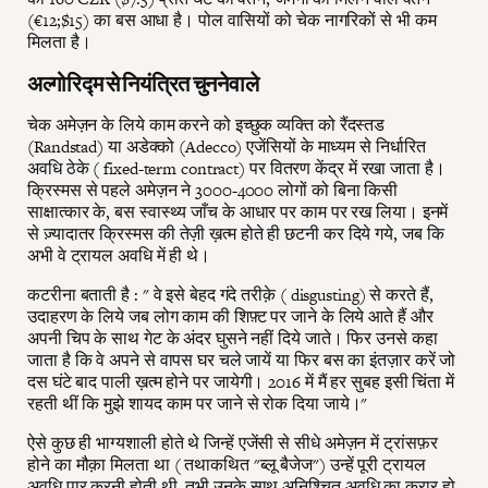
(€12;$15) का बस आधा है। पोल वासियों को चेक नागरिकों से भी कम
मिलता है।
अल्गोरिद्म से नियंत्रित चुननेवाले
चेक अमेज़न के लिये काम करने को इच्छुक व्यक्ति को रैंदस्तड
(Randstad) या अडेक्को (Adecco) एजेंसियों के माध्यम से निर्धारित
अवधि ठेके ( fixed-term contract) पर वितरण केंद्र में रखा जाता है।
क्रिस्मस से पहले अमेज़न ने 3000-4000 लोगों को बिना किसी
साक्षात्कार के, बस स्वास्थ्य जाँच के आधार पर काम पर रख लिया। इनमें
से ज़्यादातर क्रिस्मस की तेज़ी ख़त्म होते ही छटनी कर दिये गये, जब कि
अभी वे ट्रायल अवधि में ही थे।
कटरीना बताती है : " वे इसे बेहद गंदे तरीक़े ( disgusting) से करते हैं,
उदाहरण के लिये जब लोग काम की शिफ़्ट पर जाने के लिये आते हैं और
अपनी चिप के साथ गेट के अंदर घुसने नहीं दिये जाते। फिर उनसे कहा
जाता है कि वे अपने से वापस घर चले जायें या फिर बस का इंतज़ार करें जो
दस घंटे बाद पाली ख़त्म होने पर जायेगी। 2016 में मैं हर सुबह इसी चिंता में
रहती थीं कि मुझे शायद काम पर जाने से रोक दिया जाये।"
ऐसे कुछ ही भाग्यशाली होते थे जिन्हें एजेंसी से सीधे अमेज़न में ट्रांसफ़र
होने का मौक़ा मिलता था ( तथाकथित "ब्लू बैजेज") उन्हें पूरी ट्रायल
अवधि पार करनी होती थी, तभी उनके साथ अनिश्चित अवधि का करार हो