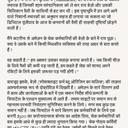
स्मारक है जिनकी श्रम सांगठनिकता को ले कर राय बेज़ो और उसकी
सिलिकान वैली के साथियों से हट कर थी। इस पृष्ठभूमि में उन आगे आने
वाले निशानों-स्मारकों का अनुमान सहज ही लगाया जा सकता था जो
डिजिटल पूंजीवाद के आज के कप्तानों की वैसी ही साहसी दृष्टियाँ छोड़ने
वाली हैं।
मैंने कटरीना से अमेज़न के चेक कर्मचारियों की बेज़ो के बारे में राय पूछा।
क्या वे उसके बारे में किसी मिथकीय व्यक्तित्व की तरह आदर से बात करते
हैं ?
वह कहती है :" हम अक्सर उसका मज़ाक़ बनाया करते हैं। जब किसी चीज़
के लिये पैसों की कमी पड़ जाती है, हम कहते हैं जेफ़ को शायद अपने
रॉकेटों के लिये इसकी ज़रूरत पड़ गयी होगी।"
बावजूद इसके, बेज़ो (स्पेसफ़्लाइट फ़र्म ब्लू ओरिजिन का मालिक) की ताक़त
आश्चर्यजनक रूप से दोब्रोविज़ में दिखती है। अमेज़न के सारे वितरण हबों
में काम और कार्यदशाओं के बारे में एक समान निर्देश सीधे कम्पनी के
सियाटेल के प्रधान मुख्यालय से आते हैं - तमाम साइटों पर समान रूप से
गहनतम प्रभावी नियंत्रण सुनिश्चित करने के लिये। मगर सब कुछ एक
समान नहीं है : जब सियाटेल ने सारे वितरण हब कर्मचारियों के लिये एक
बारगी $500 का करोनावायरस बोनस का आदेश दिया, चेक कर्मचारियों को
बस इसके आधे से कुछ ही ज़्यादा भुगतान किया गया। चेक गोदाम कर्मियों
का 160 CZK ($7.5) प्रति घंटे का वेतन, जर्मनों को मिलने वाले वेतन