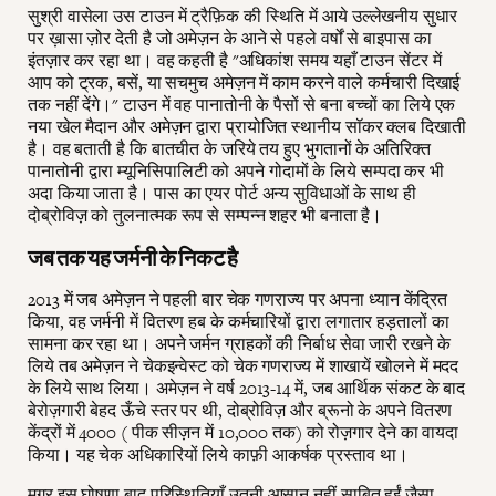
सुश्री वासेला उस टाउन में ट्रैफ़िक की स्थिति में आये उल्लेखनीय सुधार
पर ख़ासा ज़ोर देती है जो अमेज़न के आने से पहले वर्षों से बाइपास का
इंतज़ार कर रहा था। वह कहती है "अधिकांश समय यहाँ टाउन सेंटर में
आप को ट्रक, बसें, या सचमुच अमेज़न में काम करने वाले कर्मचारी दिखाई
तक नहीं देंगे।" टाउन में वह पानातोनी के पैसों से बना बच्चों का लिये एक
नया खेल मैदान और अमेज़न द्वारा प्रायोजित स्थानीय सॉकर क्लब दिखाती
है। वह बताती है कि बातचीत के जरिये तय हुए भुगतानों के अतिरिक्त
पानातोनी द्वारा म्यूनिसिपालिटी को अपने गोदामों के लिये सम्पदा कर भी
अदा किया जाता है। पास का एयर पोर्ट अन्य सुविधाओं के साथ ही
दोब्रोविज़ को तुलनात्मक रूप से सम्पन्न शहर भी बनाता है।
जब तक यह जर्मनी के निकट है
2013 में जब अमेज़न ने पहली बार चेक गणराज्य पर अपना ध्यान केंद्रित
किया, वह जर्मनी में वितरण हब के कर्मचारियों द्वारा लगातार हड़तालों का
सामना कर रहा था। अपने जर्मन ग्राहकों की निर्बाध सेवा जारी रखने के
लिये तब अमेज़न ने चेकइन्वेस्ट को चेक गणराज्य में शाखायें खोलने में मदद
के लिये साथ लिया। अमेज़न ने वर्ष 2013-14 में, जब आर्थिक संकट के बाद
बेरोज़गारी बेहद ऊँचे स्तर पर थी, दोब्रोविज़ और ब्रूनो के अपने वितरण
केंद्रों में 4000 ( पीक सीज़न में 10,000 तक) को रोज़गार देने का वायदा
किया। यह चेक अधिकारियों लिये काफ़ी आकर्षक प्रस्ताव था।
मगर इस घोषणा बाद परिस्थितियाँ उतनी आसान नहीं साबित हुईं जैसा