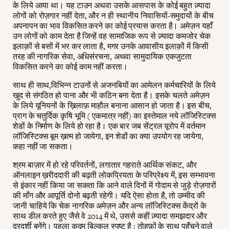
के लिये आया था। यह टाउन अथवा उसके आसपास के कोई बहुत ज़्यादा
लोगों को रोज़गार नहीं देता, और न ही स्थानीय निवासियों-समुदायों के बीच
अपनापन का भाव विकसित करने का कोई प्रयास करता है। अमेज़न यहाँ
उन लोगों को काम देता है जिन्हें वह सामाजिक रूप से ज़्यादा कमजोर चेक
इलाक़ों से बसों में भर कर लाता है, मगर उनके आवासीय इलाक़ों में किसी
तरह की नागरिक सेवा, अधिसंरचना, अथवा सामुदायिक एकजुटता
विकसित करने का कोई काम नहीं करता।
साथ ही साथ,विभिन्न टाउनों से अजनबियों का आमेलन कर्मचारियों के लिये
खुद से संगठित हो पाना और भी कठिन बना देता है। इसके चलते अमेज़न
के लिये यूनियनों के ख़िलाफ़ माहौल बनाना आसान हो जाता है। इस बीच,
प्राग के चतुर्दिक कृषि भूमि ( एकमात्र नहीं) का इस्तेमाल नये लॉजिस्टिक्स
शेडों के निर्माण के लिये हो रहा है। एक बार जब सेंट्रल यूरोप में वर्तमान
लॉजिस्टिक्स बूम ख़त्म हो जायेगा, इन शेडों का क्या उपयोग रह जायेगा,
कहा नहीं जा सकता।
श्रम बाज़ार में हो रहे परिवर्तनों, लगातार गहराते आर्थिक संकट, और
ऑनलाइन ख़रीददारी की बढ़ती लोकप्रियता के परिप्रेक्ष्य में, इस सम्भावना
से इंकार नहीं किया जा सकता कि आने वाले दिनों में गोदाम से जुड़े रोज़गारों
की माँग और आपूर्ति दोनो बढ़ती रहेगी। यदि ऐसा होता है, तो उम्मीद की
जानी चाहिये कि चेक नागरिक अमेज़न और अन्य लॉजिस्टिक्स केंद्रों के
साथ डील करते हुए जैसे वे 2014 में थे, उससे कहीं ज़्यादा समझदार और
दूरदर्शी बनेंगे। पहला कदम बिल्कुल स्पष्ट है : तोहफ़ों के साथ पहुँचने वाले