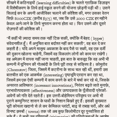
सीखने में कठिनाइयों (learning difficulties) के चलते ग्राफ़िक डिज़ाइन
में विशेषीकरण के लिये हाई स्कूल करने की योजना छोड़नी पड़ी थी। उसने
सिलाई कर के अपनी आजीविका चलाने की कोशिश की, मगर उसका वेतन
सिर्फ़ 8000CZK (क़रीब $375) था, जब कि उसे 2000 CZK हर महीने
केवल आने-जाने के लिये भुगतान करना होता था। फिर उसने और दूसरे
रोज़गारों की कोशिश की।
"मैं कहीं भी ज़्यादा समय तक नहीं टिक सकी, क्योंकि मैं बेहद ( hyper)
संवेदनशील हूँ। मैं अनुचित बात बर्दाश्त नहीं कर सकती", वह बल दे कर
कहती है। यदि अपने मातृत्व अवकाश के बाद पैसे पा सकी, वह एक दर्जी
की दुकान खोलना चाहेगी, जिसमें वह विकलांग लोगों को काम पर रखेगी।
वह अमेज़न में वापस नहीं जाना चाहती, इस बात के बावजूद कि वह अभी भी
कम्पनी में यूनियन की गोलबंदी के लिये पूरी तरह से सक्रिय है। कोमुतोव
(Chomutov) जिला, जिसमें मैं कटरीना के साथ चल रही थीं, हमारी उस
बातचीत को एक आकर्षक (interesting) पृष्ठभूमि प्रदान कर रहा था,
जिसमें हम एक ऐसी कम्पनी में काम करने के बारे में चर्चा कर रहे थे, जिसके
अनवरत आविष्कार (incessant innovations), निरंतर बढ़ते जाते मुनाफ़े,
प्रभावोत्पादकता (effectiveness) और उत्पादकता के पूँजीवादी प्रेरकों-
आवेगों को गति देते रहते हैं। इस उत्तरी-बोहेमियन परिदृश्य पर अभी भी
पुराने कम्युनिस्ट शासन के घावों के निशान बिखरे हुए हैं : इसकी कुख्यात
भूरी कोयला खदानो से ले कर केमिकल प्लांटों, बाढ़ से तबाह घरों, और अर्ध
विनष्ट क़स्बों ( towns) तक जो अब कुछ किलोमीटर दूर पुनर्वासित हो
चुके हैं। ये सभी उन दृष्टिवानों (visionaries) की परियोजनाओं के अवशेष