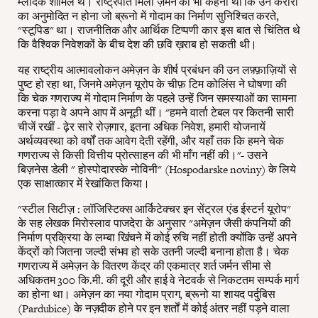
म्लादेक शामिल थे। राष्ट्रपति मिलो ज़ेमन का भी कहना था कि उन करारों
का अनुमोदित न होना जो ब्रूनो में गोदाम का निर्माण सुनिश्चित करते,
"स्टूपिड" था। राजनीतिक और आर्थिक टिप्पणी कार इस बात से चिंतित थे
कि वैश्विक निवेशकों के बीच देश की छवि ख़राब हो सकती थी।
यह राष्ट्रीय आत्मावलोकन अमेज़न के शीर्ष प्रबंधन की उन लफ़्फ़ाज़ियों से
पुष्ट हो रहा था, जिनमे अमेज़न यूरोप के चीफ़ टिम कोलिंस ने घोषणा की
कि चेक गणराज्य में गोदाम निर्माण के पहले उन्हें जिन समस्याओं का सामना
करना पड़ा वे अपने आप में अनूठी थीं। "हमने वार्ता टेबल पर कितनी सारी
चीजें रखीं - ढ़ेर सारे रोज़गार, इतना अधिक निवेश, हमारी योजनायें
अर्थव्यवस्था को वर्षों तक आवेग देती रहेंगी, और यहाँ तक कि हमने चेक
गणराज्य से किसी वित्तीय प्रोत्साहन की भी माँग नहीं की।"- उसने
बिज़नेस डेली " होस्पोदारस्के नोविनी" (Hospodarske noviny) के लिये
एक साक्षात्कार में रेखांकित किया।
"स्टील सिटीज़ : लॉजिस्टिक्स आर्किटेक्चर इन सेंट्रल एंड ईस्टर्न यूरोप"
के सह लेखक मिरोस्लाव पाजदेरा के अनुसार "अमेज़न जैसी कंपनियों की
निर्माण प्रक्रिया के लम्बा खिंचने में कोई रुचि नहीं होती क्योंकि उन्हें अपने
केंद्रों को जितना जल्दी संभव हो सके उतनी जल्दी बनाना होता है। चेक
गणराज्य में अमेज़न के वितरण केंद्र की एकमात्र शर्त जर्मन सीमा से
अधिकतम 300 कि.मी. की दूरी और हाई वे नेटवर्क से निकटतम सम्पर्क मार्ग
का होना था। अमेज़न का नया गोदाम प्राग, ब्रूनो या शायद पर्दुबिस
(Pardubice) के नज़दीक होने पर इन शर्तों में कोई अंतर नहीं पड़ने वाला