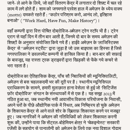
जाने- ले आने के लिये, जो वहाँ वितरण केंद्र में लगातार दो शिफ़्ट में चल रहे
काम में लगे होते हैं। शाम को जगमगाते प्रवेश हाल में अमेज़न के ध्येय वाक्य
(motto) दमकते रहते हैं : "कठोर परिश्रम करो, आनंद लो, इतिहास
बनाओ" ( "Work Hard, Have Fun, Make History")।
वहाँ कम्पनी द्वारा वित्त पोषित दोब्रोविज-अमेज़न ट्रेन स्टॉप भी है। ट्रेन
प्राग से यहाँ दिन में तीन बार आती है, जिनमे दो बार के समय अमेज़न की
शिफ़्टों के अनुसार संयोजित किये गये हैं। हाईवे अमेज़न के 'लाजिस्टिक्स
केंद्र' से "अमेज़न स्ट्रीट" द्वारा जुड़ा है जो उस बाइपास का हिस्सा है जिसे
नगरपालिका ने डवलपमेंट कम्पनी से हासिल किया है। बार-बार की सफ़ाई
के बावजूद, यह रास्ता ट्रक ड्राइवरों द्वारा खिड़की से फेंके गये कचरे से
भरा रहता है।
दोब्रोविज का ऐतिहासिक केंद्र, पाँच सौ निवासियों की म्यूनिसिपालिटी,
अमेज़न से बस चहलकदमी भर की दूरी पर है। स्थानीय म्यूनिसिपल
प्राधिकरण के सामने, हमारी मुलाक़ात हाना वेसेला से हुई जो 'सिटिजेंस
फ़ॉर दोब्रोविज" संगठन के संस्थापकों में से एक है। यह समूह 2013 में
गठित हुआ था, जब स्थानीय नयी आवासीय विकास परियोजना के निवासी,
अपने घरों के पीछे औद्योगिक पार्क में स्थित, अब निष्क्रिय हो चुके अमेज़न
के शिकायत केंद्र से आने वाले शोर के ख़िलाफ़ शिकायत करने पर मजबूर
हुए। जब नागरिकों ने अमेज़न की गतिविधियों को लेकर शिकायत करनी
शुरू की, उन्होंने पाया कि सेंट्रल-बोहेमियन क्षेत्र ने 'चेकइन्वेस्ट' सरकारी
एजेंसी के सहयोग से पानातोनी को अमेज़न के लिये एक नया विशाल गोदाम