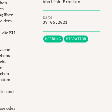
Abolish Frontex
chen
en
93 über
Date
te dem
09.06.2021
— die EU
MEINUNG
MIGRATION
wache
tehens
cht
r
rchen
naten
cks und
sse oder