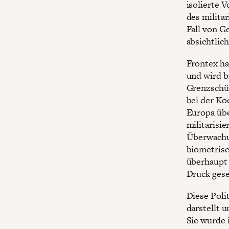
isolierte V
des milita
Fall von G
absichtlich
Frontex ha
und wird b
Grenzschüt
bei der Ko
Europa üb
militarisi
Überwachun
biometrisc
überhaupt 
Druck gese
Diese Poli
darstellt 
Sie wurde 