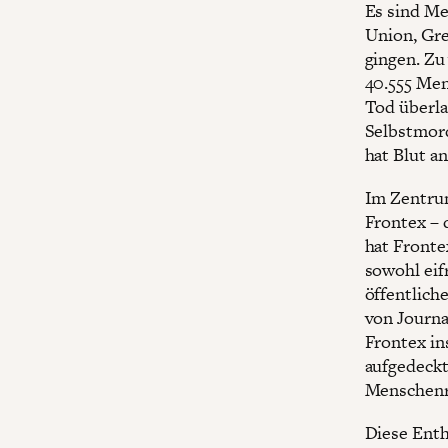
Es sind Me
Union, Gre
gingen. Zu
40.555 Men
Tod überla
Selbstmord
hat Blut a
Im Zentrum
Frontex – 
hat Fronte
sowohl eif
öffentlich
von Journa
Frontex in
aufgedeckt
Menschenre
Diese Enth