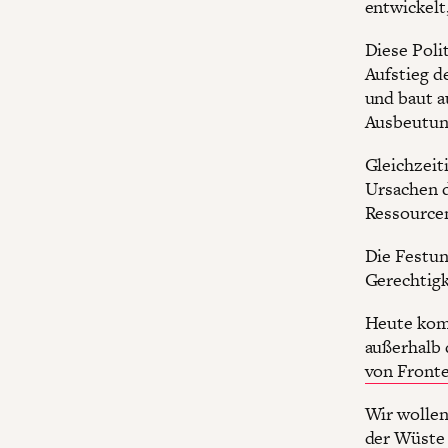
entwickelt
Diese Polit
Aufstieg d
und baut a
Ausbeutung
Gleichzeit
Ursachen d
Ressourcen
Die Festun
Gerechtigk
Heute komm
außerhalb 
von Front
Wir wollen
der Wüste 