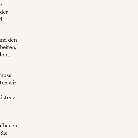
e
 der
d
 und den
beiten,
hen,
 muss
ten wir
xistenz
ufbauen,
 Sie