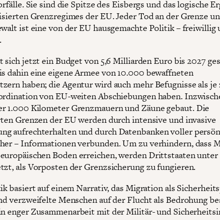
orfälle. Sie sind die Spitze des Eisbergs und das logische E
risierten Grenzregimes der EU. Jeder Tod an der Grenze un
ewalt ist eine von der EU hausgemachte Politik – freiwillig
.
t sich jetzt ein Budget von 5,6 Milliarden Euro bis 2027 ge
is dahin eine eigene Armee von 10.000 bewaffneten
zern haben; die Agentur wird auch mehr Befugnisse als je
ordination von EU-weiten Abschiebungen haben. Inzwisch
er 1.000 Kilometer Grenzmauern und Zäune gebaut. Die
erten Grenzen der EU werden durch intensive und invasive
g aufrechterhalten und durch Datenbanken voller persön
her – Informationen verbunden. Um zu verhindern, dass 
europäischen Boden erreichen, werden Drittstaaten unter
tzt, als Vorposten der Grenzsicherung zu fungieren.
tik basiert auf einem Narrativ, das Migration als Sicherhei
und verzweifelte Menschen auf der Flucht als Bedrohung be
in enger Zusammenarbeit mit der Militär- und Sicherheitsi