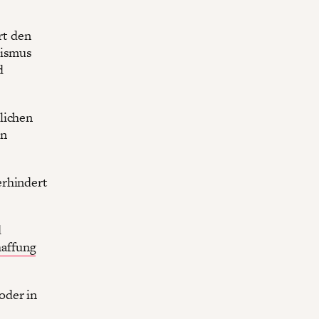
rt den
sismus
d
lichen
on
erhindert
d
haffung
oder in