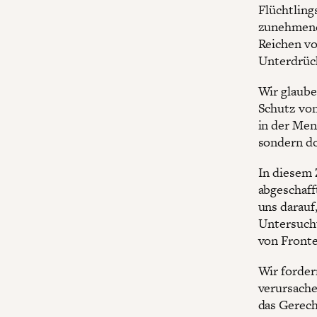
Flüchtling
zunehmend 
Reichen vo
Unterdrück
Wir glaube
Schutz von
in der Men
sondern do
In diesem
abgeschaff
uns darauf,
Untersuchu
von Fronte
Wir forder
verursache
das Gerecht