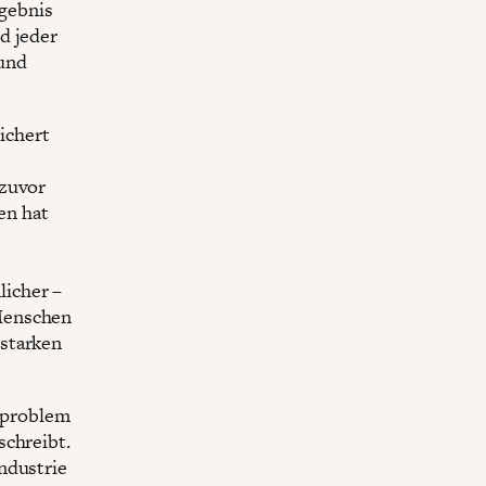
rgebnis
d jeder
 und
sichert
 zuvor
en hat
licher –
Menschen
 starken
tsproblem
schreibt.
ndustrie