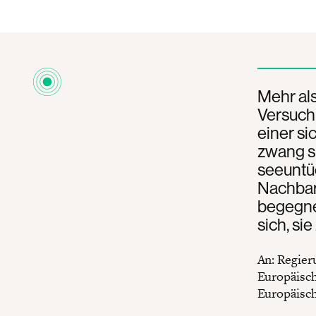
Mehr al
Versuch,
einer s
zwang si
seeuntüc
Nachbarl
begegne
sich, si
An: Regier
Europäisch
Europäisch