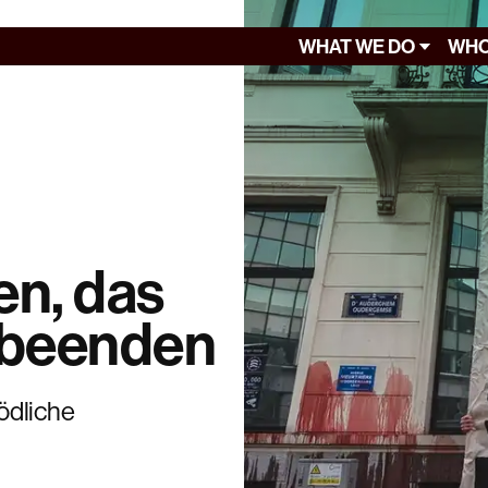
WHAT WE DO
WHO
en, das
 beenden
ödliche