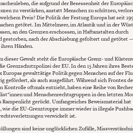
nschenleben, die aufgrund der Besessenheit der Europäis
nzen zu verstärken, anstatt Menschen zu schützen, verlor
 welchem Preis? Die Politik der Festung Europa hat seit 19
schen getötet. Im Mittelmeer, im Atlantik und in der Wüs
ssen, an den Grenzen erschossen, in Haftanstalten durch
 gestorben, nach der Abschiebung gefoltert und getötet 
n ihren Händen.
 dieser Gewalt steht die Europäische Grenz- und Küsten
die Grenzschutzpolizei der EU. In den 15 Jahren ihres Bes
x Europas gewalttätige Politik gegen Menschen auf der Flu
rig gefördert, als auch ausgeführt. Während sich Frontex de
en Kontrolle oftmals entzieht, haben eine Reihe von Reche
list*innen und Menschenrechtsgruppen in den letzten Mo
s Rampenlicht gerückt. Umfangreiches Beweismaterial hat
, wie die EU-Grenztruppe immer wieder in illegale Pushba
chtsverletzungen verwickelt ist.
üllungen sind keine unglücklichen Zufälle, Missverständni