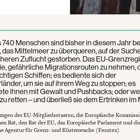
s 740 Menschen sind bisher in diesem Jahr b
 das Mittelmeer zu überqueren, auf der Such
icheren Zuflucht gestorben. Das EU-Grenzreg
e, gefährliche Migrationsrouten zu nehmen, o
htigen Schiffen; es bediente sich der
änder, um sie auf ihrem Weg zu stoppen; es
te ihnen mit Gewalt und Pushbacks; oder we
e zu retten – und überließ sie dem Ertrinken im
ungen der EU-Mitgliedsstaaten, die Europäische Kommissi
en Rat, den Rat der EU, das Europäische Parlament und di
e Agentur für Grenz- und Küstenwache (Frontex)