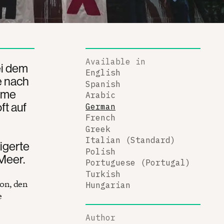
Available in
ei dem
English
e nach
Spanish
ime
Arabic
ft auf
German
French
Greek
Italian (Standard)
igerte
Polish
 Meer.
Portuguese (Portugal)
Turkish
on, den
Hungarian
e
Author