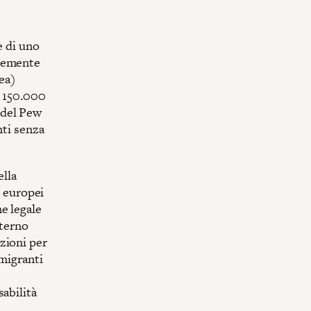
e di uno
ntemente
pea)
o 150.000
 del Pew
nti senza
lla
i europei
e legale
nterno
zioni per
 migranti
abilità