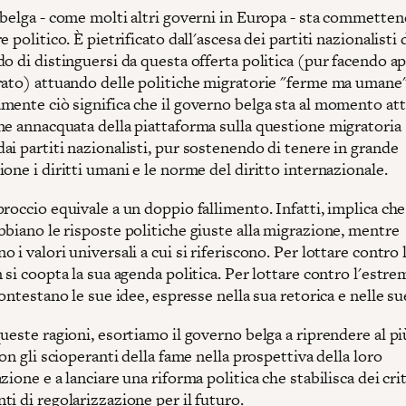
 belga - come molti altri governi in Europa - sta commette
e politico. È pietrificato dall'ascesa dei partiti nazionalisti 
o di distinguersi da questa offerta politica (pur facendo ap
rato) attuando delle politiche migratorie "ferme ma umane
mente ciò significa che il governo belga sta al momento a
ne annacquata della piattaforma sulla questione migratoria
i partiti nazionalisti, pur sostenendo di tenere in grande
one i diritti umani e le norme del diritto internazionale.
roccio equivale a un doppio fallimento. Infatti, implica che 
bbiano le risposte politiche giuste alla migrazione, mentre
 i valori universali a cui si riferiscono. Per lottare contro
 si coopta la sua agenda politica. Per lottare contro l'estre
contestano le sue idee, espresse nella sua retorica e nelle su
ueste ragioni, esortiamo il governo belga a riprendere al p
con gli scioperanti della fame nella prospettiva della loro
zione e a lanciare una riforma politica che stabilisca dei crit
i di regolarizzazione per il futuro.