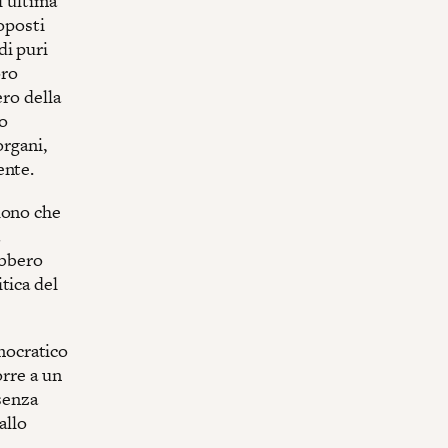
i ultima
toposti
di puri
oro
ero della
do
organi,
ente.
iono che
a
ebbero
tica del
emocratico
orre a un
 senza
allo