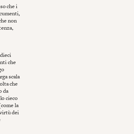
so che i
ocumenti,
 che non
tenza,
dieci
nti che
go
rga scala
olta che
o da
lo cieco
 (come la
virtù dei
e