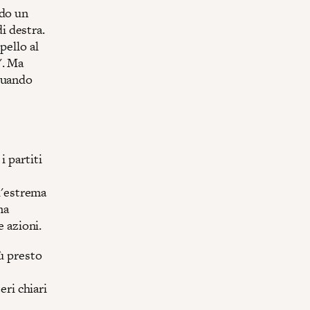
ndo un
di destra.
pello al
". Ma
ttuando
i partiti
 l'estrema
ma
e azioni.
iù presto
eri chiari