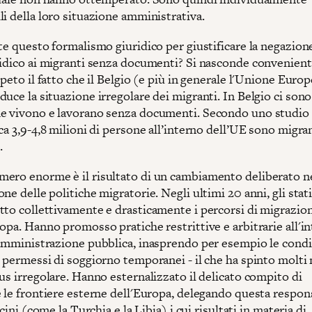
i della loro situazione amministrativa.
te questo formalismo giuridico per giustificare la negazion
ridico ai migranti senza documenti? Si nasconde convenie
ppeto il fatto che il Belgio (e più in generale l'Unione Euro
uce la situazione irregolare dei migranti. In Belgio ci son
e vivono e lavorano senza documenti. Secondo uno studio
ca 3,9-4,8 milioni di persone all’interno dell’UE sono migra
.
ero enorme è il risultato di un cambiamento deliberato ne
ne delle politiche migratorie. Negli ultimi 20 anni, gli stat
tto collettivamente e drasticamente i percorsi di migrazion
opa. Hanno promosso pratiche restrittive e arbitrarie all'i
 amministrazione pubblica, inasprendo per esempio le condi
i permessi di soggiorno temporanei - il che ha spinto molti
us irregolare. Hanno esternalizzato il delicato compito di
 le frontiere esterne dell'Europa, delegando questa respons
icini (come la Turchia e la Libia) i cui risultati in materia di