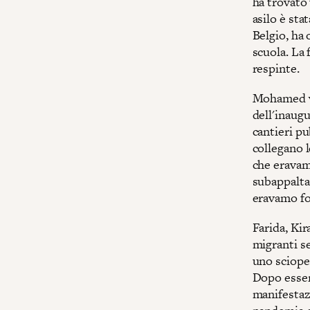
ha trovato 
asilo è stat
Belgio, ha 
scuola. La
respinte.
Mohamed vi
dell'inaug
cantieri pu
collegano l
che eravam
subappalta
eravamo for
Farida, Ki
migranti s
uno scioper
Dopo essers
manifestazi