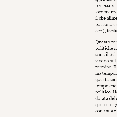
benessere 
loro merca
il che ali
possono ess
ecc.), faci
Questo form
politiche m
anni, il Be
vivono sul 
termine. Il
ma tempora
questa sarà
tempo che 
politico. H
durata del 
quali i mi
continua e 