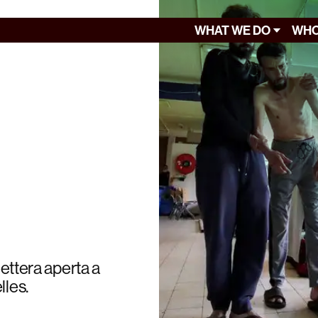
WHAT WE DO
WHO
lettera aperta a
lles.