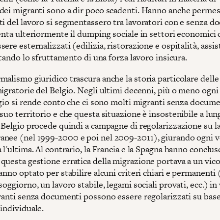
dei migranti sono a dir poco scadenti. Hanno anche permes
ti del lavoro si segmentassero tra lavoratori con e senza d
menta ulteriormente il dumping sociale in settori economici
ere esternalizzati (edilizia, ristorazione e ospitalità, assis
litando lo sfruttamento di una forza lavoro insicura.
alismo giuridico trascura anche la storia particolare delle
igratorie del Belgio. Negli ultimi decenni, più o meno ogni 
lgio si rende conto che ci sono molti migranti senza docume
suo territorio e che questa situazione è insostenibile a lun
 Belgio procede quindi a campagne di regolarizzazione su la
nee (nel 1999-2000 e poi nel 2009-2011), giurando ogni v
 l'ultima. Al contrario, la Francia e la Spagna hanno conclus
questa gestione erratica della migrazione portava a un vico
anno optato per stabilire alcuni criteri chiari e permanenti
soggiorno, un lavoro stabile, legami sociali provati, ecc.) in 
granti senza documenti possono essere regolarizzati su bas
individuale.