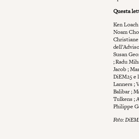
Questa let
Ken Loach 
Noam Chom
Christiane
dell’Advis
Susan Geor
; Radu Miha
Jacob ; Ma
DiEM25 e le
Lanners ; 
Balibar ; 
Tulkens ; A
Philippe G
Foto: DiEM2