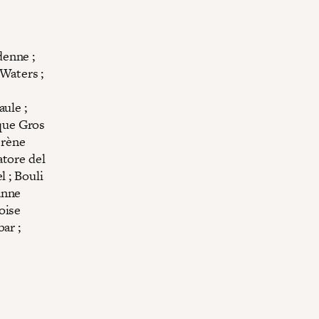
denne ;
Waters ;
aule ;
que Gros
Irène
atore del
l ; Bouli
anne
oise
ar ;