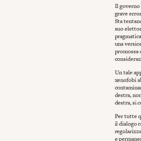
Il governo
grave error
Sta tentand
suo eletto
pragmatica
una versio
promossa da
considerazi
Un tale app
xenofobi a
contaminano
destra, non
destra, si 
Per tutte q
il dialogo 
regolarizza
e permanent