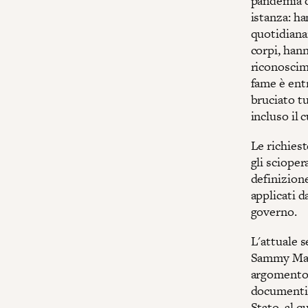
pandemia di
istanza: ha
quotidiana
corpi, hann
riconoscime
fame è entr
bruciato tu
incluso il
Le richies
gli scioper
definizione
applicati 
governo.
L'attuale s
Sammy Mahdi
argomento p
documenti h
Stato, al 