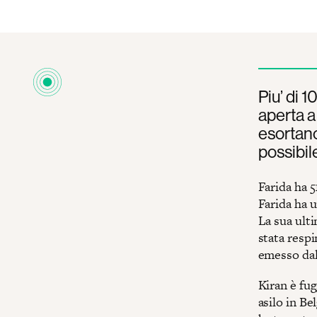
Piu’ di 1
aperta a
esortano
possibil
Farida ha 5
Farida ha u
La sua ulti
stata respi
emesso dal
Kiran è fug
asilo in Be