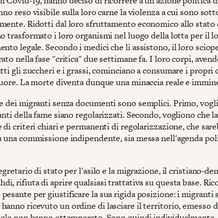
 Covid-19, hanno deciso di ricorrere a un'azione politica d
nno reso visibile sulla loro carne la violenza a cui sono sot
mente. Ridotti dal loro sfruttamento economico allo stato 
o trasformato i loro organismi nel luogo della lotta per il l
nto legale. Secondo i medici che li assistono, il loro sciop
ato nella fase "critica" due settimane fa. I loro corpi, aven
tti gli zuccheri e i grassi, cominciano a consumare i propri 
 cuore. La morte diventa dunque una minaccia reale e immin
te dei migranti senza documenti sono semplici. Primo, vogl
anti della fame siano regolarizzati. Secondo, vogliono che l
 di criteri chiari e permanenti di regolarizzazione, che sar
da una commissione indipendente, sia messa nell'agenda poli
egretario di stato per l'asilo e la migrazione, il cristiano-d
, rifiuta di aprire qualsiasi trattativa su questa base. Ric
esante per giustificare la sua rigida posizione: i migranti
anno ricevuto un ordine di lasciare il territorio, emesso d
quale non hanno ottemperato. Sono quindi individualmente