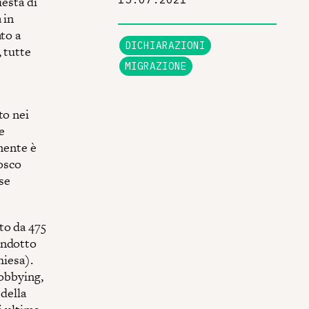
iesta di
a in
to a
DICHIARAZIONI
 tutte
MIGRAZIONE
to nei
e
amente è
osco
se
to da 475
ondotto
hiesa).
lobbying,
 della