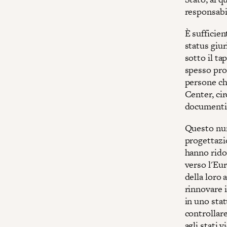
responsabil
È sufficien
status giu
sotto il ta
spesso prod
persone ch
Center, cir
documenti
Questo num
progettazio
hanno rido
verso l'Eur
della loro
rinnovare 
in uno stat
controllare
agli stati v