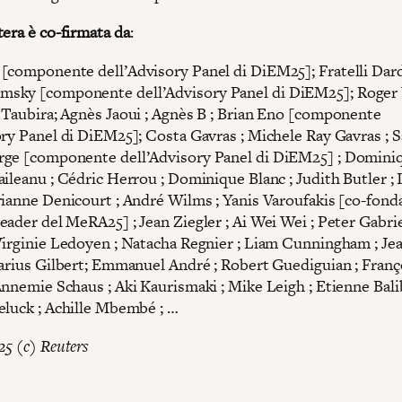
tera è co-firmata da
:
[componente dell’Advisory Panel di DiEM25]; Fratelli Dar
sky [componente dell’Advisory Panel di DiEM25]; Roger 
 Taubira; Agnès Jaoui ; Agnès B ; Brian Eno [componente
ory Panel di DiEM25]; Costa Gavras ; Michele Ray Gavras ; S
ge [componente dell’Advisory Panel di DiEM25] ; Domini
ileanu ; Cédric Herrou ; Dominique Blanc ; Judith Butler ; 
rianne Denicourt ; André Wilms ; Yanis Varoufakis [co-fond
ader del MeRA25] ; Jean Ziegler ; Ai Wei Wei ; Peter Gabrie
Virginie Ledoyen ; Natacha Regnier ; Liam Cunningham ; Je
Marius Gilbert; Emmanuel André ; Robert Guediguian ; Franç
nnemie Schaus ; Aki Kaurismaki ; Mike Leigh ; Etienne Balib
eluck ; Achille Mbembé ; …
5 (c) Reuters