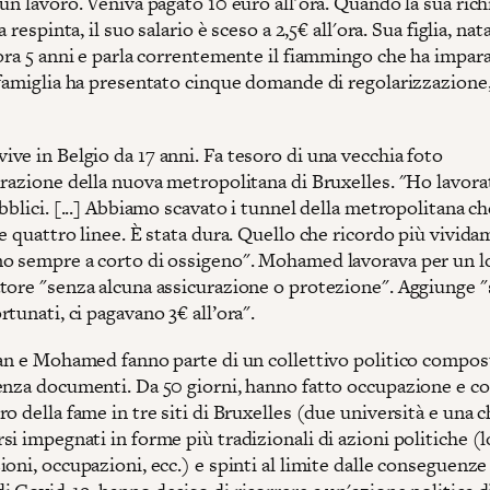
un lavoro. Veniva pagato 10 euro all'ora. Quando la sua rich
a respinta, il suo salario è sceso a 2,5€ all'ora. Sua figlia, nat
ora 5 anni e parla correntemente il fiammingo che ha impara
 famiglia ha presentato cinque domande di regolarizzazione,
ve in Belgio da 17 anni. Fa tesoro di una vecchia foto
urazione della nuova metropolitana di Bruxelles. "Ho lavora
bblici. [...] Abbiamo scavato i tunnel della metropolitana ch
e quattro linee. È stata dura. Quello che ricordo più vivid
o sempre a corto di ossigeno". Mohamed lavorava per un l
tore "senza alcuna assicurazione o protezione". Aggiunge "
tunati, ci pagavano 3€ all’ora".
ran e Mohamed fanno parte di un collettivo politico compos
enza documenti. Da 50 giorni, hanno fatto occupazione e c
o della fame in tre siti di Bruxelles (due università e una c
i impegnati in forme più tradizionali di azioni politiche (
oni, occupazioni, ecc.) e spinti al limite dalle conseguenze