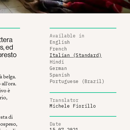
Available in
ttera
English
s, ed
French
 presto
Italian (Standard)
Hindi
German
Spanish
à belga.
Portuguese (Brazil)
 all'ora.
ivo è
rio,
Translator
Michele Fiorillo
sta di
 sospeso,
Date
15.07.2021