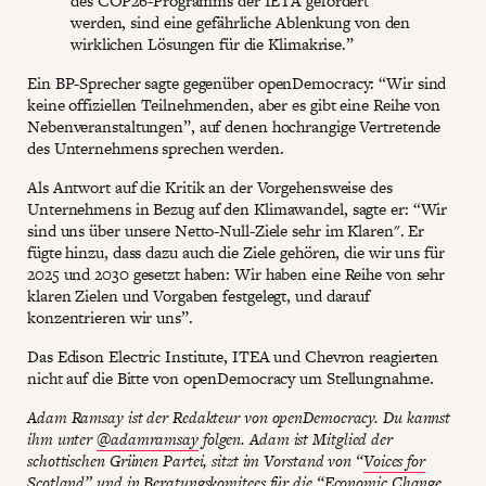
des COP26-Programms der IETA gefördert
werden, sind eine gefährliche Ablenkung von den
wirklichen Lösungen für die Klimakrise.”
Ein BP-Sprecher sagte gegenüber openDemocracy: “Wir sind
keine offiziellen Teilnehmenden, aber es gibt eine Reihe von
Nebenveranstaltungen”, auf denen hochrangige Vertretende
des Unternehmens sprechen werden.
Als Antwort auf die Kritik an der Vorgehensweise des
Unternehmens in Bezug auf den Klimawandel, sagte er: “Wir
sind uns über unsere Netto-Null-Ziele sehr im Klaren". Er
fügte hinzu, dass dazu auch die Ziele gehören, die wir uns für
2025 und 2030 gesetzt haben: Wir haben eine Reihe von sehr
klaren Zielen und Vorgaben festgelegt, und darauf
konzentrieren wir uns”.
Das Edison Electric Institute, ITEA und Chevron reagierten
nicht auf die Bitte von openDemocracy um Stellungnahme.
Adam Ramsay ist der Redakteur von openDemocracy. Du kannst
ihm unter
@adamramsay
folgen. Adam ist Mitglied der
schottischen Grünen Partei, sitzt im Vorstand von “
Voices for
Scotland
” und in Beratungskomitees für die “Economic Change