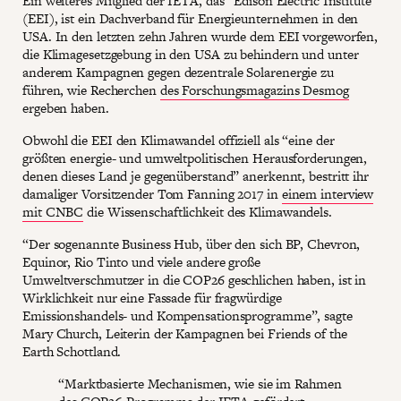
Ein weiteres Mitglied der IETA, das “Edison Electric Institute”
(EEI), ist ein Dachverband für Energieunternehmen in den
USA. In den letzten zehn Jahren wurde dem EEI vorgeworfen,
die Klimagesetzgebung in den USA zu behindern und unter
anderem Kampagnen gegen dezentrale Solarenergie zu
führen, wie Recherchen
des Forschungsmagazins Desmog
ergeben haben.
Obwohl die EEI den Klimawandel offiziell als “eine der
größten energie- und umweltpolitischen Herausforderungen,
denen dieses Land je gegenüberstand” anerkennt, bestritt ihr
damaliger Vorsitzender Tom Fanning 2017 in
einem interview
mit CNBC
die Wissenschaftlichkeit des Klimawandels.
“Der sogenannte Business Hub, über den sich BP, Chevron,
Equinor, Rio Tinto und viele andere große
Umweltverschmutzer in die COP26 geschlichen haben, ist in
Wirklichkeit nur eine Fassade für fragwürdige
Emissionshandels- und Kompensationsprogramme”, sagte
Mary Church, Leiterin der Kampagnen bei Friends of the
Earth Schottland.
“Marktbasierte Mechanismen, wie sie im Rahmen