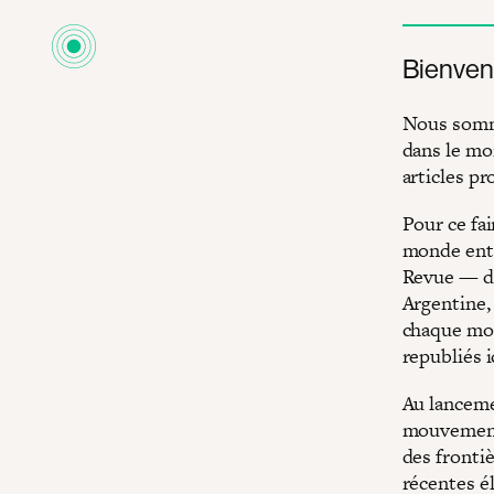
Bienvenu
Nous somme
dans le mo
articles p
Pour ce fai
monde enti
Revue — de
Argentine
chaque moi
republiés i
Au lanceme
mouvement 
des fronti
récentes él