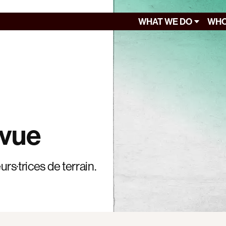
WHAT WE DO
WHO
evue
rs·trices de terrain.