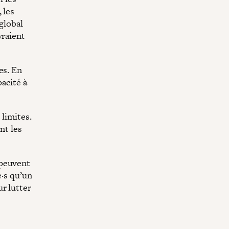
 les
global
vraient
es. En
pacité à
 limites.
nt les
 peuvent
e·s qu’un
r lutter