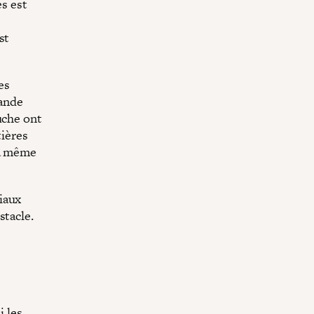
es est
e
st
es
rande
uche ont
tières
la même
iaux
stacle.
i les