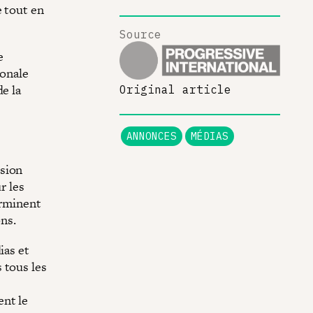
e tout en
Source
e
ionale
e la
Original article
ANNONCES
MÉDIAS
ision
r les
erminent
ns.
ias et
 tous les
ent le