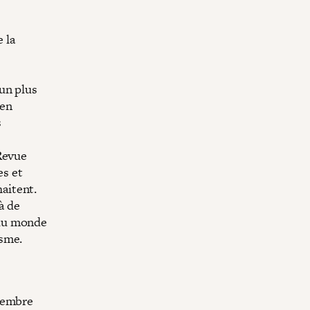
 la
 un plus
 en
s
Revue
es et
haitent.
à de
 du monde
isme.
 membre