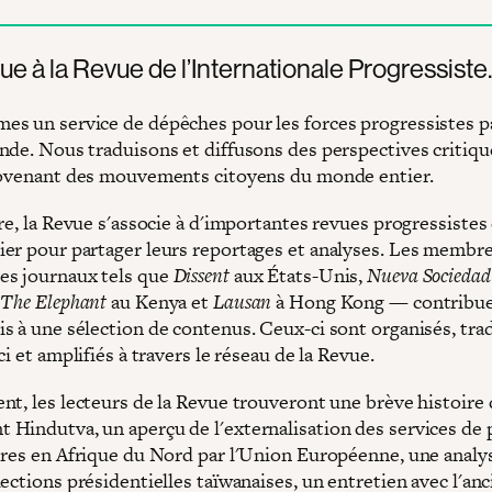
e à la Revue de l’Internationale Progressiste.
s un service de dépêches pour les forces progressistes p
nde. Nous traduisons et diffusons des perspectives critiqu
rovenant des mouvements citoyens du monde entier.
re, la Revue s'associe à d'importantes revues progressistes
er pour partager leurs reportages et analyses. Les membres
s journaux tels que
Dissent
aux États-Unis,
Nueva Sociedad
,
The Elephant
au Kenya et
Lausan
à Hong Kong — contribu
s à une sélection de contenus. Ceux-ci sont organisés, trad
ci et amplifiés à travers le réseau de la Revue.
nt, les lecteurs de la Revue trouveront une brève histoire
Hindutva, un aperçu de l'externalisation des services de 
ères en Afrique du Nord par l'Union Européenne, une analy
ections présidentielles taïwanaises, un entretien avec l'anc