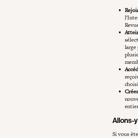
Rejoi
l’Int
Revue
Attei
sélec
large
plusi
membr
Accéd
reçoi
chois
Créer
nouve
entie
Allons-y
Si vous êt