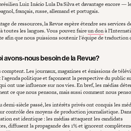
brésilien Luiz Inácio Lula Da Silva et davantage encore — l
pagnol, français, russe, allemand et portugais.
tage de ressources, la Revue espère étendre ses services d
 à toutes les langues. Vous pouvez faire
un don
à l’Internat
e afin que nous puissions soutenir l'équipe de traduction d
i avons-nous besoin de la Revue?
 comptent. Les journaux, magazines et émissions de télév
 l'agenda politique et façonnent la perspective du public su
qui ont une influence sur nos vies. En bref, les médias dét
ent ce que nous pensons, mais aussi comment nous penso
 demi-siècle passé, les intérêts privés ont conquis les méd
eur contrôle des moyens de production journalistique. Dans
uation est identique : les médias attaquent les candidats
tes, diffusent la propagande des 1% et ignorent complètem