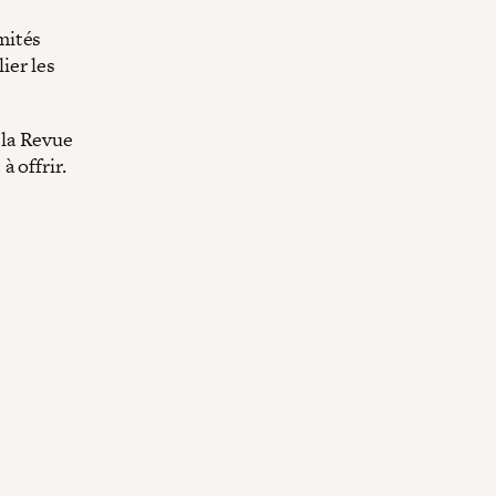
mités
ier les
 la Revue
 offrir.