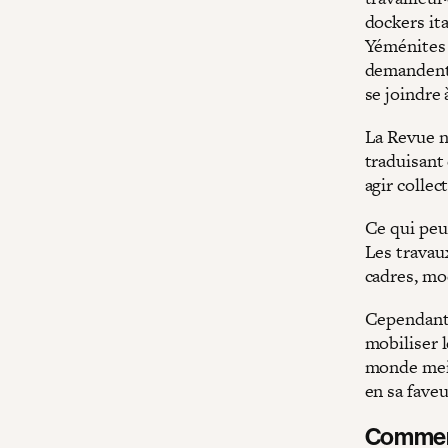
dockers ita
Yéménites d
demandent 
se joindre 
La Revue n
traduisant 
agir collec
Ce qui peut
Les travaux
cadres, mod
Cependant,
mobiliser l
monde meil
en sa faveu
Commen