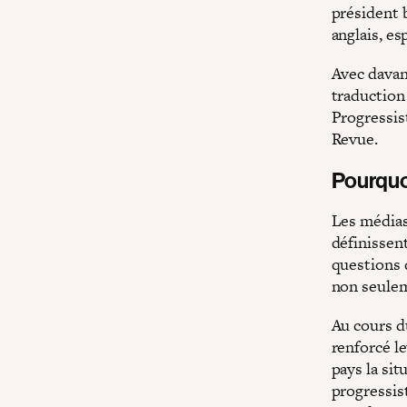
président 
anglais, es
Avec davan
traduction
Progressist
Revue.
Pourquo
Les médias
définissent
questions 
non seulem
Au cours du
renforcé l
pays la sit
progressis