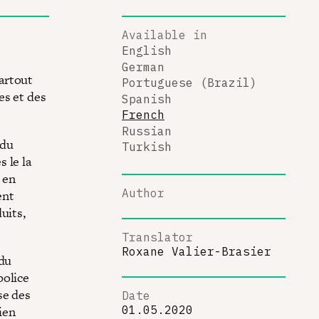
Available in
English
German
artout
Portuguese (Brazil)
es et des
Spanish
French
Russian
 du
Turkish
 le la
en
Author
ent
uits,
Translator
Roxane Valier-Brasier
 du
police
se des
Date
ien
01.05.2020