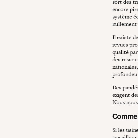
sort des tr
encore pire
système éc
nullement 
Il existe d
revues pro
qualité pa
des ressour
nationales
profondeur
Des pandém
exigent de
Nous nous 
Comment
Si les usi
travailleur