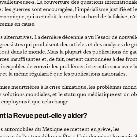
availleur·euse·s. La couverture des questions international
 : les guerres sont encouragées, l'impérialisme justifié et l
onomique, qui a conduit le monde au bord de la falaise, n’e
remis en cause.
es alternatives. La dernière décennie a vu l'essor de nouvell
gressistes qui produisent des articles et des analyses de g
rtout dans le monde. Mais la plupart des publications de ga
ces insuffisantes et, de fait, restent cantonnées à des fron
, incapables de couvrir les problèmes internationaux avec 
 et la même régularité que les publications nationales.
ies meurtrières à la crise climatique, les problèmes mond
s solutions mondiales, et le statu quo médiatique est un ob
employons à que cela change.
 la Revue peut-elle y aider?
nes automobiles du Mexique se mettent en grève, les
·euse·s de l'automobile aux États-Unis devraient le savoir. S