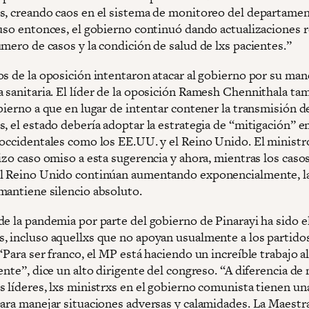
s, creando caos en el sistema de monitoreo del departame
luso entonces, el gobierno continuó dando actualizaciones 
mero de casos y la condición de salud de lxs pacientes.”
os de la oposición intentaron atacar al gobierno por su mane
 sanitaria. El líder de la oposición Ramesh Chennithala ta
bierno a que en lugar de intentar contener la transmisión d
s, el estado debería adoptar la estrategia de “mitigación” 
 occidentales como los EE.UU. y el Reino Unido. El ministr
izo caso omiso a esta sugerencia y ahora, mientras los casos
l Reino Unido continúan aumentando exponencialmente, l
mantiene silencio absoluto.
de la pandemia por parte del gobierno de Pinarayi ha sido e
, incluso aquellxs que no apoyan usualmente a los partido
“Para ser franco, el MP está haciendo un increíble trabajo al
ente”, dice un alto dirigente del congreso. “A diferencia d
s líderes, lxs ministrxs en el gobierno comunista tienen un
para manejar situaciones adversas y calamidades. La Maestra