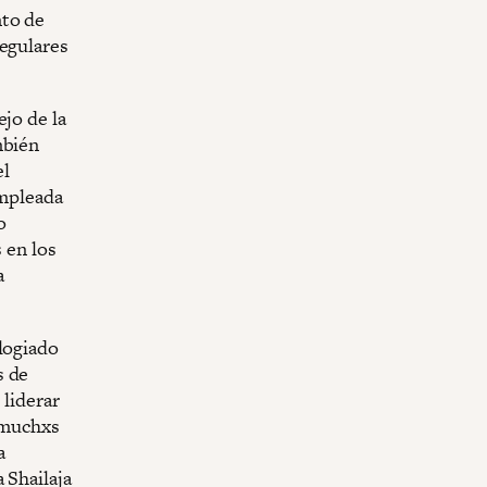
nto de
regulares
jo de la
mbién
el
empleada
o
 en los
a
logiado
s de
 liderar
e muchxs
a
 Shailaja