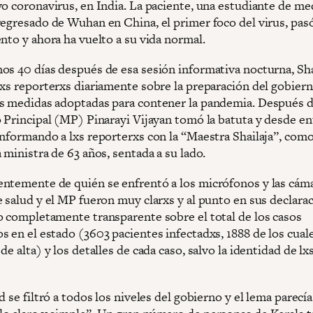
vo coronavirus, en India. La paciente, una estudiante de me
regresado de Wuhan en China, el primer foco del virus, pasó
nto y ahora ha vuelto a su vida normal.
os 40 días después de esa sesión informativa nocturna, Sha
lxs reporterxs diariamente sobre la preparación del gobiern
s medidas adoptadas para contener la pandemia. Después d
o Principal (MP) Pinarayi Vijayan tomó la batuta y desde e
informando a lxs reporterxs con la “Maestra Shailaja”, como
 ministra de 63 años, sentada a su lado.
ntemente de quién se enfrentó a los micrófonos y las cáma
 salud y el MP fueron muy clarxs y al punto en sus declarac
o completamente transparente sobre el total de los casos
s en el estado (3603 pacientes infectadxs, 1888 de los cual
de alta) y los detalles de cada caso, salvo la identidad de lx
d se filtró a todos los niveles del gobierno y el lema parecía