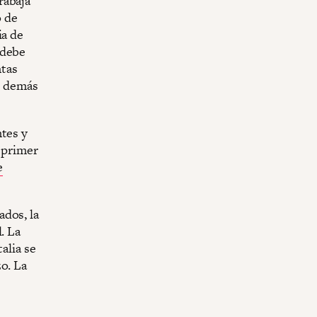
rabaja
o de
ia de
 debe
ntas
s demás
ntes y
 primer
e
ados, la
. La
alia se
o. La