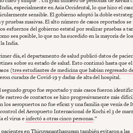
o claro y simple”. Un gran número de personas de Kerala t
 India, especialmente en Asia Occidental, lo que hizo el cas
ticularmente sensible. El gobierno adoptó la doble estrateg
 y pruebas masivas. El alto número de casos reportados se
os esfuerzos del gobierno estatal por realizar pruebas a ta
omo sea posible, lo que no ha sucedido en la mayoría de lo
la India.
rimer día, el departamento de salud publicó datos de pacie
etines sobre su estado de salud. Esto continuó hasta que el
asos (
tres estudiantes de medicina que habían regresado d
ueron curadxs de Covid-19 y dadxs de alta del hospital.
 segundo grupo fue reportado y más casos fueron identific
de rastreo de contactos se hizo progresivamente más difícil
en los aeropuertos no fue eficaz y una familia que venía de It
 control del Aeropuerto Internacional de Kochi el 3 de marz
ía el virus e
infectó a otras cinco personas
.”
 pacientes en Thiruvananthapuram también evitaron a las