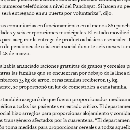
o números telefónicos a nivel del Panchayat. Si hacen su pe
 será entregado en su puerta por voluntarixs”, dijo.
nas comunitarias en funcionamiento en al menos 861 panch
dades y seis corporaciones municipales. El estado moviliz
 para asegurar la entrega de productos básicos esenciales. 
ón de pensiones de asistencia social durante seis meses ta
 28 de marzo.
a había anunciado raciones gratuitas de granos y cereales p
tras las familias que se encuentran por debajo de la línea d
ibieron 35 kg de arroz, otras familias recibieron 15 kg.
ente, se proporcionó un kit de comestibles a cada familia.
o también aseguró de que fueran proporcionados medicam
édica a todxs lxs pacientes en estado crítico. El departame
social hizo arreglos para proporcionar alojamiento y comida
as transgénero afectadxs por la cuarentena. “El departamen
ón toma medidas para proporcionar cereales a todxs aquell