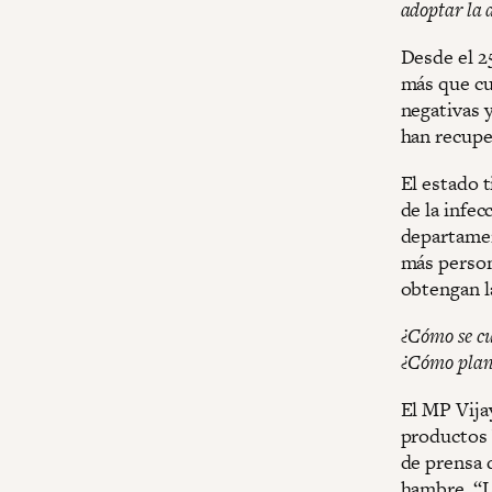
adoptar la 
Desde el 2
más que cu
negativas 
han recuper
El estado 
de la infec
departamen
más person
obtengan l
¿Cómo se cu
¿Cómo planea
El MP Vija
productos 
de prensa d
hambre. “L