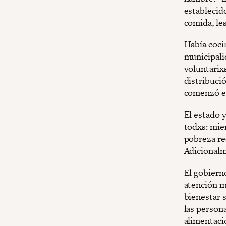
establecid
comida, les
Había coci
municipali
voluntarixs
distribuci
comenzó el
El estado y
todxs: mien
pobreza rec
Adicionalm
El gobiern
atención m
bienestar 
las person
alimentaci