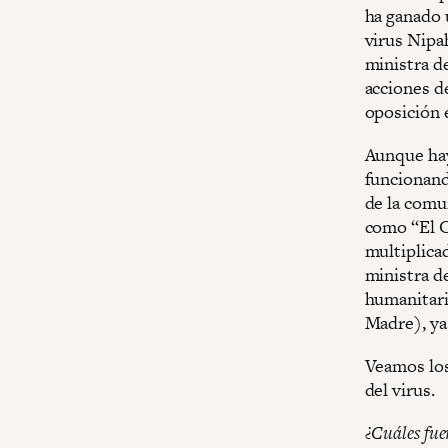
ha ganado 
virus Nipa
ministra d
acciones de
oposición e
Aunque hay
funcionand
de la comu
como “El C
multiplica
ministra d
humanitari
Madre), ya 
Veamos los
del virus.
¿Cuáles fue