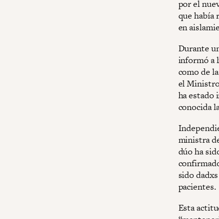
por el nue
que había 
en aislamie
Durante un
informó a 
como de la
el Ministr
ha estado 
conocida la
Independie
ministra de
dúo ha sid
confirmado
sido dadxs 
pacientes.
Esta actitu