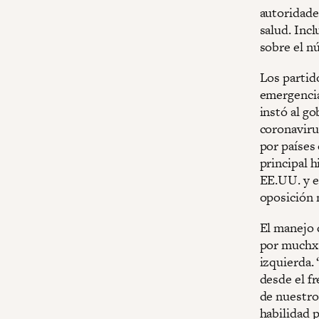
autoridade
salud. Inc
sobre el nú
Los partid
emergencia
instó al go
coronaviru
por países
principal h
EE.UU. y e
oposición 
El manejo 
por muchxs
izquierda. 
desde el fr
de nuestro
habilidad 