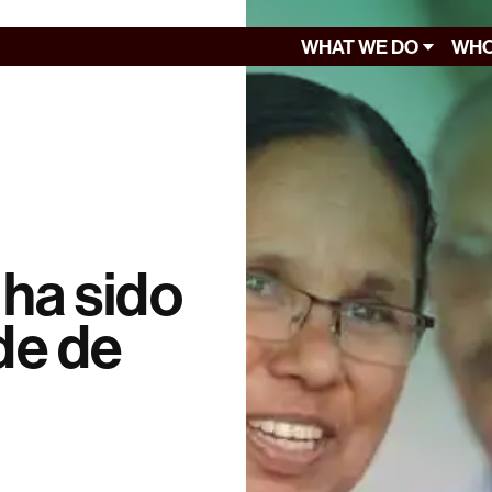
WHAT WE DO
WHO
 ha sido
de de