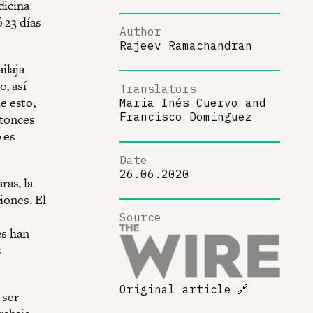
dicina
 23 días
Author
Rajeev Ramachandran
ilaja
o, así
Translators
e esto,
Maria Inés Cuervo
and
Francisco Dominguez
ntonces
 es
Date
26.06.2020
ras, la
iones. El
Source
es han
s
Original article
🔗
 ser