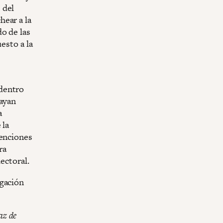
 del
hear a la
o de las
esto a la
dentro
jayan
a
 la
venciones
ra
ectoral.
agación
az de