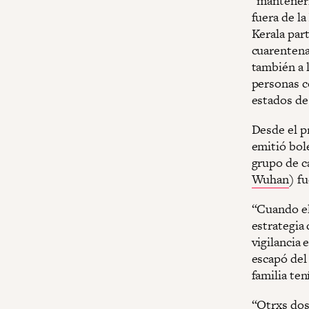
“mantenerl
fuera de la
Kerala par
cuarentena
también a l
personas c
estados de 
Desde el p
emitió bol
grupo de c
Wuhan
) f
“Cuando el
estrategia 
vigilancia 
escapó del
familia ten
“Otrxs dos