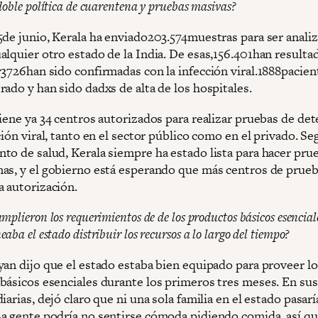
doble política de cuarentena y pruebas masivas?
5de junio, Kerala ha enviado203.574muestras para ser analiz
alquier otro estado de la India. De esas,156.401han resulta
y3726han sido confirmadas con la infección viral.1888pacien
ado y han sido dadxs de alta de los hospitales.
tiene ya 34 centros autorizados para realizar pruebas de de
ción viral, tanto en el sector público como en el privado. Se
to de salud, Kerala siempre ha estado lista para hacer pru
as, y el gobierno está esperando que más centros de prue
a autorización.
mplieron los requerimientos de de los productos básicos esencial
ba el estado distribuir los recursos a lo largo del tiempo?
yan dijo que el estado estaba bien equipado para proveer lo
básicos esenciales durante los primeros tres meses. En su
iarias, dejó claro que ni una sola familia en el estado pasarí
a gente podría no sentirse cómoda pidiendo comida, así q