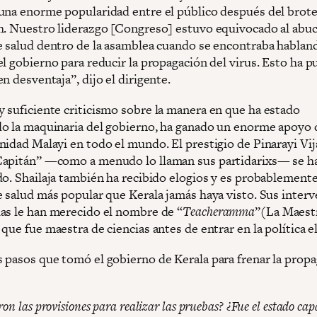
una enorme popularidad entre el público después del brote
h. Nuestro liderazgo [Congreso] estuvo equivocado al abuc
e salud dentro de la asamblea cuando se encontraba habland
l gobierno para reducir la propagación del virus. Esto ha pu
n desventaja”, dijo el dirigente.
 suficiente criticismo sobre la manera en que ha estado
o la maquinaria del gobierno, ha ganado un enorme apoyo 
nidad Malayi en todo el mundo. El prestigio de Pinarayi Vi
apitán” —como a menudo lo llaman sus partidarixs— se h
do. Shailaja también ha recibido elogios y es probablemente
e salud más popular que Kerala jamás haya visto. Sus inter
as le han merecido el nombre de “
Teacheramma
”(La Maest
que fue maestra de ciencias antes de entrar en la política el
 pasos que tomó el gobierno de Kerala para frenar la prop
ron las provisiones para realizar las pruebas? ¿Fue el estado cap