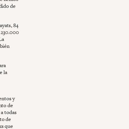
dido de
ayats, 84
ó 230.000
La
mbién
ara
e la
entos y
nto de
 a todas
to de
xs que