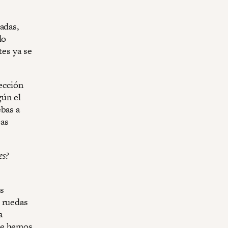
adas,
do
tes ya se
tección
gún el
ebas a
bas
es?
s
s ruedas
a
ue hemos