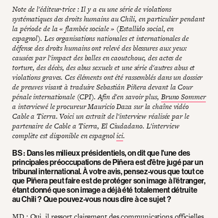
Note de l'éditeur·trice : Il y a eu une série de violations
systématiques des droits humains au Chili, en particulier pendant
la période de la « flambée sociale » (Estallido social, en
espagnol). Les organisations nationales et internationales de
défense des droits humains ont relevé des blessures aux yeux
causées par l'impact des balles en caoutchouc, des actes de
torture, des décès, des abus sexuels et une série d'autres abus et
violations graves. Ces éléments ont été rassemblés dans un dossier
de preuves visant à traduire Sebastián Piñera devant la Cour
pénale internationale (CPI). Afin d'en savoir plus,
Bruno Sommer
a interviewé le procureur Mauricio Daza sur la chaîne vidéo
Cable a Tierra. Voici un extrait de l'interview réalisée par le
partenaire de Cable a Tierra, El Ciudadano. L'interview
complète est disponible en espagnol
ici
.
BS : Dans les milieux présidentiels, on dit que l'une des
principales préoccupations de Piñera est d'être jugé par un
tribunal international. À votre avis, pensez-vous que tout ce
que Piñera peut faire est de protéger son image à l'étranger,
étant donné que son image a déjà été totalement détruite
au Chili ? Que pouvez-vous nous dire à ce sujet ?
MD : Oui, il ressort clairement des communications officielles