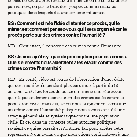
le biais de ses propres réseaux d'influence ou de celleux de ses
partisan·e·s, ou par le biais des groupes commerciaux ou
politiques dans lesquels il a une certaine influence.
BS : Comment est née l'idée d'intenter ce procès, qui le
mènera et comment pensez-vous qu'il sera organisé car le
procès porte sur des crimes contre l'humanité ?
MD : C'est exact, il concerne des crimes contre l'humanité.
BS : Je crois qu'il n'y a pas de prescription pour ces crimes.
Quels éléments nous aideraient à les établir comme des
crimes contre l'humanité ?
MD : En vérité, l'idée est venue de l'observation d'une réalité
qui s'est manifestée pendant plusieurs mois à partir du 18
octobre 2018. Les forces de police ont mené une répression
qui n'a pas seulement consisté en des crimes isolés contre la
population civile, mais qui, selon nous, a également constitué
un crime contre l'humanité puisque nous avons assisté à une
attaque généralisée et systématique contre une population
civile. Et ce, dans un contexte où les autorités politiques
savaient ce qui se passait et n'ont rien fait pour arrêter cette
répression. Nous avons vu que nous étions confronté·e·s à une