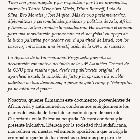
Tuvo una gran acogida y fue respaldado por 10 ex presidentxs,
entre ellxs Thabo Mvuyelwa Mbeki, Dilma Rousseff, Lula da
Silva, Evo Morales y José Mujica. Más de 700 parlamentarixs,
diplomáticxs y personalidades jurídicas y políticas de Asia, África
y América Latina también lo respaldaron. Ha marcado el camino
para una movilización permanente en el sur global en apoyo de
la lucha palestina por acabar con el apartheid de Israel, con los
pasos urgentes hacia una investigación de la ONU al respecto.
La Agencia de la Internacional Progresista presenta la
declaración con motivo del inicio de la 76ª Asamblea General de
la ONU para resaltar que, desde su publicación original, el
apartheid israelí, la anexión de facto y la opresión del pueblo
palestino no han disminuido, a pesar de que Trump y Netanyahu
ya no están en el poder.
Nosotros, quienes firmamos este documento, provenientes de
África, Asia y Latinoamérica, condenamos enérgicamente los
planes del estado de Israel de anexión de jure de parte de
Cisjordania en la Palestina ocupada. Nuestra condena y la
presente iniciativa, liderada por la sociedad civil sudafricana,
nos reúnen en nuestra vehemente oposición a que prosiga la
criminal negación de los derechos palestinos por parte de