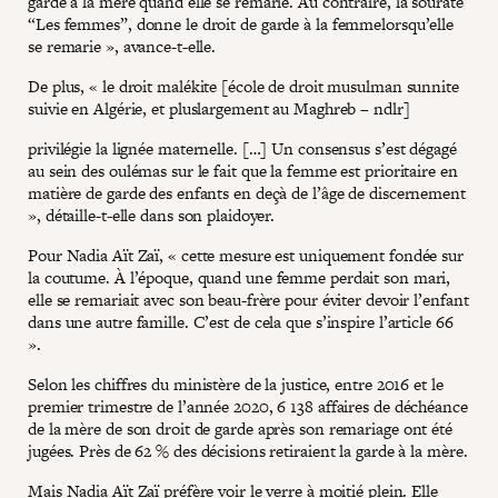
garde à la mère quand elle se remarie. Au contraire, la sourate
“Les femmes”, donne le droit de garde à la femmelorsqu’elle
se remarie », avance-t-elle.
De plus, « le droit malékite [école de droit musulman sunnite
suivie en Algérie, et pluslargement au Maghreb – ndlr]
privilégie la lignée maternelle. […] Un consensus s’est dégagé
au sein des oulémas sur le fait que la femme est prioritaire en
matière de garde des enfants en deçà de l’âge de discernement
», détaille-t-elle dans son plaidoyer.
Pour Nadia Aït Zaï, « cette mesure est uniquement fondée sur
la coutume. À l’époque, quand une femme perdait son mari,
elle se remariait avec son beau-frère pour éviter devoir l’enfant
dans une autre famille. C’est de cela que s’inspire l’article 66
».
Selon les chiffres du ministère de la justice, entre 2016 et le
premier trimestre de l’année 2020, 6 138 affaires de déchéance
de la mère de son droit de garde après son remariage ont été
jugées. Près de 62 % des décisions retiraient la garde à la mère.
Mais Nadia Aït Zaï préfère voir le verre à moitié plein. Elle