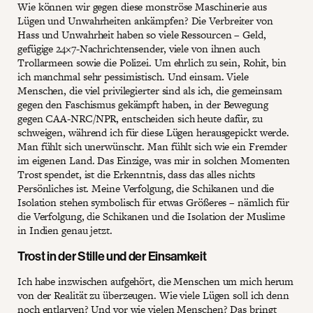
Wie können wir gegen diese monströse Maschinerie aus
Lügen und Unwahrheiten ankämpfen? Die Verbreiter von
Hass und Unwahrheit haben so viele Ressourcen – Geld,
gefügige 24×7-Nachrichtensender, viele von ihnen auch
Trollarmeen sowie die Polizei. Um ehrlich zu sein, Rohit, bin
ich manchmal sehr pessimistisch. Und einsam. Viele
Menschen, die viel privilegierter sind als ich, die gemeinsam
gegen den Faschismus gekämpft haben, in der Bewegung
gegen CAA-NRC/NPR, entscheiden sich heute dafür, zu
schweigen, während ich für diese Lügen herausgepickt werde.
Man fühlt sich unerwünscht. Man fühlt sich wie ein Fremder
im eigenen Land. Das Einzige, was mir in solchen Momenten
Trost spendet, ist die Erkenntnis, dass das alles nichts
Persönliches ist. Meine Verfolgung, die Schikanen und die
Isolation stehen symbolisch für etwas Größeres – nämlich für
die Verfolgung, die Schikanen und die Isolation der Muslime
in Indien genau jetzt.
Trost in der Stille und der Einsamkeit
Ich habe inzwischen aufgehört, die Menschen um mich herum
von der Realität zu überzeugen. Wie viele Lügen soll ich denn
noch entlarven? Und vor wie vielen Menschen? Das bringt