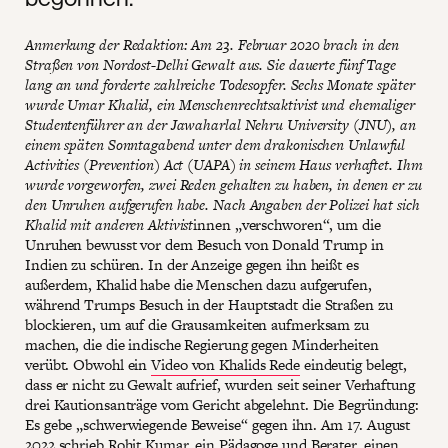
Anmerkung der Redaktion: Am 23. Februar 2020 brach in den
Straßen von Nordost-Delhi Gewalt aus. Sie dauerte fünf Tage
lang an und forderte zahlreiche Todesopfer. Sechs Monate später
wurde Umar Khalid, ein Menschenrechtsaktivist und ehemaliger
Studentenführer an der Jawaharlal Nehru University (JNU), an
einem späten Sonntagabend unter dem drakonischen Unlawful
Activities (Prevention) Act (UAPA) in seinem Haus verhaftet. Ihm
wurde vorgeworfen, zwei Reden gehalten zu haben, in denen er zu
den Unruhen aufgerufen habe. Nach Angaben der Polizei hat sich
Khalid mit anderen Aktivist
innen „verschworen“, um die
Unruhen bewusst vor dem Besuch von Donald Trump in
Indien zu schüren. In der Anzeige gegen ihn heißt es
außerdem, Khalid habe die Menschen dazu aufgerufen,
während Trumps Besuch in der Hauptstadt die Straßen zu
blockieren, um auf die Grausamkeiten aufmerksam zu
machen, die die indische Regierung gegen Minderheiten
verübt. Obwohl ein
Video von Khalids Rede
eindeutig belegt,
dass er nicht zu Gewalt aufrief, wurden seit seiner Verhaftung
drei Kautionsanträge vom Gericht abgelehnt. Die Begründung:
Es gebe „schwerwiegende Beweise“ gegen ihn. Am 17. August
2022 schrieb Rohit Kumar, ein Pädagoge und Berater, einen