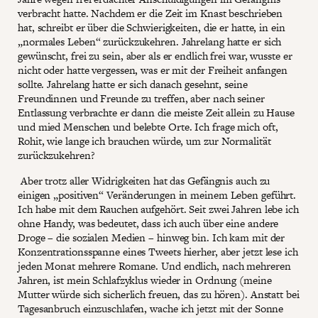
verbracht hatte. Nachdem er die Zeit im Knast beschrieben
hat, schreibt er über die Schwierigkeiten, die er hatte, in ein
„normales Leben“ zurückzukehren. Jahrelang hatte er sich
gewünscht, frei zu sein, aber als er endlich frei war, wusste er
nicht oder hatte vergessen, was er mit der Freiheit anfangen
sollte. Jahrelang hatte er sich danach gesehnt, seine
Freundinnen und Freunde zu treffen, aber nach seiner
Entlassung verbrachte er dann die meiste Zeit allein zu Hause
und mied Menschen und belebte Orte. Ich frage mich oft,
Rohit, wie lange ich brauchen würde, um zur Normalität
zurückzukehren?
Aber trotz aller Widrigkeiten hat das Gefängnis auch zu
einigen „positiven“ Veränderungen in meinem Leben geführt.
Ich habe mit dem Rauchen aufgehört. Seit zwei Jahren lebe ich
ohne Handy, was bedeutet, dass ich auch über eine andere
Droge – die sozialen Medien – hinweg bin. Ich kam mit der
Konzentrationsspanne eines Tweets hierher, aber jetzt lese ich
jeden Monat mehrere Romane. Und endlich, nach mehreren
Jahren, ist mein Schlafzyklus wieder in Ordnung (meine
Mutter würde sich sicherlich freuen, das zu hören). Anstatt bei
Tagesanbruch einzuschlafen, wache ich jetzt mit der Sonne