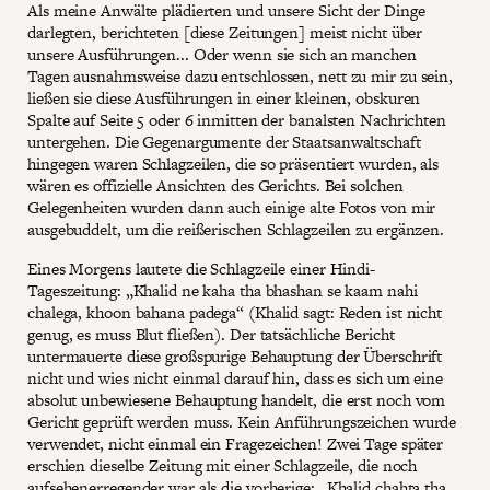
Als meine Anwälte plädierten und unsere Sicht der Dinge
darlegten, berichteten [diese Zeitungen] meist nicht über
unsere Ausführungen... Oder wenn sie sich an manchen
Tagen ausnahmsweise dazu entschlossen, nett zu mir zu sein,
ließen sie diese Ausführungen in einer kleinen, obskuren
Spalte auf Seite 5 oder 6 inmitten der banalsten Nachrichten
untergehen. Die Gegenargumente der Staatsanwaltschaft
hingegen waren Schlagzeilen, die so präsentiert wurden, als
wären es offizielle Ansichten des Gerichts. Bei solchen
Gelegenheiten wurden dann auch einige alte Fotos von mir
ausgebuddelt, um die reißerischen Schlagzeilen zu ergänzen.
Eines Morgens lautete die Schlagzeile einer Hindi-
Tageszeitung: „Khalid ne kaha tha bhashan se kaam nahi
chalega, khoon bahana padega“ (Khalid sagt: Reden ist nicht
genug, es muss Blut fließen). Der tatsächliche Bericht
untermauerte diese großspurige Behauptung der Überschrift
nicht und wies nicht einmal darauf hin, dass es sich um eine
absolut unbewiesene Behauptung handelt, die erst noch vom
Gericht geprüft werden muss. Kein Anführungszeichen wurde
verwendet, nicht einmal ein Fragezeichen! Zwei Tage später
erschien dieselbe Zeitung mit einer Schlagzeile, die noch
aufsehenerregender war als die vorherige: „Khalid chahta tha