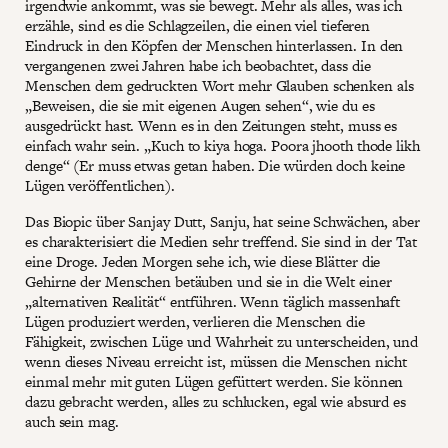
irgendwie ankommt, was sie bewegt. Mehr als alles, was ich
erzähle, sind es die Schlagzeilen, die einen viel tieferen
Eindruck in den Köpfen der Menschen hinterlassen. In den
vergangenen zwei Jahren habe ich beobachtet, dass die
Menschen dem gedruckten Wort mehr Glauben schenken als
„Beweisen, die sie mit eigenen Augen sehen“, wie du es
ausgedrückt hast. Wenn es in den Zeitungen steht, muss es
einfach wahr sein. „Kuch to kiya hoga. Poora jhooth thode likh
denge“ (Er muss etwas getan haben. Die würden doch keine
Lügen veröffentlichen).
Das Biopic über Sanjay Dutt, Sanju, hat seine Schwächen, aber
es charakterisiert die Medien sehr treffend. Sie sind in der Tat
eine Droge. Jeden Morgen sehe ich, wie diese Blätter die
Gehirne der Menschen betäuben und sie in die Welt einer
„alternativen Realität“ entführen. Wenn täglich massenhaft
Lügen produziert werden, verlieren die Menschen die
Fähigkeit, zwischen Lüge und Wahrheit zu unterscheiden, und
wenn dieses Niveau erreicht ist, müssen die Menschen nicht
einmal mehr mit guten Lügen gefüttert werden. Sie können
dazu gebracht werden, alles zu schlucken, egal wie absurd es
auch sein mag.