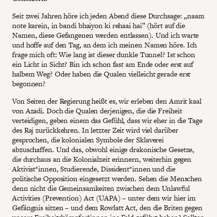
Seit zwei Jahren höre ich jeden Abend diese Durchsage: „naam
note karein, in bandi bhaiyon ki rehaai hai” (hört auf die
Namen, diese Gefangenen werden entlassen). Und ich warte
und hoffe auf den Tag, an dem ich meinen Namen höre. Ich
frage mich oft: Wie lang ist dieser dunkle Tunnel? Ist schon
ein Licht in Sicht? Bin ich schon fast am Ende oder erst auf
halbem Weg? Oder haben die Qualen vielleicht gerade erst
begonnen?
Von Seiten der Regierung heißt es, wir erleben den Amrit kaal
von Azadi. Doch die Qualen derjenigen, die die Freiheit
verteidigen, geben einem das Gefühl, dass wir eher in die Tage
des Raj zurückkehren. In letzter Zeit wird viel darüber
gesprochen, die kolonialen Symbole der Sklaverei
abzuschaffen. Und das, obwohl einige drakonische Gesetze,
die durchaus an die Kolonialzeit erinnern, weiterhin gegen
Aktivist*innen, Studierende, Dissident*innen und die
politische Opposition eingesetzt werden. Sehen die Menschen
denn nicht die Gemeinsamkeiten zwischen dem Unlawful
Activities (Prevention) Act (UAPA) – unter dem wir hier im
Gefängnis sitzen – und dem Rowlatt Act, den die Briten gegen