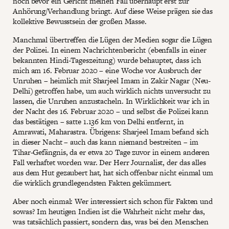
noch bevor ein Gericht meinen Fall überhaupt erst zur
Anhörung/Verhandlung bringt. Auf diese Weise prägen sie das
kollektive Bewusstsein der großen Masse.
Manchmal übertreffen die Lügen der Medien sogar die Lügen
der Polizei. In einem Nachrichtenbericht (ebenfalls in einer
bekannten Hindi-Tageszeitung) wurde behauptet, dass ich
mich am 16. Februar 2020 – eine Woche vor Ausbruch der
Unruhen – heimlich mit Sharjeel Imam in Zakir Nagar (Neu-
Delhi) getroffen habe, um auch wirklich nichts unversucht zu
lassen, die Unruhen anzustacheln. In Wirklichkeit war ich in
der Nacht des 16. Februar 2020 – und selbst die Polizei kann
das bestätigen – satte 1.136 km von Delhi entfernt, in
Amrawati, Maharastra. Übrigens: Sharjeel Imam befand sich
in dieser Nacht – auch das kann niemand bestreiten – im
Tihar-Gefängnis, da er etwa 20 Tage zuvor in einem anderen
Fall verhaftet worden war. Der Herr Journalist, der das alles
aus dem Hut gezaubert hat, hat sich offenbar nicht einmal um
die wirklich grundlegendsten Fakten gekümmert.
Aber noch einmal: Wer interessiert sich schon für Fakten und
sowas? Im heutigen Indien ist die Wahrheit nicht mehr das,
was tatsächlich passiert, sondern das, was bei den Menschen