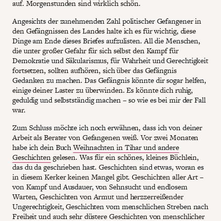
auf. Morgenstunden sind wirklich schön.
Angesichts der zunehmenden Zahl politischer Gefangener in
den Gefängnissen des Landes halte ich es für wichtig, diese
Dinge am Ende dieses Briefes aufzulisten. All die Menschen,
die unter großer Gefahr für sich selbst den Kampf für
Demokratie und Säkularismus, für Wahrheit und Gerechtigkeit
fortsetzen, sollten aufhören, sich über das Gefängnis
Gedanken zu machen. Das Gefängnis könnte dir sogar helfen,
einige deiner Laster zu überwinden. Es könnte dich ruhig,
geduldig und selbstständig machen – so wie es bei mir der Fall
war.
Zum Schluss möchte ich noch erwähnen, dass ich von deiner
Arbeit als Berater von Gefangenen weiß. Vor zwei Monaten
habe ich dein Buch
Weihnachten in Tihar und andere
Geschichten
gelesen. Was für ein schönes, kleines Büchlein,
das du da geschrieben hast. Geschichten sind etwas, woran es
in diesem Kerker keinen Mangel gibt. Geschichten aller Art –
von Kampf und Ausdauer, von Sehnsucht und endlosem
Warten, Geschichten von Armut und herzzerreißender
Ungerechtigkeit, Geschichten vom menschlichen Streben nach
Freiheit und auch sehr düstere Geschichten von menschlicher