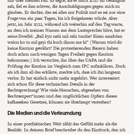
mir über meinen Fall. Er sagte, als er mich 2020 im Gefängnis
sah, fiel es ihm schwer, die Anschuldigungen gegen mich zu
glauben. Er dachte, das sei alles nur Politik und es sei nur eine
Frage von ein paar Tagen, bis ich freigelassen würde. Aber
jetzt, im Jahr 2022, während ich weiterhin auf den Tag warte,
an dem ich meinen Namen aus dem Lautsprecher höre, hat er
seine Zweifel: „Bail kyu nahi mil rahi tumhe? Kisan aandolan
walon ko to mil gayi thi kuch dinon me hi“ (Warum wird dir
keine Kaution gewährt? Die protestierenden Bauern haben
doch schon nach wenigen Tagen Freiheit gegen Kaution
bekommen.) Ich versuchte, ihn über das UAPA und die
Prüfung der Kaution im Vergleich zum IPC aufzuklären. Doch
als ich ihm all das erklärte, merkte ich, dass ich ihn langsam
verlor. Er hat einfach nicht mehr zugehört. Wer interessiert
sich schon für diese technischen Details in der
Rechtsprechung? Wie viele Menschen, abgesehen von
Rechtsexpert*innen und den unglücklichen Opfern dieses
kafkaesken Gesetzes, können sie überhaupt verstehen?
Die Medien und die Verleumdung
In einer postfaktischen Welt zählt das Gefühl mehr als die
Realität. In deinem Brief beschreibst du den Eindruck, den ich