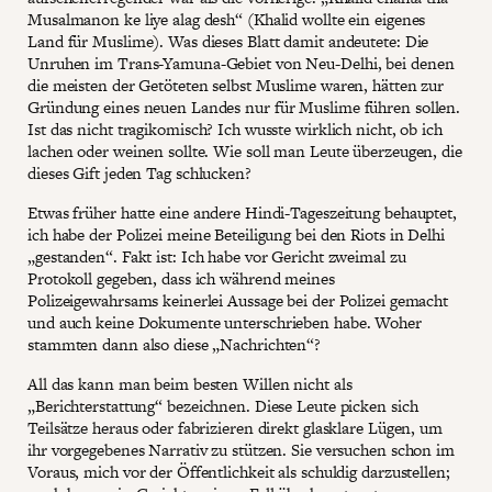
Musalmanon ke liye alag desh“ (Khalid wollte ein eigenes
Land für Muslime). Was dieses Blatt damit andeutete: Die
Unruhen im Trans-Yamuna-Gebiet von Neu-Delhi, bei denen
die meisten der Getöteten selbst Muslime waren, hätten zur
Gründung eines neuen Landes nur für Muslime führen sollen.
Ist das nicht tragikomisch? Ich wusste wirklich nicht, ob ich
lachen oder weinen sollte. Wie soll man Leute überzeugen, die
dieses Gift jeden Tag schlucken?
Etwas früher hatte eine andere Hindi-Tageszeitung behauptet,
ich habe der Polizei meine Beteiligung bei den Riots in Delhi
„gestanden“. Fakt ist: Ich habe vor Gericht zweimal zu
Protokoll gegeben, dass ich während meines
Polizeigewahrsams keinerlei Aussage bei der Polizei gemacht
und auch keine Dokumente unterschrieben habe. Woher
stammten dann also diese „Nachrichten“?
All das kann man beim besten Willen nicht als
„Berichterstattung“ bezeichnen. Diese Leute picken sich
Teilsätze heraus oder fabrizieren direkt glasklare Lügen, um
ihr vorgegebenes Narrativ zu stützen. Sie versuchen schon im
Voraus, mich vor der Öffentlichkeit als schuldig darzustellen;