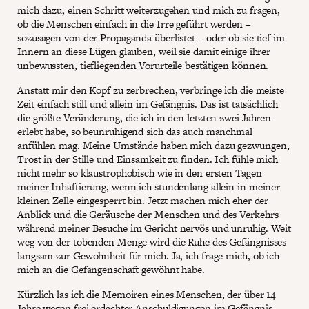
mich dazu, einen Schritt weiterzugehen und mich zu fragen,
ob die Menschen einfach in die Irre geführt werden –
sozusagen von der Propaganda überlistet – oder ob sie tief im
Innern an diese Lügen glauben, weil sie damit einige ihrer
unbewussten, tiefliegenden Vorurteile bestätigen können.
Anstatt mir den Kopf zu zerbrechen, verbringe ich die meiste
Zeit einfach still und allein im Gefängnis. Das ist tatsächlich
die größte Veränderung, die ich in den letzten zwei Jahren
erlebt habe, so beunruhigend sich das auch manchmal
anfühlen mag. Meine Umstände haben mich dazu gezwungen,
Trost in der Stille und Einsamkeit zu finden. Ich fühle mich
nicht mehr so klaustrophobisch wie in den ersten Tagen
meiner Inhaftierung, wenn ich stundenlang allein in meiner
kleinen Zelle eingesperrt bin. Jetzt machen mich eher der
Anblick und die Geräusche der Menschen und des Verkehrs
während meiner Besuche im Gericht nervös und unruhig. Weit
weg von der tobenden Menge wird die Ruhe des Gefängnisses
langsam zur Gewohnheit für mich. Ja, ich frage mich, ob ich
mich an die Gefangenschaft gewöhnt habe.
Kürzlich las ich die Memoiren eines Menschen, der über 14
Jahre wegen frei erdachter Anschuldigungen im Gefängnis