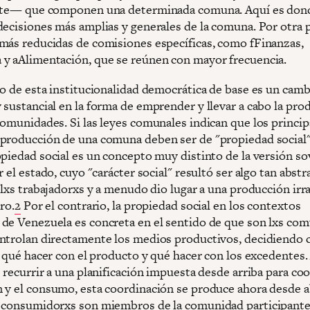
nte— que componen una determinada comuna. Aquí es don
decisiones más amplias y generales de la comuna. Por otra p
más reducidas de comisiones específicas, como fFinanzas,
y aAlimentación, que se reúnen con mayor frecuencia.
do de esta institucionalidad democrática de base es un cam
 sustancial en la forma de emprender y llevar a cabo la pro
comunidades. Si las leyes comunales indican que los princip
producción de una comuna deben ser de "propiedad social"
opiedad social es un concepto muy distinto de la versión so
r el estado, cuyo "carácter social" resultó ser algo tan abst
 lxs trabajadorxs y a menudo dio lugar a una producción irra
rro.
2
Por el contrario, la propiedad social en los contextos
de Venezuela es concreta en el sentido de que son lxs co
ntrolan directamente los medios productivos, decidiendo
s, qué hacer con el producto y qué hacer con los excedentes
 recurrir a una planificación impuesta desde arriba para coo
 y el consumo, esta coordinación se produce ahora desde a
 consumidorxs son miembros de la comunidad participante,