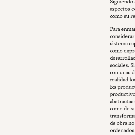
Siguiendo 
aspectos e
como su re
Para enmar
considerar 
sistema ca
como expre
desarrolla
sociales. S
comunas de
realidad lo
lxs produc
productivos
abstractas 
como de su
transforma
de obra no
ordenados 