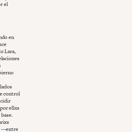
r el
ando en
uce
o Lara,
elaciones
s
obierno
ulados
e control
cidir
por ellxs
 base.
arixs
s —entre