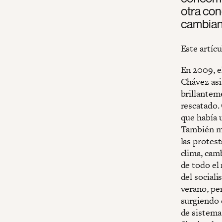
otra con
cambiand
Este artíc
En 2009, e
Chávez asi
brillantem
rescatado.
que había u
También me
las protest
clima, camb
de todo el
del social
verano, pe
surgiendo 
de sistema 