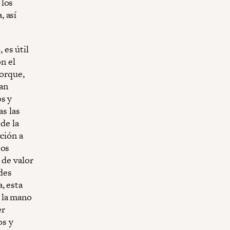
 los
, así
 es útil
on el
porque,
an
os y
as las
de la
ción a
sos
 de valor
ades
, esta
 la mano
er
os y