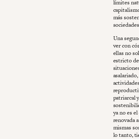
límites nat
capitalism
más sosteni
sociedades 
Una segund
ver con có
ellas no s
estricto d
situaciones
asalariado,
actividade
reproducti
patriarcal
sostenibil
ya no es e
renovada a 
mismas son
lo tanto, 