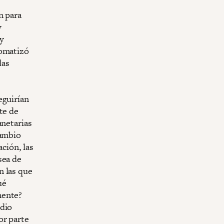
n para
y
y
tomatizó
das
eguirían
te de
anetarias
cambio
ción, las
sea de
n las que
ué
mente?
edio
or parte