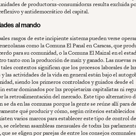
unidades de productorxs-consumidorxs resulta excluida po
eflexivo y antidemocrático del capital.
ades al mando
pales rasgos de este incipiente sistema pueden verse oper
nezolanas como la Comuna El Panal en Caracas, que prod
cerdo para su comunidad, o la Comuna El Maizal en el estad
tro tanto con la producción de maíz y ganado. Las nuevas r
 tales contextos significan que los procesos laborales de lx
y las actividades de la vida en general están bajo el autog
nidad, siendo los primeros controlados y guiados desde el
sin estar dominados por lxs propietarixs capitalistas ni reg
r la retroalimentación del mercado. Este tipo alternativo d
n se da en las comunas porque la gente se reúne allí para de
amente qué producir y cómo, según criterios establecidos 
isten varios marcos para establecer este tipo de control de
o, se celebran asambleas mensuales de todxs lxs parlament
 que se eligen por parejas de entre los consejos comunale