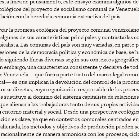
esta línea de pensamiento, este ensayo examina algunos de
cológicos del proyecto de socialismo comunal de Venezuela
lación con la heredada economía extractiva del país.
car la promesa ecológica del proyecto comunal venezolano,
algunas de sus características principales y contrastarlas c
pitalista. Las comunas del país son muy variadas, en parte 
siones de la democracia política y económica de base, se h
do siguiendo líneas diversas según sus contextos geográfic
in embargo, una característica consistente y decisiva de tod
 Venezuela —que forma parte tanto del marco legal como 
cal— es que implican la devolución del control de la produc
torxs directxs, cuya organización responsable de los proce
 sustituye al dominio del sistema capitalista de relaciones
que alienan a lxs trabajadorxs tanto de sus propias activid
 entorno material y social. Desde una perspectiva ecológica
ción es clave, ya que en contextos comunales centrados en
 alienada, los métodos y objetivos de producción pueden s
racionalmente de manera armoniosa con los procesos, cicl