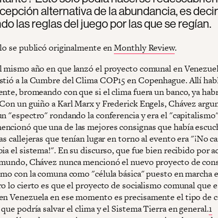
cepción alternativa de la abundancia, es decir
o las reglas del juego por las que se regían.
ulo se publicó originalmente en
Monthly Review
.
l mismo año en que lanzó el proyecto comunal en Venezue
stió a la Cumbre del Clima COP15 en Copenhague. Allí hab
ente, bromeando con que si el clima fuera un banco, ya habr
 Con un guiño a Karl Marx y Frederick Engels, Chávez arg
n "espectro" rondando la conferencia y era el "capitalismo"
ncionó que una de las mejores consignas que había escuc
as callejeras que tenían lugar en torno al evento era "¡No c
ia el sistema!". En su discurso, que fue bien recibido por ac
 mundo, Chávez nunca mencionó el nuevo proyecto de con
ismo con la comuna como "célula básica" puesto en marcha 
ro lo cierto es que el proyecto de socialismo comunal que 
en Venezuela en ese momento es precisamente el tipo de 
que podría salvar el clima y el Sistema Tierra en general.
1