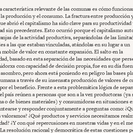
a característica relevante de las comunas es cómo funciona
 la producción y el consumo. La fractura entre producción 
e abrió el capitalismo ha sido clave para su productividad 
ad sin precedentes. Esto ocurrió porque el capitalismo au
njas de la actividad productiva, separándolas de las limita
s a las que estaban vinculadas, atándolas en su lugar a un
mobile de valor en constante expansión. El salto en la
dad, basado en esta separación de las necesidades que pers
idorxs con capacidad de decisión propia, fue en su día fuen
y asombro, pero ahora está poniendo en peligro las bases pl
 humana a través de su insensata producción de valores de 
or el beneficio. Frente a esta problemática lógica de separa
l país reúnen a personas que son a la vez productoras (ya 
a o de bienes materiales) y consumidoras en situaciones e
ntearse y responder conjuntamente a preguntas como: ¿Q
s valoramos? ¿Qué productos y servicios necesitamos real
dad? ¿Y con qué repercusiones en nuestras vidas y en el m
La resolución racional y democrática de estas cuestiones p