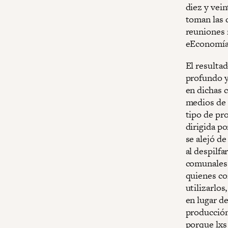
diez y vei
toman las 
reuniones 
eEconomía 
El resulta
profundo y
en dichas 
medios de 
tipo de pr
dirigida po
se alejó de
al despilfa
comunales 
quienes co
utilizarlo
en lugar de
producción
porque lxs