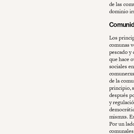
de las com
dominio irr
Comunid
Los princi
comunas ve
pescado y 
que hace o
sociales en
comunerxs 
de la comu
principio, 
después po
y regulació
democrátic
mismxs. Ex
Por un lad
comunales,