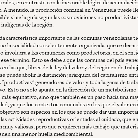
urales, en contraste con la inexorable lógica de acumulació
o. A menudo, la producción comunal en Venezuela puede lle
ble si se la guía según las cosmovisiones no productivistas
indígenas de la región.
a característica importante de las comunas venezolanas t
mo la socialidad conscientemente organizada que se desarr
olo involucra a lxs comunerxs como productorxs, en el sent
e ese término. Esto se debe a que las comunas del país gene
 en las que, libres de la ley del valor y del régimen de traba
 se puede abolir la distinción jerárquica del capitalismo entr
s "productivas" generadoras de valor y toda la gama de trab
vo. Esto no solo apunta en la dirección de un metabolismo 
 y más equitativo, sino que también es un paso hacia una ma
idad, ya que los contextos comunales en los que el valor e
l objetivo son espacios en los que se puede dar una importa
las actividades reproductivas orientadas al cuidado, que en
 muy valiosas, pero que requieren más trabajo que material
tienen una menor huella medioambiental.