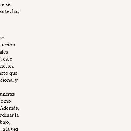
de se
arte, hay
bio
ducción
ales
, este
viética
racto que
cional y
munerxs
 cómo
. Además,
rdinar la
bajo,
 a la vez