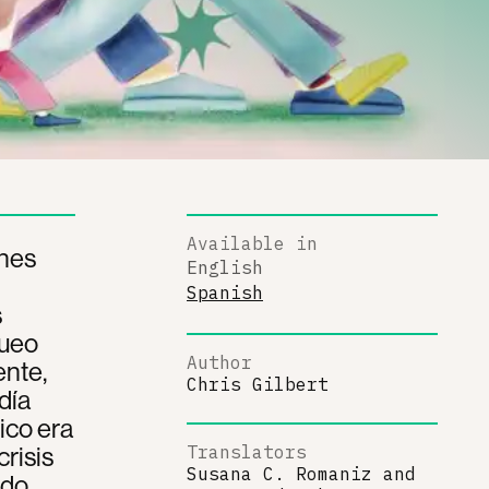
Available in
ones
English
Spanish
s
queo
Author
ente,
Chris Gilbert
día
ico era
crisis
Translators
Susana C. Romaniz
and
ndo