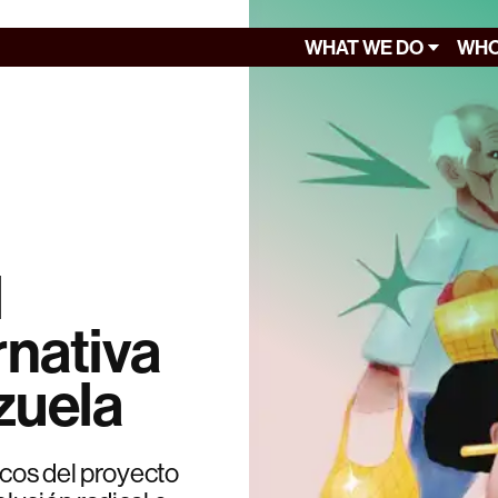
WHAT WE DO
WHO
l
rnativa
zuela
icos del proyecto