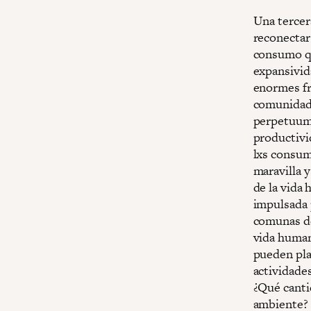
Una tercer
reconectar
consumo qu
expansivid
enormes fra
comunidade
perpetuum 
productivi
lxs consum
maravilla 
de la vida
impulsada p
comunas de
vida human
pueden pla
actividade
¿Qué canti
ambiente? 