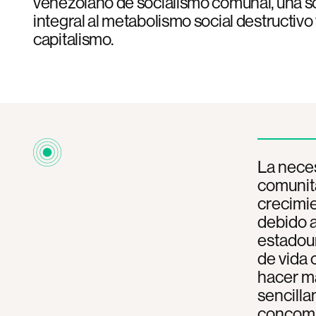
venezolano de socialismo comunal, una so
integral al metabolismo social destructivo
capitalismo.
La nece
comunita
crecimie
debido a
estadoun
de vida 
hacer m
sencilla
concomi