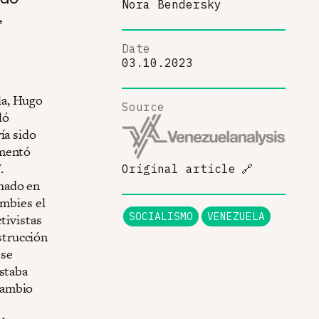
Nora Bendersky
,
Date
03.10.2023
la, Hugo
Source
ló
ía sido
umentó
.
Original article
🔗
hado en
ambies el
SOCIALISMO
VENEZUELA
tivistas
strucción
ese
estaba
cambio