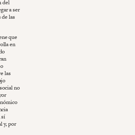
n del
gar a ser
 de las
iene que
olla en
ido
ran
jo
e las
ajo
social no
yor
conómico
ncia
 sí
 y, por