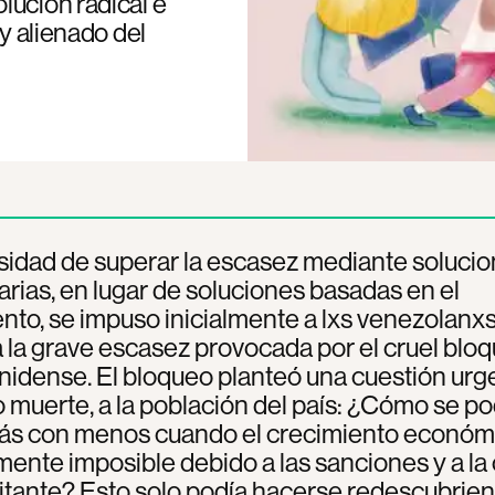
lución radical e
 y alienado del
sidad de superar la escasez mediante soluci
rias, en lugar de soluciones basadas en el
nto, se impuso inicialmente a lxs venezolanx
 la grave escasez provocada por el cruel blo
idense. El bloqueo planteó una cuestión urg
o muerte, a la población del país: ¿Cómo se po
ás con menos cuando el crecimiento económ
mente imposible debido a las sanciones y a la 
tante? Esto solo podía hacerse redescubrie