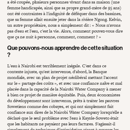
a été coupée, plusieurs personnes vivant dans sa maison (une
femme handicapée, ainsi que sa propre grand-mère de 95 ans)
ont été contraintes à l'indignité de déféquer dans des bassines,
que sa femme allait ensuite jeter dans la rivière Ngong. Kelvin,
un autre propriétaire, nous a simplement dit : « Nous n'avons
pas d'eau et l'eau, c'est la vie. Alors, comment pouvez-vous dire
que ça ne nuit à personne, comment, comment ? »
Que pouvons-nous apprendre de cette situation
?
L'eau à Nairobi est terriblement inégale. C'est dans ce
contexte injuste, qu'est intervenue, d'abord, la Banque
mondiale, avec un plan de projet néolibéral mettant l'accent
sur le « partage des coûts », et avec une confiance naïve et mal
placée dans la capacité de la Nairobi Water Company à mener
à bien ce projet de manière équitable. Puis, deux économistes
du développement sont intervenus, prêts à traiter les pauvres
Sowetiens comme des cobayes, et qui ont simplement fait
confiance aux dires de la Nairobi Water Company lorsqu'elle a
déclaré que le seul problème avec l'eau à Kayole-Soweto était
que les habitants ne payaient pas leurs factures. S'agissait-il
simplement de techniques d'intimidation visant à pousser les