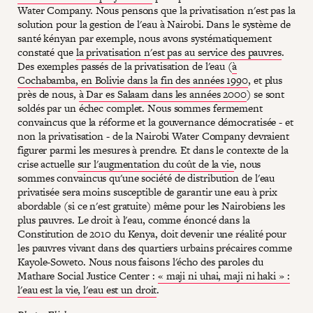
Water Company. Nous pensons que la privatisation n'est pas la
solution pour la gestion de l'eau à Nairobi. Dans le système de
santé kényan par exemple, nous avons systématiquement
constaté que
la privatisation n'est pas au service des pauvres
.
Des exemples passés de la privatisation de l'eau (
à
Cochabamba, en Bolivie dans la fin des années 1990
, et plus
près de nous,
à Dar es Salaam dans les années 2000
) se sont
soldés par un échec complet. Nous sommes fermement
convaincus que la réforme et la gouvernance démocratisée - et
non la privatisation - de la Nairobi Water Company devraient
figurer parmi les mesures à prendre. Et dans le contexte de la
crise actuelle
sur l'augmentation du coût de la vie
, nous
sommes convaincus qu'une société de distribution de l'eau
privatisée sera moins susceptible de garantir une eau à prix
abordable (si ce n'est gratuite) même pour les Nairobiens les
plus pauvres. Le droit à l'eau, comme énoncé dans la
Constitution de 2010 du Kenya, doit devenir une réalité pour
les pauvres vivant dans des quartiers urbains précaires comme
Kayole-Soweto. Nous nous faisons l'écho des paroles du
Mathare Social Justice Center :
« maji ni uhai, maji ni haki » :
l'eau est la vie, l'eau est un droit
.