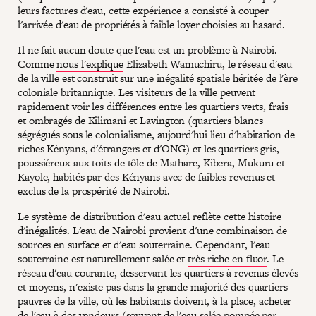
leurs factures d'eau, cette expérience a consisté à couper
l'arrivée d'eau de propriétés à faible loyer choisies au hasard.
Il ne fait aucun doute que l'eau est un problème à Nairobi.
Comme
nous l'explique
Elizabeth Wamuchiru, le réseau d'eau
de la ville est construit sur une inégalité spatiale héritée de l'ère
coloniale britannique. Les visiteurs de la ville peuvent
rapidement voir les différences entre les quartiers verts, frais
et ombragés de Kilimani et Lavington (quartiers blancs
ségrégués sous le colonialisme, aujourd'hui lieu d'habitation de
riches Kényans, d'étrangers et d'ONG) et les quartiers gris,
poussiéreux aux toits de tôle de Mathare, Kibera, Mukuru et
Kayole, habités par des Kényans avec de faibles revenus et
exclus de la prospérité de Nairobi.
Le système de distribution d'eau actuel reflète cette histoire
d'inégalités. L'eau de Nairobi provient d'une combinaison de
sources en surface et d'eau souterraine. Cependant, l'eau
souterraine est naturellement salée et
très riche en fluor
. Le
réseau d'eau courante, desservant les quartiers à revenus élevés
et moyens, n'existe pas dans la grande majorité des quartiers
pauvres de la ville, où les habitants doivent, à la place, acheter
de l'eau à des vendeurs (souvent de l'eau salée pompée par