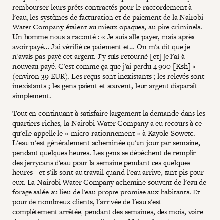
rembourser leurs prêts contractés pour le raccordement à
l'eau, les systèmes de facturation et de paiement de la Nairobi
Water Company étaient au mieux opaques, au pire criminels.
Un homme nous a raconté : « Je suis allé payer, mais après
avoir payé… J'ai vérifié ce paiement et… On m'a dit que je
n'avais pas payé cet argent. J'y suis retourné [et] je l'ai à
nouveau payé. C'est comme ça que j'ai perdu 4 900 [Ksh] »
(environ 39 EUR). Les reçus sont inexistants ; les relevés sont
inexistants ; les gens paient et souvent, leur argent disparaît
simplement.
Tout en continuant à satisfaire largement la demande dans les
quartiers riches, la Nairobi Water Company a eu recours à ce
qu'elle appelle le « micro-rationnement » à Kayole-Soweto.
L'eau n'est généralement acheminée qu'un jour par semaine,
pendant quelques heures. Les gens se dépêchent de remplir
des jerrycans d'eau pour la semaine pendant ces quelques
heures - et s'ils sont au travail quand l'eau arrive, tant pis pour
eux. La Nairobi Water Company achemine souvent de l'eau de
forage salée au lieu de l'eau propre promise aux habitants. Et
pour de nombreux clients, l'arrivée de l'eau s'est
complètement arrêtée, pendant des semaines, des mois, voire