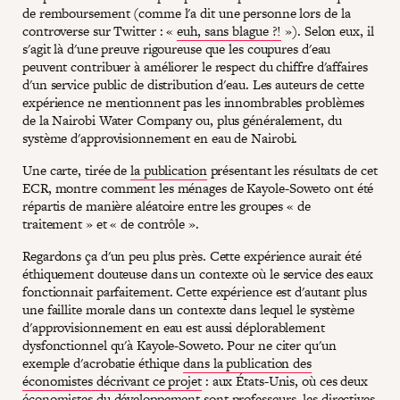
de remboursement (comme l'a dit une personne lors de la
controverse sur Twitter : «
euh, sans blague ?!
»). Selon eux, il
s'agit là d'une preuve rigoureuse que les coupures d'eau
peuvent contribuer à améliorer le respect du chiffre d'affaires
d'un service public de distribution d'eau. Les auteurs de cette
expérience ne mentionnent pas les innombrables problèmes
de la Nairobi Water Company ou, plus généralement, du
système d'approvisionnement en eau de Nairobi.
Une carte, tirée de
la publication
présentant les résultats de cet
ECR, montre comment les ménages de Kayole-Soweto ont été
répartis de manière aléatoire entre les groupes « de
traitement » et « de contrôle ».
Regardons ça d'un peu plus près. Cette expérience aurait été
éthiquement douteuse dans un contexte où le service des eaux
fonctionnait parfaitement. Cette expérience est d'autant plus
une faillite morale dans un contexte dans lequel le système
d'approvisionnement en eau est aussi déplorablement
dysfonctionnel qu'à Kayole-Soweto. Pour ne citer qu'un
exemple d'acrobatie éthique
dans la publication des
économistes décrivant ce projet
: aux États-Unis, où ces deux
économistes du développement sont professeurs, les directives