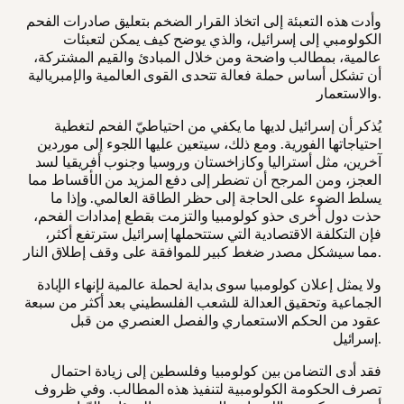
وأدت هذه التعبئة إلى اتخاذ القرار الضخم بتعليق صادرات الفحم
الكولومبي إلى إسرائيل، والذي يوضح كيف يمكن لتعبئات
عالمية، بمطالب واضحة ومن خلال المبادئ والقيم المشتركة،
أن تشكل أساس حملة فعالة تتحدى القوى العالمية والإمبريالية
والاستعمار.
يُذكر أن إسرائيل لديها ما يكفي من احتياطيّ الفحم لتغطية
احتياجاتها الفورية. ومع ذلك، سيتعين عليها اللجوء إلى موردين
آخرين، مثل أستراليا وكازاخستان وروسيا وجنوب أفريقيا لسد
العجز، ومن المرجح أن تضطر إلى دفع المزيد من الأقساط مما
يسلط الضوء على الحاجة إلى حظر الطاقة العالمي. وإذا ما
حذت دول أخرى حذو كولومبيا والتزمت بقطع إمدادات الفحم،
فإن التكلفة الاقتصادية التي ستتحملها إسرائيل سترتفع أكثر،
مما سيشكل مصدر ضغط كبير للموافقة على وقف إطلاق النار.
ولا يمثل إعلان كولومبيا سوى بداية لحملة عالمية لإنهاء الإبادة
الجماعية وتحقيق العدالة للشعب الفلسطيني بعد أكثر من سبعة
عقود من الحكم الاستعماري والفصل العنصري من قبل
إسرائيل.
فقد أدى التضامن بين كولومبيا وفلسطين إلى زيادة احتمال
تصرف الحكومة الكولومبية لتنفيذ هذه المطالب. وفي ظروف