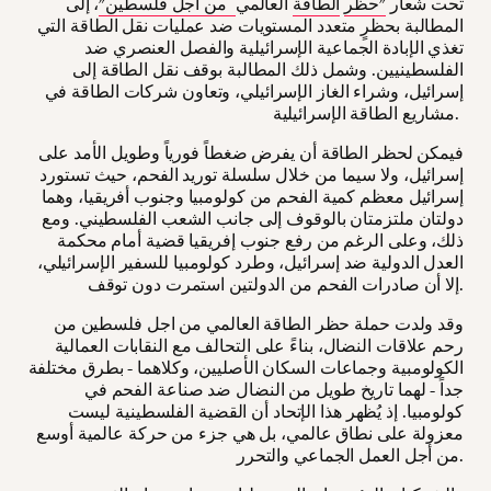
تحت شعار
"حظر
الطاقة
العالمي
من أجل فلسطين"
، إلى
المطالبة بحظرٍ متعدد المستويات ضد عمليات نقل الطاقة التي
تغذي الإبادة الجماعية الإسرائيلية والفصل العنصري ضد
الفلسطينيين. وشمل ذلك المطالبة بوقف نقل الطاقة إلى
إسرائيل، وشراء الغاز الإسرائيلي، وتعاون شركات الطاقة في
مشاريع الطاقة الإسرائيلية.
فيمكن لحظر الطاقة أن يفرض ضغطاً فورياً وطويل الأمد على
إسرائيل، ولا سيما من خلال سلسلة توريد الفحم، حيث تستورد
إسرائيل معظم كمية الفحم من كولومبيا وجنوب أفريقيا، وهما
دولتان ملتزمتان بالوقوف إلى جانب الشعب الفلسطيني. ومع
ذلك، وعلى الرغم من رفع جنوب إفريقيا قضية أمام محكمة
العدل الدولية ضد إسرائيل، وطرد كولومبيا للسفير الإسرائيلي،
إلا أن صادرات الفحم من الدولتين استمرت دون توقف.
وقد ولدت حملة حظر الطاقة العالمي من اجل فلسطين من
رحم علاقات النضال، بناءً على التحالف مع النقابات العمالية
الكولومبية وجماعات السكان الأصليين، وكلاهما - بطرق مختلفة
جداً - لهما تاريخ طويل من النضال ضد صناعة الفحم في
كولومبيا. إذ يُظهر هذا الإتحاد أن القضية الفلسطينية ليست
معزولة على نطاق عالمي، بل هي جزء من حركة عالمية أوسع
من أجل العمل الجماعي والتحرر.