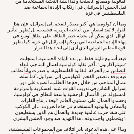
القانونية ومصانع الأسلحة وكذا البنية التحتية المستخدمة من
قبل الجيش الإسرائيلي في ارتكاب الإبادة الجماعية ضد
الفلسطينيين في غزة.
وبما أن كولومبيا هي أكبر مصدّر للفحم إلى إسرائيل، فإن هذا
القرار لا يُعد انتصاراً من الناحية الرمزية فحسب، بل يُظهر التأثير
الهائل الذي يمكن أن يحدثه حظر الطاقة على نطاق أوسع في
إنهاء الإبادة الجماعية التي ترتكبها إسرائيل في غزة، كما يظهر
قوة التنظيم الدولي الذي أدى إلى اتخاذ هذا القرار.
فبعد أسابيع قليلة فقط من بدء الإبادة الجماعية، استجابت
"سينتراكاربون"، أكبر نقابة كولومبية لعمال المناجم، لنداء
التضامن
من الحركة النقابية الفلسطينية، وأصدرت
بياناً
تطالب
فيه بوقف تصدير الفحم الكولومبي إلى إسرائيل. كما سلط
عمال المناجم، من خلال رفع هذا الطلب، الضوء على دور
إسرائيل الشائن في تدريب القوات شبه العسكرية والمرتزقة
المسؤولة عن الأعمال الوحشية واسعة النطاق في كولومبيا،
وحشدوا العمال على مستوى العالم "لوقف إنتاج الفلزات
والمعادن والوقود المستخدم في هذه الحروب ... إن الكوكب
على شفا حرب عالمية جديدة، والعمال هم الذين يستطيعون
ويتحملون واجب وقف هذا التهديد ضد وجود الجنس البشري".
وبناءً على هذه الدعوة، بادر ائتلاف من المجموعات الفلسطينية،