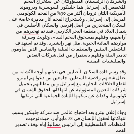
والشركتان الرئيسيتان المسؤولتان عن استخراج الفحم
المُخصص إلى إسرائيل هما جلينكور السويسرية ودروموند
الأمريكية اللتان تزودان أكثر من 90% من الفحم الكولومبي
المرسل إلى إسرائيل. ولاستخراج الفحم آثار مدمرة خاصة على
السكان المنحدرين من أصل إفريقي والسكان الأصليين في
شمال البلاد في منطقة البحر الكاريبي. فقد تم
تهجيرهم
من
أراضيهم، وقتلهم بمسحوق الفحم السام، وتلويث وسرقة
مواردهم المائية الحيوية، مثل نهر رانشيريا. وقد تم
استهداف
الناشطين البيئيين والمنظمات القبلية والنقابيين الذين يقاومون
تدمير البيئة وقتلهم باستمرار من قبل شركات التعدين
والميليشيات اليمينية.
وقد رسم قادة السكان الأصليين في تعبئتهم أوجه التّشابه بين
نضال شعبهم وقضية فلسطين، جامعين بين دعواتهم لبيترو
لقطع العلاقات التجارية مع إسرائيل وبين مطالبهم بتحميل
شركات التعدين المسؤولية عن انتهاكاتها لحقوق الإنسان في
كولومبيا، وكذلك عن تمكينها للإبادة الجماعية التي ترتكبها
إسرائيل.
وجاء إعلان بيترو بعد احتجاج عالمي ضد شركة جلينكور بسبب
انتهاكاتها لحقوق الإنسان في 28 مايو\أيار، حيث توجهت
المنظمات الفلسطينية إلى الرئيس
مطالبةً
إياه بوقف تصدير
الفحم