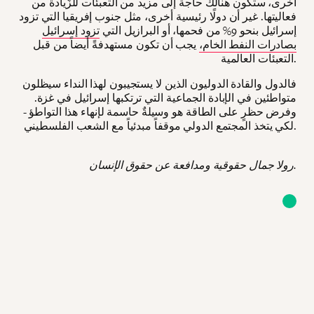
أخرى، ستكون هنالك حاجة إلى مزيد من التعبئات للزّيادة من
فعاليتها. غير أن دولًا رئيسية أخرى، مثل جنوب إفريقيا التي تزود
إسرائيل بنحو 9% من فحمها، أو البرازيل التي
تزود إسرائيل
بصادرات النفط الخام،
يجب أن تكون مستهدفةً أيضاً من قبل
التعبئات العالمية.
فالدول والقادة الدوليون الذين لا يستجيبون لهذا النداء سيظلون
متواطئين في الإبادة الجماعية التي ترتكبها إسرائيل في غزة.
وفرض حظرٍ على الطاقة هو وسيلةٌ حاسمة لإنهاء هذا التواطؤ -
لكي يتخذ المجتمع الدولي موقفاً مبدئياً مع الشعب الفلسطيني.
رولا جمال حقوقية ومدافعة عن حقوق الإنسان.